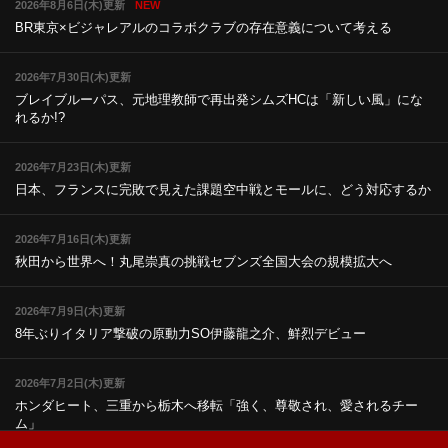
2026年8月6日(木)更新
NEW
BR東京×ビジャレアルのコラボ
クラブの存在意義について考える
2026年7月30日(木)更新
ブレイブルーパス、元地理教師で再出発
シムズHCは「新しい風」にな
れるか!?
2026年7月23日(木)更新
日本、フランスに完敗で見えた課題
空中戦とモールに、どう対応するか
2026年7月16日(木)更新
秋田から世界へ！丸尾崇真の挑戦
セブンズ全国大会の規模拡大へ
2026年7月9日(木)更新
8年ぶりイタリア撃破の原動力
SO伊藤龍之介、鮮烈デビュー
2026年7月2日(木)更新
ホンダヒート、三重から栃木へ移転
「強く、尊敬され、愛されるチー
ム」