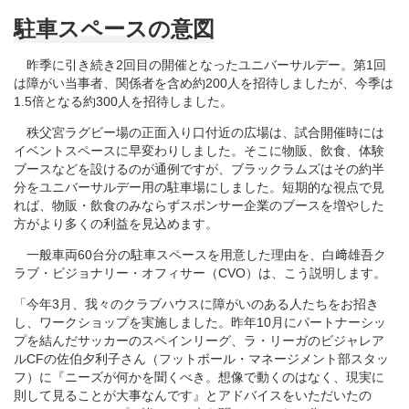
駐車スペースの意図
昨季に引き続き2回目の開催となったユニバーサルデー。第1回
は障がい当事者、関係者を含め約200人を招待しましたが、今季は
1.5倍となる約300人を招待しました。
秩父宮ラグビー場の正面入り口付近の広場は、試合開催時には
イベントスペースに早変わりしました。そこに物販、飲食、体験
ブースなどを設けるのが通例ですが、ブラックラムズはその約半
分をユニバーサルデー用の駐車場にしました。短期的な視点で見
れば、物販・飲食のみならずスポンサー企業のブースを増やした
方がより多くの利益を見込めます。
一般車両60台分の駐車スペースを用意した理由を、白﨑雄吾ク
ラブ・ビジョナリー・オフィサー（CVO）は、こう説明します。
「今年3月、我々のクラブハウスに障がいのある人たちをお招き
し、ワークショップを実施しました。昨年10月にパートナーシッ
プを結んだサッカーのスペインリーグ、ラ・リーガのビジャレア
ルCFの佐伯夕利子さん（フットボール・マネージメント部スタッ
フ）に『ニーズが何かを聞くべき。想像で動くのはなく、現実に
則して見ることが大事なんです』とアドバイスをいただいたの