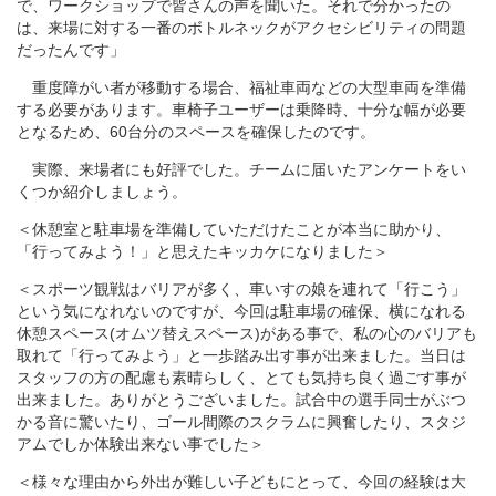
で、ワークショップで皆さんの声を聞いた。それで分かったの
は、来場に対する一番のボトルネックがアクセシビリティの問題
だったんです」
重度障がい者が移動する場合、福祉車両などの大型車両を準備
する必要があります。車椅子ユーザーは乗降時、十分な幅が必要
となるため、60台分のスペースを確保したのです。
実際、来場者にも好評でした。チームに届いたアンケートをい
くつか紹介しましょう。
＜休憩室と駐車場を準備していただけたことが本当に助かり、
「行ってみよう！」と思えたキッカケになりました＞
＜スポーツ観戦はバリアが多く、車いすの娘を連れて「行こう」
という気になれないのですが、今回は駐車場の確保、横になれる
休憩スペース(オムツ替えスペース)がある事で、私の心のバリアも
取れて「行ってみよう」と一歩踏み出す事が出来ました。当日は
スタッフの方の配慮も素晴らしく、とても気持ち良く過ごす事が
出来ました。ありがとうございました。試合中の選手同士がぶつ
かる音に驚いたり、ゴール間際のスクラムに興奮したり、スタジ
アムでしか体験出来ない事でした＞
＜様々な理由から外出が難しい子どもにとって、今回の経験は大