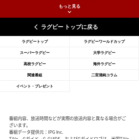
もっと見る
2026年6月25日(木)更新
上ノ坊駿介、“満場一致”で新人王
大畑大介「10番でも見てみたい」
ラグビー トップに戻る
2026年6月18日(木)更新
滑川剛人レフリー、早過ぎる引退
「27年W杯の主審、遠のいた夢」
ラグビートップ
ラグビーワールドカップ
2026年6月11日(木)更新
スーパーラグビー
大学ラグビー
神戸、リーグワン初優勝の道のり
デイブ・レニーHCの功績と財産
高校ラグビー
海外ラグビー
2026年6月4日(木)更新
関連番組
二宮清純コラム
“泣き虫先生”こと山口良治氏死去
「信は力なり」骨太の教育方針
イベント・プレゼント
2026年5月28日(木)更新
東京SG、逆転トライで準決勝へ
明暗分けたBR東京、主将の選択
番組内容、放送時間などが実際の放送内容と異なる場合がご
2026年5月21日(木)更新
ざいます。
狭山RG、ライチェル海遥スタッフ入り
女子代表元主将が挑む新たなミ
番組データ提供元：IPG Inc.
ッション
TiVo、Gガイド、G-GUIDE、およびGガイドロゴは、米国TiVo