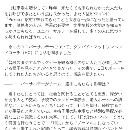
「（駐車場を増やして）昨年、来たくても来られなかった人たち
をお呼びできたという点は良かった。また大型ビジョンに
『Pekoe』を文字投影できたことも大きな一歩になったと思ってい
ます。健聴者の人が、字幕の必要性、文字情報の大切さを知るき
っかけにもなる。ユニバーサルデーを通して、多くの人に気づき
を与えられればうれしい」
今回のユニバーサルデーについて、タンバイ・マットソンヘッ
ドコーチ（HC）にも話を聞きました。
「普段スタジアムでラグビーを観る機会のない人たちが楽しんで
いる様子を見ることができて良かった。その裏で、1日サポートを
してくれた人たちがいると思うので、感謝を伝えたい」
――ユニバーサルデーがチーム、選手にもたらす影響は？
「選手たちにとっては、社会と関わることがとても重要。障がい
がある人との交流、学校でのラグビー体験会、老人ホームへの訪
問など、いろいろな人たちと出会って、社会を知り、経験するこ
とが重要だと考えている。車椅子用の駐車場など特別な手配が必
要なことを認識するのも大事。そして、1日だけのイベントではな
く何度も行なうことで、『特別』から『ノーマル』になってい
く。今回来てくれた家族にとって、試合観戦は特別なイベントだ