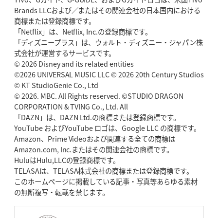
Brands LLCおよび／またはその関連会社の日本国内における
2026年5月14日(木)更新
商標または登録商標です。
神戸、1位通過の立役者レタリック
リーグワン初、FWの「トライ王」
「Netflix」は、Netflix, Inc.の登録商標です。
「ディズニープラス」は、ウォルト・ディズニー・ジャパン株
2026年5月7日(木)更新
式会社が運営するサービスです。
「悲運の闘将」宮地克実氏死去
熱血指導で埼玉WKの基礎築く
© 2026 Disney and its related entities
©2026 UNIVERSAL MUSIC LLC © 2026 20th Century Studios
© KT StudioGenie Co., Ltd
2026年4月30日(木)更新
BR東京、「ユニバーサルデー」の意義
© 2026. MBC. All Rights reserved. ©STUDIO DRAGON
「特別からノーマルへ」が最終
ゴール
CORPORATION & TVING Co., Ltd. All
「DAZN」は、DAZN Ltd.の商標または登録商標です。
YouTube およびYouTube ロゴは、Google LLC の商標です。
2026年4月23日(木)更新
Amazon、Prime Videoおよび関連する全ての商標は
元代表ラピース、今季限りで引退
「クボタは10年いた自分のホーム」
Amazon.com, Inc.またはその関連会社の商標です。
HuluはHulu,LLCの登録商標です。
2026年4月16日(木)更新
TELASAは、TELASA株式会社の商標または登録商標です。
BL東京「強化拠点」を「共有財産」に
新クラブハウスは「皆に開かれ
このホームページに掲載している記事・写真等あらゆる素材
た空間」
の無断複写・転載を禁じます。
2026年4月9日(木)更新
スティーラーズ、名門復活の足音
指揮官求める「ディフェンスの質」