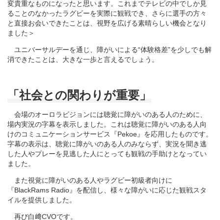
変貴重なものになったと思います。これまでテレビの中でしか見
ることのなかったラグビーを実際に観戦でき、さらに選手の方々
と直接お会いできたことは、視野を広げる素晴らしい機会となり
ました＞
ユニバーサルデーを通じ、障がいによる“体験格差”を少しでも解
消できたことは、大きな一歩と言えるでしょう。
「社会との関わりが重要」
会場のオーロラビジョンには聴覚に障がいのある人のために、
場内実況の字幕を表示しました。これは聴覚に障がいのある人向
けのコミュニケーションサービス『Pekoe』を応用したものです。
字幕の表示は、聴覚に障がいのある人のみならず、実況を聞き逃
した人やプレーを見逃した人にとっても観戦の手助けとなってい
ました。
また視覚に障がいのある人やラグビー初級者向けに
『BlackRams Radio』を配信し、様々な障がいに応じた観戦スタ
イルを提供しました。
再び白﨑CVOです。