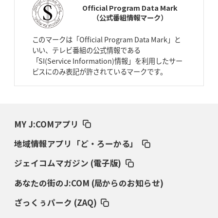
Official Program Data Mark
（公式番組情報マーク）
2026年4月2日(木)更新
スピアーズ、王者撃破で再奪首
V奪還で守備の“恩師”に花道を
このマークは「Official Program Data Mark」と
いい、テレビ番組の公式情報である
2026年3月26日(木)更新
「SI(Service Information)情報」を利用したサー
AZ-COM丸和、リーグワンへ参入決定
「フィールド丸ごと計測機器」の
ビスにのみ表記が許されているマークです。
斬新性
2026年3月19日(木)更新
ワイルドナイツ、土壇場逆転の背景
稲垣啓太「特別なことはやらない」
MY J:COMアプリ
2026年3月12日(木)更新
地域情報アプリ「ど・ろーかる」
ダイナボアーズ、“逆輸入SO”三宅駿
「ニュージーランドのフレア（閃
き）」
ジェイコムマガジン (電子版)
あなたの街のJ:COM (局からのお知らせ)
2026年3月5日(木)更新
仏レフリーが見た日本ラグビー
｢ディシプリンがありクリーン｣
ざっくぅパーク (ZAQ)
2026年2月26日(木)更新