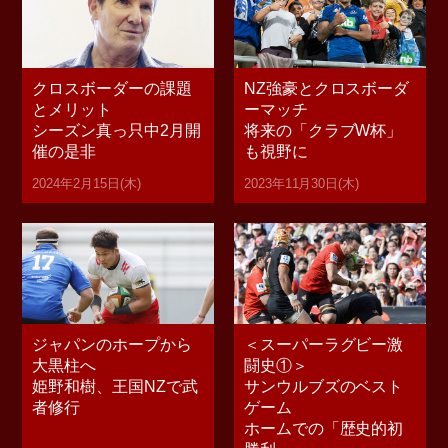
クロスボーダーの課題
NZ強豪とクロスボーダ
とメリット
ーマッチ
シーズン真っ只中2月開
将来の「クラブW杯」
催の是非
も視野に
2024年2月15日(木)
2023年11月30日(木)
ジャパンのホープから
＜スーパーラグビー激
大黒柱へ
闘史①＞
姫野和樹、王国NZで武
サンウルブズのベスト
者修行
ゲーム
ホームでの「歴史的初