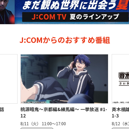
J:COMからのおすすめ番組
送 #1-
斉木楠雄のΨ難 第2期 <チャンネル初> ＃
【一挙
1-3
の大会
8/12（水） 09:00〜10:30
8/14（金