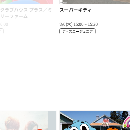
クラブハウス プラス／ミ
スーパーキティ
リーファーム
6:00
8/6(木) 15:00〜15:30
ア
ディズニージュニア