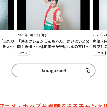
2026年7月24日(金)
2026年7
よいよ公
声優・阿座上洋平インタビュー#1「自由奔
アニメ
のすけの
放で社会性のなかった少年が表現者に変わ
とする
るまで」
アニメ
アニメ
J:magazine!
アニメ・キッズを視聴できるチャンネ