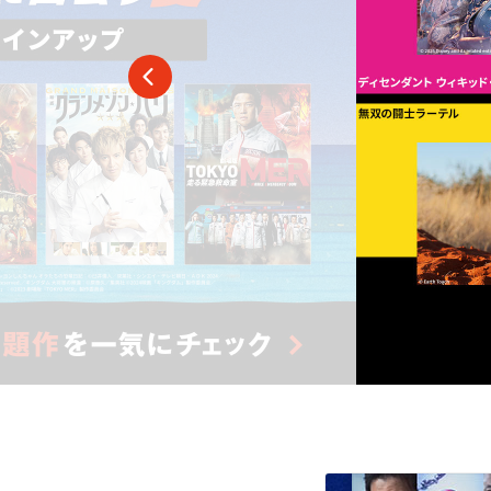
番組ジャンル
洋画
邦画
音
アニメ・キッズ
地域メディア
Jテレ