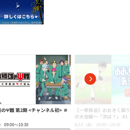
放送】おおきく振りかぶって 〜夏
シンエイ動画創立50周年
編〜「次は？」 #1
1「ウミガメと少年」
） 20:00〜20:30
8/15（土） 07:00〜08:00