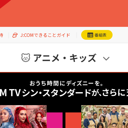
洋画
邦画
アジアドラマ
スポーツ
待
J:COMできることガイド
番組表
エンタメ・
バラエティ
ドキュメンタリー
・ホビー
アニメ・キッズ
ネット動画
CS番組一覧
洋画
邦画
加入者優待
アジアドラマ
スポーツ
エンタメ・
バラエティ
ドキュメンタリー
・ホビー