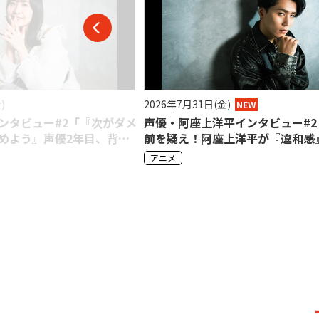
)
2026年7月27日(月)
NEW
平インタビュー#2「当たり
「映画クレヨンしんちゃん」がい
上洋平が『違和感』を大切
開！声優・小林由美子が野原しん
役作りの秘密を明かす
アニメ