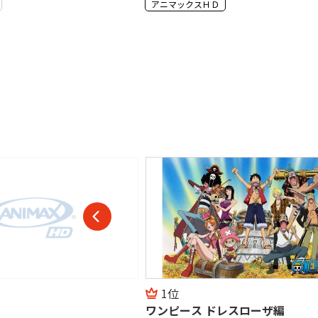
Ｄ
アニマックスＨＤ
1位
ワンピース ドレスローザ編