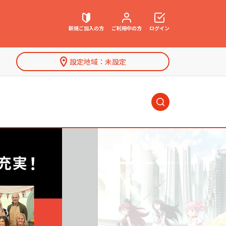
海外ドラマ
新規ご加入
の方
ご利用中
の方
ログイン
アニメ・キッズ
設定地域：
未設定
ネット動画
契約内容確認・変更
お困りごと解決・よくあるご質問
海外ドラマ
特集一覧
ウェブメール
マガジン
アニメ・キッズ
ネット動画