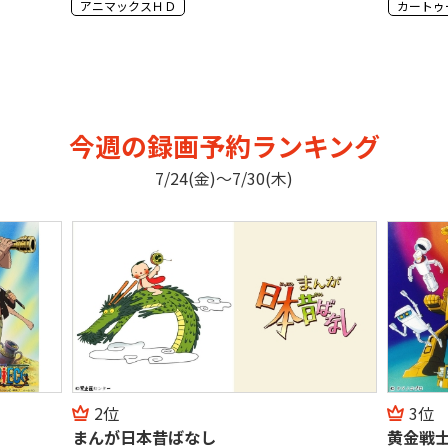
カートゥーン ネットワークHD 海外アニメ国内アニメ
GAORA
今週の録画予約ランキング
7/24(金)〜7/30(木)
2位
3位
まんが日本昔ばなし
黄金戦