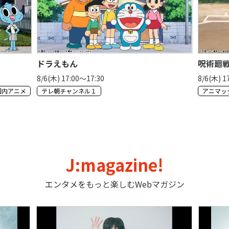
ドラえもん
呪術廻
8/6(木) 17:00〜17:30
8/6(木) 1
国内アニメ
テレ朝チャンネル１
アニマッ
J:magazine!
エンタメをもっと楽しむWebマガジン