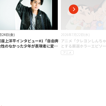
月22日(水)
2026年7月17日(金)
「クレヨンしんちゃん」大人もゾッ
声優・石川界人インタビュ
厳選ホラーエピソード5選
役者像は、新人』という
アニメ
ル