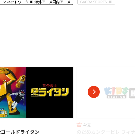
 SPORTS HD
テレ朝チャンネル２
4位
士ゴールドライタン
のだめカンタービレ フィ