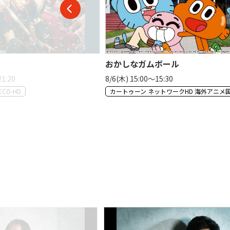
おかしなガムボール
21:20
8/6(木) 15:00〜15:30
CO-HD
カートゥーン ネットワークHD 海外アニメ