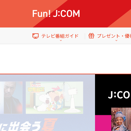
今日・明日の
番組
国内ドラマ
テレビ番組ガイド
プレゼント・優
音楽
イベント・プレゼント
テレビ番組ガイド
トップ
今日・明日の
番組
国内ドラマ
エンタメをもっと楽しむWebマガジン
音楽