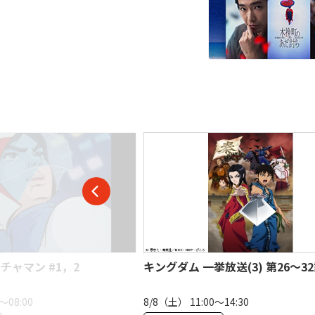
放送(3) 第26〜32話
桃源暗鬼〜京都編&練馬編〜 一挙放
12
〜14:30
8/11（火） 11:00〜17:00