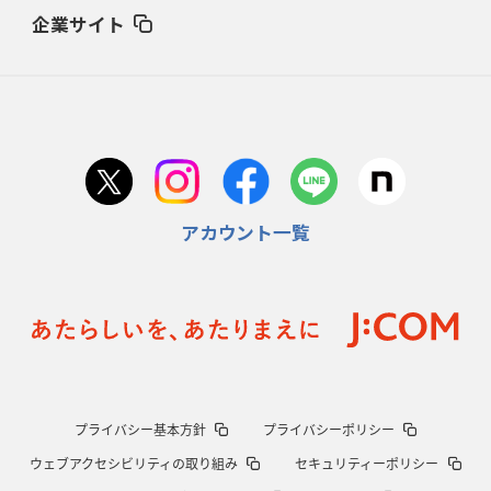
占い方
企業サイト
2026年1月29日(木)更新
日本協会、35年W杯招致に立候補
「ノーサイドスピリット」前面に
2026年1月22日(木)更新
首位スピアーズ、充実の攻撃力
「湧き出る」パスでトライ量産
アカウント一覧
2026年1月15日(木)更新
明大「凡事徹底」で早大破り7年ぶりV
平翔太主将「スキのないチーム
に成長」
2026年1月8日(木)更新
スピアーズ牽引するスティーブンソン
ルディケ「15番はゲームドライバ
ー」
2025年12月25日(木)更新
プライバシー基本方針
プライバシーポリシー
相模原DB、「最後5分」をしのぎ切る
“神奈川ダービー”制して今季初白
ウェブアクセシビリティの取り組み
セキュリティーポリシー
星