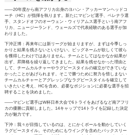
――20年度から南アフリカ出身のヨハン・アッカーマンヘッドコ
ーチ（HC）が指揮を執ります。新たにマピンピ選手、ペレナラ選
手、スタンドオフのオーウェン・ウィリアムス選手という南アフ
リカ、ニュージーランド、ウェールズで代表経験のある選手が加
わりました。
下沖正博：再来年には新リーグが始まりますが、まずは今季しっ
かりと結果を残さないといけない。ビッグネームが欲しくて彼ら
を獲得したわけではありません。チームとしてはなかなか結果が
出ず、昇降格を繰り返してきました。結果を残せなかった理由と
して、チームカルチャーやラグビースタイルの確立ができていな
かったことがあげられます。そこで勝つために努力を惜しまない
チームカルチャーとアグレッシブなラグビースタイルを確立して
いきたいと考え、HCを含め、必要なポジションに必要な選手を招
聘することを決めました。
――マピンピ選手はW杯日本大会で6トライをあげるなど南アフリ
カの優勝に貢献しました。14キャップで14トライを記録した決定
力が魅力です。
下沖：我々が目指しているのは、とにかくボールを動かしていく
ラグビースタイル。そのためにもウイングを含めたバックスリー