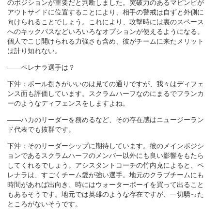
のポジションが重要だと判断しました。突破力のあるマピンピが
アウトサイドに位置することにより、相手の警戒は自ずと外側に
向けられることでしょう。これにより、攻撃時には裏のスペース
へのキックパスなどいろいろなオプションが使えるようになる。
個人でこじ開けられる力強さも含め、彼がチームに来たメリット
は計り知れない。
――ペレナラ選手は？
下沖：ボール捌きがいいのは見ての通りですが、我々はディフェ
ンス面も評価しています。スクラムハーフなのにまるでフランカ
ーのようなディフェンスをしますよね。
――ハカのリーダーを務めるなど、その存在感はニュージーラン
ド代表でも抜群です。
下沖：そのリーダーシップに期待しています。彼のメインポジシ
ョンであるスクラムハーフのメンバー以外にも良い影響をもたら
してくれるでしょう。アシスタントコーチの竹内克によると、ペ
レナラは、すごくチーム愛が強い選手。地元のクラブチームにも
時間があれば出向き、時にはウォーターボーイを買って出ること
もあるそうです。地元では英雄のような存在ですが、一切驕った
ところがないそうです。