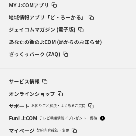
MY J:COMアプリ
2026年3月12日(木)更新
地域情報アプリ「ど・ろーかる」
ダイナボアーズ、“逆輸入SO”三宅駿
「ニュージーランドのフレア（閃
き）」
ジェイコムマガジン (電子版)
あなたの街のJ:COM (局からのお知らせ)
2026年3月5日(木)更新
仏レフリーが見た日本ラグビー
｢ディシプリンがありクリーン｣
ざっくぅパーク (ZAQ)
2026年2月26日(木)更新
ブラックラムズ、反則減で上位伺う
「ラフ」から「タフ」への意識改革
サービス情報
2026年2月19日(木)更新
37年女子W杯招致への課題と期待
「目標は聖地・秩父宮を満員に」
オンラインショップ
サポート
お困りごと解決・よくあるご質問
2026年2月12日(木)更新
ワイルドナイツ、無傷の開幕7連勝
「全然前に進まない」青い壁の底力
Fun! J:COM
テレビ番組情報／プレゼント・優待
2026年2月5日(木)更新
マイページ
契約内容確認・変更
27年豪州W杯、1次リーグは全て中5日
「フランスは中6日で日本戦」の