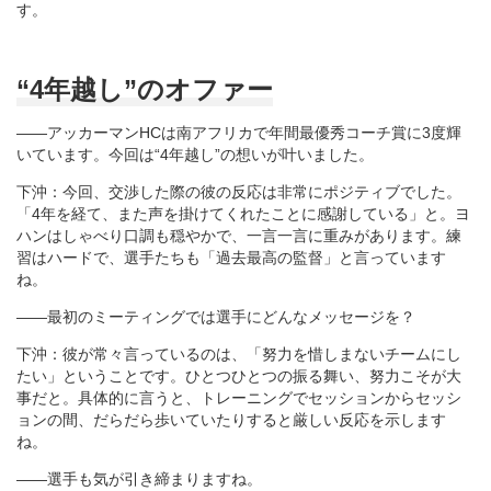
す。
“4年越し”のオファー
――アッカーマンHCは南アフリカで年間最優秀コーチ賞に3度輝
いています。今回は“4年越し”の想いが叶いました。
下沖：今回、交渉した際の彼の反応は非常にポジティブでした。
「4年を経て、また声を掛けてくれたことに感謝している」と。ヨ
ハンはしゃべり口調も穏やかで、一言一言に重みがあります。練
習はハードで、選手たちも「過去最高の監督」と言っています
ね。
――最初のミーティングでは選手にどんなメッセージを？
下沖：彼が常々言っているのは、「努力を惜しまないチームにし
たい」ということです。ひとつひとつの振る舞い、努力こそが大
事だと。具体的に言うと、トレーニングでセッションからセッシ
ョンの間、だらだら歩いていたりすると厳しい反応を示します
ね。
――選手も気が引き締まりますね。