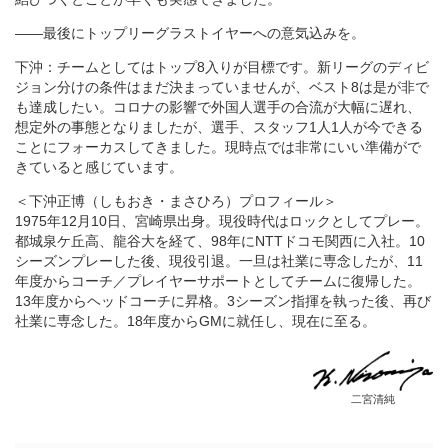
――最後にトップリーグラストイヤーへの意気込みを。
下沖：チームとしてはトップ8入りが目標です。新リーグのディビ
ジョン分けの条件はまだ決まっていませんが、ベスト8は是が非で
も達成したい。コロナの影響で外国人選手の合流が大幅に遅れ、
想定外の事態となりましたが、選手、スタッフ1人1人が今できる
ことにフォーカスしてきました。現時点では非常にいい準備がで
きていると感じています。
＜下沖正博（しもおき・まさひろ）プロフィール＞
1975年12月10日、宮崎県出身。現役時代はロックとしてプレー。
都城泉ケ丘高、龍谷大を経て、98年にNTTドコモ関西に入社。10
シーズンプレーした後、現役引退。一旦は社業に専念したが、11
年度からコーチ／プレイヤーサポートとしてチームに復帰した。
13年度からヘッドコーチに昇格。3シーズン指揮を執った後、再び
社業に専念した。18年度からGMに就任し、現在に至る。
二宮清純