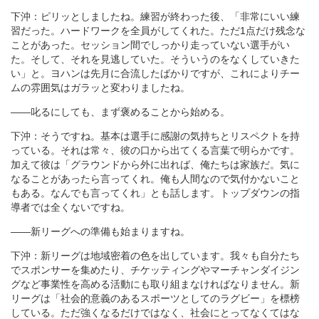
下沖：ピリッとしましたね。練習が終わった後、「非常にいい練
習だった。ハードワークを全員がしてくれた。ただ1点だけ残念な
ことがあった。セッション間でしっかり走っていない選手がい
た。そして、それを見逃していた。そういうのをなくしていきた
い」と。ヨハンは先月に合流したばかりですが、これによりチー
ムの雰囲気はガラッと変わりましたね。
――叱るにしても、まず褒めることから始める。
下沖：そうですね。基本は選手に感謝の気持ちとリスペクトを持
っている。それは常々、彼の口から出てくる言葉で明らかです。
加えて彼は「グラウンドから外に出れば、俺たちは家族だ。気に
なることがあったら言ってくれ。俺も人間なので気付かないこと
もある。なんでも言ってくれ」とも話します。トップダウンの指
導者では全くないですね。
――新リーグへの準備も始まりますね。
下沖：新リーグは地域密着の色を出しています。我々も自分たち
でスポンサーを集めたり、チケッティングやマーチャンダイジン
グなど事業性を高める活動にも取り組まなければなりません。新
リーグは「社会的意義のあるスポーツとしてのラグビー」を標榜
している。ただ強くなるだけではなく、社会にとってなくてはな