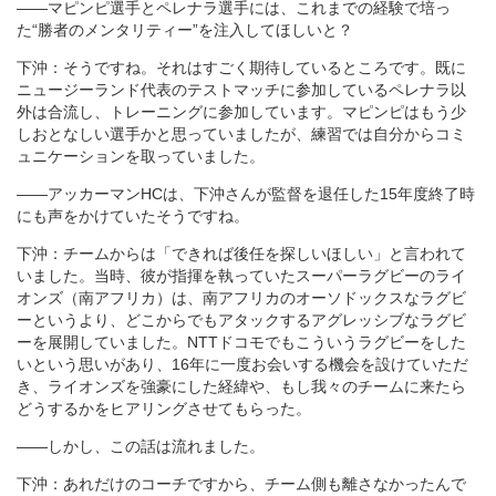
――マピンピ選手とペレナラ選手には、これまでの経験で培っ
た“勝者のメンタリティー”を注入してほしいと？
下沖：そうですね。それはすごく期待しているところです。既に
ニュージーランド代表のテストマッチに参加しているペレナラ以
外は合流し、トレーニングに参加しています。マピンピはもう少
しおとなしい選手かと思っていましたが、練習では自分からコミ
ュニケーションを取っていました。
――アッカーマンHCは、下沖さんが監督を退任した15年度終了時
にも声をかけていたそうですね。
下沖：チームからは「できれば後任を探しいほしい」と言われて
いました。当時、彼が指揮を執っていたスーパーラグビーのライ
オンズ（南アフリカ）は、南アフリカのオーソドックスなラグビ
ーというより、どこからでもアタックするアグレッシブなラグビ
ーを展開していました。NTTドコモでもこういうラグビーをした
いという思いがあり、16年に一度お会いする機会を設けていただ
き、ライオンズを強豪にした経緯や、もし我々のチームに来たら
どうするかをヒアリングさせてもらった。
――しかし、この話は流れました。
下沖：あれだけのコーチですから、チーム側も離さなかったんで