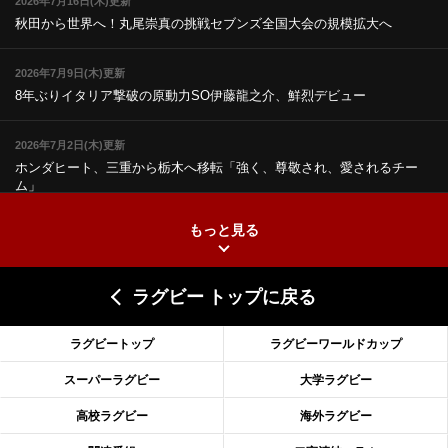
2026年7月16日(木)更新
秋田から世界へ！丸尾崇真の挑戦
セブンズ全国大会の規模拡大へ
2026年7月9日(木)更新
8年ぶりイタリア撃破の原動力
SO伊藤龍之介、鮮烈デビュー
2026年7月2日(木)更新
ホンダヒート、三重から栃木へ移転
「強く、尊敬され、愛されるチー
ム」
もっと見る
2026年6月25日(木)更新
上ノ坊駿介、“満場一致”で新人王
大畑大介「10番でも見てみたい」
ラグビー トップに戻る
2026年6月18日(木)更新
滑川剛人レフリー、早過ぎる引退
「27年W杯の主審、遠のいた夢」
ラグビートップ
ラグビーワールドカップ
2026年6月11日(木)更新
スーパーラグビー
大学ラグビー
神戸、リーグワン初優勝の道のり
デイブ・レニーHCの功績と財産
高校ラグビー
海外ラグビー