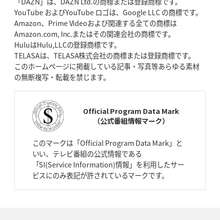
「DAZN」は、DAZN Ltd.の商標または登録商標です。
YouTube およびYouTube ロゴは、Google LLC の商標です。
2026年4月23日(木)更新
Amazon、Prime Videoおよび関連する全ての商標は
元代表ラピース、今季限りで引退
「クボタは10年いた自分のホーム」
Amazon.com, Inc.またはその関連会社の商標です。
HuluはHulu,LLCの登録商標です。
2026年4月16日(木)更新
TELASAは、TELASA株式会社の商標または登録商標です。
BL東京「強化拠点」を「共有財産」に
新クラブハウスは「皆に開かれ
このホームページに掲載している記事・写真等あらゆる素材
た空間」
の無断複写・転載を禁じます。
2026年4月9日(木)更新
スティーラーズ、名門復活の足音
指揮官求める「ディフェンスの質」
Official Program Data Mark
（公式番組情報マーク）
2026年4月2日(木)更新
スピアーズ、王者撃破で再奪首
V奪還で守備の“恩師”に花道を
このマークは「Official Program Data Mark」と
いい、テレビ番組の公式情報である
2026年3月26日(木)更新
「SI(Service Information)情報」を利用したサー
AZ-COM丸和、リーグワンへ参入決定
「フィールド丸ごと計測機器」の
ビスにのみ表記が許されているマークです。
斬新性
2026年3月19日(木)更新
ワイルドナイツ、土壇場逆転の背景
稲垣啓太「特別なことはやらない」