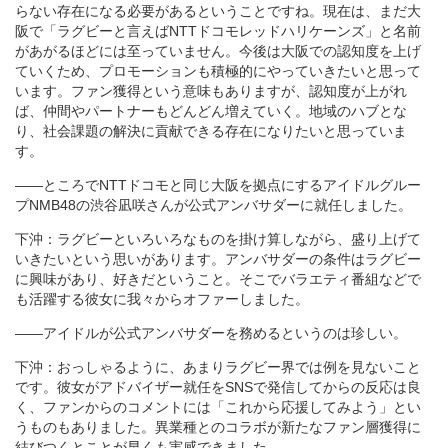
らない存在になる必要があるということですね。現在は、まだ大
阪で「ラグビーと言えばNTTドコモレッドハリケーンズ」と名前
があがるほどには至っていません。今後は大阪での認知度を上げ
ていくため、プロモーションも積極的にやっていきたいと思って
います。ファン獲得という意味もありますが、認知度が上がれ
ば、仲間やパートナーもどんどん増えていく。地域のハブとな
り、社会課題の解決に貢献できる存在になりたいと思っていま
す。
――ところでNTTドコモと同じ大阪を拠点にするアイドルグルー
プNMB48の渋谷凪咲さんが公式アンバサダーに就任しました。
下沖：ラグビーといろいろなものを掛け算しながら、盛り上げて
いきたいという思いがあります。アンバサダーの条件はラグビー
に興味があり、好きだということ。そこでバラエティ番組などで
も活躍する彼女に我々からオファーしました。
――アイドルが公式アンバサダーを務めるというのは珍しい。
下沖：おっしゃるように、あまりラグビー界では例を見ないこと
です。彼女がアドバイザー就任をSNSで発信してからの反応は良
く、ファンからのコメントには「これから応援してみよう」とい
うものもありました。異業種とのコラボが新たなファン層獲得に
結びつくとことが早くも実感できました。