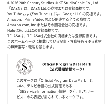
ゴール
©2026 20th Century Studios © KT StudioGenie Co., Ltd
「DAZN」は、DAZN Ltd.の商標または登録商標です。
YouTube およびYouTube ロゴは、Google LLC の商標です。
2026年4月23日(木)更新
Amazon、Prime Videoおよび関連する全ての商標は
元代表ラピース、今季限りで引退
「クボタは10年いた自分のホーム」
Amazon.com, Inc.またはその関連会社の商標です。
HuluはHulu,LLCの登録商標です。
2026年4月16日(木)更新
TELASAは、TELASA株式会社の商標または登録商標です。
BL東京「強化拠点」を「共有財産」に
新クラブハウスは「皆に開かれ
このホームページに掲載している記事・写真等あらゆる素材
た空間」
の無断複写・転載を禁じます。
2026年4月9日(木)更新
スティーラーズ、名門復活の足音
指揮官求める「ディフェンスの質」
Official Program Data Mark
（公式番組情報マーク）
2026年4月2日(木)更新
スピアーズ、王者撃破で再奪首
V奪還で守備の“恩師”に花道を
このマークは「Official Program Data Mark」と
いい、テレビ番組の公式情報である
2026年3月26日(木)更新
「SI(Service Information)情報」を利用したサー
AZ-COM丸和、リーグワンへ参入決定
「フィールド丸ごと計測機器」の
ビスにのみ表記が許されているマークです。
斬新性