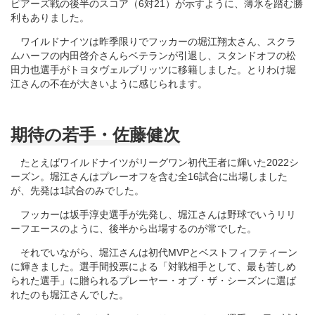
ピアーズ戦の後半のスコア（6対21）が示すように、薄氷を踏む勝
利もありました。
ワイルドナイツは昨季限りでフッカーの堀江翔太さん、スクラ
ムハーフの内田啓介さんらベテランが引退し、スタンドオフの松
田力也選手がトヨタヴェルブリッツに移籍しました。とりわけ堀
江さんの不在が大きいように感じられます。
期待の若手・佐藤健次
たとえばワイルドナイツがリーグワン初代王者に輝いた2022シ
ーズン。堀江さんはプレーオフを含む全16試合に出場しました
が、先発は1試合のみでした。
フッカーは坂手淳史選手が先発し、堀江さんは野球でいうリリ
ーフエースのように、後半から出場するのが常でした。
それでいながら、堀江さんは初代MVPとベストフィフティーン
に輝きました。選手間投票による「対戦相手として、最も苦しめ
られた選手」に贈られるプレーヤー・オブ・ザ・シーズンに選ば
れたのも堀江さんでした。