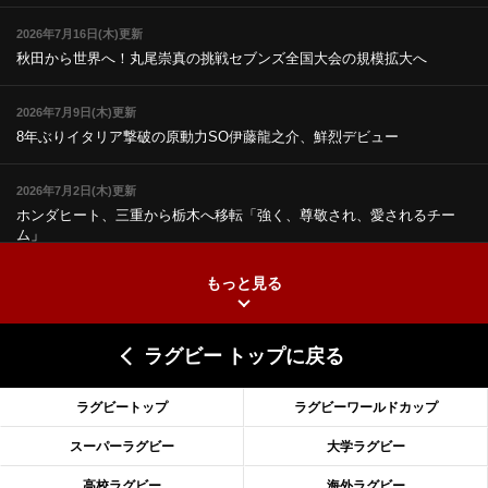
2026年7月16日(木)更新
秋田から世界へ！丸尾崇真の挑戦
セブンズ全国大会の規模拡大へ
2026年7月9日(木)更新
8年ぶりイタリア撃破の原動力
SO伊藤龍之介、鮮烈デビュー
2026年7月2日(木)更新
ホンダヒート、三重から栃木へ移転
「強く、尊敬され、愛されるチー
ム」
もっと見る
2026年6月25日(木)更新
上ノ坊駿介、“満場一致”で新人王
大畑大介「10番でも見てみたい」
ラグビー トップに戻る
2026年6月18日(木)更新
滑川剛人レフリー、早過ぎる引退
「27年W杯の主審、遠のいた夢」
ラグビートップ
ラグビーワールドカップ
2026年6月11日(木)更新
スーパーラグビー
大学ラグビー
神戸、リーグワン初優勝の道のり
デイブ・レニーHCの功績と財産
高校ラグビー
海外ラグビー