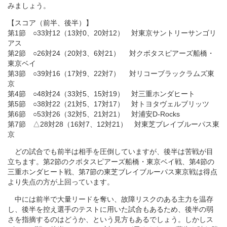
みましょう。
【スコア（前半、後半）】
第1節 ○33対12（13対0、20対12） 対東京サントリーサンゴリ
アス
第2節 ○26対24（20対3、6対21） 対クボタスピアーズ船橋・
東京ベイ
第3節 ○39対16（17対9、22対7） 対リコーブラックラムズ東
京
第4節 ○48対24（33対5、15対19） 対三重ホンダヒート
第5節 ○38対22（21対5、17対17） 対トヨタヴェルブリッツ
第6節 ○53対26（32対5、21対21） 対浦安D-Rocks
第7節 △28対28（16対7、12対21） 対東芝ブレイブルーパス東
京
どの試合でも前半は相手を圧倒していますが、後半は苦戦が目
立ちます。第2節のクボタスピアーズ船橋・東京ベイ戦、第4節の
三重ホンダヒート戦、第7節の東芝ブレイブルーパス東京戦は得点
より失点の方が上回っています。
中には前半で大量リードを奪い、故障リスクのある主力を温存
し、後半を控え選手のテストに用いた試合もあるため、後半の弱
さを指摘するのはどうか、という見方もあるでしょう。しかしス