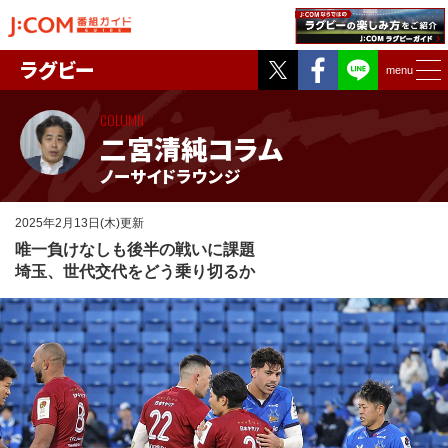
Twitter
Facebook
ラグビー
menu
COLUMN
二宮清純コラム
ノーサイドラウンジ
2025年2月13日(木)更新
唯一負けなしも後半の戦いに課題
埼玉、世代交代をどう乗り切るか