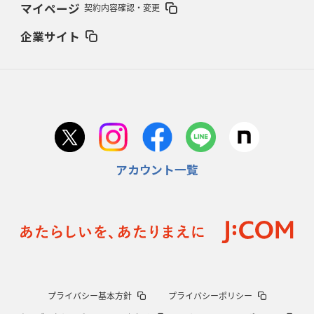
2026年2月5日(木)更新
マイページ
契約内容確認・変更
27年豪州W杯、1次リーグは全て中5日
「フランスは中6日で日本戦」の
占い方
企業サイト
2026年1月29日(木)更新
日本協会、35年W杯招致に立候補
「ノーサイドスピリット」前面に
2026年1月22日(木)更新
首位スピアーズ、充実の攻撃力
「湧き出る」パスでトライ量産
アカウント一覧
2026年1月15日(木)更新
明大「凡事徹底」で早大破り7年ぶりV
平翔太主将「スキのないチーム
に成長」
2026年1月8日(木)更新
スピアーズ牽引するスティーブンソン
ルディケ「15番はゲームドライバ
ー」
2025年12月25日(木)更新
プライバシー基本方針
プライバシーポリシー
相模原DB、「最後5分」をしのぎ切る
“神奈川ダービー”制して今季初白