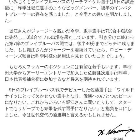
いみじくもブレイブルーパスのリーチマイケル選手は9日の試合
後に「昨季は堀江選手のようなビッグメンバー、後半のインパク
トプレーヤーの存在を感じました」と今季との違いを明かしまし
た。
堀江さんがジャージーを脱いだ今季、坂手選手は7試合中6試合
に先発し、3試合でフル出場を果たしています。引き分けに終わっ
た第7節のブレイブルーパス戦では、後半40分までピッチに残りま
した。もし堀江さんがジャージーを着続けていたら、ロビー・デ
ィーンズ監督は昨季同様の起用法を見せていたことでしょう。
もちろんフッカーのポジションには有望な若手もいます。早稲
田大学からアーリーエントリーで加入した佐藤健次選手は昨年、
日本代表候補合宿に参加するなど将来を期待されています。
9日のブレイブルーパス戦でデビューした佐藤選手は「ワイルド
ナイツにとって欠かせない選手となり、優勝へのひとつのピース
になりたい。これからいろいろ堀江さんに聞いたりして、スター
トでもリザーブでも結果を残す選手になりたい」と抱負を口にし
ました。今は世代交代の過渡期と言えるかもしれません。
二宮清純