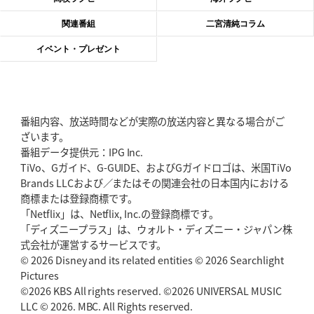
2026年6月4日(木)更新
関連番組
二宮清純コラム
“泣き虫先生”こと山口良治氏死去
「信は力なり」骨太の教育方針
イベント・プレゼント
2026年5月28日(木)更新
東京SG、逆転トライで準決勝へ
明暗分けたBR東京、主将の選択
番組内容、放送時間などが実際の放送内容と異なる場合がご
2026年5月21日(木)更新
ざいます。
狭山RG、ライチェル海遥スタッフ入り
女子代表元主将が挑む新たなミ
番組データ提供元：IPG Inc.
ッション
TiVo、Gガイド、G-GUIDE、およびGガイドロゴは、米国TiVo
Brands LLCおよび／またはその関連会社の日本国内における
2026年5月14日(木)更新
商標または登録商標です。
神戸、1位通過の立役者レタリック
リーグワン初、FWの「トライ王」
「Netflix」は、Netflix, Inc.の登録商標です。
「ディズニープラス」は、ウォルト・ディズニー・ジャパン株
2026年5月7日(木)更新
式会社が運営するサービスです。
「悲運の闘将」宮地克実氏死去
熱血指導で埼玉WKの基礎築く
© 2026 Disney and its related entities © 2026 Searchlight
Pictures
©2026 KBS All rights reserved. ©2026 UNIVERSAL MUSIC
2026年4月30日(木)更新
BR東京、「ユニバーサルデー」の意義
LLC © 2026. MBC. All Rights reserved.
「特別からノーマルへ」が最終