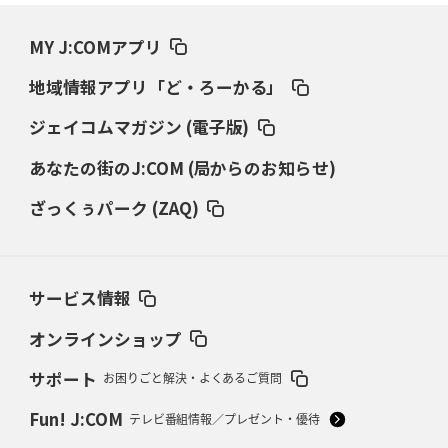
2026年3月19日(木)更新
ワイルドナイツ、土壇場逆転の背景
稲垣啓太「特別なことはやらない」
MY J:COMアプリ
2026年3月12日(木)更新
地域情報アプリ「ど・ろーかる」
ダイナボアーズ、“逆輸入SO”三宅駿
「ニュージーランドのフレア（閃
き）」
ジェイコムマガジン (電子版)
あなたの街のJ:COM (局からのお知らせ)
2026年3月5日(木)更新
仏レフリーが見た日本ラグビー
｢ディシプリンがありクリーン｣
ざっくぅパーク (ZAQ)
2026年2月26日(木)更新
ブラックラムズ、反則減で上位伺う
「ラフ」から「タフ」への意識改革
サービス情報
2026年2月19日(木)更新
37年女子W杯招致への課題と期待
「目標は聖地・秩父宮を満員に」
オンラインショップ
サポート
お困りごと解決・よくあるご質問
2026年2月12日(木)更新
ワイルドナイツ、無傷の開幕7連勝
「全然前に進まない」青い壁の底力
Fun! J:COM
テレビ番組情報／プレゼント・優待