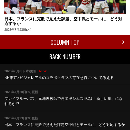
日本、フランスに完敗で見えた課題。空中戦とモールに、どう対
応するか
2026年7月23日(木)
COLUMN TOP
BACK NUMBER
2026年8月6日(木)更新
NEW
BR東京×ビジャレアルのコラボ
クラブの存在意義について考える
2026年7月30日(木)更新
ブレイブルーパス、元地理教師で再出発
シムズHCは「新しい風」にな
れるか!?
2026年7月23日(木)更新
日本、フランスに完敗で見えた課題
空中戦とモールに、どう対応するか