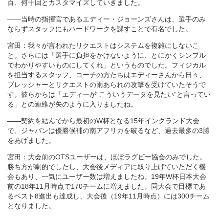
百、何千回とカスタマイズしていきました。
――当時の指揮官であるエディー・ジョーンズさんは、選手のみ
ならずスタッフにもハードワークを課すことで有名でした。
宮田：我々が言われたリクエストはシステムを複雑にしないこ
と。さらには「選手に負担をかけないように、とにかくシンプル
でわかりやすいものにしてくれ」というものでした。フィジカル
を担当するスタッフ、コーチの方たちはエディーさんから日々、
プレッシャーとリクエストの雨あられの攻撃を受けていたそうで
す。彼らからは「エディーが“こういうデータを見たい”と言ってい
る」との連絡が矢のように入りましたね。
――契約を結んでから最初のW杯となる15年イングランド大会
で、ジャパンは優勝候補の南アフリカを破るなど、過去最多の3勝
をあげました。
宮田：大会前のOTSユーザーは、ほぼラグビー協会のみでした。
勝ち方が劇的でしたし、大会後メディアに取り上げていただく機
会もあり、一気にユーザー数は増えましたね。19年W杯日本大会
前の18年11月時点で170チームに増えました。同大会で目標であ
るベスト8進出も達成し、大会後（19年11月時点）には300チーム
となりました。