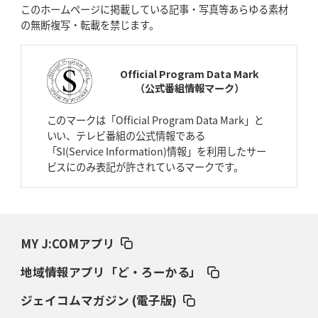
このホームページに掲載している記事・写真等あらゆる素材
た空間」
の無断複写・転載を禁じます。
2026年4月9日(木)更新
スティーラーズ、名門復活の足音
指揮官求める「ディフェンスの質」
Official Program Data Mark
（公式番組情報マーク）
2026年4月2日(木)更新
スピアーズ、王者撃破で再奪首
V奪還で守備の“恩師”に花道を
このマークは「Official Program Data Mark」と
いい、テレビ番組の公式情報である
2026年3月26日(木)更新
「SI(Service Information)情報」を利用したサー
AZ-COM丸和、リーグワンへ参入決定
「フィールド丸ごと計測機器」の
ビスにのみ表記が許されているマークです。
斬新性
2026年3月19日(木)更新
ワイルドナイツ、土壇場逆転の背景
稲垣啓太「特別なことはやらない」
MY J:COMアプリ
2026年3月12日(木)更新
地域情報アプリ「ど・ろーかる」
ダイナボアーズ、“逆輸入SO”三宅駿
「ニュージーランドのフレア（閃
き）」
ジェイコムマガジン (電子版)