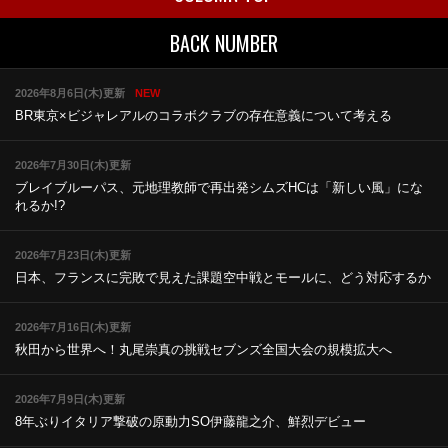
BACK NUMBER
2026年8月6日(木)更新
NEW
BR東京×ビジャレアルのコラボ
クラブの存在意義について考える
2026年7月30日(木)更新
ブレイブルーパス、元地理教師で再出発
シムズHCは「新しい風」にな
れるか!?
2026年7月23日(木)更新
日本、フランスに完敗で見えた課題
空中戦とモールに、どう対応するか
2026年7月16日(木)更新
秋田から世界へ！丸尾崇真の挑戦
セブンズ全国大会の規模拡大へ
2026年7月9日(木)更新
8年ぶりイタリア撃破の原動力
SO伊藤龍之介、鮮烈デビュー