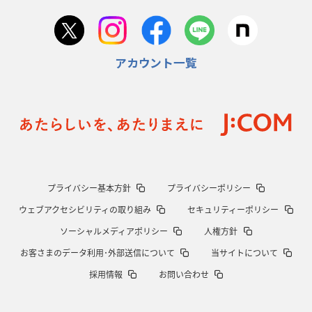
2026年1月22日(木)更新
首位スピアーズ、充実の攻撃力
「湧き出る」パスでトライ量産
アカウント一覧
2026年1月15日(木)更新
明大「凡事徹底」で早大破り7年ぶりV
平翔太主将「スキのないチーム
に成長」
2026年1月8日(木)更新
スピアーズ牽引するスティーブンソン
ルディケ「15番はゲームドライバ
ー」
2025年12月25日(木)更新
プライバシー基本方針
プライバシーポリシー
相模原DB、「最後5分」をしのぎ切る
“神奈川ダービー”制して今季初白
ウェブアクセシビリティの取り組み
セキュリティーポリシー
星
ソーシャルメディアポリシー
人権方針
2025年12月18日(木)更新
お客さまのデータ利用･外部送信について
当サイトについて
46対0。ワイルドナイツ、衝撃の圧勝
伝統のディフェンスに“怖さ”を加
採用情報
お問い合わせ
味
2025年12月11日(木)更新