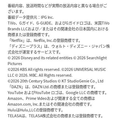
番組内容、放送時間などが実際の放送内容と異なる場合がご
2026年5月21日(木)更新
ざいます。
狭山RG、ライチェル海遥スタッフ入り
女子代表元主将が挑む新たなミ
番組データ提供元：IPG Inc.
ッション
TiVo、Gガイド、G-GUIDE、およびGガイドロゴは、米国TiVo
Brands LLCおよび／またはその関連会社の日本国内における
2026年5月14日(木)更新
商標または登録商標です。
神戸、1位通過の立役者レタリック
リーグワン初、FWの「トライ王」
「Netflix」は、Netflix, Inc.の登録商標です。
「ディズニープラス」は、ウォルト・ディズニー・ジャパン株
2026年5月7日(木)更新
式会社が運営するサービスです。
「悲運の闘将」宮地克実氏死去
熱血指導で埼玉WKの基礎築く
© 2026 Disney and its related entities © 2026 Searchlight
Pictures
©2026 KBS All rights reserved. ©2026 UNIVERSAL MUSIC
2026年4月30日(木)更新
BR東京、「ユニバーサルデー」の意義
LLC © 2026. MBC. All Rights reserved.
「特別からノーマルへ」が最終
ゴール
©2026 20th Century Studios © KT StudioGenie Co., Ltd
「DAZN」は、DAZN Ltd.の商標または登録商標です。
YouTube およびYouTube ロゴは、Google LLC の商標です。
2026年4月23日(木)更新
Amazon、Prime Videoおよび関連する全ての商標は
元代表ラピース、今季限りで引退
「クボタは10年いた自分のホーム」
Amazon.com, Inc.またはその関連会社の商標です。
HuluはHulu,LLCの登録商標です。
2026年4月16日(木)更新
TELASAは、TELASA株式会社の商標または登録商標です。
BL東京「強化拠点」を「共有財産」に
新クラブハウスは「皆に開かれ