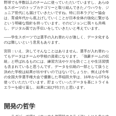
野球でも半数以上のチームに使っていただいていますし、あらゆ
るスポーツのトップカテゴリーと取り組んできたノウハウを、ジ
ュニア世代にも届けていきたいですね。特に日本ラグビー協会
は、育成年代から底上げしていくことが日本全体の強化に繋がる
という明確な指針を持っています。そのビジョンに我々も共鳴
し、デジタル面でお手伝いをしていきたいと考えています。
――学生スポーツでは選手の入れ替わりが激しく、データ化する
のは難しいという意見もあります。
宮田：いえ、決してそんなことはありません。選手が入れ替わっ
てもデータはチームや学校の資産になります。「強豪チームの伝
統」と呼ばれるものには、練習方法やケガを防ぐことや生活習慣
も含まれていると思うんです。データを伝統の一部として扱うと
決めた学校は結果が出やすいのではないでしょうか。例えば今年
の全国大学選手権大会で優勝した早稲田大学は、16年からOTSを
使っていただいています。貯まっていったデータを基にトライ＆
エラーを繰り返し、結果に結び付けたと思います。
開発の哲学