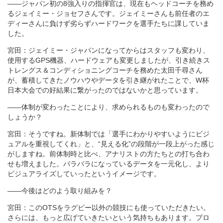
――ジャパン初の8強入りの指揮官は、現在もヘッドコーチを務め
るジェイミー・ジョセフさんです。ジェイミーさんも前任者のエ
ディーさんに負けず劣らずハードワークを選手たちに課していま
した。
宮田：ジェイミー・ジャパンになってからはスタッフも変わり、
使用するGPS機器、ハードウェアも変更しましたが、引き続きス
トレングス＆コンディショニングコーチを務めた太田千尋さん
が、蓄積してきたノウハウやデータを引き継がれたことで、W杯
日本大会での好結果に繋がったのではないかと思っています。
――体制が変わったことにより、求められるものも変わったので
しょうか？
宮田：そうですね。新体制では「選手にわかりやすいようにビジ
ュアルを重視してくれ」と、“見える化”の段階が一段上がった感じ
がしますね。前体制時と比べ、アナリストの方たちとの打ち合わ
せも増えました。バラバラになっているデータを一元化し、より
ビジュアライズしていったというイメージです。
――今後はどのよう取り組みを？
宮田：このOTSをラグビー以外の競技にも使っていただきたい。
さらには、もっと広げていきたいという気持ちもあります。プロ