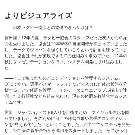
よりビジュアライズ
――日本ラグビー協会との協働のきっかけは？
宮田誠：12年の夏、ラグビー協会のスタッフだった友人からの紹
介を受けました。協会は19年W杯の自国開催が決まっていました
し、データでジャパンを強くしていこうという計画を練っていま
した。協会はそれが実現できるITの仕組みを求めていた。12年の
秋にプレゼンテーションを行い、システム開発に取り組みまし
た。
――そこで生まれたのがコンディションを管理するシステム、
OTSですね。選手がスマートフォンなどで入力した体の状態を分
析することで体調を管理し、そのデータにウエアラブル端末で計
測した走行距離などを組み合わせ、現在の体調を数値化するシス
テムです。
宮田：ジャパンはベスト8入りを目指すため、フィジカル強化を図
っていました。そのために日々の練習成果や選手のコンディショ
ンを“見える化”したいということでした。約半年でシステムを開発
し、13年春の菅平合宿から運用をスタートしました。そこから何