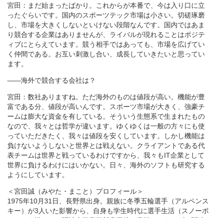
宮田：まだ始まったばかり。これからが本番で、今は入り口に立
ったぐらいです。国内のスポーツテック市場は小さい。切磋琢磨
し、市場を大きくしないといけない段階なんです。国内ではあま
り競合する企業はありませんが、ライバルが現れることはポジテ
ィブにとらえています。競う相手ではあっても、市場を広げてい
く仲間である。お互い刺激し合い、成長していきたいと思ってい
ます。
――海外で競合する会社は？
宮田：数社ありますね。ただ海外のものは値段が高い。機能が豊
富である分、値段が高いんです。スポーツ市場が大きく、強豪チ
ームは膨大な資金を有している。そういう生態系で生まれたもの
なので、我々とは哲学が違います。ゆくゆくは一般の方々にも使
っていただきたく、我々は値段を安くしています。しかし機能は
負けないようしないと世界とは戦えない。クライアントである代
表チームは世界と戦っているわけですから、我々もIT企業として
世界に負けるわけにはいかない。日々、海外のソフトも研究する
ようにしています。
＜宮田誠（みやた・まこと）プロフィール＞
1975年10月31日、長野県出身。親族に冬季五輪選手（アルペンス
キー）が3人いた影響から、自身も学生時代に選手生活（スノーボ