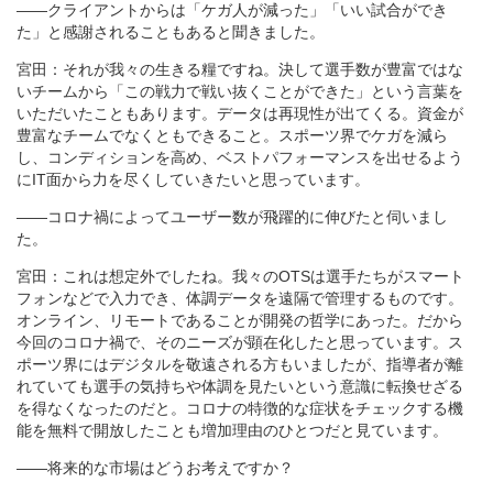
――クライアントからは「ケガ人が減った」「いい試合ができ
た」と感謝されることもあると聞きました。
宮田：それが我々の生きる糧ですね。決して選手数が豊富ではな
いチームから「この戦力で戦い抜くことができた」という言葉を
いただいたこともあります。データは再現性が出てくる。資金が
豊富なチームでなくともできること。スポーツ界でケガを減ら
し、コンディションを高め、ベストパフォーマンスを出せるよう
にIT面から力を尽くしていきたいと思っています。
――コロナ禍によってユーザー数が飛躍的に伸びたと伺いまし
た。
宮田：これは想定外でしたね。我々のOTSは選手たちがスマート
フォンなどで入力でき、体調データを遠隔で管理するものです。
オンライン、リモートであることが開発の哲学にあった。だから
今回のコロナ禍で、そのニーズが顕在化したと思っています。ス
ポーツ界にはデジタルを敬遠される方もいましたが、指導者が離
れていても選手の気持ちや体調を見たいという意識に転換せざる
を得なくなったのだと。コロナの特徴的な症状をチェックする機
能を無料で開放したことも増加理由のひとつだと見ています。
――将来的な市場はどうお考えですか？