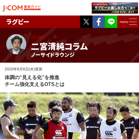
Twitter
Facebook
ラグビー
menu
COLUMN
二宮清純コラム
ノーサイドラウンジ
2020年8月6日(木)更新
体調の“見える化”を推進
チーム強化支えるOTSとは