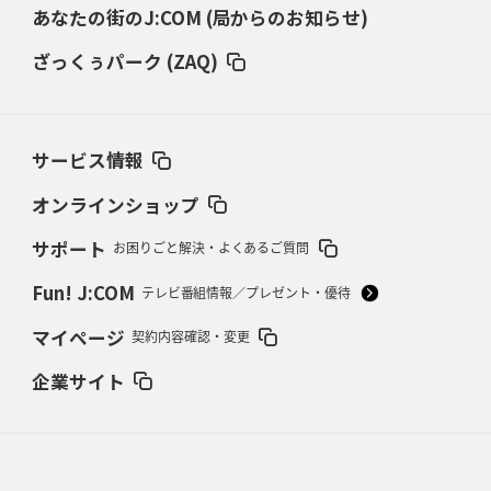
あなたの街のJ:COM (局からのお知らせ)
2026年3月5日(木)更新
仏レフリーが見た日本ラグビー
｢ディシプリンがありクリーン｣
ざっくぅパーク (ZAQ)
2026年2月26日(木)更新
ブラックラムズ、反則減で上位伺う
「ラフ」から「タフ」への意識改革
サービス情報
2026年2月19日(木)更新
37年女子W杯招致への課題と期待
「目標は聖地・秩父宮を満員に」
オンラインショップ
サポート
お困りごと解決・よくあるご質問
2026年2月12日(木)更新
ワイルドナイツ、無傷の開幕7連勝
「全然前に進まない」青い壁の底力
Fun! J:COM
テレビ番組情報／プレゼント・優待
2026年2月5日(木)更新
マイページ
契約内容確認・変更
27年豪州W杯、1次リーグは全て中5日
「フランスは中6日で日本戦」の
占い方
企業サイト
2026年1月29日(木)更新
日本協会、35年W杯招致に立候補
「ノーサイドスピリット」前面に