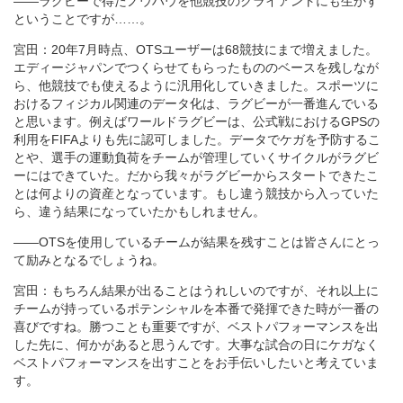
――ラグビーで得たノウハウを他競技のクライアントにも生かす
ということですが……。
宮田：20年7月時点、OTSユーザーは68競技にまで増えました。
エディージャパンでつくらせてもらったもののベースを残しなが
ら、他競技でも使えるように汎用化していきました。スポーツに
おけるフィジカル関連のデータ化は、ラグビーが一番進んでいる
と思います。例えばワールドラグビーは、公式戦におけるGPSの
利用をFIFAよりも先に認可しました。データでケガを予防するこ
とや、選手の運動負荷をチームが管理していくサイクルがラグビ
ーにはできていた。だから我々がラグビーからスタートできたこ
とは何よりの資産となっています。もし違う競技から入っていた
ら、違う結果になっていたかもしれません。
――OTSを使用しているチームが結果を残すことは皆さんにとっ
て励みとなるでしょうね。
宮田：もちろん結果が出ることはうれしいのですが、それ以上に
チームが持っているポテンシャルを本番で発揮できた時が一番の
喜びですね。勝つことも重要ですが、ベストパフォーマンスを出
した先に、何かがあると思うんです。大事な試合の日にケガなく
ベストパフォーマンスを出すことをお手伝いしたいと考えていま
す。