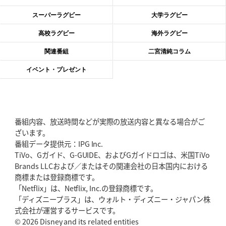
2026年6月11日(木)更新
スーパーラグビー
大学ラグビー
神戸、リーグワン初優勝の道のり
デイブ・レニーHCの功績と財産
高校ラグビー
海外ラグビー
2026年6月4日(木)更新
関連番組
二宮清純コラム
“泣き虫先生”こと山口良治氏死去
「信は力なり」骨太の教育方針
イベント・プレゼント
2026年5月28日(木)更新
東京SG、逆転トライで準決勝へ
明暗分けたBR東京、主将の選択
番組内容、放送時間などが実際の放送内容と異なる場合がご
2026年5月21日(木)更新
ざいます。
狭山RG、ライチェル海遥スタッフ入り
女子代表元主将が挑む新たなミ
番組データ提供元：IPG Inc.
ッション
TiVo、Gガイド、G-GUIDE、およびGガイドロゴは、米国TiVo
Brands LLCおよび／またはその関連会社の日本国内における
2026年5月14日(木)更新
商標または登録商標です。
神戸、1位通過の立役者レタリック
リーグワン初、FWの「トライ王」
「Netflix」は、Netflix, Inc.の登録商標です。
「ディズニープラス」は、ウォルト・ディズニー・ジャパン株
2026年5月7日(木)更新
式会社が運営するサービスです。
「悲運の闘将」宮地克実氏死去
熱血指導で埼玉WKの基礎築く
© 2026 Disney and its related entities