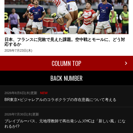
日本、フランスに完敗で見えた課題。空中戦とモールに、どう対
応するか
2026年7月23日(木)
COLUMN TOP
BACK NUMBER
2026年8月6日(木)更新
NEW
BR東京×ビジャレアルのコラボ
クラブの存在意義について考える
2026年7月30日(木)更新
ブレイブルーパス、元地理教師で再出発
シムズHCは「新しい風」にな
れるか!?