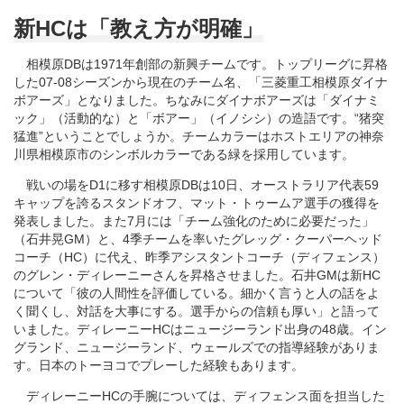
新HCは「教え方が明確」
相模原DBは1971年創部の新興チームです。トップリーグに昇格
した07-08シーズンから現在のチーム名、「三菱重工相模原ダイナ
ボアーズ」となりました。ちなみにダイナボアーズは「ダイナミ
ック」（活動的な）と「ボアー」（イノシシ）の造語です。“猪突
猛進”ということでしょうか。チームカラーはホストエリアの神奈
川県相模原市のシンボルカラーである緑を採用しています。
戦いの場をD1に移す相模原DBは10日、オーストラリア代表59
キャップを誇るスタンドオフ、マット・トゥームア選手の獲得を
発表しました。また7月には「チーム強化のために必要だった」
（石井晃GM）と、4季チームを率いたグレッグ・クーパーヘッド
コーチ（HC）に代え、昨季アシスタントコーチ（ディフェンス）
のグレン・ディレーニーさんを昇格させました。石井GMは新HC
について「彼の人間性を評価している。細かく言うと人の話をよ
く聞くし、対話を大事にする。選手からの信頼も厚い」と語って
いました。ディレーニーHCはニュージーランド出身の48歳。イン
グランド、ニュージーランド、ウェールズでの指導経験がありま
す。日本のトーヨコでプレーした経験もあります。
ディレーニーHCの手腕については、ディフェンス面を担当した