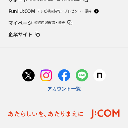
ワイルドナイツ、無傷の開幕7連勝
「全然前に進まない」青い壁の底力
Fun! J:COM
テレビ番組情報／プレゼント・優待
2026年2月5日(木)更新
マイページ
契約内容確認・変更
27年豪州W杯、1次リーグは全て中5日
「フランスは中6日で日本戦」の
占い方
企業サイト
2026年1月29日(木)更新
日本協会、35年W杯招致に立候補
「ノーサイドスピリット」前面に
2026年1月22日(木)更新
首位スピアーズ、充実の攻撃力
「湧き出る」パスでトライ量産
アカウント一覧
2026年1月15日(木)更新
明大「凡事徹底」で早大破り7年ぶりV
平翔太主将「スキのないチーム
に成長」
2026年1月8日(木)更新
スピアーズ牽引するスティーブンソン
ルディケ「15番はゲームドライバ
ー」