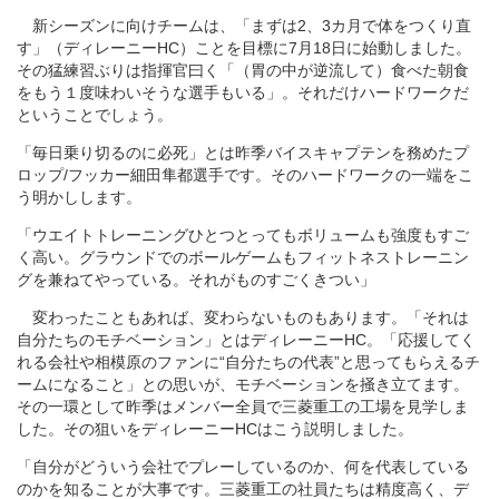
新シーズンに向けチームは、「まずは2、3カ月で体をつくり直
す」（ディレーニーHC）ことを目標に7月18日に始動しました。
その猛練習ぶりは指揮官曰く「（胃の中が逆流して）食べた朝食
をもう１度味わいそうな選手もいる」。それだけハードワークだ
ということでしょう。
「毎日乗り切るのに必死」とは昨季バイスキャプテンを務めたプ
ロップ/フッカー細田隼都選手です。そのハードワークの一端をこ
う明かしします。
「ウエイトトレーニングひとつとってもボリュームも強度もすご
く高い。グラウンドでのボールゲームもフィットネストレーニン
グを兼ねてやっている。それがものすごくきつい」
変わったこともあれば、変わらないものもあります。「それは
自分たちのモチベーション」とはディレーニーHC。「応援してく
れる会社や相模原のファンに“自分たちの代表”と思ってもらえるチ
ームになること」との思いが、モチベーションを掻き立てます。
その一環として昨季はメンバー全員で三菱重工の工場を見学しま
した。その狙いをディレーニーHCはこう説明しました。
「自分がどういう会社でプレーしているのか、何を代表している
のかを知ることが大事です。三菱重工の社員たちは精度高く、デ