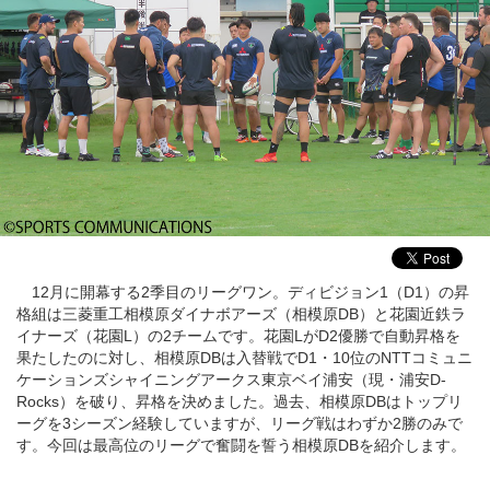
12月に開幕する2季目のリーグワン。ディビジョン1（D1）の昇
格組は三菱重工相模原ダイナボアーズ（相模原DB）と花園近鉄ラ
イナーズ（花園L）の2チームです。花園LがD2優勝で自動昇格を
果たしたのに対し、相模原DBは入替戦でD1・10位のNTTコミュニ
ケーションズシャイニングアークス東京ベイ浦安（現・浦安D-
Rocks）を破り、昇格を決めました。過去、相模原DBはトップリ
ーグを3シーズン経験していますが、リーグ戦はわずか2勝のみで
す。今回は最高位のリーグで奮闘を誓う相模原DBを紹介します。