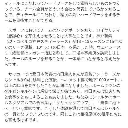
ィテールにこだわってハードワークをして素晴らしいものをつく
っている。チーム全員がどういう会社を代表しているかを知るこ
とで、ディテールにこだわり、精度の高いハードワークをするチ
ームを目指すことができる」
スポーツにおいてチームのバックボーンを知り、ロイヤリティ
（忠誠心）を芽生えさせることは大事なことです。神戸製鋼
（現・コベルコ神戸スティーラーズ）が18－19シーズンに15年ぶ
りのリーグ優勝、18年ぶりの日本一を果たした時、ウェイン・ス
ミス総監督はレガシー活動と称して、工場や事業所を訪問しまし
た。チームのルーツを知ることが、一体感につながると考えたか
らです。
サッカーでは元日本代表の内田篤人さんが鹿島アントラーズか
らシャルケ04に移籍した直後、ヘルメット姿で地下1000メートル
以上の鉱山を見学したことが話題になりました。ホームタウンの
ゲルゼンキルヘンは炭鉱で栄えた街であり、内田さんは鉱夫たち
と食事をともにすることもありました。ちなみにシャルケのホー
ムスタジアムでの合言葉は「グリュックアウフ」。「無事に地上
へ」という意味です。こうした体験を通じて内田さんはシャルケ
の一員となっていったのです。同じことは相模原DBの選手たちに
も言えるはずです。