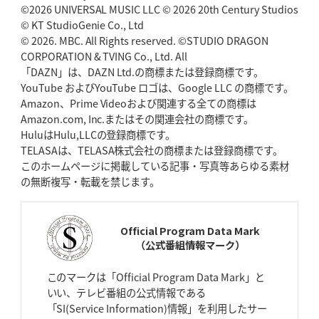
©2026 UNIVERSAL MUSIC LLC © 2026 20th Century Studios
© KT StudioGenie Co., Ltd
2026年4月30日(木)更新
BR東京、「ユニバーサルデー」の意義
© 2026. MBC. All Rights reserved. ©STUDIO DRAGON
「特別からノーマルへ」が最終
ゴール
CORPORATION & TVING Co., Ltd. All
「DAZN」は、DAZN Ltd.の商標または登録商標です。
YouTube およびYouTube ロゴは、Google LLC の商標です。
2026年4月23日(木)更新
Amazon、Prime Videoおよび関連する全ての商標は
元代表ラピース、今季限りで引退
「クボタは10年いた自分のホーム」
Amazon.com, Inc.またはその関連会社の商標です。
HuluはHulu,LLCの登録商標です。
2026年4月16日(木)更新
TELASAは、TELASA株式会社の商標または登録商標です。
BL東京「強化拠点」を「共有財産」に
新クラブハウスは「皆に開かれ
このホームページに掲載している記事・写真等あらゆる素材
た空間」
の無断複写・転載を禁じます。
2026年4月9日(木)更新
スティーラーズ、名門復活の足音
指揮官求める「ディフェンスの質」
Official Program Data Mark
（公式番組情報マーク）
2026年4月2日(木)更新
スピアーズ、王者撃破で再奪首
V奪還で守備の“恩師”に花道を
このマークは「Official Program Data Mark」と
いい、テレビ番組の公式情報である
2026年3月26日(木)更新
「SI(Service Information)情報」を利用したサー