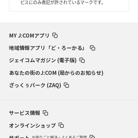
AZ-COM丸和、リーグワンへ参入決定
「フィールド丸ごと計測機器」の
ビスにのみ表記が許されているマークです。
斬新性
2026年3月19日(木)更新
ワイルドナイツ、土壇場逆転の背景
稲垣啓太「特別なことはやらない」
MY J:COMアプリ
2026年3月12日(木)更新
地域情報アプリ「ど・ろーかる」
ダイナボアーズ、“逆輸入SO”三宅駿
「ニュージーランドのフレア（閃
き）」
ジェイコムマガジン (電子版)
あなたの街のJ:COM (局からのお知らせ)
2026年3月5日(木)更新
仏レフリーが見た日本ラグビー
｢ディシプリンがありクリーン｣
ざっくぅパーク (ZAQ)
2026年2月26日(木)更新
ブラックラムズ、反則減で上位伺う
「ラフ」から「タフ」への意識改革
サービス情報
2026年2月19日(木)更新
37年女子W杯招致への課題と期待
「目標は聖地・秩父宮を満員に」
オンラインショップ
サポート
お困りごと解決・よくあるご質問
2026年2月12日(木)更新