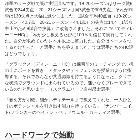
昨季のリーグ戦で既に実証済みです。19‐20シーズンはリーグ戦6
試合で244失点、20－21シーズンは同7試合で309失点。それが昨
季は130失点と大幅に減少しました。1試合平均40点台（19‐20シ
ーズン＝40.7点、20‐21シーズン＝44.1点）の失点は14.4（1試合
中止のため9試合で換算）に改善されました。それについてディレ
ーニーHCは「私が少し教えるたびに100％を信じて実行してくれ
た。自分が求めていたレベル以上に努力した。自分はベースをつ
くるだけだった」と選手たちを称えました。では選手たちのHC評
はどうでしょう。
「グラックス（ディレーニーHC）は練習前のミーティングで、机
の上にボードを置き、アタックやディフェンスを授業のように指
導する。それでみんなが共通認識を持てるようになった。クリア
な状態でグラウンドに出られているので、迷いなくプレーできて
いるのだと思います」（スクラムハーフ岩村昂太選手）
「教え方が明確。細かいディテールまで教えてくれた。一人ひと
りのポテンシャルを引き出す能力を持っている」（ナンバーエイ
ト/フランカーのヘイデン・ベッドウェル＝カーティス選手）
ハードワークで始動