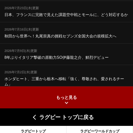
2026年7月23日(木)更新
日本、フランスに完敗で見えた課題
空中戦とモールに、どう対応するか
2026年7月16日(木)更新
秋田から世界へ！丸尾崇真の挑戦
セブンズ全国大会の規模拡大へ
2026年7月9日(木)更新
8年ぶりイタリア撃破の原動力
SO伊藤龍之介、鮮烈デビュー
2026年7月2日(木)更新
ホンダヒート、三重から栃木へ移転
「強く、尊敬され、愛されるチー
ム」
もっと見る
2026年6月25日(木)更新
上ノ坊駿介、“満場一致”で新人王
大畑大介「10番でも見てみたい」
ラグビー トップに戻る
2026年6月18日(木)更新
滑川剛人レフリー、早過ぎる引退
「27年W杯の主審、遠のいた夢」
ラグビートップ
ラグビーワールドカップ