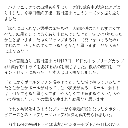
パナソニックでの出場も今季はリーグ戦9試合中3試合にとどま
りました。今季日程終了後、藤田選手はこうシーズンを振り返り
ました。
「試合に出られない選手の気持ちや、人間関係のこともすごく学
べた。結果としては良くありませんでしたけど、学びの1年だった
かなと思います。たぶんジャンプする前に（勢いをつけるため）
沈むので、今はその沈んでいるときかなと思います。だからあと
は上がるだけ」
その言葉通りに藤田選手は1月13日、19日のトップリーグカップ
戦2試合で4トライをあげる活躍を演じました。復活の理由を「マ
インドセットにあった」と本人は自ら明かしました。
「とにかくボールタッチを増やそうと。ただ端で待っているだけ
だとなかなかボールが回ってこない状況がある。ボールに触れれ
ば、何かできると思うんです。やらなくて後悔するぐらいならや
って後悔したい。その意識が生まれた結果だと思います」
それを具現化するようなプレーが今季最終戦となったクボタス
ピアーズとのトップリーグカップ3位決定戦で見られました。
前半15分の先制トライは味方がインターセプトから仕掛けたカ