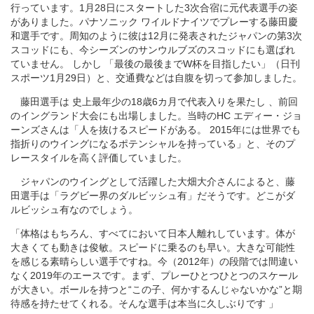
行っています。1月28日にスタートした3次合宿に元代表選手の姿
がありました。パナソニック ワイルドナイツでプレーする藤田慶
和選手です。周知のように彼は12月に発表されたジャパンの第3次
スコッドにも、今シーズンのサンウルブズのスコッドにも選ばれ
ていません。 しかし 「最後の最後までW杯を目指したい」（日刊
スポーツ1月29日）と、交通費などは自腹を切って参加しました。
藤田選手は 史上最年少の18歳6カ月で代表入りを果たし 、前回
のイングランド大会にも出場しました。当時のHC エディー・ジョ
ーンズさんは「人を抜けるスピードがある。 2015年には世界でも
指折りのウイングになるポテンシャルを持っている」と、そのプ
レースタイルを高く評価していました。
ジャパンのウイングとして活躍した大畑大介さんによると、藤
田選手は「ラグビー界のダルビッシュ有」だそうです。どこがダ
ルビッシュ有なのでしょう。
「体格はもちろん、すべてにおいて日本人離れしています。体が
大きくても動きは俊敏。スピードに乗るのも早い。大きな可能性
を感じる素晴らしい選手ですね。今（2012年）の段階では間違い
なく2019年のエースです。まず、プレーひとつひとつのスケール
が大きい。ボールを持つと“この子、何かするんじゃないかな”と期
待感を持たせてくれる。そんな選手は本当に久しぶりです 」