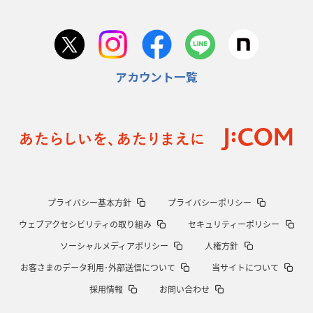
2026年1月22日(木)更新
首位スピアーズ、充実の攻撃力
「湧き出る」パスでトライ量産
アカウント一覧
2026年1月15日(木)更新
明大「凡事徹底」で早大破り7年ぶりV
平翔太主将「スキのないチーム
に成長」
2026年1月8日(木)更新
スピアーズ牽引するスティーブンソン
ルディケ「15番はゲームドライバ
ー」
2025年12月25日(木)更新
プライバシー基本方針
プライバシーポリシー
相模原DB、「最後5分」をしのぎ切る
“神奈川ダービー”制して今季初白
ウェブアクセシビリティの取り組み
セキュリティーポリシー
星
ソーシャルメディアポリシー
人権方針
2025年12月18日(木)更新
お客さまのデータ利用･外部送信について
当サイトについて
46対0。ワイルドナイツ、衝撃の圧勝
伝統のディフェンスに“怖さ”を加
採用情報
お問い合わせ
味