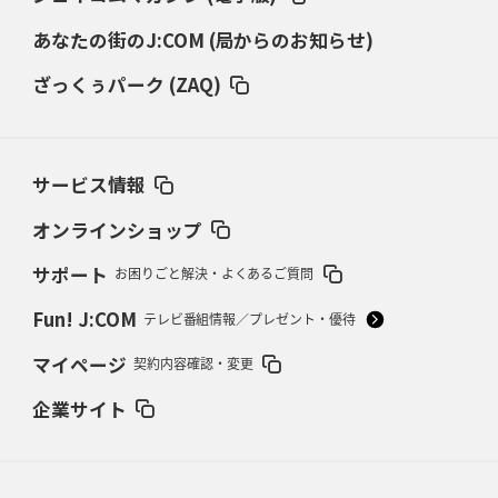
あなたの街のJ:COM (局からのお知らせ)
2026年3月5日(木)更新
仏レフリーが見た日本ラグビー
｢ディシプリンがありクリーン｣
ざっくぅパーク (ZAQ)
2026年2月26日(木)更新
ブラックラムズ、反則減で上位伺う
「ラフ」から「タフ」への意識改革
サービス情報
2026年2月19日(木)更新
37年女子W杯招致への課題と期待
「目標は聖地・秩父宮を満員に」
オンラインショップ
サポート
お困りごと解決・よくあるご質問
2026年2月12日(木)更新
ワイルドナイツ、無傷の開幕7連勝
「全然前に進まない」青い壁の底力
Fun! J:COM
テレビ番組情報／プレゼント・優待
2026年2月5日(木)更新
マイページ
契約内容確認・変更
27年豪州W杯、1次リーグは全て中5日
「フランスは中6日で日本戦」の
占い方
企業サイト
2026年1月29日(木)更新
日本協会、35年W杯招致に立候補
「ノーサイドスピリット」前面に