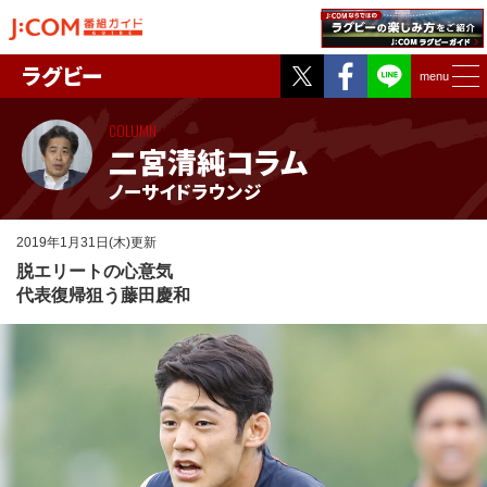
Twitter
Facebook
ラグビー
menu
COLUMN
二宮清純コラム
ノーサイドラウンジ
2019年1月31日(木)更新
脱エリートの心意気
代表復帰狙う藤田慶和