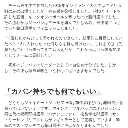
チーム最年少で参加した2015年イングランド大会ではアメリカ
戦のみの出場でしたが、存在感を発揮しました。7対8とリードを
許した直後、キックオフのボールを奪ったのは藤田選手でした。
その流れからジャパンはモールを組んで押し込み、最後尾につけ
ていた藤田選手がフィニッシュしました。
「3勝したからとって浮かれるのではなく、結果的に目標にしてい
たベスト8に入れなかった悔しさを持ち続けたい。これまでは（先
輩たちに）引っ張ってきてもらえたが、これからは引っ張る立場
としてチームに貢献したい」
将来のジャパンのリーダーとしての自覚も十分でした。しか
し、その後も順風満帆というわけにはいきませんでした。
「カバン持ちでも何でもいい」
どうやらジェイミー・ジョセフ HCは前任者ほどには藤田選手を
買ってはいないようです。ウイング、フルバックのポジションは
同世代の福岡堅樹選手（パナソニック）、松島幸太郎選手（サン
トリーサンゴリアス）らがレギュラーとして定着しています。昨
秋のテストマッチでも藤田選手に声はかかりませんでした。