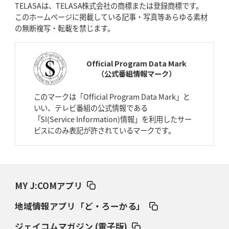
TELASAは、TELASA株式会社の商標または登録商標です。
BL東京「強化拠点」を「共有財産」に
新クラブハウスは「皆に開かれ
このホームページに掲載している記事・写真等あらゆる素材
た空間」
の無断複写・転載を禁じます。
2026年4月9日(木)更新
スティーラーズ、名門復活の足音
指揮官求める「ディフェンスの質」
Official Program Data Mark
（公式番組情報マーク）
2026年4月2日(木)更新
スピアーズ、王者撃破で再奪首
V奪還で守備の“恩師”に花道を
このマークは「Official Program Data Mark」と
いい、テレビ番組の公式情報である
2026年3月26日(木)更新
「SI(Service Information)情報」を利用したサー
AZ-COM丸和、リーグワンへ参入決定
「フィールド丸ごと計測機器」の
ビスにのみ表記が許されているマークです。
斬新性
2026年3月19日(木)更新
ワイルドナイツ、土壇場逆転の背景
稲垣啓太「特別なことはやらない」
MY J:COMアプリ
2026年3月12日(木)更新
地域情報アプリ「ど・ろーかる」
ダイナボアーズ、“逆輸入SO”三宅駿
「ニュージーランドのフレア（閃
き）」
ジェイコムマガジン (電子版)