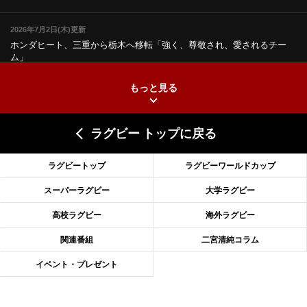
2026年7月2日(木)更新
ホンダヒート、三重から栃木へ移転
「強く、尊敬され、愛されるチー
ム」
もっと見る
2026年6月25日(木)更新
上ノ坊駿介、“満場一致”で新人王
大畑大介「10番でも見てみたい」
ラグビー トップに戻る
2026年6月18日(木)更新
滑川剛人レフリー、早過ぎる引退
「27年W杯の主審、遠のいた夢」
ラグビートップ
ラグビーワールドカップ
2026年6月11日(木)更新
スーパーラグビー
大学ラグビー
神戸、リーグワン初優勝の道のり
デイブ・レニーHCの功績と財産
高校ラグビー
海外ラグビー
2026年6月4日(木)更新
関連番組
二宮清純コラム
“泣き虫先生”こと山口良治氏死去
「信は力なり」骨太の教育方針
イベント・プレゼント
2026年5月28日(木)更新
東京SG、逆転トライで準決勝へ
明暗分けたBR東京、主将の選択