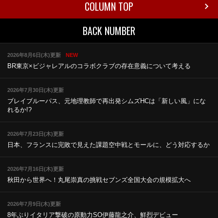
COLUMN TOP
BACK NUMBER
2026年8月6日(木)更新
NEW
BR東京×ビジャレアルのコラボ
クラブの存在意義について考える
2026年7月30日(木)更新
ブレイブルーパス、元地理教師で再出発
シムズHCは「新しい風」にな
れるか!?
2026年7月23日(木)更新
日本、フランスに完敗で見えた課題
空中戦とモールに、どう対応するか
2026年7月16日(木)更新
秋田から世界へ！丸尾崇真の挑戦
セブンズ全国大会の規模拡大へ
2026年7月9日(木)更新
8年ぶりイタリア撃破の原動力
SO伊藤龍之介、鮮烈デビュー