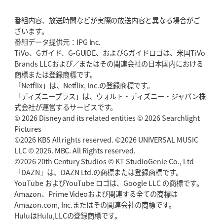
番組内容、放送時間などが実際の放送内容と異なる場合がご
2026年5月21日(木)更新
ざいます。
狭山RG、ライチェル海遥スタッフ入り
女子代表元主将が挑む新たなミ
番組データ提供元：IPG Inc.
ッション
TiVo、Gガイド、G-GUIDE、およびGガイドロゴは、米国TiVo
Brands LLCおよび／またはその関連会社の日本国内における
2026年5月14日(木)更新
商標または登録商標です。
神戸、1位通過の立役者レタリック
リーグワン初、FWの「トライ王」
「Netflix」は、Netflix, Inc.の登録商標です。
「ディズニープラス」は、ウォルト・ディズニー・ジャパン株
2026年5月7日(木)更新
式会社が運営するサービスです。
「悲運の闘将」宮地克実氏死去
熱血指導で埼玉WKの基礎築く
© 2026 Disney and its related entities © 2026 Searchlight
Pictures
©2026 KBS All rights reserved. ©2026 UNIVERSAL MUSIC
2026年4月30日(木)更新
BR東京、「ユニバーサルデー」の意義
LLC © 2026. MBC. All Rights reserved.
「特別からノーマルへ」が最終
ゴール
©2026 20th Century Studios © KT StudioGenie Co., Ltd
「DAZN」は、DAZN Ltd.の商標または登録商標です。
YouTube およびYouTube ロゴは、Google LLC の商標です。
2026年4月23日(木)更新
Amazon、Prime Videoおよび関連する全ての商標は
元代表ラピース、今季限りで引退
「クボタは10年いた自分のホーム」
Amazon.com, Inc.またはその関連会社の商標です。
HuluはHulu,LLCの登録商標です。
2026年4月16日(木)更新