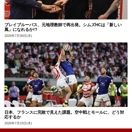
ブレイブルーパス、元地理教師で再出発。シムズHCは「新しい
風」になれるか!?
2026年7月30日(木)
日本、フランスに完敗で見えた課題。空中戦とモールに、どう対
応するか
2026年7月23日(木)