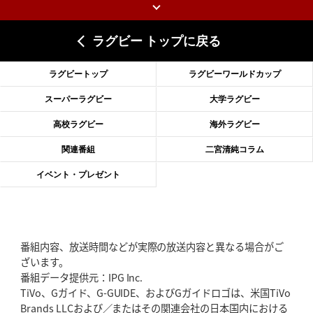
上ノ坊駿介、“満場一致”で新人王
大畑大介「10番でも見てみたい」
ラグビー トップに戻る
2026年6月18日(木)更新
滑川剛人レフリー、早過ぎる引退
「27年W杯の主審、遠のいた夢」
ラグビートップ
ラグビーワールドカップ
2026年6月11日(木)更新
スーパーラグビー
大学ラグビー
神戸、リーグワン初優勝の道のり
デイブ・レニーHCの功績と財産
高校ラグビー
海外ラグビー
2026年6月4日(木)更新
関連番組
二宮清純コラム
“泣き虫先生”こと山口良治氏死去
「信は力なり」骨太の教育方針
イベント・プレゼント
2026年5月28日(木)更新
東京SG、逆転トライで準決勝へ
明暗分けたBR東京、主将の選択
番組内容、放送時間などが実際の放送内容と異なる場合がご
2026年5月21日(木)更新
ざいます。
狭山RG、ライチェル海遥スタッフ入り
女子代表元主将が挑む新たなミ
番組データ提供元：IPG Inc.
ッション
TiVo、Gガイド、G-GUIDE、およびGガイドロゴは、米国TiVo
Brands LLCおよび／またはその関連会社の日本国内における
2026年5月14日(木)更新