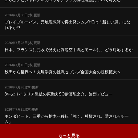
2026年7月30日(木)更新
ブレイブルーパス、元地理教師で再出発
シムズHCは「新しい風」にな
れるか!?
2026年7月23日(木)更新
日本、フランスに完敗で見えた課題
空中戦とモールに、どう対応するか
2026年7月16日(木)更新
秋田から世界へ！丸尾崇真の挑戦
セブンズ全国大会の規模拡大へ
2026年7月9日(木)更新
8年ぶりイタリア撃破の原動力
SO伊藤龍之介、鮮烈デビュー
2026年7月2日(木)更新
ホンダヒート、三重から栃木へ移転
「強く、尊敬され、愛されるチー
ム」
もっと見る
2026年6月25日(木)更新