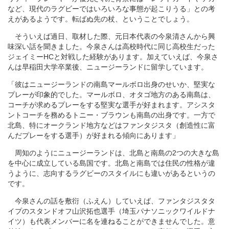
など、現代のラグビーではいろいろな事態が起こりうる」との考
えがあるようです。転ばぬ先の杖、ということでしょう。
そういえば過日、取材した際、元日本代表の今泉清さんから興
味深い話を聞きました。今泉さんは高校時代に同じ高校生だった
ジェイミーHCと対戦した経験があります。加えていえば、今泉さ
んは早稲田大学卒業後、ニュージーランドに留学しています。
「彼はニュージーランドの南島マールボロ出身のせいか、堅実な
プレーが印象的でした。マールボロ、オタゴ地方のある南島は、
コーチが求めるプレーをする堅実な選手が好まれます。アシスタ
ントコーチを務めるトニー・ブラウンも南島の出身です。一方で
北島、特にオークランド地方などはファンタジスタ（創造性に富
んだプレーをする選手）が好まれる傾向にあります」
周知のようにニュージーランドは、北島と南島の2つの大きな島
を中心に成立している島国です。北島と南島では住民の性格が違
うように、志向するラグビーのスタイルにも違いがあるというの
です。
今泉さんの話を敷衍（ふえん）していえば、ファンタジスタタ
イプのスタンドオフ山沢拓也選手（埼玉パナソニックワイルドナ
イツ）も代表メンバーに名を連ねることができませんでした。意