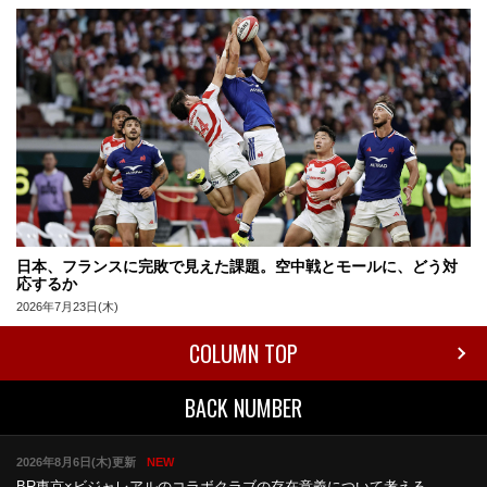
日本、フランスに完敗で見えた課題。空中戦とモールに、どう対
応するか
2026年7月23日(木)
COLUMN TOP
BACK NUMBER
2026年8月6日(木)更新
NEW
BR東京×ビジャレアルのコラボ
クラブの存在意義について考える