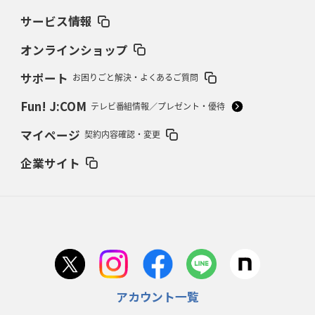
サービス情報
2026年2月19日(木)更新
37年女子W杯招致への課題と期待
「目標は聖地・秩父宮を満員に」
オンラインショップ
サポート
お困りごと解決・よくあるご質問
2026年2月12日(木)更新
ワイルドナイツ、無傷の開幕7連勝
「全然前に進まない」青い壁の底力
Fun! J:COM
テレビ番組情報／プレゼント・優待
2026年2月5日(木)更新
マイページ
契約内容確認・変更
27年豪州W杯、1次リーグは全て中5日
「フランスは中6日で日本戦」の
占い方
企業サイト
2026年1月29日(木)更新
日本協会、35年W杯招致に立候補
「ノーサイドスピリット」前面に
2026年1月22日(木)更新
首位スピアーズ、充実の攻撃力
「湧き出る」パスでトライ量産
アカウント一覧
2026年1月15日(木)更新
明大「凡事徹底」で早大破り7年ぶりV
平翔太主将「スキのないチーム