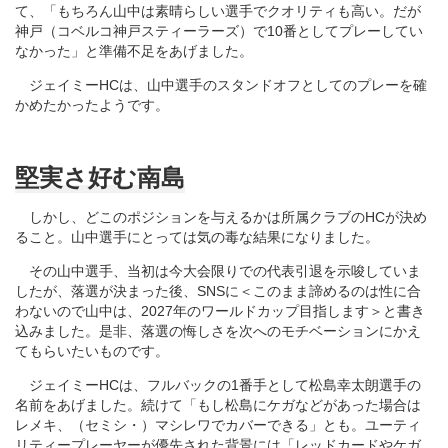
て、「もちろん山中は素晴らしい選手でクオリティも高い。だが
神戸（コベルコ神戸スティーラーズ）で10番としてプレーしてい
なかった」と準備不足をあげました。
ジェイミーHCは、山中選手のスタンドオフとしてのプレーを確
かめたかったようです。
堅実さ好む南島
しかし、どこのポジションを与えるかは所属クラブのHCが決め
ること。山中選手にとっては気の毒な結果になりました。
その山中選手、当初は今大会限りでの代表引退を示唆していま
したが、落選が決まった後、SNSに＜このまま諦めるのは性に合
わないので山中は、2027年のワールドカップ目指します＞と書き
込みました。是非、落選の悔しさを次へのモチベーションにかえ
てもらいたいものです。
ジェイミーHCは、フルバックの1番手として松島幸太朗選手の
名前をあげました。続けて「もし松島にケガなどがあった場合は
レメキ、（セミシ・）マシレワでカバーできる」とも。ユーティ
リティープレーヤーが優先された背景には「レッドカードやケガ