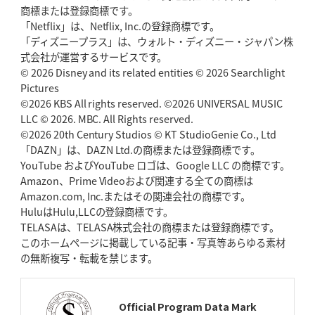
商標または登録商標です。
神戸、1位通過の立役者レタリック
リーグワン初、FWの「トライ王」
「Netflix」は、Netflix, Inc.の登録商標です。
「ディズニープラス」は、ウォルト・ディズニー・ジャパン株
2026年5月7日(木)更新
式会社が運営するサービスです。
「悲運の闘将」宮地克実氏死去
熱血指導で埼玉WKの基礎築く
© 2026 Disney and its related entities © 2026 Searchlight
Pictures
©2026 KBS All rights reserved. ©2026 UNIVERSAL MUSIC
2026年4月30日(木)更新
BR東京、「ユニバーサルデー」の意義
LLC © 2026. MBC. All Rights reserved.
「特別からノーマルへ」が最終
ゴール
©2026 20th Century Studios © KT StudioGenie Co., Ltd
「DAZN」は、DAZN Ltd.の商標または登録商標です。
YouTube およびYouTube ロゴは、Google LLC の商標です。
2026年4月23日(木)更新
Amazon、Prime Videoおよび関連する全ての商標は
元代表ラピース、今季限りで引退
「クボタは10年いた自分のホーム」
Amazon.com, Inc.またはその関連会社の商標です。
HuluはHulu,LLCの登録商標です。
2026年4月16日(木)更新
TELASAは、TELASA株式会社の商標または登録商標です。
BL東京「強化拠点」を「共有財産」に
新クラブハウスは「皆に開かれ
このホームページに掲載している記事・写真等あらゆる素材
た空間」
の無断複写・転載を禁じます。
2026年4月9日(木)更新
スティーラーズ、名門復活の足音
指揮官求める「ディフェンスの質」
Official Program Data Mark