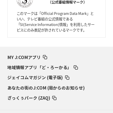
（公式番組情報マーク）
2026年4月2日(木)更新
スピアーズ、王者撃破で再奪首
V奪還で守備の“恩師”に花道を
このマークは「Official Program Data Mark」と
いい、テレビ番組の公式情報である
2026年3月26日(木)更新
「SI(Service Information)情報」を利用したサー
AZ-COM丸和、リーグワンへ参入決定
「フィールド丸ごと計測機器」の
ビスにのみ表記が許されているマークです。
斬新性
2026年3月19日(木)更新
ワイルドナイツ、土壇場逆転の背景
稲垣啓太「特別なことはやらない」
MY J:COMアプリ
2026年3月12日(木)更新
地域情報アプリ「ど・ろーかる」
ダイナボアーズ、“逆輸入SO”三宅駿
「ニュージーランドのフレア（閃
き）」
ジェイコムマガジン (電子版)
あなたの街のJ:COM (局からのお知らせ)
2026年3月5日(木)更新
仏レフリーが見た日本ラグビー
｢ディシプリンがありクリーン｣
ざっくぅパーク (ZAQ)
2026年2月26日(木)更新
ブラックラムズ、反則減で上位伺う
「ラフ」から「タフ」への意識改革