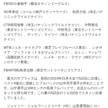
FB/SO小倉順平（横浜キヤノンイーグルス）
SO李承信（コベルコ神戸スティーラーズ）、松田力也（埼玉パナ
ソニックワイルドナイツ）
CTB長田智希（埼玉パナソニックワイルドナイツ）、中野将伍
（東京サントリーサンゴリアス）、中村亮土（東京サントリーサ
ンゴリアス）、ディラン・ライリー（埼玉パナソニックワイルド
ナイツ）
WTBジョネ・ナイカブラ（東芝ブレイブルーパス東京）、シオサ
イア・フィフィタ（トヨタヴェルブリッツ）、セミシ・マシレワ
（花園近鉄ライナーズ）、レメキ・ロマノ・ラヴァ（NECグリー
ンロケッツ東葛）
FB/WTB松島幸太朗（東京サントリーサンゴリアス）
最大のサプライズは、前回の2019年日本大会で5試合に出場し、
ベスト8進出に貢献したフルバックの山中亮平選手が外れたことで
す。山中選手は188センチの長身フルバックで、左足からのロング
キックが持ち味です。この夏の5試合のうち2試合でスタメン出場
していました。
ジェイミー・ジョセフヘッドコーチ（HC）は落選理由につい