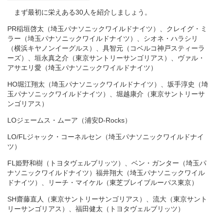
まず最初に栄えある30人を紹介しましょう。
PR稲垣啓太（埼玉パナソニックワイルドナイツ）、クレイグ・ミ
ラー（埼玉パナソニックワイルドナイツ）、シオネ・ハラシリ
（横浜キヤノンイーグルス）、具智元（コベルコ神戸スティーラ
ーズ）、垣永真之介（東京サントリーサンゴリアス）、ヴァル・
アサエリ愛（埼玉パナソニックワイルドナイツ）
HO堀江翔太（埼玉パナソニックワイルドナイツ）、坂手淳史（埼
玉パナソニックワイルドナイツ）、堀越康介（東京サントリーサ
ンゴリアス）
LOジェームス・ムーア（浦安D-Rocks）
LO/FLジャック・コーネルセン（埼玉パナソニックワイルドナイ
ツ）
FL姫野和樹（トヨタヴェルブリッツ）、ベン・ガンター（埼玉パ
ナソニックワイルドナイツ）福井翔大（埼玉パナソニックワイル
ドナイツ）、リーチ・マイケル（東芝ブレイブルーパス東京）
SH齋藤直人（東京サントリーサンゴリアス）、流大（東京サント
リーサンゴリアス）、福田健太（トヨタヴェルブリッツ）