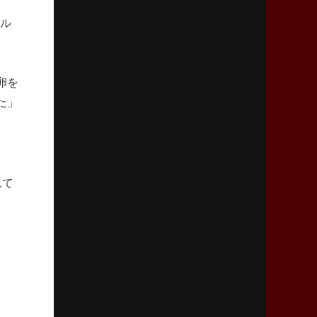
リーグワン初、FWの「トライ王」
ール
2026年5月7日(木)更新
「悲運の闘将」宮地克実氏死去
熱血指導で埼玉WKの基礎築く
卵を
た」
2026年4月30日(木)更新
BR東京、「ユニバーサルデー」の意義
「特別からノーマルへ」が最終ゴール
れて
2026年4月23日(木)更新
元代表ラピース、今季限りで引退
「クボタは10年いた自分のホーム」
2026年4月16日(木)更新
BL東京「強化拠点」を「共有財産」に
新クラブハウスは「皆に開かれた空間」