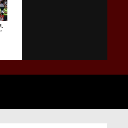
2026年2月5日(木)更新
27年豪州W杯、1次リーグは全て中5日
「フランスは中6日で日本戦」の占い方
題。
か
2026年1月29日(木)更新
日本協会、35年W杯招致に立候補
「ノーサイドスピリット」前面に
2026年1月22日(木)更新
首位スピアーズ、充実の攻撃力
「湧き出る」パスでトライ量産
2026年1月15日(木)更新
明大「凡事徹底」で早大破り7年ぶりV
平翔太主将「スキのないチームに成長」
2026年1月8日(木)更新
スピアーズ牽引するスティーブンソン