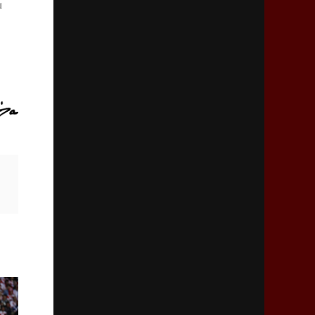
』
「ニュージーランドのフレア（閃き）」
2026年3月5日(木)更新
仏レフリーが見た日本ラグビー
｢ディシプリンがありクリーン｣
2026年2月26日(木)更新
ブラックラムズ、反則減で上位伺う
「ラフ」から「タフ」への意識改革
2026年2月19日(木)更新
37年女子W杯招致への課題と期待
「目標は聖地・秩父宮を満員に」
2026年2月12日(木)更新
ワイルドナイツ、無傷の開幕7連勝
「全然前に進まない」青い壁の底力