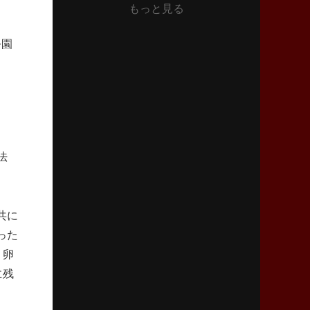
もっと見る
2026年6月11日(木)更新
」
神戸、リーグワン初優勝の道のり
デイブ・レニーHCの功績と財産
公園
2026年6月4日(木)更新
“泣き虫先生”こと山口良治氏死去
「信は力なり」骨太の教育方針
2026年5月28日(木)更新
法
東京SG、逆転トライで準決勝へ
明暗分けたBR東京、主将の選択
共に
2026年5月21日(木)更新
狭山RG、ライチェル海遥スタッフ入り
った
女子代表元主将が挑む新たなミッション
。卵
に残
2026年5月14日(木)更新
神戸、1位通過の立役者レタリック