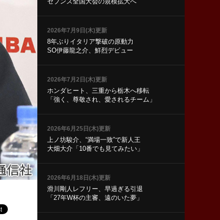
セブンズ全国大会の規模拡大へ
2026年7月9日(木)更新
8年ぶりイタリア撃破の原動力
SO伊藤龍之介、鮮烈デビュー
2026年7月2日(木)更新
ホンダヒート、三重から栃木へ移転
「強く、尊敬され、愛されるチーム」
2026年6月25日(木)更新
上ノ坊駿介、“満場一致”で新人王
大畑大介「10番でも見てみたい」
2026年6月18日(木)更新
滑川剛人レフリー、早過ぎる引退
「27年W杯の主審、遠のいた夢」