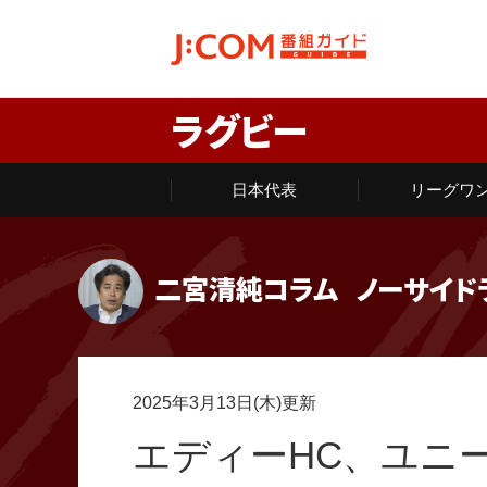
ラグビー
日本代表
リーグワ
二宮清純コラム
ノーサイド
2025年3月13日(木)更新
エディーHC、ユニ