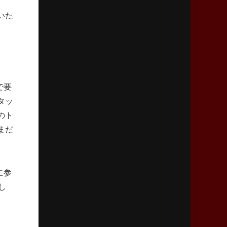
2026年4月9日(木)更新
いた
スティーラーズ、名門復活の足音
指揮官求める「ディフェンスの質」
2026年4月2日(木)更新
スピアーズ、王者撃破で再奪首
V奪還で守備の“恩師”に花道を
で要
タッ
2026年3月26日(木)更新
のト
AZ-COM丸和、リーグワンへ参入決定
まだ
「フィールド丸ごと計測機器」の斬新性
2026年3月19日(木)更新
に参
ワイルドナイツ、土壇場逆転の背景
稲垣啓太「特別なことはやらない」
し
2026年3月12日(木)更新
ダイナボアーズ、“逆輸入SO”三宅駿