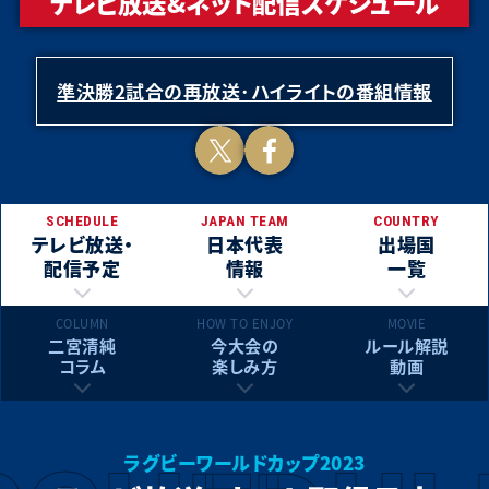
テレビ放送&ネット配信スケジュール
ウェールズ
イングランド
オーストラリア
日本
準決勝2試合の再放送･ハイライトの番組情報
フィジー
アルゼンチン
Tweet
Facebook
ジョージア
サモア
SCHEDULE
JAPAN TEAM
COUNTRY
テレビ放送・
日本代表
出場国
ポルトガル
チリ
配信予定
情報
一覧
COLUMN
HOW TO ENJOY
MOVIE
すべて表示
二宮清純
今大会の
ルール解説
コラム
楽しみ方
動画
ラグビーワールドカップ2023