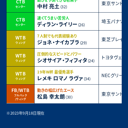
CTB
東京サントリ
中村 亮土
（32）
センター
速くてうまい苦労人
CTB
埼玉パナソニ
ディラン・ライリー
（26）
センター
7人制でも代表経験あり
WTB
東芝ブレイ
ジョネ・ナイカブラ
（29）
ウィング
圧倒的なスピードとパワー
WTB
トヨタヴェル
シオサイア・フィフィタ
（24）
ウィング
19年W杯 最優秀選手
WTB
NECグリー
レメキ ロマノ ラヴァ
（34）
ウィング
FB/WTB
動きの幅広げたエース
東京サントリ
松島 幸太朗
フルバック
（30）
/ウィング
※2023年9月18日現在