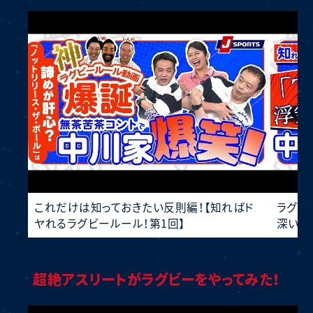
これだけは知っておきたい反則編！【知ればド
ラグビ
ヤれるラグビールール！第1回】
深い！
超絶アスリートがラグビーをやってみた！