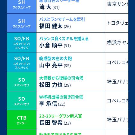
緩急自在のリーダー格
SH
東京サントリ
流 大
（31）
スクラムハーフ
パスとランでチームを牽引
SH
トヨタヴェル
福田 健太
（26）
スクラムハーフ
SO/FB
バランス良くスキルを揃える
横浜キヤノン
小倉 順平
スタンドオフ/
（31）
フルバック
SO/FB
晩成型の左の大砲
コベルコ神戸
山中 亮平
スタンドオフ/
（35）
フルバック
大怪我から復帰の司令塔
SO
埼玉パナソニ
松田 力也
（29）
スタンドオフ
W杯初出場の若き司令塔
SO
コベルコ神戸
李 承信
（22）
スタンドオフ
22-23リーグワン新人賞
CTB
埼玉パナソニ
長田 智希
（23）
センター
動きを予測できる名黒子