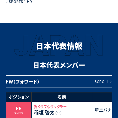
J SPORTS 1 HD
JAPAN
日本代表情報
日本代表メンバー
FW（フォワード）
SCROLL
ポジション
名前
賢くタフなタックラー
PR
埼玉パナソ
稲垣 啓太
（33）
プロップ