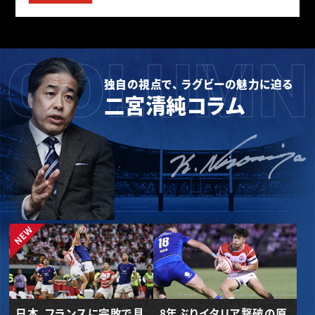
COLUMN
独自の視点で、 ラグビーの魅力に迫る
二宮清純コラム
日本、フランスに完敗で見
8年ぶりイタリア撃破の原