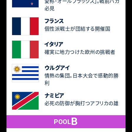
愛称「オールブラックス」。戦前ハカ
必見
フランス
個性派戦士が団結する開催国
イタリア
確実に地力つけた欧州の挑戦者
ウルグアイ
情熱の集団。日本大会で感動的勝
利
ナミビア
必死の防御が胸打つアフリカの雄
B
POOL