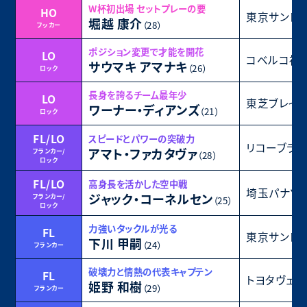
W杯初出場 セットプレーの要
HO
東京サント
堀越 康介
（28）
フッカー
ポジション変更で才能を開花
LO
コベルコ神
サウマキ アマナキ
（26）
ロック
長身を誇るチーム最年少
LO
東芝ブレイ
ワーナー・ディアンズ
（21）
ロック
FL/LO
スピードとパワーの突破力
リコーブラ
アマト・ファカタヴァ
フランカー/
（28）
ロック
FL/LO
高身長を活かした空中戦
埼玉パナソ
ジャック・コーネルセン
フランカー/
（25）
ロック
力強いタックルが光る
FL
東京サント
下川 甲嗣
（24）
フランカー
破壊力と情熱の代表キャプテン
FL
トヨタヴェル
姫野 和樹
（29）
フランカー