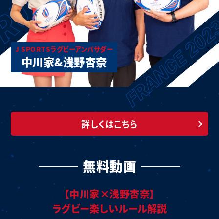
J SPORTSラグビーアンバサダー
中川家&浅野杏奈
詳しくはこちら
無料動画
【中川家×浅野杏奈】
ラグビー楽しいルール解説