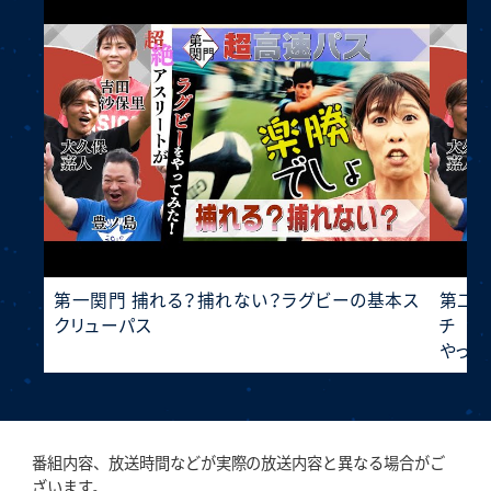
第一関門 捕れる？捕れない？ラグビーの基本ス
第二関
クリューパス
チ そ
やって
番組内容、放送時間などが実際の放送内容と異なる場合がご
ざいます。