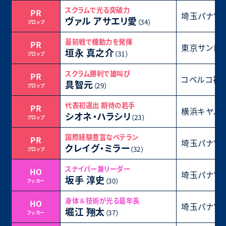
スクラムで光る突破力
PR
埼玉パナソ
ヴァル アサエリ愛
（34）
プロップ
最前戦で機動力を発揮
PR
東京サント
垣永 真之介
（31）
プロップ
スクラム勝利で雄叫び
PR
コベルコ神
具智元
（29）
プロップ
代表初選出 期待の若手
PR
横浜キヤノ
シオネ・ハラシリ
（23）
プロップ
国際経験豊富なベテラン
PR
埼玉パナソ
クレイグ・ミラー
（32）
プロップ
スナイパー兼リーダー
HO
埼玉パナソ
坂手 淳史
（30）
フッカー
身体＆技術が光る最年長
HO
埼玉パナソ
堀江 翔太
（37）
フッカー