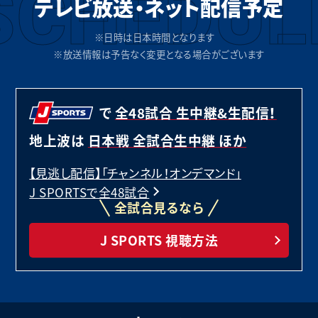
SCHEDUL
テレビ放送・ネット配信
予定
※日時は日本時間となります
※放送情報は予告なく変更となる場合がございます
で
全48試合 生中継&生配信！
地上波は
日本戦 全試合生中継 ほか
【見逃し配信】「チャンネル！オンデマンド」
J SPORTSで全48試合
全試合見るなら
J SPORTS 視聴方法