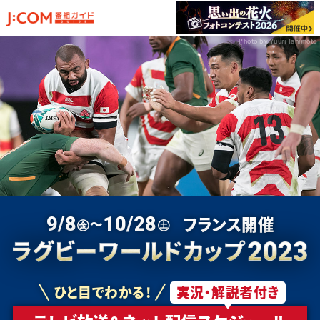
Photo by Yuuri Tanimoto
A
B
POOL
POOL
テレビ放送・配信予定
ニュージーランド
南アフリカ
日本代表情報
フランス
アイルランド
出場国一覧
イタリア
スコットランド
フランス開催
9/8
10/28
㊎～
㊏
ウルグアイ
トンガ
Tweet
Facebook
ナミビア
ルーマニア
C
D
POOL
POOL
ひと目でわかる!
実況・解説者付き