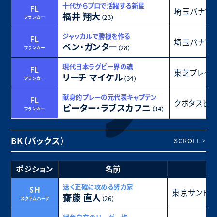
十代からプロで活躍する新星
FL
埼玉パナソ
福井 翔大
（23）
フランカー
ジャッカルで勝機を作る
FL
埼玉パナソ
ベン・ガンター
（28）
フランカー
現代日本ラグビー界の魂
FL
東芝ブレイ
リーチ マイケル
（34）
フランカー
献身的プレーの元代表キャプテン
FL
クボタスピ
ピーター・ラブスカフニ
（34）
フランカー
BK（バックス）
SCROLL
ポジション
名前
所
速く正確に攻める努力家
SH
東京サントリ
齋藤 直人
（26）
スクラムハーフ