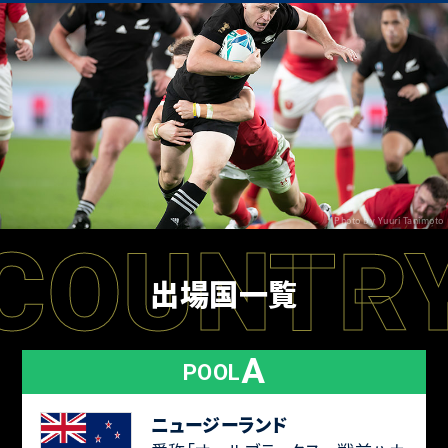
Photo by Yuuri Tanimoto
COUNTR
出場国一覧
A
POOL
ニュージーランド