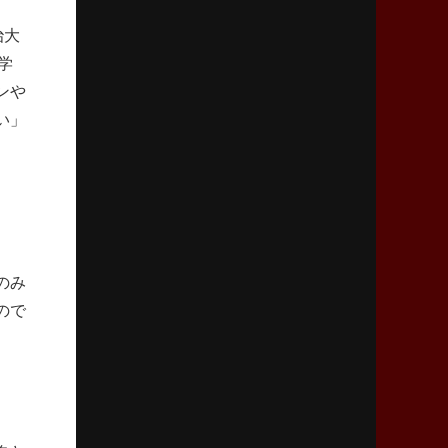
2026年4月9日(木)更新
治大
スティーラーズ、名門復活の足音
指揮官求める「ディフェンスの質」
学
ンや
い」
2026年4月2日(木)更新
スピアーズ、王者撃破で再奪首
V奪還で守備の“恩師”に花道を
2026年3月26日(木)更新
AZ-COM丸和、リーグワンへ参入決定
「フィールド丸ごと計測機器」の斬新性
のみ
ので
2026年3月19日(木)更新
ワイルドナイツ、土壇場逆転の背景
稲垣啓太「特別なことはやらない」
2026年3月12日(木)更新
ダイナボアーズ、“逆輸入SO”三宅駿