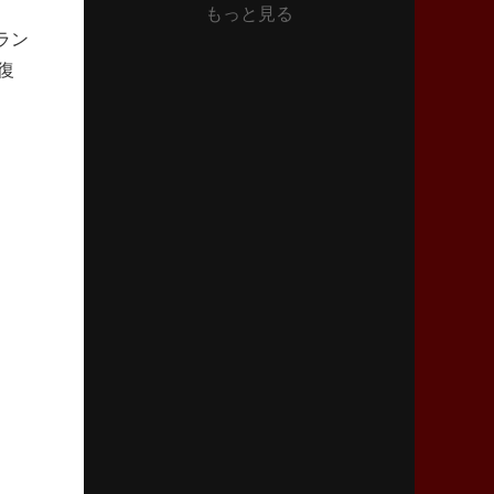
もっと見る
2026年6月11日(木)更新
ラン
神戸、リーグワン初優勝の道のり
デイブ・レニーHCの功績と財産
復
2026年6月4日(木)更新
“泣き虫先生”こと山口良治氏死去
「信は力なり」骨太の教育方針
2026年5月28日(木)更新
東京SG、逆転トライで準決勝へ
明暗分けたBR東京、主将の選択
2026年5月21日(木)更新
狭山RG、ライチェル海遥スタッフ入り
女子代表元主将が挑む新たなミッション
2026年5月14日(木)更新
神戸、1位通過の立役者レタリック