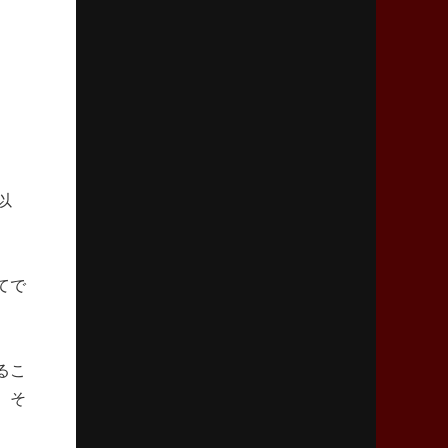
リーグワン初、FWの「トライ王」
2026年5月7日(木)更新
「悲運の闘将」宮地克実氏死去
熱血指導で埼玉WKの基礎築く
2026年4月30日(木)更新
BR東京、「ユニバーサルデー」の意義
以
「特別からノーマルへ」が最終ゴール
2026年4月23日(木)更新
てで
元代表ラピース、今季限りで引退
「クボタは10年いた自分のホーム」
2026年4月16日(木)更新
るこ
BL東京「強化拠点」を「共有財産」に
、そ
新クラブハウスは「皆に開かれた空間」