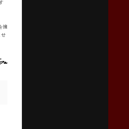
す
2026年2月5日(木)更新
27年豪州W杯、1次リーグは全て中5日
「フランスは中6日で日本戦」の占い方
を擁
ませ
2026年1月29日(木)更新
日本協会、35年W杯招致に立候補
「ノーサイドスピリット」前面に
2026年1月22日(木)更新
首位スピアーズ、充実の攻撃力
「湧き出る」パスでトライ量産
2026年1月15日(木)更新
明大「凡事徹底」で早大破り7年ぶりV
平翔太主将「スキのないチームに成長」
2026年1月8日(木)更新
スピアーズ牽引するスティーブンソン