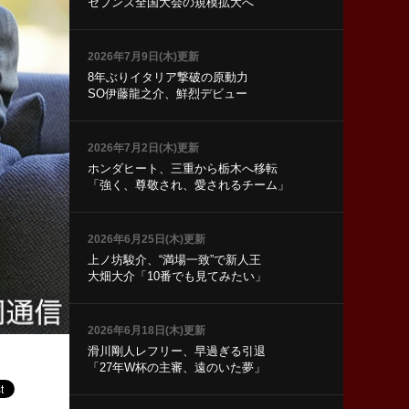
セブンズ全国大会の規模拡大へ
2026年7月9日(木)更新
8年ぶりイタリア撃破の原動力
SO伊藤龍之介、鮮烈デビュー
2026年7月2日(木)更新
ホンダヒート、三重から栃木へ移転
「強く、尊敬され、愛されるチーム」
2026年6月25日(木)更新
上ノ坊駿介、“満場一致”で新人王
大畑大介「10番でも見てみたい」
2026年6月18日(木)更新
滑川剛人レフリー、早過ぎる引退
「27年W杯の主審、遠のいた夢」