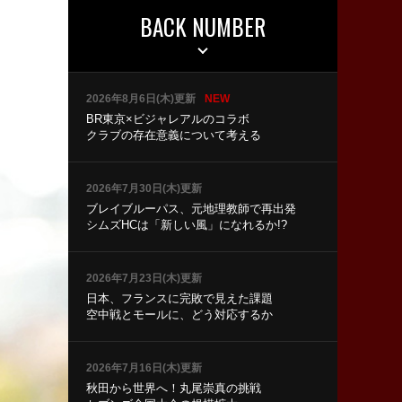
BACK NUMBER
2026年8月6日(木)更新
NEW
BR東京×ビジャレアルのコラボ
クラブの存在意義について考える
2026年7月30日(木)更新
ブレイブルーパス、元地理教師で再出発
シムズHCは「新しい風」になれるか!?
2026年7月23日(木)更新
日本、フランスに完敗で見えた課題
空中戦とモールに、どう対応するか
2026年7月16日(木)更新
秋田から世界へ！丸尾崇真の挑戦