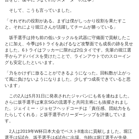
そして、こうも言っていました。
「それぞれの役割がある。まずは僕がしっかり役割を果たすこ
と。それにより堀江さんが活躍してチームが勝っている」
坂手選手は持ち前の低いタックルを武器に守備面で貢献したこ
とに加え、今季は6トライをあげるなど攻撃面でも成長の跡を見せ
ました。6トライはフッカーに限れば2位タイです。先輩の堀江選
手からアドバイスを受けたことで、ラインアウトでのスローイン
グも安定したといいます。
「力をかけずに放ることができるようになった。回転数が上がっ
て風に負けないようになりました。少しずつ成長できていると思
います」
この2人は5月31日に発表されたジャパンにも名を連ねました。
さらに坂手選手は東京SGの流選手と共同主将にも抜擢されまし
た。ジェイミー・ジョセフヘッドコーチは「責任感、団結力をも
たらしてくれる」と坂手選手のリーダーシップを評価していま
す。
2人は2019年W杯日本大会でベスト8進出に貢献しました。堀江
選手は5試合、坂手選手は4試合に出場。当時は堀江選手が先発、