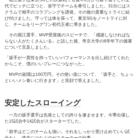
代でピッチに立つと、攻守でチームを牽引しました。31分にはス
クラムで相手のコラプシングを誘発。その後の貴重なトライに結
び付けました。守っては体を張って、東京SGをノートライに封
じ、チームをリーグワン初代王者に導きました。
その堀江選手、MVP受賞後のスピーチで、「感謝しなければな
らない人がたくさんいる」と話した後、帝京大学の8学年下の後輩
について言及しました。
「坂手が一貫性を持っていいパフォーマンスを出し続けてくれた
からこそ、僕のいいプレーにつながった」
MVPの副賞は100万円。その使い道について、「坂手と、ちょっ
といいメシ食いに行きます」と笑顔で答えました。
安定したスローイング
一方の坂手選手は先発としての誇りを滲ませます。今季出場し
た15試合中14試合がスターターでした。
「前半はどこのチームも強い。それをしっかり受け止めていい試
合をし、後半につなぐのがスターターの仕事」