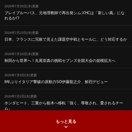
2026年7月30日(木)更新
ブレイブルーパス、元地理教師で再出発
シムズHCは「新しい風」にな
れるか!?
2026年7月23日(木)更新
日本、フランスに完敗で見えた課題
空中戦とモールに、どう対応するか
2026年7月16日(木)更新
秋田から世界へ！丸尾崇真の挑戦
セブンズ全国大会の規模拡大へ
2026年7月9日(木)更新
8年ぶりイタリア撃破の原動力
SO伊藤龍之介、鮮烈デビュー
2026年7月2日(木)更新
ホンダヒート、三重から栃木へ移転
「強く、尊敬され、愛されるチー
ム」
もっと見る
2026年6月25日(木)更新
上ノ坊駿介、“満場一致”で新人王
大畑大介「10番でも見てみたい」