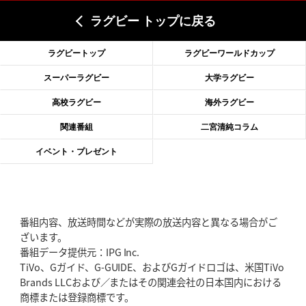
ラグビー トップに戻る
2026年6月18日(木)更新
滑川剛人レフリー、早過ぎる引退
「27年W杯の主審、遠のいた夢」
ラグビートップ
ラグビーワールドカップ
2026年6月11日(木)更新
スーパーラグビー
大学ラグビー
神戸、リーグワン初優勝の道のり
デイブ・レニーHCの功績と財産
高校ラグビー
海外ラグビー
2026年6月4日(木)更新
関連番組
二宮清純コラム
“泣き虫先生”こと山口良治氏死去
「信は力なり」骨太の教育方針
イベント・プレゼント
2026年5月28日(木)更新
東京SG、逆転トライで準決勝へ
明暗分けたBR東京、主将の選択
番組内容、放送時間などが実際の放送内容と異なる場合がご
2026年5月21日(木)更新
ざいます。
狭山RG、ライチェル海遥スタッフ入り
女子代表元主将が挑む新たなミ
番組データ提供元：IPG Inc.
ッション
TiVo、Gガイド、G-GUIDE、およびGガイドロゴは、米国TiVo
Brands LLCおよび／またはその関連会社の日本国内における
2026年5月14日(木)更新
商標または登録商標です。
神戸、1位通過の立役者レタリック
リーグワン初、FWの「トライ王」