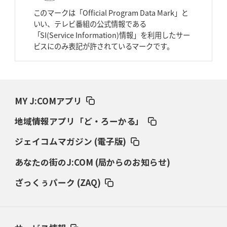
スピアーズ、王者撃破で再奪首
V奪還で守備の“恩師”に花道を
このマークは「Official Program Data Mark」と
いい、テレビ番組の公式情報である
2026年3月26日(木)更新
「SI(Service Information)情報」を利用したサー
AZ-COM丸和、リーグワンへ参入決定
「フィールド丸ごと計測機器」の
ビスにのみ表記が許されているマークです。
斬新性
2026年3月19日(木)更新
ワイルドナイツ、土壇場逆転の背景
稲垣啓太「特別なことはやらない」
MY J:COMアプリ
2026年3月12日(木)更新
地域情報アプリ「ど・ろーかる」
ダイナボアーズ、“逆輸入SO”三宅駿
「ニュージーランドのフレア（閃
き）」
ジェイコムマガジン (電子版)
あなたの街のJ:COM (局からのお知らせ)
2026年3月5日(木)更新
仏レフリーが見た日本ラグビー
｢ディシプリンがありクリーン｣
ざっくぅパーク (ZAQ)
2026年2月26日(木)更新
ブラックラムズ、反則減で上位伺う
「ラフ」から「タフ」への意識改革