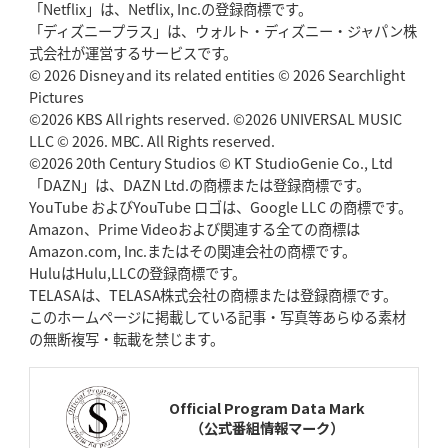
「Netflix」は、Netflix, Inc.の登録商標です。
「ディズニープラス」は、ウォルト・ディズニー・ジャパン株
2026年5月7日(木)更新
式会社が運営するサービスです。
「悲運の闘将」宮地克実氏死去
熱血指導で埼玉WKの基礎築く
© 2026 Disney and its related entities © 2026 Searchlight
Pictures
©2026 KBS All rights reserved. ©2026 UNIVERSAL MUSIC
2026年4月30日(木)更新
BR東京、「ユニバーサルデー」の意義
LLC © 2026. MBC. All Rights reserved.
「特別からノーマルへ」が最終
ゴール
©2026 20th Century Studios © KT StudioGenie Co., Ltd
「DAZN」は、DAZN Ltd.の商標または登録商標です。
YouTube およびYouTube ロゴは、Google LLC の商標です。
2026年4月23日(木)更新
Amazon、Prime Videoおよび関連する全ての商標は
元代表ラピース、今季限りで引退
「クボタは10年いた自分のホーム」
Amazon.com, Inc.またはその関連会社の商標です。
HuluはHulu,LLCの登録商標です。
2026年4月16日(木)更新
TELASAは、TELASA株式会社の商標または登録商標です。
BL東京「強化拠点」を「共有財産」に
新クラブハウスは「皆に開かれ
このホームページに掲載している記事・写真等あらゆる素材
た空間」
の無断複写・転載を禁じます。
2026年4月9日(木)更新
スティーラーズ、名門復活の足音
指揮官求める「ディフェンスの質」
Official Program Data Mark
（公式番組情報マーク）
2026年4月2日(木)更新