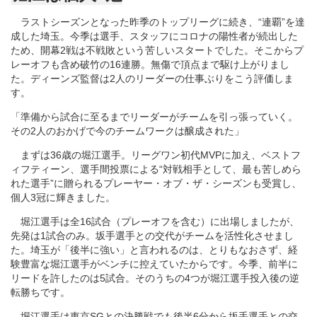
ラストシーズンとなった昨季のトップリーグに続き、“連覇”を達
成した埼玉。今季は選手、スタッフにコロナの陽性者が続出した
ため、開幕2戦は不戦敗という苦しいスタートでした。そこからプ
レーオフも含め破竹の16連勝。無傷で頂点まで駆け上がりまし
た。ディーンズ監督は2人のリーダーの仕事ぶりをこう評価しま
す。
「準備から試合に至るまでリーダーがチームを引っ張っていく。
その2人のおかげで今のチームワークは醸成された」
まずは36歳の堀江選手。リーグワン初代MVPに加え、ベストフ
ィフティーン、選手間投票による“対戦相手として、最も苦しめら
れた選手”に贈られるプレーヤー・オブ・ザ・シーズンも受賞し、
個人3冠に輝きました。
堀江選手は全16試合（プレーオフを含む）に出場しましたが、
先発は1試合のみ。坂手選手との交代がチームを活性化させまし
た。埼玉が「後半に強い」と言われるのは、とりもなおさず、経
験豊富な堀江選手がベンチに控えていたからです。今季、前半に
リードを許したのは5試合。そのうちの4つが堀江選手投入後の逆
転勝ちです。
堀江選手は東京SGとの決勝戦でも後半6分から坂手選手との交