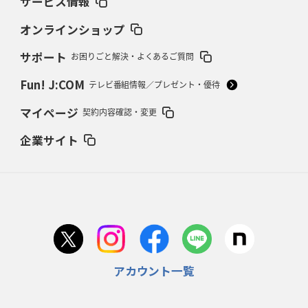
サービス情報
2026年2月19日(木)更新
37年女子W杯招致への課題と期待
「目標は聖地・秩父宮を満員に」
オンラインショップ
サポート
お困りごと解決・よくあるご質問
2026年2月12日(木)更新
ワイルドナイツ、無傷の開幕7連勝
「全然前に進まない」青い壁の底力
Fun! J:COM
テレビ番組情報／プレゼント・優待
2026年2月5日(木)更新
マイページ
契約内容確認・変更
27年豪州W杯、1次リーグは全て中5日
「フランスは中6日で日本戦」の
占い方
企業サイト
2026年1月29日(木)更新
日本協会、35年W杯招致に立候補
「ノーサイドスピリット」前面に
2026年1月22日(木)更新
首位スピアーズ、充実の攻撃力
「湧き出る」パスでトライ量産
アカウント一覧
2026年1月15日(木)更新
明大「凡事徹底」で早大破り7年ぶりV
平翔太主将「スキのないチーム
に成長」