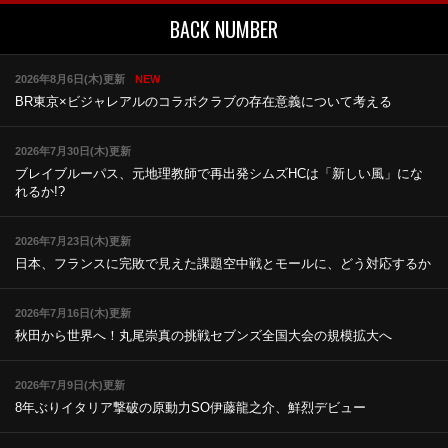
BACK NUMBER
2026年8月6日(木)更新
NEW
BR東京×ビジャレアルのコラボ
クラブの存在意義について考える
2026年7月30日(木)更新
ブレイブルーパス、元地理教師で再出発
シムズHCは「新しい風」にな
れるか!?
2026年7月23日(木)更新
日本、フランスに完敗で見えた課題
空中戦とモールに、どう対応するか
2026年7月16日(木)更新
秋田から世界へ！丸尾崇真の挑戦
セブンズ全国大会の規模拡大へ
2026年7月9日(木)更新
8年ぶりイタリア撃破の原動力
SO伊藤龍之介、鮮烈デビュー