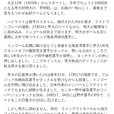
大正12年（1923年）からスタートし、今年でちょうど100回目
となる早大対明大の「早明戦」は、伝統の一戦らしく、最後まで
息をもつかせぬ好ゲームとなりました。
ハイライトは後半ロスタイム。掲示された4分が過ぎ、ラストワ
ンプレーの場面。27対24と早大のリードながら、明大が敵陣深く
に攻め込み、インゴール目前まで迫ります。明大がボールを左に
展開し大外で待つウイング海老澤琥珀選手に。
インゴール左隅に駆け込もうと加速する海老澤選手に早大1年生
スタンドオフの服部亮太選手がタックル。勢いを止めたところで
同じ1年生のウイング田中健想選手が加勢し、タッチラインの外に
押し出しました。ここでホイッスル。早大執念のディフェンスが
粘る明大を振り切りました。
早大の応援席が沸いたのは後半21分、17対17の場面です。フル
バック矢崎由高選手がタックルを受けながらも前進し、インゴー
ル左中間に飛び込みました。日本代表のメンバーとしてテストマ
ッチでもまれた経験が生きました。センター野中健吾選手がコン
バージョンキックを決め、24対17。34分には野中選手のPGで、リ
ードをこの日最大の10点に広げました。
しかし明大に諦めません。38分、ラインアウトモールから強力
フォワードを中心にインゴールに迫ると、最後は途中出場のナン