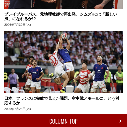
ブレイブルーパス、元地理教師で再出発。シムズHCは「新しい
風」になれるか!?
2026年7月30日(木)
日本、フランスに完敗で見えた課題。空中戦とモールに、どう対
応するか
2026年7月23日(木)
COLUMN TOP