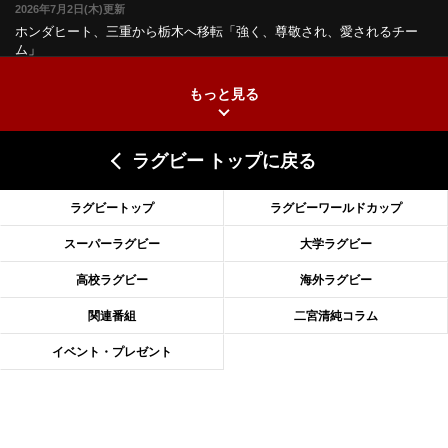
2026年7月2日(木)更新
ホンダヒート、三重から栃木へ移転
「強く、尊敬され、愛されるチー
ム」
もっと見る
2026年6月25日(木)更新
上ノ坊駿介、“満場一致”で新人王
大畑大介「10番でも見てみたい」
ラグビー トップに戻る
2026年6月18日(木)更新
滑川剛人レフリー、早過ぎる引退
「27年W杯の主審、遠のいた夢」
ラグビートップ
ラグビーワールドカップ
2026年6月11日(木)更新
スーパーラグビー
大学ラグビー
神戸、リーグワン初優勝の道のり
デイブ・レニーHCの功績と財産
高校ラグビー
海外ラグビー
2026年6月4日(木)更新
関連番組
二宮清純コラム
“泣き虫先生”こと山口良治氏死去
「信は力なり」骨太の教育方針
イベント・プレゼント
2026年5月28日(木)更新
東京SG、逆転トライで準決勝へ
明暗分けたBR東京、主将の選択