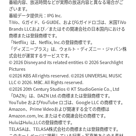
番組内容、放送時間などが実際の放送内容と異なる場合がご
2026年5月21日(木)更新
ざいます。
狭山RG、ライチェル海遥スタッフ入り
女子代表元主将が挑む新たなミ
番組データ提供元：IPG Inc.
ッション
TiVo、Gガイド、G-GUIDE、およびGガイドロゴは、米国TiVo
Brands LLCおよび／またはその関連会社の日本国内における
2026年5月14日(木)更新
商標または登録商標です。
神戸、1位通過の立役者レタリック
リーグワン初、FWの「トライ王」
「Netflix」は、Netflix, Inc.の登録商標です。
「ディズニープラス」は、ウォルト・ディズニー・ジャパン株
2026年5月7日(木)更新
式会社が運営するサービスです。
「悲運の闘将」宮地克実氏死去
熱血指導で埼玉WKの基礎築く
© 2026 Disney and its related entities © 2026 Searchlight
Pictures
©2026 KBS All rights reserved. ©2026 UNIVERSAL MUSIC
2026年4月30日(木)更新
BR東京、「ユニバーサルデー」の意義
LLC © 2026. MBC. All Rights reserved.
「特別からノーマルへ」が最終
ゴール
©2026 20th Century Studios © KT StudioGenie Co., Ltd
「DAZN」は、DAZN Ltd.の商標または登録商標です。
YouTube およびYouTube ロゴは、Google LLC の商標です。
2026年4月23日(木)更新
Amazon、Prime Videoおよび関連する全ての商標は
元代表ラピース、今季限りで引退
「クボタは10年いた自分のホーム」
Amazon.com, Inc.またはその関連会社の商標です。
HuluはHulu,LLCの登録商標です。
2026年4月16日(木)更新
TELASAは、TELASA株式会社の商標または登録商標です。
BL東京「強化拠点」を「共有財産」に
新クラブハウスは「皆に開かれ
このホームページに掲載している記事・写真等あらゆる素材
た空間」