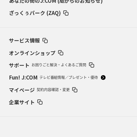
あなたの街のJ:COM (局からのお知らせ)
仏レフリーが見た日本ラグビー
｢ディシプリンがありクリーン｣
ざっくぅパーク (ZAQ)
2026年2月26日(木)更新
ブラックラムズ、反則減で上位伺う
「ラフ」から「タフ」への意識改革
サービス情報
2026年2月19日(木)更新
37年女子W杯招致への課題と期待
「目標は聖地・秩父宮を満員に」
オンラインショップ
サポート
お困りごと解決・よくあるご質問
2026年2月12日(木)更新
ワイルドナイツ、無傷の開幕7連勝
「全然前に進まない」青い壁の底力
Fun! J:COM
テレビ番組情報／プレゼント・優待
2026年2月5日(木)更新
マイページ
契約内容確認・変更
27年豪州W杯、1次リーグは全て中5日
「フランスは中6日で日本戦」の
占い方
企業サイト
2026年1月29日(木)更新
日本協会、35年W杯招致に立候補
「ノーサイドスピリット」前面に
2026年1月22日(木)更新