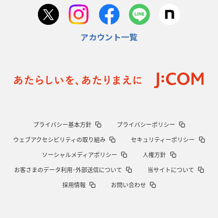
首位スピアーズ、充実の攻撃力
「湧き出る」パスでトライ量産
アカウント一覧
2026年1月15日(木)更新
明大「凡事徹底」で早大破り7年ぶりV
平翔太主将「スキのないチーム
に成長」
2026年1月8日(木)更新
スピアーズ牽引するスティーブンソン
ルディケ「15番はゲームドライバ
ー」
2025年12月25日(木)更新
プライバシー基本方針
プライバシーポリシー
相模原DB、「最後5分」をしのぎ切る
“神奈川ダービー”制して今季初白
ウェブアクセシビリティの取り組み
セキュリティーポリシー
星
ソーシャルメディアポリシー
人権方針
2025年12月18日(木)更新
お客さまのデータ利用･外部送信について
当サイトについて
46対0。ワイルドナイツ、衝撃の圧勝
伝統のディフェンスに“怖さ”を加
採用情報
お問い合わせ
味
2025年12月11日(木)更新