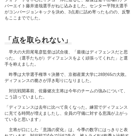
バーエイト藤井達哉選手がねじ込みました。センター平翔太選手
がコンバージョンキックを決め、3点差に詰め寄ったものの、反撃
もここまででした。
「点を取られない」
早大の大田尾竜彦監督は試合後、「最後はディフェンスだと思
った。（選手たちが）ディフェンスをよく頑張ってくれた」と選
手を称えました。
昨季は大学選手権準々決勝で、京都産業大学に28対65の大敗。
ディフェンスの脆さが浮き彫りになりました。
対抗戦開幕前、佐藤健次主将は今年のチームの強みについて、
こう語っていました。
「ディフェンスは去年に比べて良くなった。練習でディフェンス
に充てる時間が増えましたし、全員の守備に対する意識が上がっ
ていると思います」
主将が口にした「意識の変化」は、今季の数字にはっきりと表
れています。対抗戦7試合で計57失点、被トライ8は昨季と比較す