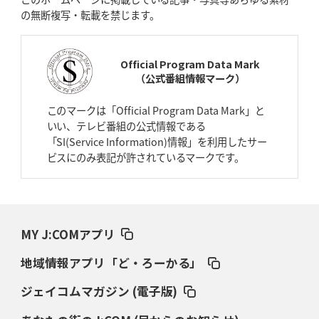
の無断複写・転載を禁じます。
2026年4月9日(木)更新
スティーラーズ、名門復活の足音
指揮官求める「ディフェンスの質」
Official Program Data Mark
（公式番組情報マーク）
2026年4月2日(木)更新
スピアーズ、王者撃破で再奪首
V奪還で守備の“恩師”に花道を
このマークは「Official Program Data Mark」と
いい、テレビ番組の公式情報である
2026年3月26日(木)更新
「SI(Service Information)情報」を利用したサー
AZ-COM丸和、リーグワンへ参入決定
「フィールド丸ごと計測機器」の
ビスにのみ表記が許されているマークです。
斬新性
2026年3月19日(木)更新
ワイルドナイツ、土壇場逆転の背景
稲垣啓太「特別なことはやらない」
MY J:COMアプリ
2026年3月12日(木)更新
地域情報アプリ「ど・ろーかる」
ダイナボアーズ、“逆輸入SO”三宅駿
「ニュージーランドのフレア（閃
き）」
ジェイコムマガジン (電子版)
2026年3月5日(木)更新