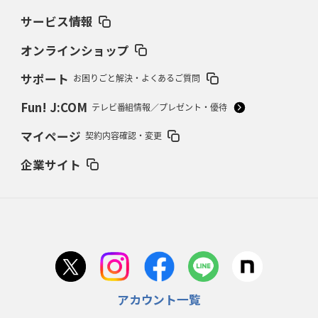
サービス情報
2026年2月19日(木)更新
37年女子W杯招致への課題と期待
「目標は聖地・秩父宮を満員に」
オンラインショップ
サポート
お困りごと解決・よくあるご質問
2026年2月12日(木)更新
ワイルドナイツ、無傷の開幕7連勝
「全然前に進まない」青い壁の底力
Fun! J:COM
テレビ番組情報／プレゼント・優待
2026年2月5日(木)更新
マイページ
契約内容確認・変更
27年豪州W杯、1次リーグは全て中5日
「フランスは中6日で日本戦」の
占い方
企業サイト
2026年1月29日(木)更新
日本協会、35年W杯招致に立候補
「ノーサイドスピリット」前面に
2026年1月22日(木)更新
首位スピアーズ、充実の攻撃力
「湧き出る」パスでトライ量産
アカウント一覧
2026年1月15日(木)更新
明大「凡事徹底」で早大破り7年ぶりV
平翔太主将「スキのないチーム