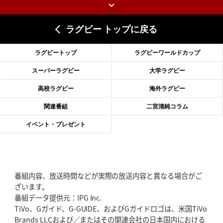
上ノ坊駿介、“満場一致”で新人王
大畑大介「10番でも見てみたい」
ラグビー トップに戻る
2026年6月18日(木)更新
滑川剛人レフリー、早過ぎる引退
「27年W杯の主審、遠のいた夢」
ラグビートップ
ラグビーワールドカップ
2026年6月11日(木)更新
スーパーラグビー
大学ラグビー
神戸、リーグワン初優勝の道のり
デイブ・レニーHCの功績と財産
高校ラグビー
海外ラグビー
2026年6月4日(木)更新
関連番組
二宮清純コラム
“泣き虫先生”こと山口良治氏死去
「信は力なり」骨太の教育方針
イベント・プレゼント
2026年5月28日(木)更新
東京SG、逆転トライで準決勝へ
明暗分けたBR東京、主将の選択
番組内容、放送時間などが実際の放送内容と異なる場合がご
2026年5月21日(木)更新
ざいます。
狭山RG、ライチェル海遥スタッフ入り
女子代表元主将が挑む新たなミ
番組データ提供元：IPG Inc.
ッション
TiVo、Gガイド、G-GUIDE、およびGガイドロゴは、米国TiVo
Brands LLCおよび／またはその関連会社の日本国内における
2026年5月14日(木)更新