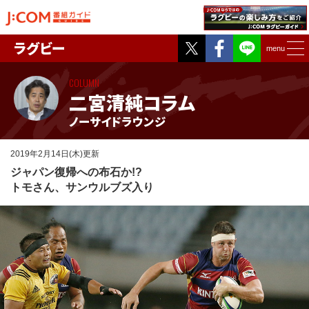
Twitter
Facebook
ラグビー
menu
COLUMN
二宮清純コラム
ノーサイドラウンジ
2019年2月14日(木)更新
ジャパン復帰への布石か!?
トモさん、サンウルブズ入り