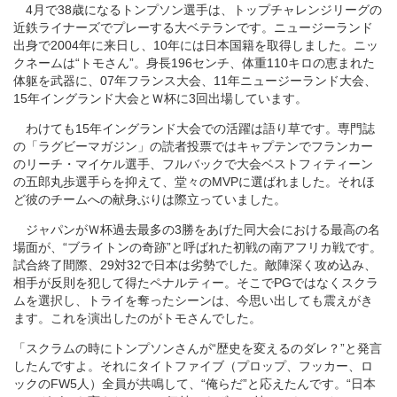
4月で38歳になるトンプソン選手は、トップチャレンジリーグの
近鉄ライナーズでプレーする大ベテランです。ニュージーランド
出身で2004年に来日し、10年には日本国籍を取得しました。ニッ
クネームは“トモさん”。身長196センチ、体重110キロの恵まれた
体躯を武器に、07年フランス大会、11年ニュージーランド大会、
15年イングランド大会とＷ杯に3回出場しています。
わけても15年イングランド大会での活躍は語り草です。専門誌
の「ラグビーマガジン」の読者投票ではキャプテンでフランカー
のリーチ・マイケル選手、フルバックで大会ベストフィティーン
の五郎丸歩選手らを抑えて、堂々のMVPに選ばれました。それほ
ど彼のチームへの献身ぶりは際立っていました。
ジャパンがＷ杯過去最多の3勝をあげた同大会における最高の名
場面が、“ブライトンの奇跡”と呼ばれた初戦の南アフリカ戦です。
試合終了間際、29対32で日本は劣勢でした。敵陣深く攻め込み、
相手が反則を犯して得たペナルティー。そこでPGではなくスクラ
ムを選択し、トライを奪ったシーンは、今思い出しても震えがき
ます。これを演出したのがトモさんでした。
「スクラムの時にトンプソンさんが“歴史を変えるのダレ？”と発言
したんですよ。それにタイトファイブ（プロップ、フッカー、ロ
ックのFW5人）全員が共鳴して、“俺らだ”と応えたんです。“日本