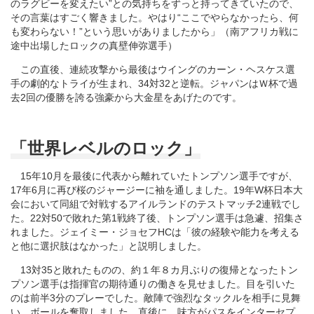
のラグビーを変えたい”との気持ちをずっと持ってきていたので、
その言葉はすごく響きました。やはり“ここでやらなかったら、何
も変わらない！”という思いがありましたから」（南アフリカ戦に
途中出場したロックの真壁伸弥選手）
この直後、連続攻撃から最後はウイングのカーン・ヘスケス選
手の劇的なトライが生まれ、34対32と逆転。ジャパンはＷ杯で過
去2回の優勝を誇る強豪から大金星をあげたのです。
「世界レベルのロック」
15年10月を最後に代表から離れていたトンプソン選手ですが、
17年6月に再び桜のジャージーに袖を通しました。19年W杯日本大
会において同組で対戦するアイルランドのテストマッチ2連戦でし
た。22対50で敗れた第1戦終了後、トンプソン選手は急遽、招集さ
れました。ジェイミー・ジョセフHCは「彼の経験や能力を考える
と他に選択肢はなかった」と説明しました。
13対35と敗れたものの、約１年８カ月ぶりの復帰となったトン
プソン選手は指揮官の期待通りの働きを見せました。目を引いた
のは前半3分のプレーでした。敵陣で強烈なタックルを相手に見舞
い、ボールを奪取しました。直後に、味方がパスをインターセプ