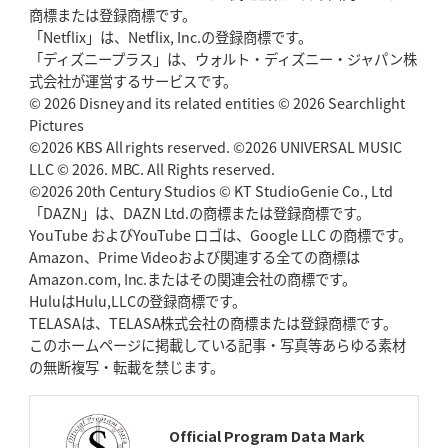
商標または登録商標です。
神戸、1位通過の立役者レタリック
リーグワン初、FWの「トライ王」
「Netflix」は、Netflix, Inc.の登録商標です。
「ディズニープラス」は、ウォルト・ディズニー・ジャパン株
2026年5月7日(木)更新
式会社が運営するサービスです。
「悲運の闘将」宮地克実氏死去
熱血指導で埼玉WKの基礎築く
© 2026 Disney and its related entities © 2026 Searchlight
Pictures
©2026 KBS All rights reserved. ©2026 UNIVERSAL MUSIC
2026年4月30日(木)更新
BR東京、「ユニバーサルデー」の意義
LLC © 2026. MBC. All Rights reserved.
「特別からノーマルへ」が最終
ゴール
©2026 20th Century Studios © KT StudioGenie Co., Ltd
「DAZN」は、DAZN Ltd.の商標または登録商標です。
YouTube およびYouTube ロゴは、Google LLC の商標です。
2026年4月23日(木)更新
Amazon、Prime Videoおよび関連する全ての商標は
元代表ラピース、今季限りで引退
「クボタは10年いた自分のホーム」
Amazon.com, Inc.またはその関連会社の商標です。
HuluはHulu,LLCの登録商標です。
2026年4月16日(木)更新
TELASAは、TELASA株式会社の商標または登録商標です。
BL東京「強化拠点」を「共有財産」に
新クラブハウスは「皆に開かれ
このホームページに掲載している記事・写真等あらゆる素材
た空間」
の無断複写・転載を禁じます。
2026年4月9日(木)更新
スティーラーズ、名門復活の足音
指揮官求める「ディフェンスの質」
Official Program Data Mark