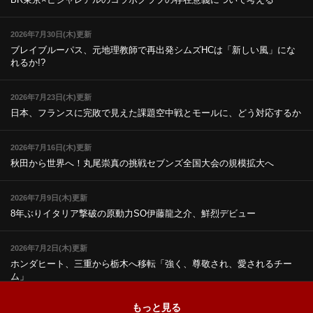
2026年7月30日(木)更新
ブレイブルーパス、元地理教師で再出発
シムズHCは「新しい風」にな
れるか!?
2026年7月23日(木)更新
日本、フランスに完敗で見えた課題
空中戦とモールに、どう対応するか
2026年7月16日(木)更新
秋田から世界へ！丸尾崇真の挑戦
セブンズ全国大会の規模拡大へ
2026年7月9日(木)更新
8年ぶりイタリア撃破の原動力
SO伊藤龍之介、鮮烈デビュー
2026年7月2日(木)更新
ホンダヒート、三重から栃木へ移転
「強く、尊敬され、愛されるチー
ム」
もっと見る
2026年6月25日(木)更新