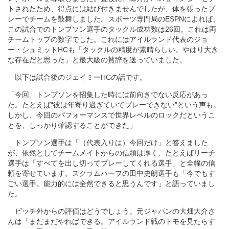
トされたため、得点には結び付きませんでしたが、体を張ったプ
レーでチームを鼓舞しました。スポーツ専門局のESPNによれば、
この試合でのトンプソン選手のタックル成功数は26回。これは両
チームトップの数字でした。これにはアイルランド代表のジョ
ー・シュミットHCも「タックルの精度が素晴らしい。やはり大き
な存在だと思った」と最大級の賛辞を送っていました。
以下は試合後のジェイミーHCの話です。
「今回、トンプソンを招集した時には前向きでない反応があっ
た。たとえば“彼は年寄り過ぎていてプレーできない”という声も。
しかし、今回のパフォーマンスで世界レベルのロックだというこ
とを、しっかり確認することができた」
トンプソン選手は「（代表入りは）今回だけ」と答えました
が、依然としてチームメイトからの信頼は厚く、たとえばリーチ
選手は「すべてを出し切ってプレーしてくれる選手」と全幅の信
頼を寄せています。スクラムハーフの田中史朗選手も「今でもす
ごい選手。能力的には全然できると思うんです」と語っていまし
た。
ピッチ外からの評価はどうでしょう。元ジャパンの大畑大介さ
んは「まだまだやればできる。アイルランド戦のトモを見たらす