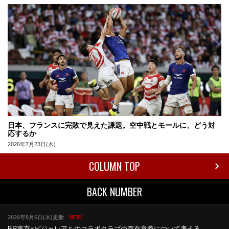
日本、フランスに完敗で見えた課題。空中戦とモールに、どう対
応するか
2026年7月23日(木)
COLUMN TOP
BACK NUMBER
2026年8月6日(木)更新
NEW
BR東京×ビジャレアルのコラボ
クラブの存在意義について考える