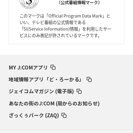
（公式番組情報マーク）
2026年4月2日(木)更新
スピアーズ、王者撃破で再奪首
V奪還で守備の“恩師”に花道を
このマークは「Official Program Data Mark」と
いい、テレビ番組の公式情報である
2026年3月26日(木)更新
「SI(Service Information)情報」を利用したサー
AZ-COM丸和、リーグワンへ参入決定
「フィールド丸ごと計測機器」の
ビスにのみ表記が許されているマークです。
斬新性
2026年3月19日(木)更新
ワイルドナイツ、土壇場逆転の背景
稲垣啓太「特別なことはやらない」
MY J:COMアプリ
2026年3月12日(木)更新
地域情報アプリ「ど・ろーかる」
ダイナボアーズ、“逆輸入SO”三宅駿
「ニュージーランドのフレア（閃
き）」
ジェイコムマガジン (電子版)
あなたの街のJ:COM (局からのお知らせ)
2026年3月5日(木)更新
仏レフリーが見た日本ラグビー
｢ディシプリンがありクリーン｣
ざっくぅパーク (ZAQ)
2026年2月26日(木)更新
ブラックラムズ、反則減で上位伺う
「ラフ」から「タフ」への意識改革