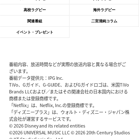
神戸、リーグワン初優勝の道のり
デイブ・レニーHCの功績と財産
高校ラグビー
海外ラグビー
2026年6月4日(木)更新
関連番組
二宮清純コラム
“泣き虫先生”こと山口良治氏死去
「信は力なり」骨太の教育方針
イベント・プレゼント
2026年5月28日(木)更新
東京SG、逆転トライで準決勝へ
明暗分けたBR東京、主将の選択
番組内容、放送時間などが実際の放送内容と異なる場合がご
2026年5月21日(木)更新
ざいます。
狭山RG、ライチェル海遥スタッフ入り
女子代表元主将が挑む新たなミ
番組データ提供元：IPG Inc.
ッション
TiVo、Gガイド、G-GUIDE、およびGガイドロゴは、米国TiVo
Brands LLCおよび／またはその関連会社の日本国内における
2026年5月14日(木)更新
商標または登録商標です。
神戸、1位通過の立役者レタリック
リーグワン初、FWの「トライ王」
「Netflix」は、Netflix, Inc.の登録商標です。
「ディズニープラス」は、ウォルト・ディズニー・ジャパン株
2026年5月7日(木)更新
式会社が運営するサービスです。
「悲運の闘将」宮地克実氏死去
熱血指導で埼玉WKの基礎築く
© 2026 Disney and its related entities
©2026 UNIVERSAL MUSIC LLC © 2026 20th Century Studios
2026年4月30日(木)更新