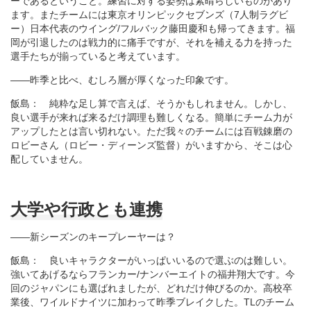
ーであるということ。練習に対する姿勢は素晴らしいものがあり
ます。またチームには東京オリンピックセブンズ（7人制ラグビ
ー）日本代表のウイング/フルバック藤田慶和も帰ってきます。福
岡が引退したのは戦力的に痛手ですが、それを補える力を持った
選手たちが揃っていると考えています。
――昨季と比べ、むしろ層が厚くなった印象です。
飯島： 純粋な足し算で言えば、そうかもしれません。しかし、
良い選手が来れば来るだけ調理も難しくなる。簡単にチーム力が
アップしたとは言い切れない。ただ我々のチームには百戦錬磨の
ロビーさん（ロビー・ディーンズ監督）がいますから、そこは心
配していません。
大学や行政とも連携
――新シーズンのキープレーヤーは？
飯島： 良いキャラクターがいっぱいいるので選ぶのは難しい。
強いてあげるならフランカー/ナンバーエイトの福井翔大です。今
回のジャパンにも選ばれましたが、どれだけ伸びるのか。高校卒
業後、ワイルドナイツに加わって昨季ブレイクした。TLのチーム