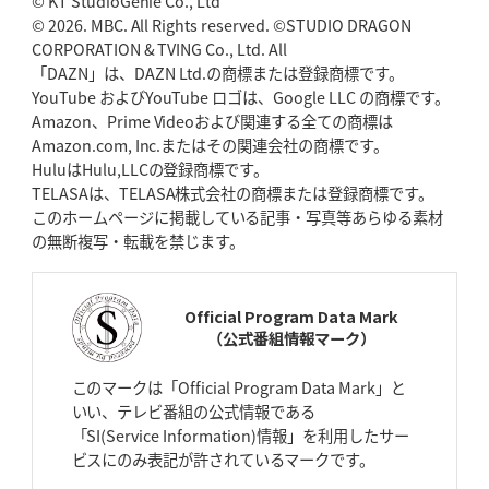
© KT StudioGenie Co., Ltd
BR東京、「ユニバーサルデー」の意義
© 2026. MBC. All Rights reserved. ©STUDIO DRAGON
「特別からノーマルへ」が最終
ゴール
CORPORATION & TVING Co., Ltd. All
「DAZN」は、DAZN Ltd.の商標または登録商標です。
YouTube およびYouTube ロゴは、Google LLC の商標です。
2026年4月23日(木)更新
Amazon、Prime Videoおよび関連する全ての商標は
元代表ラピース、今季限りで引退
「クボタは10年いた自分のホーム」
Amazon.com, Inc.またはその関連会社の商標です。
HuluはHulu,LLCの登録商標です。
2026年4月16日(木)更新
TELASAは、TELASA株式会社の商標または登録商標です。
BL東京「強化拠点」を「共有財産」に
新クラブハウスは「皆に開かれ
このホームページに掲載している記事・写真等あらゆる素材
た空間」
の無断複写・転載を禁じます。
2026年4月9日(木)更新
スティーラーズ、名門復活の足音
指揮官求める「ディフェンスの質」
Official Program Data Mark
（公式番組情報マーク）
2026年4月2日(木)更新
スピアーズ、王者撃破で再奪首
V奪還で守備の“恩師”に花道を
このマークは「Official Program Data Mark」と
いい、テレビ番組の公式情報である
2026年3月26日(木)更新
「SI(Service Information)情報」を利用したサー
AZ-COM丸和、リーグワンへ参入決定
「フィールド丸ごと計測機器」の
ビスにのみ表記が許されているマークです。
斬新性