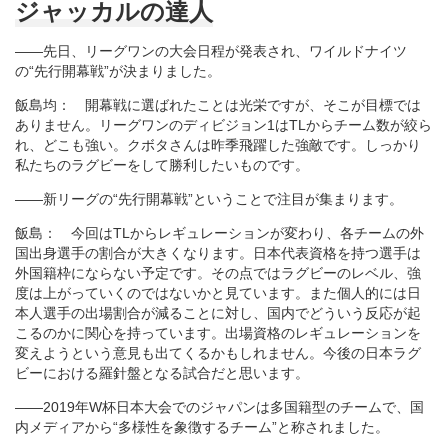
ジャッカルの達人
――先日、リーグワンの大会日程が発表され、ワイルドナイツ
の“先行開幕戦”が決まりました。
飯島均： 開幕戦に選ばれたことは光栄ですが、そこが目標では
ありません。リーグワンのディビジョン1はTLからチーム数が絞ら
れ、どこも強い。クボタさんは昨季飛躍した強敵です。しっかり
私たちのラグビーをして勝利したいものです。
――新リーグの“先行開幕戦”ということで注目が集まります。
飯島： 今回はTLからレギュレーションが変わり、各チームの外
国出身選手の割合が大きくなります。日本代表資格を持つ選手は
外国籍枠にならない予定です。その点ではラグビーのレベル、強
度は上がっていくのではないかと見ています。また個人的には日
本人選手の出場割合が減ることに対し、国内でどういう反応が起
こるのかに関心を持っています。出場資格のレギュレーションを
変えようという意見も出てくるかもしれません。今後の日本ラグ
ビーにおける羅針盤となる試合だと思います。
――2019年W杯日本大会でのジャパンは多国籍型のチームで、国
内メディアから“多様性を象徴するチーム”と称されました。