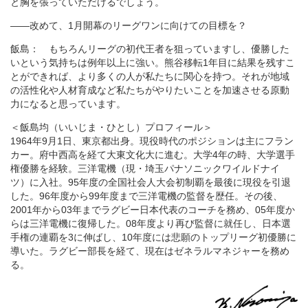
と胸を張っていただけるでしょう。
――改めて、1月開幕のリーグワンに向けての目標を？
飯島： もちろんリーグの初代王者を狙っていますし、優勝した
いという気持ちは例年以上に強い。熊谷移転1年目に結果を残すこ
とができれば、より多くの人が私たちに関心を持つ。それが地域
の活性化や人材育成など私たちがやりたいことを加速させる原動
力になると思っています。
＜飯島均（いいじま・ひとし）プロフィール＞
1964年9月1日、東京都出身。現役時代のポジションは主にフラン
カー。府中西高を経て大東文化大に進む。大学4年の時、大学選手
権優勝を経験。三洋電機（現・埼玉パナソニックワイルドナイ
ツ）に入社。95年度の全国社会人大会初制覇を最後に現役を引退
した。96年度から99年度まで三洋電機の監督を歴任。その後、
2001年から03年までラグビー日本代表のコーチを務め、05年度か
らは三洋電機に復帰した。08年度より再び監督に就任し、日本選
手権の連覇を3に伸ばし、10年度には悲願のトップリーグ初優勝に
導いた。ラグビー部長を経て、現在はゼネラルマネジャーを務め
る。