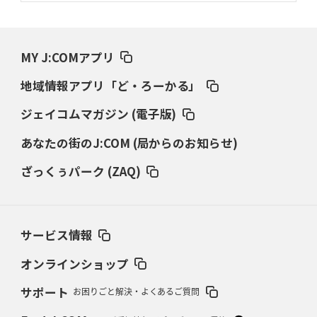
2026年3月19日(木)更新
ワイルドナイツ、土壇場逆転の背景
稲垣啓太「特別なことはやらない」
MY J:COMアプリ
2026年3月12日(木)更新
地域情報アプリ「ど・ろーかる」
ダイナボアーズ、“逆輸入SO”三宅駿
「ニュージーランドのフレア（閃
き）」
ジェイコムマガジン (電子版)
あなたの街のJ:COM (局からのお知らせ)
2026年3月5日(木)更新
仏レフリーが見た日本ラグビー
｢ディシプリンがありクリーン｣
ざっくぅパーク (ZAQ)
2026年2月26日(木)更新
ブラックラムズ、反則減で上位伺う
「ラフ」から「タフ」への意識改革
サービス情報
2026年2月19日(木)更新
37年女子W杯招致への課題と期待
「目標は聖地・秩父宮を満員に」
オンラインショップ
サポート
お困りごと解決・よくあるご質問
2026年2月12日(木)更新
ワイルドナイツ、無傷の開幕7連勝
「全然前に進まない」青い壁の底力