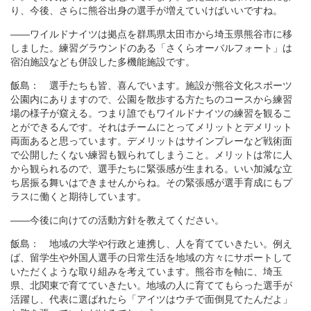
り、今後、さらに熊谷出身の選手が増えていけばいいですね。
――ワイルドナイツは拠点を群馬県太田市から埼玉県熊谷市に移
しました。練習グラウンドのある「さくらオーバルフォート」は
宿泊施設なども併設した多機能施設です。
飯島： 選手たちも皆、喜んでいます。施設が熊谷文化スポーツ
公園内にありますので、公園を散歩する方たちのコースから練習
場の様子が窺える。つまり誰でもワイルドナイツの練習を観るこ
とができるんです。それはチームにとってメリットとデメリット
両面あると思っています。デメリットはサインプレーなど戦術面
で公開したくない練習も観られてしまうこと。メリットは常に人
から観られるので、選手たちに緊張感が生まれる。いい加減な立
ち居振る舞いはできませんからね。その緊張感が選手育成にもプ
ラスに働くと期待しています。
――今後に向けての活動方針を教えてください。
飯島： 地域の大学や行政と連携し、人を育てていきたい。例え
ば、留学生や外国人選手の日常生活を地域の方々にサポートして
いただくような取り組みを考えています。熊谷市を軸に、埼玉
県、北関東で育てていきたい。地域の人に育ててもらった選手が
活躍し、代表に選ばれたら「アイツはウチで面倒見てたんだよ」