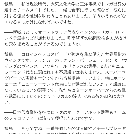
飯島： 私は現役時代、大東文化大学と三洋電機でトンガ出身の
選手とチームメイトでした。一緒に食事に行った際など、彼らに
対する偏見や差別を味わうこともありました。そういうものがな
くなるきっかけになればいいですね。
――新戦力としてオーストラリア代表ウイングのマリカ・コロイ
ンベテ選手などが加わりました。昨季MVPの福岡堅樹さんが抜け
た穴を埋めることができるのでしょうか。
飯島： コロインベテはスピードと強さを兼ね備えた世界屈指の
ウイングです。フランカーのラクラン・ボーシェー、センター/ウ
イングのヴィンス・アソもワールドクラスの選手。2人ともニュー
ジーランド代表に選ばれても不思議ではありません。スーパーラ
グビーでの実績も十分ですから当然期待しています。特にボーシ
ェーは「ニュージーランド代表になぜ選ばれないんだ」と議論に
なっているほどの選手です。私たちはターンオーバーからの攻撃
を武器にしているので“ジャッカルの達人”である彼の加入は大き
い。
――日本代表資格を持つロックのマーク・アボット選手もチーム
のフィロソフィーに沿って獲得したわけですか。
飯島： そうですね。一番評価したのは人間性とチームプレーヤ