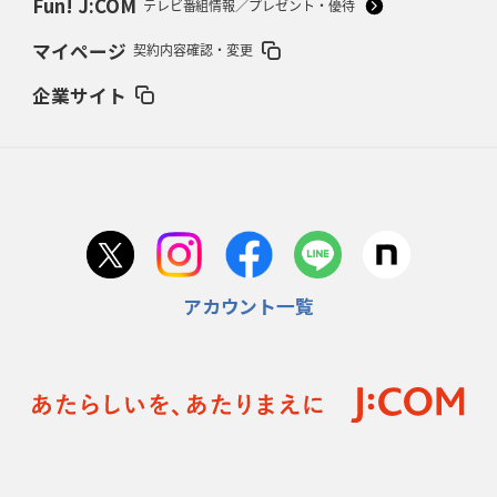
Fun! J:COM
テレビ番組情報／プレゼント・優待
2026年2月5日(木)更新
マイページ
契約内容確認・変更
27年豪州W杯、1次リーグは全て中5日
「フランスは中6日で日本戦」の
占い方
企業サイト
2026年1月29日(木)更新
日本協会、35年W杯招致に立候補
「ノーサイドスピリット」前面に
2026年1月22日(木)更新
首位スピアーズ、充実の攻撃力
「湧き出る」パスでトライ量産
アカウント一覧
2026年1月15日(木)更新
明大「凡事徹底」で早大破り7年ぶりV
平翔太主将「スキのないチーム
に成長」
2026年1月8日(木)更新
スピアーズ牽引するスティーブンソン
ルディケ「15番はゲームドライバ
ー」