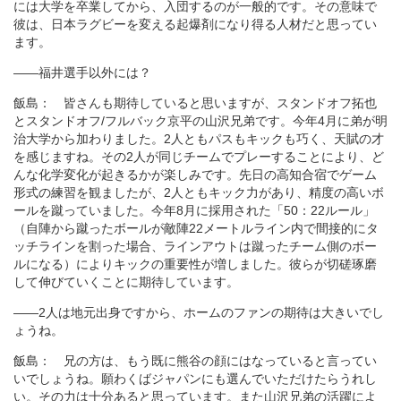
には大学を卒業してから、入団するのが一般的です。その意味で
彼は、日本ラグビーを変える起爆剤になり得る人材だと思ってい
ます。
――福井選手以外には？
飯島： 皆さんも期待していると思いますが、スタンドオフ拓也
とスタンドオフ/フルバック京平の山沢兄弟です。今年4月に弟が明
治大学から加わりました。2人ともパスもキックも巧く、天賦の才
を感じますね。その2人が同じチームでプレーすることにより、ど
んな化学変化が起きるかが楽しみです。先日の高知合宿でゲーム
形式の練習を観ましたが、2人ともキック力があり、精度の高いボ
ールを蹴っていました。今年8月に採用された「50：22ルール」
（自陣から蹴ったボールが敵陣22メートルライン内で間接的にタ
ッチラインを割った場合、ラインアウトは蹴ったチーム側のボー
ルになる）によりキックの重要性が増しました。彼らが切磋琢磨
して伸びていくことに期待しています。
――2人は地元出身ですから、ホームのファンの期待は大きいでし
ょうね。
飯島： 兄の方は、もう既に熊谷の顔にはなっていると言ってい
いでしょうね。願わくばジャパンにも選んでいただけたらうれし
い。その力は十分あると思っています。また山沢兄弟の活躍によ