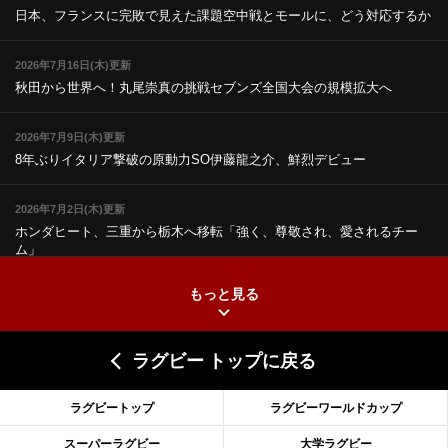
日本、フランスに完敗で見えた課題
空中戦とモールに、どう対応するか
2026年7月16日(木)更新
秋田から世界へ！丸尾崇真の挑戦
セブンズ全国大会の規模拡大へ
2026年7月9日(木)更新
8年ぶりイタリア撃破の原動力
SO伊藤龍之介、鮮烈デビュー
2026年7月2日(木)更新
ホンダヒート、三重から栃木へ移転
「強く、尊敬され、愛されるチー
ム」
もっと見る
2026年6月25日(木)更新
上ノ坊駿介、“満場一致”で新人王
大畑大介「10番でも見てみたい」
ラグビー トップに戻る
2026年6月18日(木)更新
滑川剛人レフリー、早過ぎる引退
「27年W杯の主審、遠のいた夢」
ラグビートップ
ラグビーワールドカップ
2026年6月11日(木)更新
スーパーラグビー
大学ラグビー