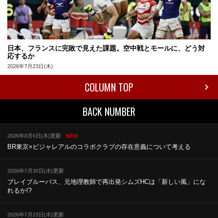
日本、フランスに完敗で見えた課題。空中戦とモールに、どう対
応するか
2026年7月23日(木)
COLUMN TOP
BACK NUMBER
2026年8月6日(木)更新
NEW
BR東京×ビジャレアルのコラボ
クラブの存在意義について考える
2026年7月30日(木)更新
ブレイブルーパス、元地理教師で再出発
シムズHCは「新しい風」にな
れるか!?
2026年7月23日(木)更新