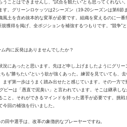
らうことはできませんし、“試合を観たい”とも思ってくれない
す。グリーンロケッツは2シーズン（19-20シーズンは第6節
織風土を含め抜本的な変革が必要です。組織を変えるのに一番
新規獲得を掲げ、全ポジションを補強するつもりです。“競争”と
ーム内に反発はありませんでしたか？
状況にあったと思います。先ほど申し上げましたようにグリー
ちも“勝ちたい”という欲が強くあった。練習を見ていても、去
。まず第一歩はうまく踏み出せたと感じています。その一方で
ラグビーは「愚直で泥臭い」と言われています。そこは継承しな
ること。それができるマインドを持った選手が必要です。挑戦
て今回の補強を行いました。
ンの田中選手は、改革の象徴的なプレーヤーですね。