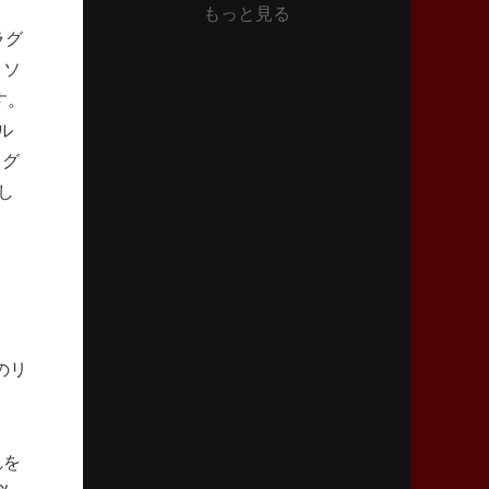
もっと見る
2026年6月11日(木)更新
ラグ
神戸、リーグワン初優勝の道のり
デイブ・レニーHCの功績と財産
ロソ
す。
2026年6月4日(木)更新
ル
“泣き虫先生”こと山口良治氏死去
（グ
「信は力なり」骨太の教育方針
し
2026年5月28日(木)更新
東京SG、逆転トライで準決勝へ
明暗分けたBR東京、主将の選択
2026年5月21日(木)更新
狭山RG、ライチェル海遥スタッフ入り
のリ
女子代表元主将が挑む新たなミッション
2026年5月14日(木)更新
れを
神戸、1位通過の立役者レタリック