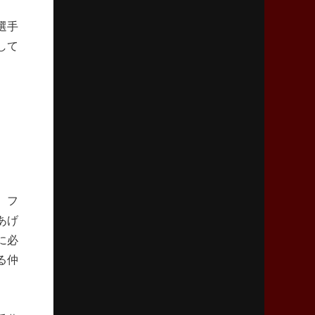
「ニュージーランドのフレア（閃き）」
選手
して
2026年3月5日(木)更新
仏レフリーが見た日本ラグビー
｢ディシプリンがありクリーン｣
2026年2月26日(木)更新
ブラックラムズ、反則減で上位伺う
「ラフ」から「タフ」への意識改革
2026年2月19日(木)更新
、フ
37年女子W杯招致への課題と期待
「目標は聖地・秩父宮を満員に」
あげ
に必
る仲
2026年2月12日(木)更新
ワイルドナイツ、無傷の開幕7連勝
「全然前に進まない」青い壁の底力