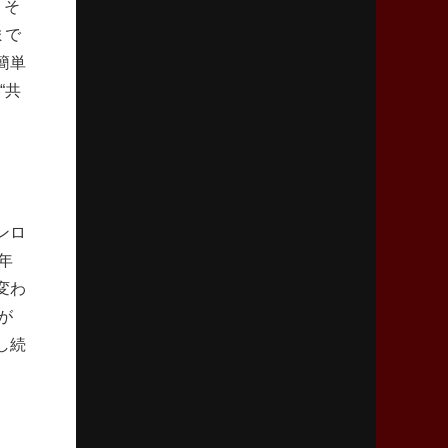
。そ
2026年4月9日(木)更新
まで
スティーラーズ、名門復活の足音
指揮官求める「ディフェンスの質」
簡単
“共
2026年4月2日(木)更新
スピアーズ、王者撃破で再奪首
V奪還で守備の“恩師”に花道を
2026年3月26日(木)更新
ンロ
AZ-COM丸和、リーグワンへ参入決定
「フィールド丸ごと計測機器」の斬新性
年
変わ
が
2026年3月19日(木)更新
ワイルドナイツ、土壇場逆転の背景
し続
稲垣啓太「特別なことはやらない」
2026年3月12日(木)更新
ダイナボアーズ、“逆輸入SO”三宅駿