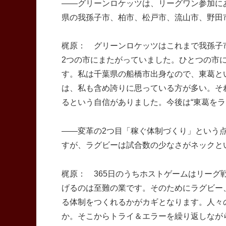
――グリーンロケッツは、リーグワン参加に
県の我孫子市、柏市、松戸市、流山市、野田
梶原： グリーンロケッツはこれまで我孫子
2つの市にまたがっていました。ひとつの市
す。私は千葉県の船橋市出身なので、東葛と
は、私も含め誇りに思っている方が多い。そ
るという自信がありました。今後は“東葛を
――変革の2つ目「稼ぐ体制づくり」という
すが、ラグビーは試合数の少なさがネックと
梶原： 365日のうちホストゲームはリーグ
げるのは至難の業です。そのためにラグビー
る体制をつくれるかがカギとなります。人々
か。そこからトライ＆エラーを繰り返しなが