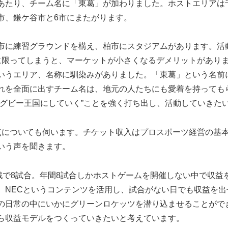
あたり、チーム名に「東葛」が加わりました。ホストエリアは
市、鎌ケ谷市と6市にまたがります。
市に練習グラウンドを構え、柏市にスタジアムがあります。活
に限ってしまうと、マーケットが小さくなるデメリットがあり
いうエリア、名称に馴染みがありました。「東葛」という名前
れを全面に出すチーム名は、地元の人たちにも愛着を持っても
ラグビー王国にしていく”ことを強く打ち出し、活動していきた
点についても伺います。チケット収入はプロスポーツ経営の基
いう声を聞きます。
戦で8試合。年間8試合しかホストゲームを開催しない中で収益
、NECというコンテンツを活用し、試合がない日でも収益を出
の日常の中にいかにグリーンロケッツを潜り込ませることがで
ら収益モデルをつくっていきたいと考えています。