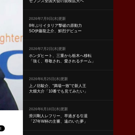
セブンズ全国大会の規模拡大へ
2026年7月9日(木)更新
8年ぶりイタリア撃破の原動力
SO伊藤龍之介、鮮烈デビュー
2026年7月2日(木)更新
ホンダヒート、三重から栃木へ移転
「強く、尊敬され、愛されるチーム」
2026年6月25日(木)更新
上ノ坊駿介、“満場一致”で新人王
大畑大介「10番でも見てみたい」
2026年6月18日(木)更新
滑川剛人レフリー、早過ぎる引退
「27年W杯の主審、遠のいた夢」