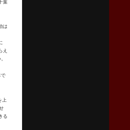
千葉
2026年2月5日(木)更新
27年豪州W杯、1次リーグは全て中5日
「フランスは中6日で日本戦」の占い方
動は
ま
2026年1月29日(木)更新
日本協会、35年W杯招致に立候補
に
「ノーサイドスピリット」前面に
らえ
い。
2026年1月22日(木)更新
首位スピアーズ、充実の攻撃力
本で
「湧き出る」パスでトライ量産
2026年1月15日(木)更新
を上
明大「凡事徹底」で早大破り7年ぶりV
平翔太主将「スキのないチームに成長」
せ
きる
2026年1月8日(木)更新
スピアーズ牽引するスティーブンソン