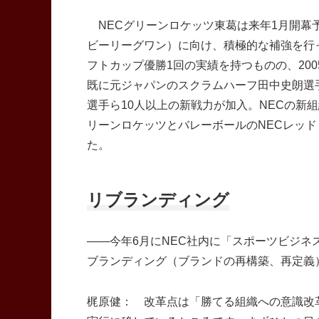
NECグリーンロケッツ東葛は来年1月開幕予定の
ビーリーグワン）に向け、積極的な補強を行
フトカップ優勝1回の実績を持つものの、20
既に元ジャパンのスクラムハーフ田中史朗選
選手ら10人以上の新戦力が加入。NECの新
リーンロケッツとバレーボールのNECレッ
た。
リブランディング
――今年6月にNEC社内に「スポーツビジネ
ブランディング（ブランドの再構築、再定義
梶原健： 改革点は「勝てる組織への意識改