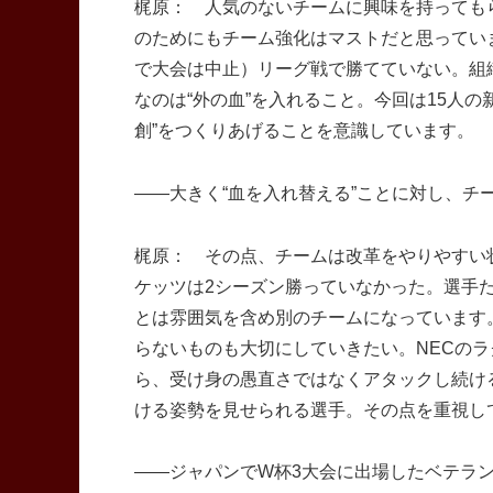
梶原： 人気のないチームに興味を持っても
のためにもチーム強化はマストだと思っていま
で大会は中止）リーグ戦で勝てていない。組
なのは“外の血”を入れること。今回は15人の
創”をつくりあげることを意識しています。
――大きく“血を入れ替える”ことに対し、チ
梶原： その点、チームは改革をやりやすい
ケッツは2シーズン勝っていなかった。選手た
とは雰囲気を含め別のチームになっています
らないものも大切にしていきたい。NECの
ら、受け身の愚直さではなくアタックし続け
ける姿勢を見せられる選手。その点を重視し
――ジャパンでW杯3大会に出場したベテラ