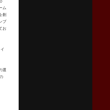
必
リーグワン初、FWの「トライ王」
ーム
を創
2026年5月7日(木)更新
ンブ
「悲運の闘将」宮地克実氏死去
熱血指導で埼玉WKの基礎築く
てお
2026年4月30日(木)更新
BR東京、「ユニバーサルデー」の意義
ェイ
「特別からノーマルへ」が最終ゴール
2026年4月23日(木)更新
の選
元代表ラピース、今季限りで引退
「クボタは10年いた自分のホーム」
の
2026年4月16日(木)更新
BL東京「強化拠点」を「共有財産」に
新クラブハウスは「皆に開かれた空間」