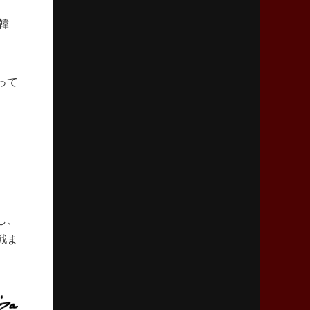
「ニュージーランドのフレア（閃き）」
韓
2026年3月5日(木)更新
仏レフリーが見た日本ラグビー
｢ディシプリンがありクリーン｣
って
2026年2月26日(木)更新
ブラックラムズ、反則減で上位伺う
「ラフ」から「タフ」への意識改革
2026年2月19日(木)更新
37年女子W杯招致への課題と期待
「目標は聖地・秩父宮を満員に」
し、
戦ま
2026年2月12日(木)更新
ワイルドナイツ、無傷の開幕7連勝
「全然前に進まない」青い壁の底力