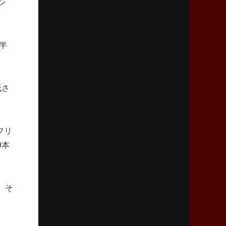
ン
リーグワン初、FWの「トライ王」
2026年5月7日(木)更新
「悲運の闘将」宮地克実氏死去
半
熱血指導で埼玉WKの基礎築く
2026年4月30日(木)更新
低さ
BR東京、「ユニバーサルデー」の意義
「特別からノーマルへ」が最終ゴール
フリ
2026年4月23日(木)更新
9本
元代表ラピース、今季限りで引退
「クボタは10年いた自分のホーム」
2026年4月16日(木)更新
。そ
BL東京「強化拠点」を「共有財産」に
新クラブハウスは「皆に開かれた空間」