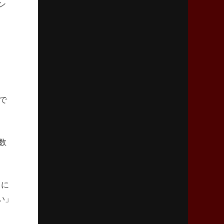
ン
2026年4月9日(木)更新
スティーラーズ、名門復活の足音
指揮官求める「ディフェンスの質」
2026年4月2日(木)更新
スピアーズ、王者撃破で再奪首
V奪還で守備の“恩師”に花道を
で
2026年3月26日(木)更新
AZ-COM丸和、リーグワンへ参入決定
「フィールド丸ごと計測機器」の斬新性
数
2026年3月19日(木)更新
ワイルドナイツ、土壇場逆転の背景
稲垣啓太「特別なことはやらない」
うに
い」
2026年3月12日(木)更新
ダイナボアーズ、“逆輸入SO”三宅駿