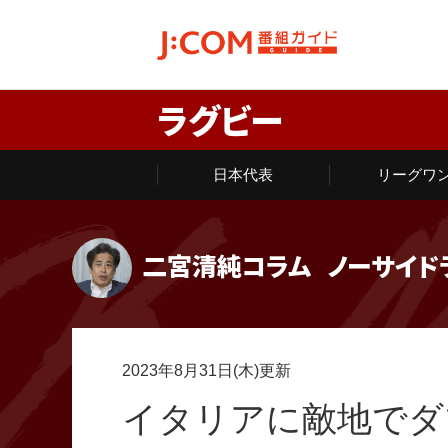
ラグビー
日本代表
リーグワ
二宮清純コラム
ノーサイド
2023年8月31日(木)更新
イタリアに敵地でダ