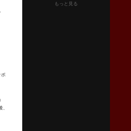
もっと見る
2026年6月11日(木)更新
。
神戸、リーグワン初優勝の道のり
デイブ・レニーHCの功績と財産
2026年6月4日(木)更新
“泣き虫先生”こと山口良治氏死去
「信は力なり」骨太の教育方針
2026年5月28日(木)更新
東京SG、逆転トライで準決勝へ
サポ
明暗分けたBR東京、主将の選択
2026年5月21日(木)更新
狭山RG、ライチェル海遥スタッフ入り
ョ
女子代表元主将が挑む新たなミッション
後、
2026年5月14日(木)更新
神戸、1位通過の立役者レタリック