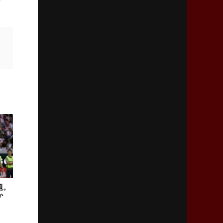
2026年2月5日(木)更新
27年豪州W杯、1次リーグは全て中5日
「フランスは中6日で日本戦」の占い方
2026年1月29日(木)更新
日本協会、35年W杯招致に立候補
「ノーサイドスピリット」前面に
2026年1月22日(木)更新
首位スピアーズ、充実の攻撃力
「湧き出る」パスでトライ量産
2026年1月15日(木)更新
明大「凡事徹底」で早大破り7年ぶりV
平翔太主将「スキのないチームに成長」
題。
か
2026年1月8日(木)更新
スピアーズ牽引するスティーブンソン