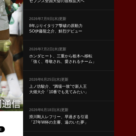
セブンズ全国大会の規模拡大へ
2026年7月9日(木)更新
8年ぶりイタリア撃破の原動力
SO伊藤龍之介、鮮烈デビュー
2026年7月2日(木)更新
ホンダヒート、三重から栃木へ移転
「強く、尊敬され、愛されるチーム」
2026年6月25日(木)更新
上ノ坊駿介、“満場一致”で新人王
大畑大介「10番でも見てみたい」
2026年6月18日(木)更新
滑川剛人レフリー、早過ぎる引退
「27年W杯の主審、遠のいた夢」