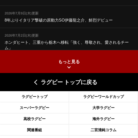
2026年7月9日(木)更新
8年ぶりイタリア撃破の原動力
SO伊藤龍之介、鮮烈デビュー
2026年7月2日(木)更新
ホンダヒート、三重から栃木へ移転
「強く、尊敬され、愛されるチー
ム」
もっと見る
2026年6月25日(木)更新
上ノ坊駿介、“満場一致”で新人王
大畑大介「10番でも見てみたい」
ラグビー トップに戻る
2026年6月18日(木)更新
滑川剛人レフリー、早過ぎる引退
「27年W杯の主審、遠のいた夢」
ラグビートップ
ラグビーワールドカップ
2026年6月11日(木)更新
スーパーラグビー
大学ラグビー
神戸、リーグワン初優勝の道のり
デイブ・レニーHCの功績と財産
高校ラグビー
海外ラグビー
2026年6月4日(木)更新
関連番組
二宮清純コラム
“泣き虫先生”こと山口良治氏死去
「信は力なり」骨太の教育方針