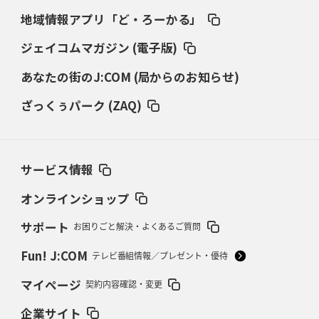
2026年3月12日(木)更新
地域情報アプリ「ど・ろーかる」
ダイナボアーズ、“逆輸入SO”三宅駿
「ニュージーランドのフレア（閃
き）」
ジェイコムマガジン (電子版)
あなたの街のJ:COM (局からのお知らせ)
2026年3月5日(木)更新
仏レフリーが見た日本ラグビー
｢ディシプリンがありクリーン｣
ざっくぅパーク (ZAQ)
2026年2月26日(木)更新
ブラックラムズ、反則減で上位伺う
「ラフ」から「タフ」への意識改革
サービス情報
2026年2月19日(木)更新
37年女子W杯招致への課題と期待
「目標は聖地・秩父宮を満員に」
オンラインショップ
サポート
お困りごと解決・よくあるご質問
2026年2月12日(木)更新
ワイルドナイツ、無傷の開幕7連勝
「全然前に進まない」青い壁の底力
Fun! J:COM
テレビ番組情報／プレゼント・優待
2026年2月5日(木)更新
マイページ
契約内容確認・変更
27年豪州W杯、1次リーグは全て中5日
「フランスは中6日で日本戦」の
占い方
企業サイト