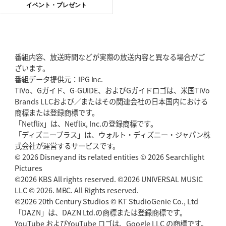
イベント・プレゼント
2026年5月28日(木)更新
東京SG、逆転トライで準決勝へ
明暗分けたBR東京、主将の選択
番組内容、放送時間などが実際の放送内容と異なる場合がご
2026年5月21日(木)更新
ざいます。
狭山RG、ライチェル海遥スタッフ入り
女子代表元主将が挑む新たなミ
番組データ提供元：IPG Inc.
ッション
TiVo、Gガイド、G-GUIDE、およびGガイドロゴは、米国TiVo
Brands LLCおよび／またはその関連会社の日本国内における
2026年5月14日(木)更新
商標または登録商標です。
神戸、1位通過の立役者レタリック
リーグワン初、FWの「トライ王」
「Netflix」は、Netflix, Inc.の登録商標です。
「ディズニープラス」は、ウォルト・ディズニー・ジャパン株
2026年5月7日(木)更新
式会社が運営するサービスです。
「悲運の闘将」宮地克実氏死去
熱血指導で埼玉WKの基礎築く
© 2026 Disney and its related entities © 2026 Searchlight
Pictures
©2026 KBS All rights reserved. ©2026 UNIVERSAL MUSIC
2026年4月30日(木)更新
BR東京、「ユニバーサルデー」の意義
LLC © 2026. MBC. All Rights reserved.
「特別からノーマルへ」が最終
ゴール
©2026 20th Century Studios © KT StudioGenie Co., Ltd
「DAZN」は、DAZN Ltd.の商標または登録商標です。
YouTube およびYouTube ロゴは、Google LLC の商標です。
2026年4月23日(木)更新