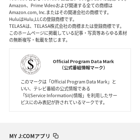
Amazon、Prime Videoおよび関連する全ての商標は
元代表ラピース、今季限りで引退
「クボタは10年いた自分のホーム」
Amazon.com, Inc.またはその関連会社の商標です。
HuluはHulu,LLCの登録商標です。
2026年4月16日(木)更新
TELASAは、TELASA株式会社の商標または登録商標です。
BL東京「強化拠点」を「共有財産」に
新クラブハウスは「皆に開かれ
このホームページに掲載している記事・写真等あらゆる素材
た空間」
の無断複写・転載を禁じます。
2026年4月9日(木)更新
スティーラーズ、名門復活の足音
指揮官求める「ディフェンスの質」
Official Program Data Mark
（公式番組情報マーク）
2026年4月2日(木)更新
スピアーズ、王者撃破で再奪首
V奪還で守備の“恩師”に花道を
このマークは「Official Program Data Mark」と
いい、テレビ番組の公式情報である
2026年3月26日(木)更新
「SI(Service Information)情報」を利用したサー
AZ-COM丸和、リーグワンへ参入決定
「フィールド丸ごと計測機器」の
ビスにのみ表記が許されているマークです。
斬新性
2026年3月19日(木)更新
ワイルドナイツ、土壇場逆転の背景
稲垣啓太「特別なことはやらない」
MY J:COMアプリ