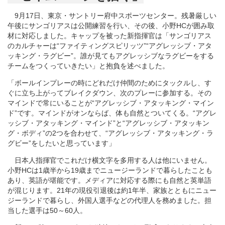
9月17日、東京・サントリー府中スポーツセンター。残暑厳しい
午後にサンゴリアスは公開練習を行い、その後、小野HCが囲み取
材に対応しました。キャップを被った新指揮官は「サンゴリアス
のカルチャーは“ファイティングスピリッツ”“アグレッシブ・アタ
ッキング・ラグビー”。誰が見てもアグレッシブなラグビーをする
チームをつくっていきたい」と抱負を述べました。
「ボールインプレーの時にどれだけ仲間のためにタックルし、す
ぐに立ち上がってブレイクダウン、次のプレーに参加する。その
マインドで常にいることが“アグレッシブ・アタッキング・マイン
ド”です。マインドがオンならば、体も自然とついてくる。“アグレ
ッシブ・アタッキング・マインド”と“アグレッシブ・アタッキン
グ・ボディ”の2つを合わせて、“アグレッシブ・アタッキング・ラ
グビー”をしたいと思っています」
日本人指揮官でこれだけ横文字を多用する人は他にいません。
小野HCは1歳半から19歳までニュージーランドで暮らしたことも
あり、英語が堪能です。メディアに対応する際にも自然と英単語
が混じります。21年の現役引退後は約1年半、家族とともにニュー
ジーランドで暮らし、外国人選手などの代理人を務めました。担
当した選手は50～60人。