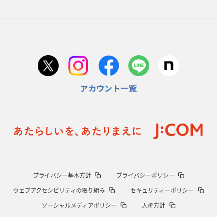
2026年1月29日(木)更新
日本協会、35年W杯招致に立候補
「ノーサイドスピリット」前面に
2026年1月22日(木)更新
首位スピアーズ、充実の攻撃力
「湧き出る」パスでトライ量産
アカウント一覧
2026年1月15日(木)更新
明大「凡事徹底」で早大破り7年ぶりV
平翔太主将「スキのないチーム
に成長」
2026年1月8日(木)更新
スピアーズ牽引するスティーブンソン
ルディケ「15番はゲームドライバ
ー」
2025年12月25日(木)更新
プライバシー基本方針
プライバシーポリシー
相模原DB、「最後5分」をしのぎ切る
“神奈川ダービー”制して今季初白
ウェブアクセシビリティの取り組み
セキュリティーポリシー
星
ソーシャルメディアポリシー
人権方針
2025年12月18日(木)更新