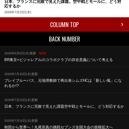
日本、フランスに完敗で見えた課題。空中戦とモールに、どう対
応するか
2026年7月23日(木)
COLUMN TOP
BACK NUMBER
2026年8月6日(木)更新
NEW
BR東京×ビジャレアルのコラボ
クラブの存在意義について考える
2026年7月30日(木)更新
ブレイブルーパス、元地理教師で再出発
シムズHCは「新しい風」にな
れるか!?
2026年7月23日(木)更新
日本、フランスに完敗で見えた課題
空中戦とモールに、どう対応するか
2026年7月16日(木)更新
秋田から世界へ！丸尾崇真の挑戦
セブンズ全国大会の規模拡大へ