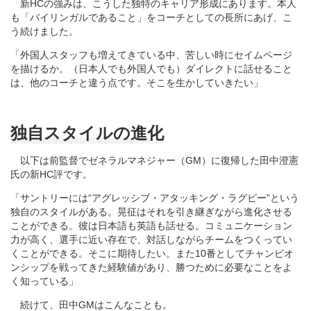
新HCの強みは、こうした独特のキャリア形成にあります。本人
も「バイリンガルであること」をコーチとしての長所にあげ、こ
う続けました。
「外国人スタッフも増えてきている中、苦しい時にセイムページ
を描けるか。（日本人でも外国人でも）ダイレクトに話せること
は、他のコーチと違う点です。そこを生かしていきたい」
独自スタイルの進化
以下は前監督でゼネラルマネジャー（GM）に復帰した田中澄憲
氏の新HC評です。
「サントリーには“アグレッシブ・アタッキング・ラグビー”という
独自のスタイルがある。晃征はそれを引き継ぎながら進化させる
ことができる。彼は日本語も英語も話せる。コミュニケーション
力が高く、選手に近い存在で、対話しながらチームをつくってい
くことができる。そこに期待したい。また10番としてチャンピオ
ンシップを戦ってきた経験値があり、勝つために必要なことをよ
く知っている」
続けて、田中GMはこんなことも。