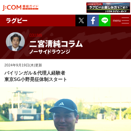
Twitter
Facebook
ラグビー
menu
COLUMN
二宮清純コラム
ノーサイドラウンジ
2024年9月19日(木)更新
バイリンガル＆代理人経験者
東京SG小野晃征体制スタート