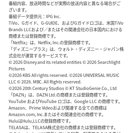
番組内容、放送時間などが実際の放送内容と異なる場合がご
2026年5月21日(木)更新
ざいます。
狭山RG、ライチェル海遥スタッフ入り
女子代表元主将が挑む新たなミ
番組データ提供元：IPG Inc.
ッション
TiVo、Gガイド、G-GUIDE、およびGガイドロゴは、米国TiVo
Brands LLCおよび／またはその関連会社の日本国内における
2026年5月14日(木)更新
商標または登録商標です。
神戸、1位通過の立役者レタリック
リーグワン初、FWの「トライ王」
「Netflix」は、Netflix, Inc.の登録商標です。
「ディズニープラス」は、ウォルト・ディズニー・ジャパン株
2026年5月7日(木)更新
式会社が運営するサービスです。
「悲運の闘将」宮地克実氏死去
熱血指導で埼玉WKの基礎築く
© 2026 Disney and its related entities © 2026 Searchlight
Pictures
©2026 KBS All rights reserved. ©2026 UNIVERSAL MUSIC
2026年4月30日(木)更新
BR東京、「ユニバーサルデー」の意義
LLC © 2026. MBC. All Rights reserved.
「特別からノーマルへ」が最終
ゴール
©2026 20th Century Studios © KT StudioGenie Co., Ltd
「DAZN」は、DAZN Ltd.の商標または登録商標です。
YouTube およびYouTube ロゴは、Google LLC の商標です。
2026年4月23日(木)更新
Amazon、Prime Videoおよび関連する全ての商標は
元代表ラピース、今季限りで引退
「クボタは10年いた自分のホーム」
Amazon.com, Inc.またはその関連会社の商標です。
HuluはHulu,LLCの登録商標です。
2026年4月16日(木)更新
TELASAは、TELASA株式会社の商標または登録商標です。
BL東京「強化拠点」を「共有財産」に
新クラブハウスは「皆に開かれ