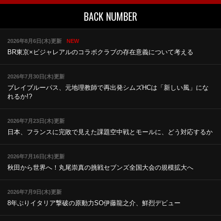
BACK NUMBER
2026年8月6日(木)更新
NEW
BR東京×ビジャレアルのコラボ
クラブの存在意義について考える
2026年7月30日(木)更新
ブレイブルーパス、元地理教師で再出発
シムズHCは「新しい風」にな
れるか!?
2026年7月23日(木)更新
日本、フランスに完敗で見えた課題
空中戦とモールに、どう対応するか
2026年7月16日(木)更新
秋田から世界へ！丸尾崇真の挑戦
セブンズ全国大会の規模拡大へ
2026年7月9日(木)更新
8年ぶりイタリア撃破の原動力
SO伊藤龍之介、鮮烈デビュー