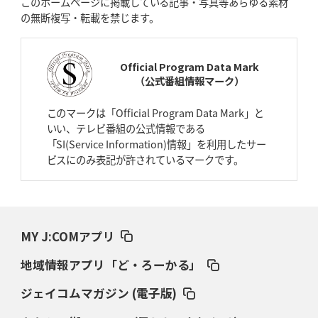
このホームページに掲載している記事・写真等あらゆる素材
た空間」
の無断複写・転載を禁じます。
2026年4月9日(木)更新
スティーラーズ、名門復活の足音
指揮官求める「ディフェンスの質」
Official Program Data Mark
（公式番組情報マーク）
2026年4月2日(木)更新
スピアーズ、王者撃破で再奪首
V奪還で守備の“恩師”に花道を
このマークは「Official Program Data Mark」と
いい、テレビ番組の公式情報である
2026年3月26日(木)更新
「SI(Service Information)情報」を利用したサー
AZ-COM丸和、リーグワンへ参入決定
「フィールド丸ごと計測機器」の
ビスにのみ表記が許されているマークです。
斬新性
2026年3月19日(木)更新
ワイルドナイツ、土壇場逆転の背景
稲垣啓太「特別なことはやらない」
MY J:COMアプリ
2026年3月12日(木)更新
地域情報アプリ「ど・ろーかる」
ダイナボアーズ、“逆輸入SO”三宅駿
「ニュージーランドのフレア（閃
き）」
ジェイコムマガジン (電子版)