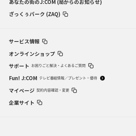
あなたの街のJ:COM (局からのお知らせ)
2026年3月5日(木)更新
仏レフリーが見た日本ラグビー
｢ディシプリンがありクリーン｣
ざっくぅパーク (ZAQ)
2026年2月26日(木)更新
ブラックラムズ、反則減で上位伺う
「ラフ」から「タフ」への意識改革
サービス情報
2026年2月19日(木)更新
37年女子W杯招致への課題と期待
「目標は聖地・秩父宮を満員に」
オンラインショップ
サポート
お困りごと解決・よくあるご質問
2026年2月12日(木)更新
ワイルドナイツ、無傷の開幕7連勝
「全然前に進まない」青い壁の底力
Fun! J:COM
テレビ番組情報／プレゼント・優待
2026年2月5日(木)更新
マイページ
契約内容確認・変更
27年豪州W杯、1次リーグは全て中5日
「フランスは中6日で日本戦」の
占い方
企業サイト
2026年1月29日(木)更新
日本協会、35年W杯招致に立候補
「ノーサイドスピリット」前面に