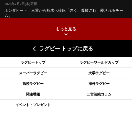
2026年7月2日(木)更新
ホンダヒート、三重から栃木へ移転
「強く、尊敬され、愛されるチー
ム」
もっと見る
2026年6月25日(木)更新
上ノ坊駿介、“満場一致”で新人王
大畑大介「10番でも見てみたい」
ラグビー トップに戻る
2026年6月18日(木)更新
滑川剛人レフリー、早過ぎる引退
「27年W杯の主審、遠のいた夢」
ラグビートップ
ラグビーワールドカップ
2026年6月11日(木)更新
スーパーラグビー
大学ラグビー
神戸、リーグワン初優勝の道のり
デイブ・レニーHCの功績と財産
高校ラグビー
海外ラグビー
2026年6月4日(木)更新
関連番組
二宮清純コラム
“泣き虫先生”こと山口良治氏死去
「信は力なり」骨太の教育方針
イベント・プレゼント
2026年5月28日(木)更新
東京SG、逆転トライで準決勝へ
明暗分けたBR東京、主将の選択