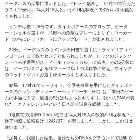
イーグルスの反撃に遭いました。2トライを許し、17対10で迎えた
ラスト10分は、14人対15人という不利な状況下での戦いを余儀な
くされました。
ピンチは後半26分です。ダイナボアーズのプロップ、ピータ
ー・ショルツ選手が、頭部への危険なプレーによりイエローカー
ド（のちにレッドカードにアップグレード）が出されました。
32分、イーグルスのウイング石田吉平選手にトライエリア（イ
ンゴール）まで数十センチと迫られましたが、ロックのジャクソ
ン・ヘモポ選手がスティール（ジャッカル）に成功。その6分後に
は、イーグルスによる10フェーズ以上の猛攻撃に耐え、ウイング
のマット・ヴァエガ選手がボールをもぎ取りました。
結局、17対10でノーサイド。今季初白星を手にしたダイナボア
ーズのグレン・ディレーニーヘッドコーチ（HC）は「本日のゲー
ムは本当にタフ。最後の5分はちょっとギリギリ。我々のDNAが表
れた」とチャレンジ中という日本語で試合を総括しました。
1週間前の浦安D-Rocks戦では14人対15人の数的不利な状況下、
終了間際に逆転負け（24対27）を喫しました。しかし、この日は
違いました。
「泥臭く、我慢した結果。自分たちのDNAをグラウンドで証明で