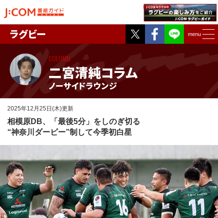
Twitter
Facebook
ラグビー
menu
COLUMN
二宮清純コラム
ノーサイドラウンジ
2025年12月25日(木)更新
相模原DB、「最後5分」をしのぎ切る
“神奈川ダービー”制して今季初白星