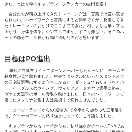
きた」とは今季のキャプテン、フランカーの吉田杏選手。
「自分たちが積み上げてきたトレーニングは、言葉では言い表せ
られない。ハードワークと言葉にすると簡単ですが、反復してき
たトレーニングのおかげでここまでできた。相手よりも早く立ち
上がり、身体を張る。シンプルですが、すごく難しい。そこのハ
ートの部分で、全員が行動に移せたのだと思います」
目標はPO進出
38分に自陣右サイドでターンオーバーしたシーンに、チームの
献身性が見て取れました。中央でタックルにいったスタンドオフ
の三宅駿選手はすぐに立ち上がると、ダッシュで右サイドをカバ
ー。イーグルスのウイング、ヴィリアメ・タカヤワ選手に絡み、
ヴァエガ選手のボール奪取を助けました。日々のハードワークで
培ったスタミナと集中力は最後まで切れませんでした。
ニュージーランドからの“逆輸入”で今季から加わった三宅選手
は、ダイナボアーズの粘り強さについて、こう語りました。
「キャプテンからもコーチからも、粘り強さがチームのDNAであ
ると聞いています。ハーフタイムに、リーダー陣からは『自分た