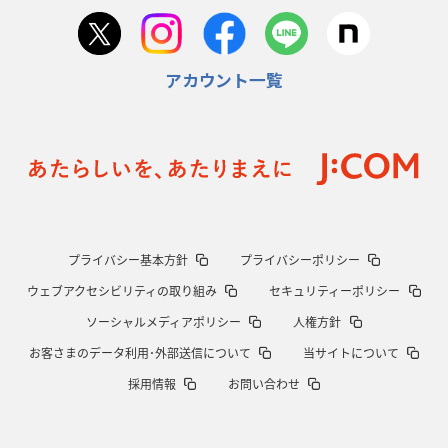
2026年1月22日(木)更新
首位スピアーズ、充実の攻撃力
「湧き出る」パスでトライ量産
アカウント一覧
2026年1月15日(木)更新
明大「凡事徹底」で早大破り7年ぶりV
平翔太主将「スキのないチーム
に成長」
2026年1月8日(木)更新
スピアーズ牽引するスティーブンソン
ルディケ「15番はゲームドライバ
ー」
2025年12月25日(木)更新
プライバシー基本方針
プライバシーポリシー
相模原DB、「最後5分」をしのぎ切る
“神奈川ダービー”制して今季初白
ウェブアクセシビリティの取り組み
セキュリティーポリシー
星
ソーシャルメディアポリシー
人権方針
2025年12月18日(木)更新
お客さまのデータ利用･外部送信について
当サイトについて
46対0。ワイルドナイツ、衝撃の圧勝
伝統のディフェンスに“怖さ”を加
採用情報
お問い合わせ
味
2025年12月11日(木)更新