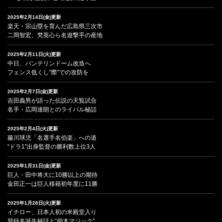
2025年2月14日(金)更新
楽天・宗山塁を育んだ広島県三次市
二岡智宏、梵英心ら名遊撃手の産地
2025年2月11日(火)更新
中日、バンテリンドーム改造へ
フェンス低くし“際”での攻防を
2025年2月7日(金)更新
吉田義男が語った伝説の天覧試合
名手・広岡達朗とのライバル秘話
2025年2月4日(火)更新
藤川球児「名選手名伯楽」への道
“ドラ1”出身監督の勝利数上位3人
2025年1月31日(金)更新
巨人・田中将大に10勝以上の期待
金田正一は巨人移籍初年度に11勝
2025年1月28日(火)更新
イチロー、日本人初の米殿堂入り
登録名誕生秘話と“仰木マジック”