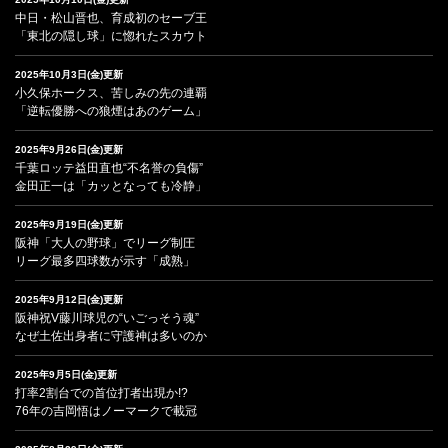
中日・松山晋也、育成初のセーブ王
「東北の隠し球」に惚れたスカウト
2025年10月3日(金)更新
小久保ホークス、苦しみの先の連覇
「逆転優勝への狼煙はあのゲーム」
2025年9月26日(金)更新
千葉ロッテ益田直也“不名誉の負傷”
金田正一は「カッとなっても冷静」
2025年9月19日(金)更新
阪神「大人の野球」でリーグ制圧
リーグ最多四球数が示す「成熟」
2025年9月12日(金)更新
阪神祝V藤川球児の“いごっそう魂”
なぜ土佐出身者に守護神は多いのか
2025年9月5日(金)更新
打率2割台での首位打者出現か!?
76年の吉岡悟はノーマークで載冠