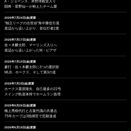
A・ジョーンズ、米野球殿堂入り
闘将・星野仙一が称えたチーム愛
2026年7月24日(金)更新
“独立リーグの出世頭”角中勝也引退
底辺から這い上がり、首位打者2度
2026年7月17日(金)更新
佐々木麟太郎、マーリンズ入りへ
底辺から這い上がったM・ピアザ
2026年7月10日(金)更新
豪打・佐々木麟太郎に3つの選択肢
MLB、ホークス、そして第3の道
2026年7月3日(金)更新
ホークス栗原陵矢、自己最多の22号
スイング軌道体得でホームラン急増
2026年6月26日(金)更新
橋上秀樹代行と古葉竹識の共通点
75年カープは3指揮官で悲願達成
2026年6月19日(金)更新