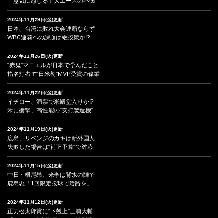
「意気に感じる」大エースの不憫
2024年11月29日(金)更新
日本、台湾に敗れ大会連覇ならず
WBC連覇への課題は継投策か!?
2024年11月26日(火)更新
“赤鬼”マニエルが日本で学んだこと
指名打者で“日米初”MVP受賞の偉業
2024年11月22日(金)更新
イチロー、満票で米殿堂入りか!?
米に衝撃、高性能の“安打製造機”
2024年11月19日(火)更新
広島、リベンジのカギは新外国人
失敗した場合は“補正予算”で対応
2024年11月15日(金)更新
中日・根尾昂、来季は背水の陣で
鹿島忠「1回限定投球で活路を」
2024年11月12日(火)更新
正力松太郎賞に“下剋上”三浦大輔