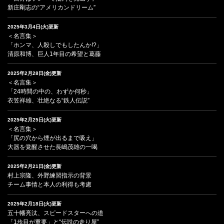
新庄剛志の“アメリカンドリーム”
2025年3月4日(火)更新
＜名言集＞
「ホンマ、人殺しでもしたんか!?」
清原和博、巨人1年目の希望と葛藤
2025年2月28日(金)更新
＜名言集＞
「24時間の中の、わずか何秒」
衣笠祥雄、壮絶なる“鉄人伝説”
2025年2月25日(火)更新
＜名言集＞
「尻の穴から煙が出るまで吸え」
大器を覚醒させた長嶋茂雄の一喝
2025年2月21日(金)更新
村上宗隆、外野練習指示の背景
チーム事情と本人の利得も考慮
2025年2月18日(火)更新
五十幡亮汰、スピードスターへの道
「1歩目が重要」と“伝説の走り屋”