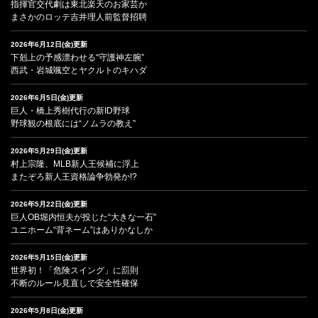
指揮官交代劇は東北楽天のお家芸か
まさかのロッテ吉井理人前監督招聘
2026年6月12日(金)更新
下剋上の予感漂わせる“守護神左腕”
西武・岩城颯空とヤクルトのキハダ
2026年6月5日(金)更新
巨人・橋上秀樹代行の新ID野球
野球観の根底には“ノムラの教え”
2026年5月29日(金)更新
村上宗隆、MLB新人王候補に浮上
またぞろ新人王資格論争勃発か!?
2026年5月22日(金)更新
巨人OB堀内恒夫が投じた“大きな一石”
ユニホーム“背ネーム”はありかなしか
2026年5月15日(金)更新
世界初！「危険スイング」に罰則
不断のルール見直しで安全性確保
2026年5月8日(金)更新