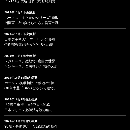
「50-50」大谷翔平はなぜ特別賞
2024年11月8日(金)更新
ホークス、まさかのシリーズ4連敗
指揮官「3つ負けられる」発言の謎
2024年11月5日(火)更新
日本選手初の“世界一リング”獲得
伊良部秀輝が語ったMLBへの夢
2024年11月1日(金)更新
ドジャース、敵地で8度目の世界一
ヤンキース、自滅招いた“魔の5回”
2024年10月29日(火)更新
ホークス“横綱相撲”で敵地2連勝
OB高木豊「DeNAはケンカ腰で」
2024年10月25日(金)更新
「2戦目重視」Ⅴ9巨人の戦略
日本シリーズ必勝法を読み解く
2024年10月22日(火)更新
35歳・菅野智之、MLB成功の条件