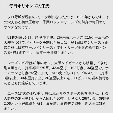
毎日オリオンズの栄光
プロ野球が現在の2リーグ制になったのは、1950年からです。そ
の栄えある初代王者が、千葉ロッテマリーンズの前身の毎日オリ
オンズなのです。
81勝34敗5分け、勝率7割4厘。2位南海ホークスに15ゲームもの
大差をつけてパ・リーグを制した毎日は、第1回日本シリーズ（正
式名称は日本ワールドシリーズ）でセ・リーグ王者の松竹ロビン
スを4勝2敗で下し、日本一を達成しました。
シーズンMVPは49年のオフ、大阪タイガースから移籍してきた
別当薫さん。打率3割3分5厘、43本塁打、105打点、34盗塁で、ホ
ームランと打点の2冠に加え、NPB史上初のトリプルスリー（打率
3割以上、30本塁打以上、30盗塁以上）を、ロビンスの岩本義行さ
んとともに達成しています。
エースは“火の玉投手”と呼ばれたサウスポーの荒巻淳さん。社会
人野球の別府星野組から入団した50年、いきなり26勝8敗、防御率
2.06という好成績をあげ、最多勝、最優秀防御率、新人王に輝き
ました。