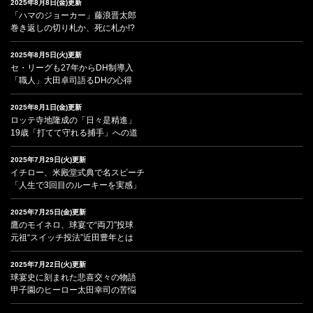
2025年8月8日(金)更新
「ハマのジョーカー」藤浪晋太郎
巻き返しの切り札か、死に札か!?
2025年8月5日(火)更新
セ・リーグも27年からDH制導入
「職人」大田卓司語るDHの心得
2025年8月1日(金)更新
ロッテ寺地隆成の「日々是精進」
19歳「打てて守れる捕手」への道
2025年7月29日(火)更新
イチロー、米殿堂式典で名スピーチ
「人生で3回目のルーキーを実感」
2025年7月25日(金)更新
鷹のモイネロ、球宴で“両刀”投球
元祖“スイッチ投法”近田豊年とは
2025年7月22日(火)更新
球宴史に刻まれた悲喜交々の物語
甲子園のヒーロー太田幸司の苦悩