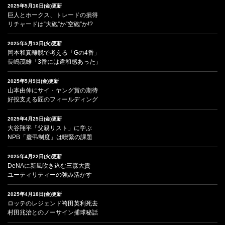
2025年5月16日(金)更新
巨人とホークス、トレードの損得
リチャードは“大砲”か“空砲”か!?
2025年5月13日(火)更新
岡本和真離脱で考える「Gの4番」
長嶋茂雄「3番には違和感あった」
2025年5月9日(金)更新
山本由伸にサイ・ヤング賞の期待
好投支える匠のフィールディング
2025年4月25日(金)更新
大谷翔平「父親リスト」に学ぶ
NPB「慶弔制度」は喫緊の課題
2025年4月22日(火)更新
DeNAに新風吹き込む三森大貴
ユーティリティーの強み活かす
2025年4月18日(金)更新
ロッテのレジェンド袴田英利死去
村田兆治とのノーサイン捕球秘話