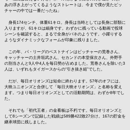
あの浮き上がってくるようなストレートは、今まで僕が見たピッ
チャーの中では一番だったね」
身長174センチ、体重61キロ。身長は当時としては長身に部類に
入りますが、61キロは細身です。わずかに残っている動画で投球
シーンを確認すると、まるで全身がバネのようです。小躍りする
ようなダイナミックなフォームが印象に残りました。
この年、パ・リーグのベストナインはピッチャーの荒巻さん、
キャッチャーの土井垣武さん、セカンドの本堂保次さん、外野手
の別当さんと9人中4人を毎日勢が占めました。荒巻さんを除いた3
人は、いずれもタイガースからの“引き抜き組”でした。
だが、毎日オリオンズは短命に終わります。57年のオフには、
大映ユニオンズと合併して「毎日大映オリオンズ」と名称を変え
ます。つまり毎日オリオンズとしての活動期間は、わずか8年でし
た。
それでも「初代王者」の金看板は不朽です。毎日オリオンズと
して8シーズンで記録した戦績は589勝422敗27分け。167の貯金を
継承球団に残しました。