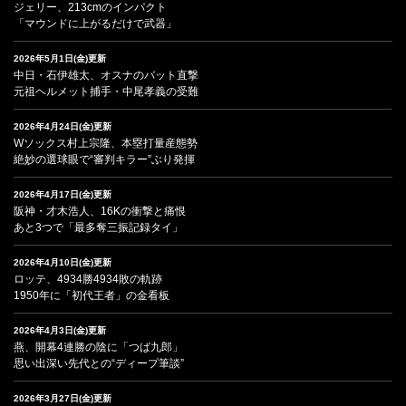
ジェリー、213cmのインパクト
「マウンドに上がるだけで武器」
2026年5月1日(金)更新
中日・石伊雄太、オスナのバット直撃
元祖ヘルメット捕手・中尾孝義の受難
2026年4月24日(金)更新
Wソックス村上宗隆、本塁打量産態勢
絶妙の選球眼で“審判キラー”ぶり発揮
2026年4月17日(金)更新
阪神・才木浩人、16Kの衝撃と痛恨
あと3つで「最多奪三振記録タイ」
2026年4月10日(金)更新
ロッテ、4934勝4934敗の軌跡
1950年に「初代王者」の金看板
2026年4月3日(金)更新
燕、開幕4連勝の陰に「つば九郎」
思い出深い先代との“ディープ筆談”
2026年3月27日(金)更新