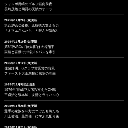
ジャンボ尾崎のゴルフ転向前夜
長嶋茂雄と同質の天賦のオーラ
2025年12月26日(金)更新
第2回WBC優勝、原辰徳の支える力
「オマエさんたち」と呼んだ気配り
2025年12月19日(金)更新
第6回WBCの“侍大将”は大谷翔平
実績と言動で井端ジャパンを牽引
2025年12月12日(金)更新
佐藤輝明、Gグラブ賞受賞の背景
ファースト大山悠輔に感謝の理由
2025年12月5日(金)更新
1976年“長嶋巨人”初V支えたOH砲
王貞治と張本勲、友情とライバル心
2025年11月28日(金)更新
選手の家族を味方につけた名将たち
川上哲治、星野仙一に学ぶ気配り術
2025年11月21日(金)更新