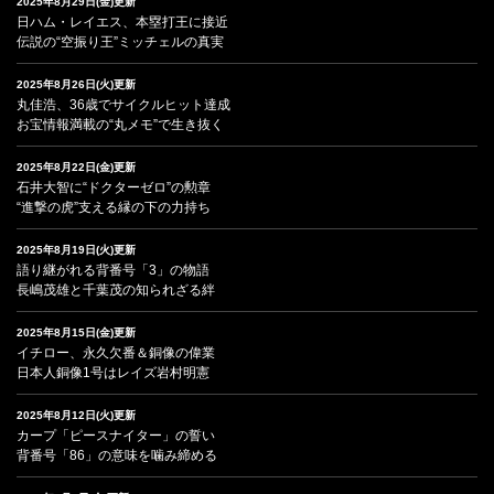
2025年8月29日(金)更新
日ハム・レイエス、本塁打王に接近
伝説の“空振り王”ミッチェルの真実
2025年8月26日(火)更新
丸佳浩、36歳でサイクルヒット達成
お宝情報満載の“丸メモ”で生き抜く
2025年8月22日(金)更新
石井大智に“ドクターゼロ”の勲章
“進撃の虎”支える縁の下の力持ち
2025年8月19日(火)更新
語り継がれる背番号「3」の物語
長嶋茂雄と千葉茂の知られざる絆
2025年8月15日(金)更新
イチロー、永久欠番＆銅像の偉業
日本人銅像1号はレイズ岩村明憲
2025年8月12日(火)更新
カープ「ピースナイター」の誓い
背番号「86」の意味を噛み締める