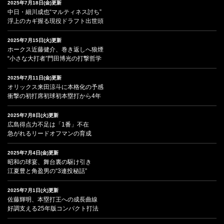
2025年7月18日(金)更新
中日・細川成也“マルティネス討ち”
浮上のカギ握る現役ドラフト出世頭
2025年7月15日(火)更新
ホークス近藤健介、巻き返しへ狼煙
“小さな大打者”門田博光の打撃哲学
2025年7月11日(金)更新
オリックス来田涼斗に本格化の予感
衝撃の初打席初球初本塁打から4年
2025年7月8日(火)更新
広島得点力不足は「1番」不在
急がれるリードオフマンの育成
2025年7月4日(金)更新
昭和の球宴、舞台裏の駆け引き
江夏豊と角盈男の“3連投秘話”
2025年7月1日(火)更新
佐藤輝明、本塁打王への成長曲線
好調支える25年版コンパクト打法