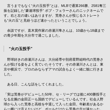
言うまでもなく“火の玉投手”とは、MLBで通算266勝、2581奪三
振を記録した“豪速球投手” ボブ・フェラーさんのニックネームで
す。右と左の違いはありますが、荒巻さんが投じるストレート
も“火の玉”と見紛うほど速かったということでしょう。
余談ですが、直木賞作家の赤瀬川隼さんは、10歳から18歳まで
の青少年期を大分市で過ごしました。
“火の玉投手”
野球好きの赤瀬川さんは、大分経専や別府星野組時代の荒巻さ
んが投げる姿をよく見ていたそうです。その赤瀬川さんとは、東
京や横浜で、プロのみならずアマの試合もよく一緒に観に行きま
した。
ある日、こんな話をしてくれました。
「実は荒巻がデビューした50年、セ・リーグでは後に400勝投手と
なる左腕の金田正一も国鉄でデビューしているんです。社会人野
球から入った荒巻と高校を中退して入った金田。年齢差があるか
ら一概には言えないけど、ボールだけなら荒巻の方が速かった。