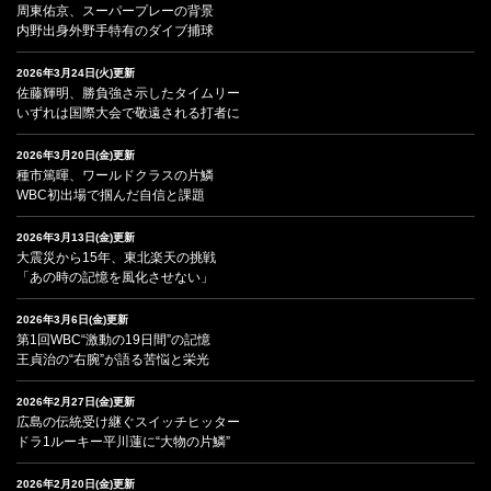
周東佑京、スーパープレーの背景
内野出身外野手特有のダイブ捕球
2026年3月24日(火)更新
佐藤輝明、勝負強さ示したタイムリー
いずれは国際大会で敬遠される打者に
2026年3月20日(金)更新
種市篤暉、ワールドクラスの片鱗
WBC初出場で掴んだ自信と課題
2026年3月13日(金)更新
大震災から15年、東北楽天の挑戦
「あの時の記憶を風化させない」
2026年3月6日(金)更新
第1回WBC“激動の19日間”の記憶
王貞治の“右腕”が語る苦悩と栄光
2026年2月27日(金)更新
広島の伝統受け継ぐスイッチヒッター
ドラ1ルーキー平川蓮に“大物の片鱗”
2026年2月20日(金)更新