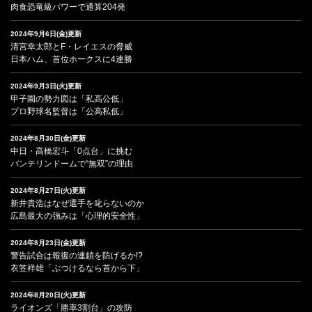
肉食恐竜級パワーで通算204発
2024年9月6日(金)更新
清宮幸太郎とF・レイエスの脅威
日本ハム、首位ホークスに4連勝
2024年9月3日(火)更新
甲子園の勢力図は「私高公低」
プロ野球名監督は「公高私低」
2024年8月30日(金)更新
中日・髙橋宏斗「0点台」に挑む
バンテリンドームで“無双”の理由
2024年8月27日(火)更新
新井貴浩はなぜ選手を叱らないのか
広島最大の強みは「心理的安全性」
2024年8月23日(金)更新
警告試合は報復の連鎖を防げるか!?
衣笠祥雄「ぶつけるなら首から下」
2024年8月20日(火)更新
ライオンズ「勝率3割台」の攻防