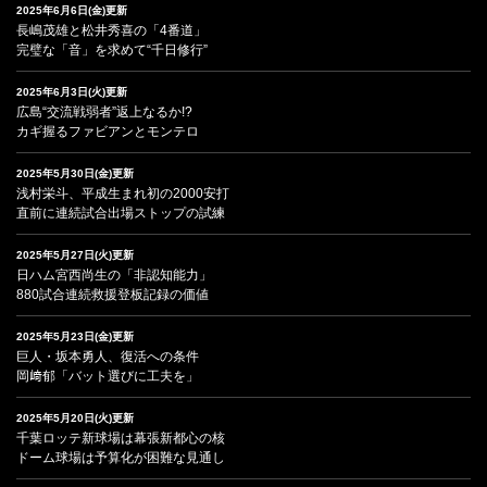
2025年6月6日(金)更新
長嶋茂雄と松井秀喜の「4番道」
完璧な「音」を求めて“千日修行”
2025年6月3日(火)更新
広島“交流戦弱者”返上なるか!?
カギ握るファビアンとモンテロ
2025年5月30日(金)更新
浅村栄斗、平成生まれ初の2000安打
直前に連続試合出場ストップの試練
2025年5月27日(火)更新
日ハム宮西尚生の「非認知能力」
880試合連続救援登板記録の価値
2025年5月23日(金)更新
巨人・坂本勇人、復活への条件
岡﨑郁「バット選びに工夫を」
2025年5月20日(火)更新
千葉ロッテ新球場は幕張新都心の核
ドーム球場は予算化が困難な見通し