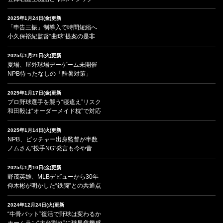
2025年1月24日(金)更新
「申告三振」制導入で時間短縮へ
小久保裕紀監督“曲球”提案の是非
2025年1月21日(火)更新
夏場、屋外球場デーゲーム未開催
NPB待ったなしの「酷暑対策」
2025年1月17日(金)更新
プロ野球選手を襲う“寝違え”リスク
和田毅は“オーダーメイド枕”で対応
2025年1月14日(火)更新
NPB、ピッチャー出身監督が半数
ノムさん“投手NG”発言も今や昔
2025年1月10日(金)更新
野茂英雄、MLBデビューから30年
仰木彬が明かした“鉄腕”との共通点
2024年12月24日(火)更新
“牛骨バット”復活で野球は変わるか
ホームラン“大台割れ”に球界危機感