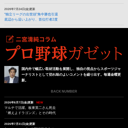
2026年7月24日(金)更新
“独立リーグの出世頭”角中勝也引退
底辺から這い上がり、首位打者2度
国内外で幅広い取材活動を展開し、独自の視点からスポーツジャ
ーナリストとして切れ味のよいコメントを繰り出す。毎週金曜更
新。
BACK NUMBER
2026年8月7日(金)更新
NEW
マルチで活躍。板東英二さん死去
「燃えよドラゴンズ」とその時代
2026年7月31日(金)更新