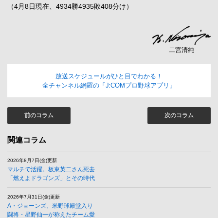
（4月8日現在、4934勝4935敗408分け）
二宮清純
放送スケジュールがひと目でわかる！
全チャンネル網羅の「J:COMプロ野球アプリ」
前のコラム
次のコラム
関連コラム
2026年8月7日(金)更新
マルチで活躍。板東英二さん死去
「燃えよドラゴンズ」とその時代
2026年7月31日(金)更新
A・ジョーンズ、米野球殿堂入り
闘将・星野仙一が称えたチーム愛