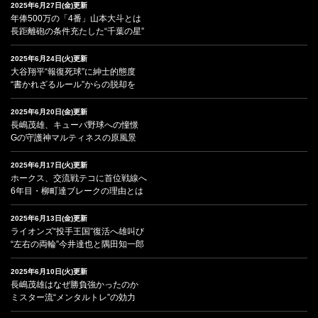
2025年6月27日(金)更新
年俸500万の「4番」山本大斗とは
長距離砲の条件充たした“千葉の星”
2025年6月24日(火)更新
大谷翔平“報復死球”に紳士的態度
“書かれざるルール”からの脱却を
2025年6月20日(金)更新
長嶋茂雄、キューバ野球への憧憬
Gの守護神マルティネスの原風景
2025年6月17日(火)更新
ホークス、交流戦テコに首位戦線へ
6年目・柳町達ブレークの理由とは
2025年6月13日(金)更新
ライオンズ“投手王国”復活へ雄叫び
“左右の両輪”今井達也と隅田知一郎
2025年6月10日(火)更新
長嶋茂雄はなぜ勝負強かったのか
ミスター流“メンタルトレ”の効力