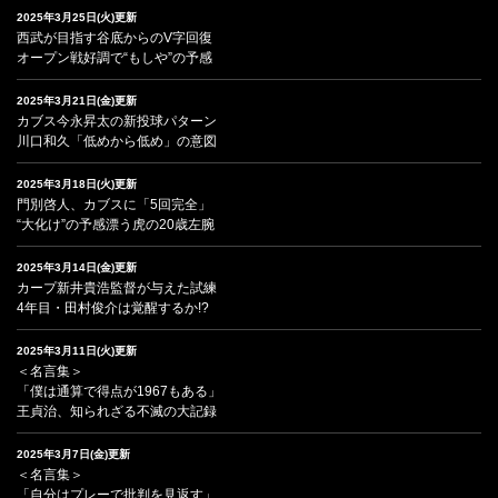
2025年3月25日(火)更新
西武が目指す谷底からのV字回復
オープン戦好調で“もしや”の予感
2025年3月21日(金)更新
カブス今永昇太の新投球パターン
川口和久「低めから低め」の意図
2025年3月18日(火)更新
門別啓人、カブスに「5回完全」
“大化け”の予感漂う虎の20歳左腕
2025年3月14日(金)更新
カープ新井貴浩監督が与えた試練
4年目・田村俊介は覚醒するか!?
2025年3月11日(火)更新
＜名言集＞
「僕は通算で得点が1967もある」
王貞治、知られざる不滅の大記録
2025年3月7日(金)更新
＜名言集＞
「自分はプレーで批判を見返す」