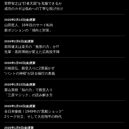
菅野智之は“打者天国”を克服できるか
成功のカギは低めへの丁寧な投げ分け
2026年2月13日(金)更新
山田哲人、16年目のサード転向
新ポジションの「傾向と対策」
2026年2月6日(金)更新
前田健太は楽天の「無形の力」か!?
先輩・黒田博樹が変えた広島投手陣
2026年1月30日(金)更新
川相昌弘、殿堂入りに2票届かず
“バントの神様”が語る犠打の奥義
2026年1月23日(金)更新
栗山英樹「知の力」で殿堂入り
「三原マジック」の読み解き方
2026年1月16日(金)更新
全日本惨敗！1949年の“黒船ショック”
2リーグ分立、そして大谷翔平の時代
2026年1月9日(金)更新