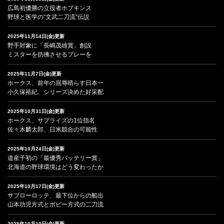
広島初優勝の立役者ホプキンス
野球と医学の“文武二刀流”伝説
2025年11月14日(金)更新
野手対象に「長嶋茂雄賞」創設
ミスターを彷彿させるプレーを
2025年11月7日(金)更新
ホークス、前年の屈辱晴らす日本一
小久保裕紀、シリーズ決めた好采配
2025年10月31日(金)更新
ホークス、サプライズの1位指名
佐々木麟太郎、日米競合の可能性
2025年10月24日(金)更新
道産子初の「最優秀バッテリー賞」
北海道の野球環境はどう変わったか
2025年10月17日(金)更新
サブローロッテ、最下位からの船出
山本功児方式とボビー方式の二刀流
2025年10月10日(金)更新