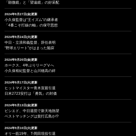
「顕微鏡」と「望遠鏡」の好采配
2024年9月27日(金)更新
小久保監督は“王イズム”の継承者
「4番こそ打線の軸」の保守思想
2024年9月24日(火)更新
中日・立浪和義監督、辞任表明
“野球エリート”がはまった陥穽
2024年9月20日(金)更新
ホークス、4年ぶりリーグⅤへ
小久保裕紀監督と山川穂高の絆
2024年9月17日(火)更新
ヒットマイスター青木宣親引退
日米2723安打は「勇気」の対価
2024年9月13日(金)更新
ビシエド、中日退団で新天地熱望
ベストマッチングは貧打広島か!?
2024年9月10日(火)更新
オリ一筋19年、T-岡田現役引退