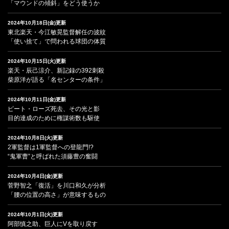
「マウンドの傾斜」をどう使うか
2024年10月18日(金)更新
東北楽天・今江敏晃監督解任の波紋
「使い捨て」で問われる球団の体質
2024年10月15日(火)更新
楽天・辰己涼介、新記録の392刺殺
柴原洋が語る「名センターの条件」
2024年10月11日(金)更新
ピート・ローズ死去、その光と影
目的達成のために権謀術数も駆使
2024年10月8日(火)更新
2軍監督は1軍監督への登龍門!?
“鬼軍曹”と呼ばれた須藤豊の奮闘
2024年10月4日(金)更新
菅野智之「復活」を川口和久が分析
「腰の位置の高さ」が意味するもの
2024年10月1日(火)更新
阿部慎之助、巨人にVを取り戻す