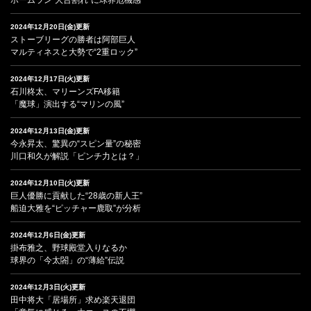
2024年12月20日(金)更新
ストーブリーグの勝者は阿部巨人
マルティネスと大勢で“2重ロック”
2024年12月17日(火)更新
石川柊太、マリーンズFA移籍
「魔球」演出する“マリンの風”
2024年12月13日(金)更新
今永昇太、驚異の“スピン量”の秘密
川口和久が解説「ピンチ力とは？」
2024年12月10日(火)更新
巨人優勝に貢献した“28歳の新人王”
船迫大雅を“ピッチャー鹿取”が分析
2024年12月6日(金)更新
掛布雅之、野球殿堂入りなるか
球界の「今太閤」の“薄給”伝説
2024年12月3日(火)更新
田中将大「居場所」求め楽天退団