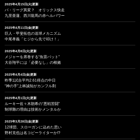
2025年4月15日(火)更新
パ・リーグ異変？ オリックス快走
九里亜蓮、西川龍馬の赤ヘルパワー
2025年4月11日(金)更新
巨人・甲斐拓也の送球メカニズム
中尾孝義「ヒジから先で叩け！」
2025年4月8日(火)更新
メジャーを席巻する“魚雷バット”
大谷翔平には「必要なし」の根拠
2025年4月4日(金)更新
昨季1試合平均2.61得点の中日
“神の手”上林誠知がカンフル剤
2025年4月1日(火)更新
ルーキー佐々木朗希の“悪戦苦闘”
制球難の理由は技術かメンタルか
2025年3月28日(金)更新
12球団、スローガンに込めた思い
野村克也は名コピーライターか!?