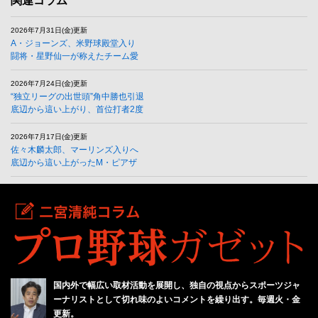
関連コラム
2026年7月31日(金)更新
A・ジョーンズ、米野球殿堂入り
闘将・星野仙一が称えたチーム愛
2026年7月24日(金)更新
“独立リーグの出世頭”角中勝也引退
底辺から這い上がり、首位打者2度
2026年7月17日(金)更新
佐々木麟太郎、マーリンズ入りへ
底辺から這い上がったM・ピアザ
国内外で幅広い取材活動を展開し、独自の視点からスポーツジャ
ーナリストとして切れ味のよいコメントを繰り出す。毎週火・金
更新。