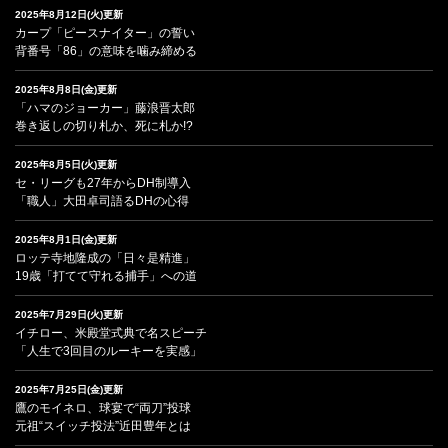
2025年8月12日(火)更新
カープ「ピースナイター」の誓い
背番号「86」の意味を噛み締める
2025年8月8日(金)更新
「ハマのジョーカー」藤浪晋太郎
巻き返しの切り札か、死に札か!?
2025年8月5日(火)更新
セ・リーグも27年からDH制導入
「職人」大田卓司語るDHの心得
2025年8月1日(金)更新
ロッテ寺地隆成の「日々是精進」
19歳「打てて守れる捕手」への道
2025年7月29日(火)更新
イチロー、米殿堂式典で名スピーチ
「人生で3回目のルーキーを実感」
2025年7月25日(金)更新
鷹のモイネロ、球宴で“両刀”投球
元祖“スイッチ投法”近田豊年とは