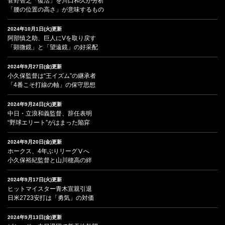
菅野智之「復活」を川口和久が分析
「腰の位置の高さ」が意味するもの
2024年10月1日(火)更新
阿部慎之助、巨人にVを取り戻す
「顕微鏡」と「望遠鏡」の好采配
2024年9月27日(金)更新
小久保監督は“王イズム”の継承者
「4番こそ打線の軸」の保守思想
2024年9月24日(火)更新
中日・立浪和義監督、辞任表明
“野球エリート”がはまった陥穽
2024年9月20日(金)更新
ホークス、4年ぶりリーグⅤへ
小久保裕紀監督と山川穂高の絆
2024年9月17日(火)更新
ヒットマイスター青木宣親引退
日米2723安打は「勇気」の対価
2024年9月13日(金)更新