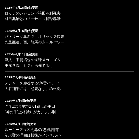
2025年4月18日(金)更新
ロッテのレジェンド袴田英利死去
村田兆治とのノーサイン捕球秘話
2025年4月15日(火)更新
パ・リーグ異変？ オリックス快走
九里亜蓮、西川龍馬の赤ヘルパワー
2025年4月11日(金)更新
巨人・甲斐拓也の送球メカニズム
中尾孝義「ヒジから先で叩け！」
2025年4月8日(火)更新
メジャーを席巻する“魚雷バット”
大谷翔平には「必要なし」の根拠
2025年4月4日(金)更新
昨季1試合平均2.61得点の中日
“神の手”上林誠知がカンフル剤
2025年4月1日(火)更新
ルーキー佐々木朗希の“悪戦苦闘”
制球難の理由は技術かメンタルか