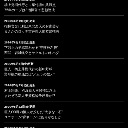
橋上秀樹代行と古葉竹識の共通点
75年カープは3指揮官で悲願達成
2026年6月19日(金)更新
指揮官交代劇は東北楽天のお家芸か
まさかのロッテ吉井理人前監督招聘
2026年6月12日(金)更新
下剋上の予感漂わせる“守護神左腕”
西武・岩城颯空とヤクルトのキハダ
2026年6月5日(金)更新
巨人・橋上秀樹代行の新ID野球
野球観の根底には“ノムラの教え”
2026年5月29日(金)更新
村上宗隆、MLB新人王候補に浮上
またぞろ新人王資格論争勃発か!?
2026年5月22日(金)更新
巨人OB堀内恒夫が投じた“大きな一石”
ユニホーム“背ネーム”はありかなしか