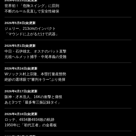
2026年5月15日(金)更新
世界初！「危険スイング」に罰則
不断のルール見直しで安全性確保
2026年5月8日(金)更新
ジェリー、213cmのインパクト
「マウンドに上がるだけで武器」
2026年5月1日(金)更新
中日・石伊雄太、オスナのバット直撃
元祖ヘルメット捕手・中尾孝義の受難
2026年4月24日(金)更新
Wソックス村上宗隆、本塁打量産態勢
絶妙の選球眼で“審判キラー”ぶり発揮
2026年4月17日(金)更新
阪神・才木浩人、16Kの衝撃と痛恨
あと3つで「最多奪三振記録タイ」
2026年4月10日(金)更新
ロッテ、4934勝4934敗の軌跡
1950年に「初代王者」の金看板