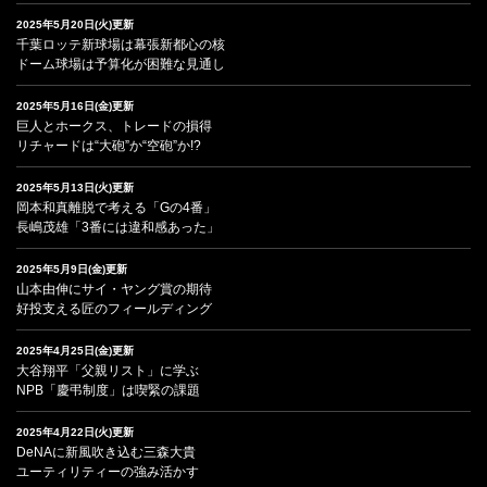
2025年5月20日(火)更新
千葉ロッテ新球場は幕張新都心の核
ドーム球場は予算化が困難な見通し
2025年5月16日(金)更新
巨人とホークス、トレードの損得
リチャードは“大砲”か“空砲”か!?
2025年5月13日(火)更新
岡本和真離脱で考える「Gの4番」
長嶋茂雄「3番には違和感あった」
2025年5月9日(金)更新
山本由伸にサイ・ヤング賞の期待
好投支える匠のフィールディング
2025年4月25日(金)更新
大谷翔平「父親リスト」に学ぶ
NPB「慶弔制度」は喫緊の課題
2025年4月22日(火)更新
DeNAに新風吹き込む三森大貴
ユーティリティーの強み活かす