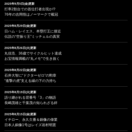
2025年9月5日(金)更新
打率2割台での首位打者出現か!?
76年の吉岡悟はノーマークで載冠
2025年8月29日(金)更新
日ハム・レイエス、本塁打王に接近
伝説の“空振り王”ミッチェルの真実
2025年8月26日(火)更新
丸佳浩、36歳でサイクルヒット達成
お宝情報満載の“丸メモ”で生き抜く
2025年8月22日(金)更新
石井大智に“ドクターゼロ”の勲章
“進撃の虎”支える縁の下の力持ち
2025年8月19日(火)更新
語り継がれる背番号「3」の物語
長嶋茂雄と千葉茂の知られざる絆
2025年8月15日(金)更新
イチロー、永久欠番＆銅像の偉業
日本人銅像1号はレイズ岩村明憲