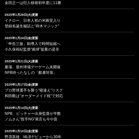
金田正一は巨人移籍初年度に11勝
2025年1月28日(火)更新
イチロー、日本人初の米殿堂入り
登録名誕生秘話と“仰木マジック”
2025年1月24日(金)更新
「申告三振」制導入で時間短縮へ
小久保裕紀監督“曲球”提案の是非
2025年1月21日(火)更新
夏場、屋外球場デーゲーム未開催
NPB待ったなしの「酷暑対策」
2025年1月17日(金)更新
プロ野球選手を襲う“寝違え”リスク
和田毅は“オーダーメイド枕”で対応
2025年1月14日(火)更新
NPB、ピッチャー出身監督が半数
ノムさん“投手NG”発言も今や昔
2025年1月10日(金)更新
野茂英雄、MLBデビューから30年