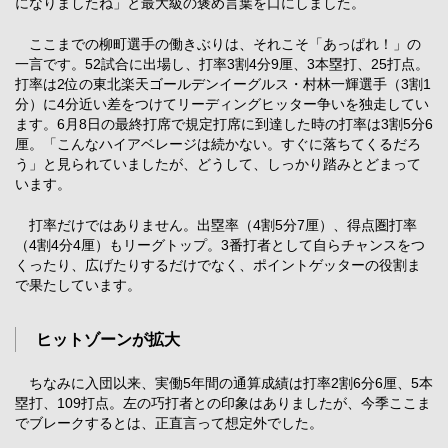
になりましたね」と最大級の褒め言葉を口にしました。
ここまでの柳町選手の働きぶりは、それこそ「あっぱれ！」の
一言です。52試合に出場し、打率3割4分9厘、3本塁打、25打点。
打率は2位の東北楽天ゴールデンイーグルス・村林一輝選手（3割1
分）に4分近い差をつけてリーディングヒッター争いを独走してい
ます。6月8日の最終打席で規定打席に到達した時の打率は3割5分6
厘。「こんなハイアベレージは続かない。すぐに落ちてくるだろ
う」と見られていましたが、どうして、しっかり踏みとどまって
います。
打率だけではありません。出塁率（4割5分7厘）、得点圏打率
（4割4分4厘）もリーグトップ。3番打者として自らチャンスをつ
くったり、広げたりするだけでなく、ポイントゲッターの役割ま
で果たしています。
ヒットゾーンが拡大
ちなみに入団以来、実働5年間の通算成績は打率2割6分6厘、5本
塁打、109打点。左の巧打者との印象はありましたが、今季ここま
でブレークするとは、正直言って想定外でした。