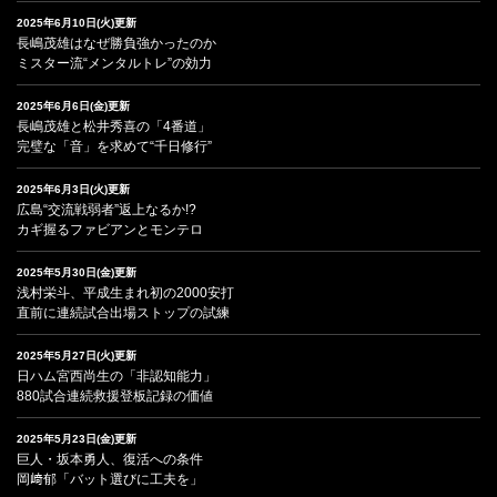
2025年6月10日(火)更新
長嶋茂雄はなぜ勝負強かったのか
ミスター流“メンタルトレ”の効力
2025年6月6日(金)更新
長嶋茂雄と松井秀喜の「4番道」
完璧な「音」を求めて“千日修行”
2025年6月3日(火)更新
広島“交流戦弱者”返上なるか!?
カギ握るファビアンとモンテロ
2025年5月30日(金)更新
浅村栄斗、平成生まれ初の2000安打
直前に連続試合出場ストップの試練
2025年5月27日(火)更新
日ハム宮西尚生の「非認知能力」
880試合連続救援登板記録の価値
2025年5月23日(金)更新
巨人・坂本勇人、復活への条件
岡﨑郁「バット選びに工夫を」