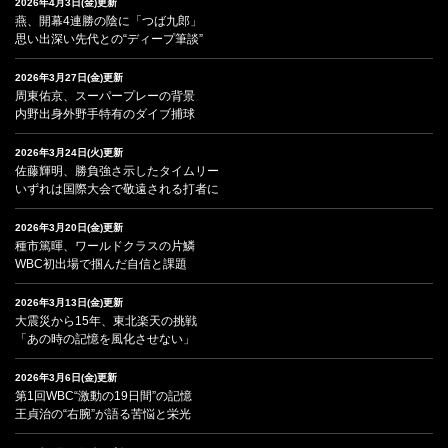
2026年4月3日(金)更新
燕、開幕4連勝の陰に「つば九郎」
思い出深い先代との“ディープ筆談”
2026年3月27日(金)更新
周東佑京、スーパープレーの背景
内野出身外野手特有のダイブ捕球
2026年3月24日(火)更新
佐藤輝明、勝負強さ示したタイムリー
いずれは国際大会で敬遠される打者に
2026年3月20日(金)更新
種市篤暉、ワールドクラスの片鱗
WBC初出場で掴んだ自信と課題
2026年3月13日(金)更新
大震災から15年、東北楽天の挑戦
「あの時の記憶を風化させない」
2026年3月6日(金)更新
第1回WBC“激動の19日間”の記憶
王貞治の“右腕”が語る苦悩と栄光