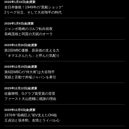
2026年1月16日(金)更新
全日本惨敗！1949年の“黒船ショック”
2リーグ分立、そして大谷翔平の時代
2026年1月9日(金)更新
ジャンボ尾崎のゴルフ転向前夜
長嶋茂雄と同質の天賦のオーラ
2025年12月26日(金)更新
第2回WBC優勝、原辰徳の支える力
「オマエさんたち」と呼んだ気配り
2025年12月19日(金)更新
第6回WBCの“侍大将”は大谷翔平
実績と言動で井端ジャパンを牽引
2025年12月12日(金)更新
佐藤輝明、Gグラブ賞受賞の背景
ファースト大山悠輔に感謝の理由
2025年12月5日(金)更新
1976年“長嶋巨人”初V支えたOH砲
王貞治と張本勲、友情とライバル心