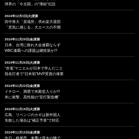
球界の「今太閤」の“薄給”伝説
2024年12月3日(火)更新
田中将大「居場所」求め楽天退団
「意気に感じる」大エースの不憫
2024年11月29日(金)更新
日本、台湾に敗れ大会連覇ならず
WBC連覇への課題は継投策か!?
2024年11月26日(火)更新
“赤鬼”マニエルが日本で学んだこと
指名打者で“日米初”MVP受賞の偉業
2024年11月22日(金)更新
イチロー、満票で米殿堂入りか!?
米に衝撃、高性能の“安打製造機”
2024年11月19日(火)更新
広島、リベンジのカギは新外国人
失敗した場合は“補正予算”で対応
2024年11月15日(金)更新
中日・根尾昂、来季は背水の陣で