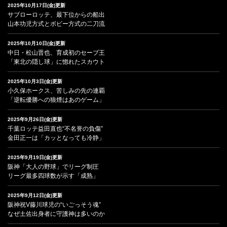
2025年10月17日(金)更新
サブローロッテ、最下位からの船出
山本功児方式とボビー方式の二刀流
2025年10月10日(金)更新
中日・松山晋也、育成初のセーブ王
「東北の隠し球」に惚れたスカウト
2025年10月3日(金)更新
小久保ホークス、苦しみの先の連覇
「逆転優勝への狼煙はあのゲーム」
2025年9月26日(金)更新
千葉ロッテ益田直也“不名誉の負傷”
金田正一は「カッとなっても冷静」
2025年9月19日(金)更新
阪神「大人の野球」でリーグ制圧
リーグ最多四球数が示す「成熟」
2025年9月12日(金)更新
阪神祝V藤川球児の“いごっそう魂”
なぜ土佐出身者に守護神は多いのか