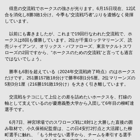
得意の交流戦でホークスの強さが光ります。6月15日現在、12試
合を消化し8勝3敗1分け。今季も“交流戦巧者”ぶりを遺憾なく発揮
しています。
以前にも書きましたが、これまで19回行なわれた交流戦で、ホ
ークスは8回も優勝しています。2位が千葉ロッテマリーンズ、読
売ジャイアンツ、オリックス・バファローズ、東京ヤクルトスワ
ローズの2回ですから、“ホークスのための交流戦”と言っても過言
ではないでしょう。
勝率も6割を超えている（2024年交流戦終了時点）のはホークス
だけです。251勝157敗18分けで勝率6割1分5厘。2位マリーンズの
5割3分1厘（216勝191敗19分け）を大きく引き離しています。
交流戦をテコにして上位との差を詰めたいホークスを、打線の
軸として支えているのが慶應義塾大学から入団して6年目の柳町達
選手です。
6月7日、神宮球場でのスワローズ戦に8対1と大勝した直後の囲
み取材で、小久保裕紀監督は、この日4安打2打点と大活躍した柳
町選手に触れ、「もう外せない選手から、チームを牽引する選手