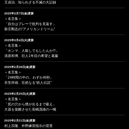
王貞治、知られざる不滅の大記録
2025年3月7日(金)更新
＜名言集＞
「自分はプレーで批判を見返す」
新庄剛志の“アメリカンドリーム”
2025年3月4日(火)更新
＜名言集＞
「ホンマ、人殺しでもしたんか!?」
清原和博、巨人1年目の希望と葛藤
2025年2月28日(金)更新
＜名言集＞
「24時間の中の、わずか何秒」
衣笠祥雄、壮絶なる“鉄人伝説”
2025年2月25日(火)更新
＜名言集＞
「尻の穴から煙が出るまで吸え」
大器を覚醒させた長嶋茂雄の一喝
2025年2月21日(金)更新
村上宗隆、外野練習指示の背景