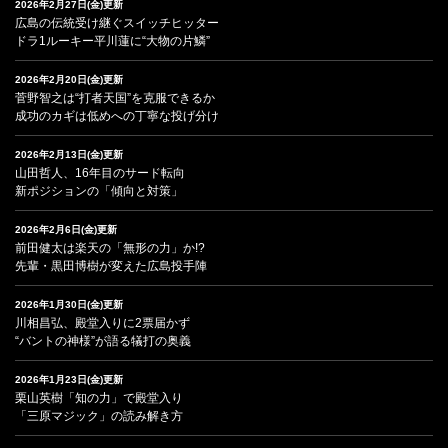
2026年2月27日(金)更新
広島の伝統受け継ぐスイッチヒッター
ドラ1ルーキー平川蓮に“大物の片鱗”
2026年2月20日(金)更新
菅野智之は“打者天国”を克服できるか
成功のカギは低めへの丁寧な投げ分け
2026年2月13日(金)更新
山田哲人、16年目のサード転向
新ポジションの「傾向と対策」
2026年2月6日(金)更新
前田健太は楽天の「無形の力」か!?
先輩・黒田博樹が変えた広島投手陣
2026年1月30日(金)更新
川相昌弘、殿堂入りに2票届かず
“バントの神様”が語る犠打の奥義
2026年1月23日(金)更新
栗山英樹「知の力」で殿堂入り
「三原マジック」の読み解き方