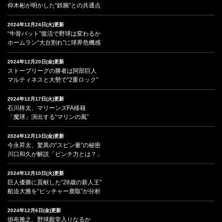
仰木彬が明かした“鉄腕”との共通点
2024年12月24日(火)更新
“牛骨バット”復活で野球は変わるか
ホームラン“大台割れ”に球界危機感
2024年12月20日(金)更新
ストーブリーグの勝者は阿部巨人
マルティネスと大勢で“2重ロック”
2024年12月17日(火)更新
石川柊太、マリーンズFA移籍
「魔球」演出する“マリンの風”
2024年12月13日(金)更新
今永昇太、驚異の“スピン量”の秘密
川口和久が解説「ピンチ力とは？」
2024年12月10日(火)更新
巨人優勝に貢献した“28歳の新人王”
船迫大雅を“ピッチャー鹿取”が分析
2024年12月6日(金)更新
掛布雅之、野球殿堂入りなるか