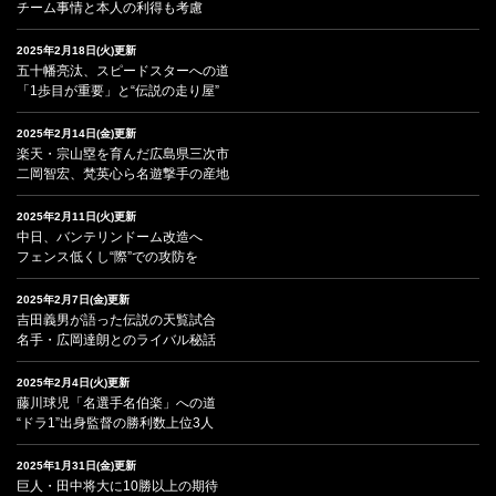
チーム事情と本人の利得も考慮
2025年2月18日(火)更新
五十幡亮汰、スピードスターへの道
「1歩目が重要」と“伝説の走り屋”
2025年2月14日(金)更新
楽天・宗山塁を育んだ広島県三次市
二岡智宏、梵英心ら名遊撃手の産地
2025年2月11日(火)更新
中日、バンテリンドーム改造へ
フェンス低くし“際”での攻防を
2025年2月7日(金)更新
吉田義男が語った伝説の天覧試合
名手・広岡達朗とのライバル秘話
2025年2月4日(火)更新
藤川球児「名選手名伯楽」への道
“ドラ1”出身監督の勝利数上位3人
2025年1月31日(金)更新
巨人・田中将大に10勝以上の期待