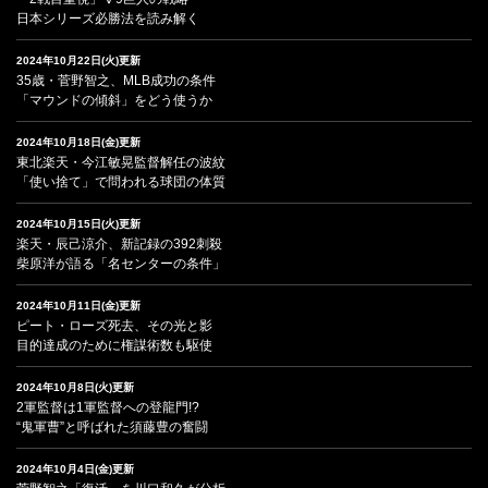
日本シリーズ必勝法を読み解く
2024年10月22日(火)更新
35歳・菅野智之、MLB成功の条件
「マウンドの傾斜」をどう使うか
2024年10月18日(金)更新
東北楽天・今江敏晃監督解任の波紋
「使い捨て」で問われる球団の体質
2024年10月15日(火)更新
楽天・辰己涼介、新記録の392刺殺
柴原洋が語る「名センターの条件」
2024年10月11日(金)更新
ピート・ローズ死去、その光と影
目的達成のために権謀術数も駆使
2024年10月8日(火)更新
2軍監督は1軍監督への登龍門!?
“鬼軍曹”と呼ばれた須藤豊の奮闘
2024年10月4日(金)更新