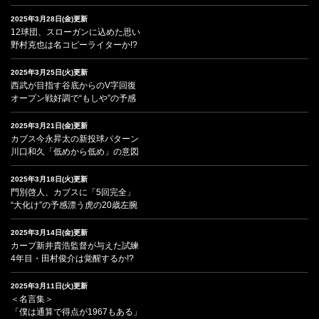
2025年3月28日(金)更新
12球団、スローガンに込めた思い
野村克也は名コピーライターか!?
2025年3月25日(火)更新
西武が目指す谷底からのV字回復
オープン戦好調で“もしや”の予感
2025年3月21日(金)更新
カブス今永昇太の新投球パターン
川口和久「低めから低め」の意図
2025年3月18日(火)更新
門別啓人、カブスに「5回完全」
“大化け”の予感漂う虎の20歳左腕
2025年3月14日(金)更新
カープ新井貴浩監督が与えた試練
4年目・田村俊介は覚醒するか!?
2025年3月11日(火)更新
＜名言集＞
「僕は通算で得点が1967もある」