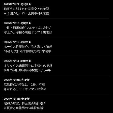
2025年7月22日(火)更新
球宴史に刻まれた悲喜交々の物語
甲子園のヒーロー太田幸司の苦悩
2025年7月18日(金)更新
中日・細川成也“マルティネス討ち”
浮上のカギ握る現役ドラフト出世頭
2025年7月15日(火)更新
ホークス近藤健介、巻き返しへ狼煙
“小さな大打者”門田博光の打撃哲学
2025年7月11日(金)更新
オリックス来田涼斗に本格化の予感
衝撃の初打席初球初本塁打から4年
2025年7月8日(火)更新
広島得点力不足は「1番」不在
急がれるリードオフマンの育成
2025年7月4日(金)更新
昭和の球宴、舞台裏の駆け引き
江夏豊と角盈男の“3連投秘話”