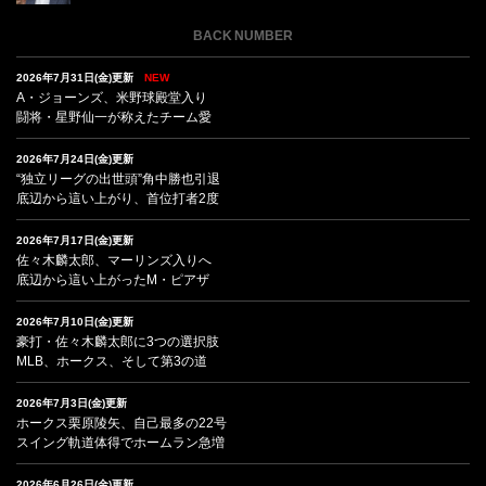
BACK NUMBER
2026年7月31日(金)更新
NEW
A・ジョーンズ、米野球殿堂入り
闘将・星野仙一が称えたチーム愛
2026年7月24日(金)更新
“独立リーグの出世頭”角中勝也引退
底辺から這い上がり、首位打者2度
2026年7月17日(金)更新
佐々木麟太郎、マーリンズ入りへ
底辺から這い上がったM・ピアザ
2026年7月10日(金)更新
豪打・佐々木麟太郎に3つの選択肢
MLB、ホークス、そして第3の道
2026年7月3日(金)更新
ホークス栗原陵矢、自己最多の22号
スイング軌道体得でホームラン急増
2026年6月26日(金)更新