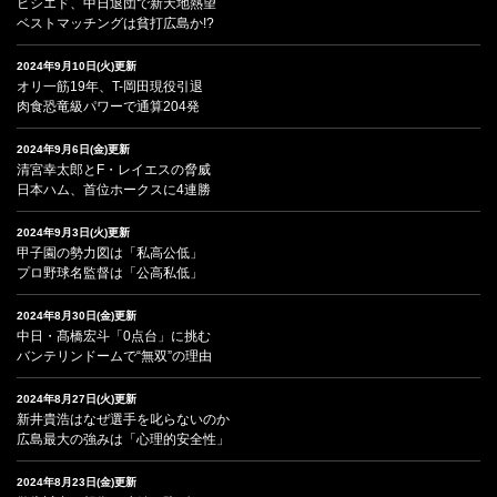
ビシエド、中日退団で新天地熱望
ベストマッチングは貧打広島か!?
2024年9月10日(火)更新
オリ一筋19年、T-岡田現役引退
肉食恐竜級パワーで通算204発
2024年9月6日(金)更新
清宮幸太郎とF・レイエスの脅威
日本ハム、首位ホークスに4連勝
2024年9月3日(火)更新
甲子園の勢力図は「私高公低」
プロ野球名監督は「公高私低」
2024年8月30日(金)更新
中日・髙橋宏斗「0点台」に挑む
バンテリンドームで“無双”の理由
2024年8月27日(火)更新
新井貴浩はなぜ選手を叱らないのか
広島最大の強みは「心理的安全性」
2024年8月23日(金)更新