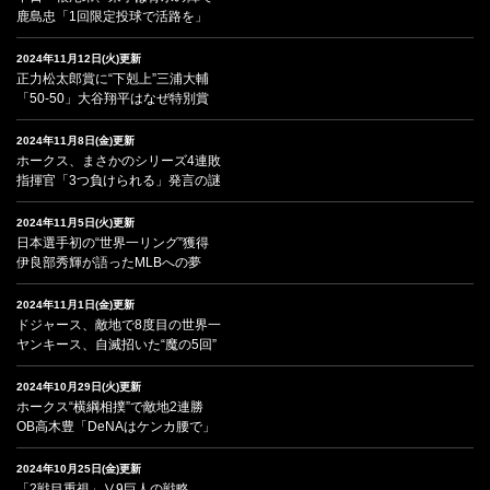
鹿島忠「1回限定投球で活路を」
2024年11月12日(火)更新
正力松太郎賞に“下剋上”三浦大輔
「50-50」大谷翔平はなぜ特別賞
2024年11月8日(金)更新
ホークス、まさかのシリーズ4連敗
指揮官「3つ負けられる」発言の謎
2024年11月5日(火)更新
日本選手初の“世界一リング”獲得
伊良部秀輝が語ったMLBへの夢
2024年11月1日(金)更新
ドジャース、敵地で8度目の世界一
ヤンキース、自滅招いた“魔の5回”
2024年10月29日(火)更新
ホークス“横綱相撲”で敵地2連勝
OB高木豊「DeNAはケンカ腰で」
2024年10月25日(金)更新
「2戦目重視」Ⅴ9巨人の戦略