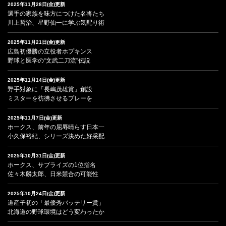
2025年11月28日(金)更新
選手の家族を味方につけた名将たち
川上哲治、星野仙一に学ぶ気配り術
2025年11月21日(金)更新
広島初優勝の立役者ホプキンス
野球と医学の“文武二刀流”伝説
2025年11月14日(金)更新
野手対象に「長嶋茂雄賞」創設
ミスターを彷彿させるプレーを
2025年11月7日(金)更新
ホークス、前年の屈辱晴らす日本一
小久保裕紀、シリーズ決めた好采配
2025年10月31日(金)更新
ホークス、サプライズの1位指名
佐々木麟太郎、日米競合の可能性
2025年10月24日(金)更新
道産子初の「最優秀バッテリー賞」
北海道の野球環境はどう変わったか