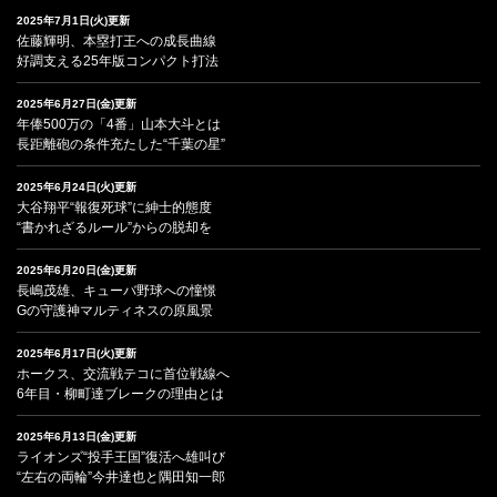
2025年7月1日(火)更新
佐藤輝明、本塁打王への成長曲線
好調支える25年版コンパクト打法
2025年6月27日(金)更新
年俸500万の「4番」山本大斗とは
長距離砲の条件充たした“千葉の星”
2025年6月24日(火)更新
大谷翔平“報復死球”に紳士的態度
“書かれざるルール”からの脱却を
2025年6月20日(金)更新
長嶋茂雄、キューバ野球への憧憬
Gの守護神マルティネスの原風景
2025年6月17日(火)更新
ホークス、交流戦テコに首位戦線へ
6年目・柳町達ブレークの理由とは
2025年6月13日(金)更新
ライオンズ“投手王国”復活へ雄叫び
“左右の両輪”今井達也と隅田知一郎