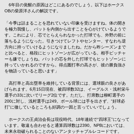
6年目の覚醒の原因はどこにあるのでしょう。以下はホークス
OBの柴原洋さんの解説です。
「今季は詰まることを恐れていない印象を受けますね。体の開き
を極力我慢し、バットを内側から出すことを心がけているようで
す。これにより、芯でとらえられなかった打球でも、外野の前に
落ちるようになった。引きつけてレフトやセンター、すなわち逆
方向に持っていけるようになりましたね。だから昨シーズンまで
と比べると、格段にヒットゾーンが広がっている。相手ピッチャ
ーも嫌でしょうね。バットの芯を外した打球でもヒットゾーンに
持っていかれるのですから。得点圏打率の高さが、彼の勝負強さ
を物語っていると思います」
高打率と高出塁率を維持している背景には、選球眼の良さがあ
げられます。6月15日現在、被四球数32は、イーグルス・浅村栄斗
選手の33に次いでリーグ2位です。ただし、打席数は柳町選手の
200に対し、浅村選手は249。ボール球には手を出さず、“好球必
打”に徹しているところも好調の一因と言っていいでしょう。
ホークスの王貞治会長は現役時代、18年連続で“四球王”になって
います。敬遠も合わせると通算四球数は2390。NPBにおいては、
未来永劫破られることのないアンタッチャブルレコードです。