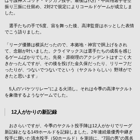
は守護神スコット・マクガフ投手。最後は代打・中田翔選手を空
振り三振に仕留め、2対2で規定によりコールドゲームが成立しま
した。
選手たちの手で5度、宙を舞った後、高津監督はホッとした表情
でこう語りました。
「リーグ優勝は横浜だったので、本拠地・神宮で胴上げをされ
て、念願が叶いました。クライマックスは選手たちの成長を感じ
るゲームばかりでした。先発・原樹理のアクシデントはすごく大
きかったんですが、その後を投げた金久保だったり、リリーフだ
ったりが、つないでつないでという（ヤクルトらしい）野球がで
きたと思います」
5人の“バケツリレー”による火消し。それは今季の高津ヤクルト
を象徴するようなゲームでした。
12人がかりの新記録
おさらいですが、今季のヤクルト投手陣は12人がかりでリーグ
新記録となる149ホールドを記録しました。2年連続最優秀中継ぎ
投手に輝いた清水投手（50ホールド）を筆頭に、“7回の男”の異名