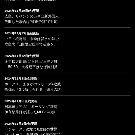
2024年11月19日(火)更新
広島、リベンジのカギは新外国人
失敗した場合は“補正予算”で対応
2024年11月15日(金)更新
中日・根尾昂、来季は背水の陣で
鹿島忠「1回限定投球で活路を」
2024年11月12日(火)更新
正力松太郎賞に“下剋上”三浦大輔
「50-50」大谷翔平はなぜ特別賞
2024年11月8日(金)更新
ホークス、まさかのシリーズ4連敗
指揮官「3つ負けられる」発言の謎
2024年11月5日(火)更新
日本選手初の“世界一リング”獲得
伊良部秀輝が語ったMLBへの夢
2024年11月1日(金)更新
ドジャース、敵地で8度目の世界一
ヤンキース、自滅招いた“魔の5回”