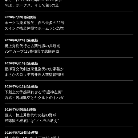
MLB、ホークス、そして第3の道
2026年7月3日(金)更新
ホークス栗原陵矢、自己最多の22号
スイング軌道体得でホームラン急増
2026年6月26日(金)更新
橋上秀樹代行と古葉竹識の共通点
75年カープは3指揮官で悲願達成
2026年6月19日(金)更新
指揮官交代劇は東北楽天のお家芸か
まさかのロッテ吉井理人前監督招聘
2026年6月12日(金)更新
下剋上の予感漂わせる“守護神左腕”
西武・岩城颯空とヤクルトのキハダ
2026年6月5日(金)更新
巨人・橋上秀樹代行の新ID野球
野球観の根底には“ノムラの教え”
2026年5月29日(金)更新