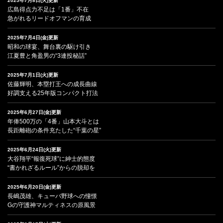
2025年7月8日(火)更新
広島得点力不足は「1番」不在
急がれるリードオフマンの育成
2025年7月4日(金)更新
昭和の球宴、舞台裏の駆け引き
江夏豊と角盈男の“3連投秘話”
2025年7月1日(火)更新
佐藤輝明、本塁打王への成長曲線
好調支える25年版コンパクト打法
2025年6月27日(金)更新
年俸500万の「4番」山本大斗とは
長距離砲の条件充たした“千葉の星”
2025年6月24日(火)更新
大谷翔平“報復死球”に紳士的態度
“書かれざるルール”からの脱却を
2025年6月20日(金)更新
長嶋茂雄、キューバ野球への憧憬
Gの守護神マルティネスの原風景