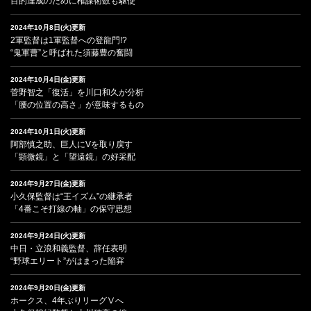
目的達成のために権謀術数も駆使
2024年10月8日(火)更新
2軍監督は1軍監督への登龍門!?
“鬼軍曹”と呼ばれた須藤豊の奮闘
2024年10月4日(金)更新
菅野智之「復活」を川口和久が分析
「腰の位置の高さ」が意味するもの
2024年10月1日(火)更新
阿部慎之助、巨人にVを取り戻す
「顕微鏡」と「望遠鏡」の好采配
2024年9月27日(金)更新
小久保監督は“王イズム”の継承者
「4番こそ打線の軸」の保守思想
2024年9月24日(火)更新
中日・立浪和義監督、辞任表明
“野球エリート”がはまった陥穽
2024年9月20日(金)更新
ホークス、4年ぶりリーグⅤへ