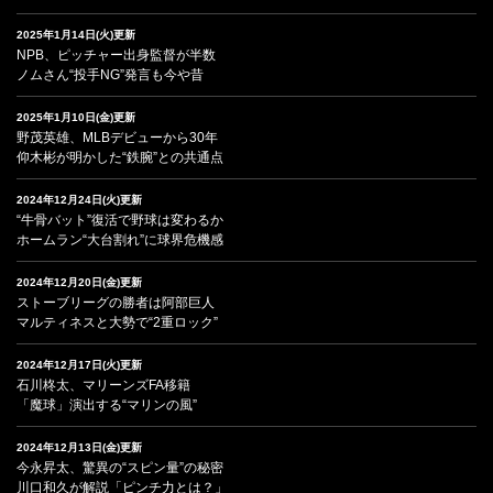
2025年1月14日(火)更新
NPB、ピッチャー出身監督が半数
ノムさん“投手NG”発言も今や昔
2025年1月10日(金)更新
野茂英雄、MLBデビューから30年
仰木彬が明かした“鉄腕”との共通点
2024年12月24日(火)更新
“牛骨バット”復活で野球は変わるか
ホームラン“大台割れ”に球界危機感
2024年12月20日(金)更新
ストーブリーグの勝者は阿部巨人
マルティネスと大勢で“2重ロック”
2024年12月17日(火)更新
石川柊太、マリーンズFA移籍
「魔球」演出する“マリンの風”
2024年12月13日(金)更新
今永昇太、驚異の“スピン量”の秘密
川口和久が解説「ピンチ力とは？」