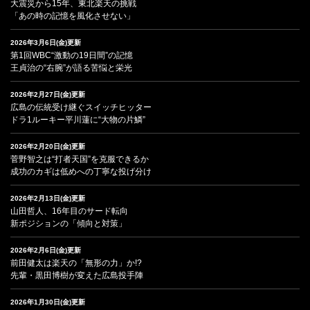
大震災から15年、東北楽天の挑戦
「あの時の記憶を風化させない」
2026年3月6日(金)更新
第1回WBC“激動の19日間”の記憶
王貞治の“右腕”が語る苦悩と栄光
2026年2月27日(金)更新
広島の伝統受け継ぐスイッチヒッター
ドラ1ルーキー平川蓮に“大物の片鱗”
2026年2月20日(金)更新
菅野智之は“打者天国”を克服できるか
成功のカギは低めへの丁寧な投げ分け
2026年2月13日(金)更新
山田哲人、16年目のサード転向
新ポジションの「傾向と対策」
2026年2月6日(金)更新
前田健太は楽天の「無形の力」か!?
先輩・黒田博樹が変えた広島投手陣
2026年1月30日(金)更新