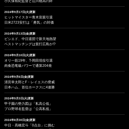
小久保裕紀監督と山川穂高の絆
2024年9月17日(火)更新
ヒットマイスター青木宣親引退
日米2723安打は「勇気」の対価
2024年9月13日(金)更新
ビシエド、中日退団で新天地熱望
ベストマッチングは貧打広島か!?
2024年9月10日(火)更新
オリ一筋19年、T-岡田現役引退
肉食恐竜級パワーで通算204発
2024年9月6日(金)更新
清宮幸太郎とF・レイエスの脅威
日本ハム、首位ホークスに4連勝
2024年9月3日(火)更新
甲子園の勢力図は「私高公低」
プロ野球名監督は「公高私低」
2024年8月30日(金)更新
中日・髙橋宏斗「0点台」に挑む