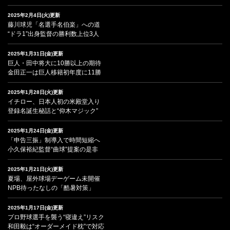
2025年2月4日(火)更新
藤川球児「名選手名伯楽」への道
“ドラ1”出身監督の勝利数上位3人
2025年1月31日(金)更新
巨人・田中将大に10勝以上の期待
金田正一は巨人移籍初年度に11勝
2025年1月28日(火)更新
イチロー、日本人初の米殿堂入り
登録名誕生秘話と“仰木マジック”
2025年1月24日(金)更新
「申告三振」制導入で時間短縮へ
小久保裕紀監督“曲球”提案の是非
2025年1月21日(火)更新
夏場、屋外球場デーゲーム未開催
NPB待ったなしの「酷暑対策」
2025年1月17日(金)更新
プロ野球選手を襲う“寝違え”リスク
和田毅は“オーダーメイド枕”で対応