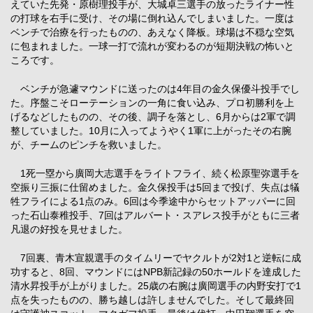
えていた先発・原樹理投手が、大城卓三選手の放ったライナー性
の打球を右手に受け、その場に倒れ込んでしまいました。一度は
ベンチで治療を行ったものの、あえなく降板。球場は不穏な空気
に包まれました。一球一打で流れが変わるのが短期決戦の怖いと
ころです。
ベンチが急遽マウンドに送ったのは4年目の金久保優斗投手でし
た。序盤こそローテーションの一角に食い込み、プロ初勝利を上
げるなどしたものの、その後、調子を落とし、6月からは2軍で調
整していました。10月に入ってようやく1軍に上がったその右腕
が、チームのピンチを救いました。
1死一塁から廣岡大志選手をライトフライ、続く松原聖弥選手を
空振り三振に仕留めました。金久保投手は5回まで投げ、失点は犠
牲フライによる1点のみ。6回は今季途中からセットアッパーに回
った石山泰稚投手、7回はアルバート・スアレス投手がともに三者
凡退の好投を見せました。
7回裏、青木宣親選手のタイムリーでヤクルトが2対1と逆転に成
功すると、8回、マウンドにはNPB新記録の50ホールドを達成した
清水昇投手が上がりました。25歳の右腕は廣岡選手の内野安打で1
点を失ったものの、勝ち越しは許しませんでした。そして最終回