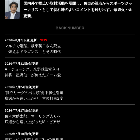
国内外で幅広い取材活動を展開し、独自の視点からスポーツジャ
ーナリストとして切れ味のよいコメントを繰り出す。毎週火・金
更新。
BACK NUMBER
2026年8月7日(金)更新
NEW
マルチで活躍。板東英二さん死去
「燃えよドラゴンズ」とその時代
2026年7月31日(金)更新
A・ジョーンズ、米野球殿堂入り
闘将・星野仙一が称えたチーム愛
2026年7月24日(金)更新
“独立リーグの出世頭”角中勝也引退
底辺から這い上がり、首位打者2度
2026年7月17日(金)更新
佐々木麟太郎、マーリンズ入りへ
底辺から這い上がったM・ピアザ
2026年7月10日(金)更新
豪打・佐々木麟太郎に3つの選択肢