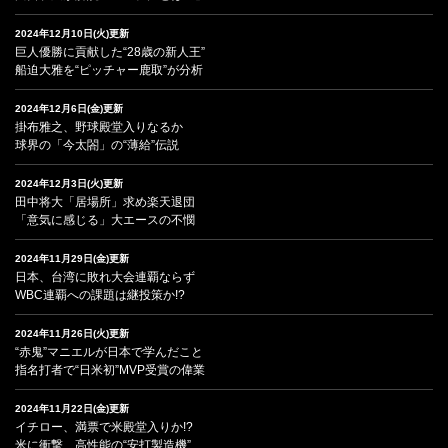
2024年12月10日(火)更新
巨人優勝に貢献した“28歳の新人王”
船迫大雅を“ピッチャー鹿取”が分析
2024年12月6日(金)更新
掛布雅之、野球殿堂入りなるか
球界の「今太閤」の“薄給”伝説
2024年12月3日(火)更新
田中将大「居場所」求め楽天退団
「意気に感じる」大エースの不憫
2024年11月29日(金)更新
日本、台湾に敗れ大会連覇ならず
WBC連覇への課題は継投策か!?
2024年11月26日(火)更新
“赤鬼”マニエルが日本で学んだこと
指名打者で“日米初”MVP受賞の偉業
2024年11月22日(金)更新
イチロー、満票で米殿堂入りか!?
米に衝撃、高性能の“安打製造機”