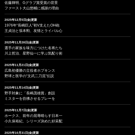
佐藤輝明、Gグラブ賞受賞の背景
ファースト大山悠輔に感謝の理由
2025年12月5日(金)更新
1976年“長嶋巨人”初V支えたOH砲
王貞治と張本勲、友情とライバル心
2025年11月28日(金)更新
選手の家族を味方につけた名将たち
川上哲治、星野仙一に学ぶ気配り術
2025年11月21日(金)更新
広島初優勝の立役者ホプキンス
野球と医学の“文武二刀流”伝説
2025年11月14日(金)更新
野手対象に「長嶋茂雄賞」創設
ミスターを彷彿させるプレーを
2025年11月7日(金)更新
ホークス、前年の屈辱晴らす日本一
小久保裕紀、シリーズ決めた好采配
2025年10月31日(金)更新