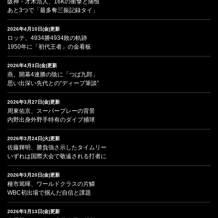
阪神・才木浩人、16Kの衝撃と痛恨
あと3つで「最多奪三振記録タイ」
2026年4月10日(金)更新
ロッテ、4934勝4934敗の軌跡
1950年に「初代王者」の金看板
2026年4月3日(金)更新
燕、開幕4連勝の陰に「つば九郎」
思い出深い先代との“ディープ筆談”
2026年3月27日(金)更新
周東佑京、スーパープレーの背景
内野出身外野手特有のダイブ捕球
2026年3月24日(火)更新
佐藤輝明、勝負強さ示したタイムリー
いずれは国際大会で敬遠される打者に
2026年3月20日(金)更新
種市篤暉、ワールドクラスの片鱗
WBC初出場で掴んだ自信と課題
2026年3月13日(金)更新