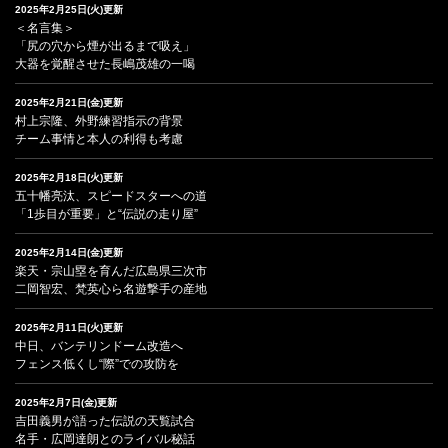
2025年2月25日(火)更新
＜名言集＞
「尻の穴から煙が出るまで吸え」
大器を覚醒させた長嶋茂雄の一喝
2025年2月21日(金)更新
村上宗隆、外野練習指示の背景
チーム事情と本人の利得も考慮
2025年2月18日(火)更新
五十幡亮汰、スピードスターへの道
「1歩目が重要」と“伝説の走り屋”
2025年2月14日(金)更新
楽天・宗山塁を育んだ広島県三次市
二岡智宏、梵英心ら名遊撃手の産地
2025年2月11日(火)更新
中日、バンテリンドーム改造へ
フェンス低くし“際”での攻防を
2025年2月7日(金)更新
吉田義男が語った伝説の天覧試合
名手・広岡達朗とのライバル秘話