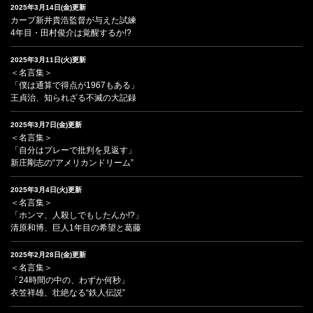
2025年3月14日(金)更新
カープ新井貴浩監督が与えた試練
4年目・田村俊介は覚醒するか!?
2025年3月11日(火)更新
＜名言集＞
「僕は通算で得点が1967もある」
王貞治、知られざる不滅の大記録
2025年3月7日(金)更新
＜名言集＞
「自分はプレーで批判を見返す」
新庄剛志の“アメリカンドリーム”
2025年3月4日(火)更新
＜名言集＞
「ホンマ、人殺しでもしたんか!?」
清原和博、巨人1年目の希望と葛藤
2025年2月28日(金)更新
＜名言集＞
「24時間の中の、わずか何秒」
衣笠祥雄、壮絶なる“鉄人伝説”