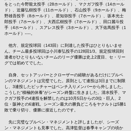
をとった今野龍太投手（28ホールド）、マクガフ投手（14ホール
ド）、近藤弘樹投手（11ホールド）、石山投手（9ホールド）、梅
野雄吾投手（8ホールド）、星知弥投手（7ホールド）、坂本光士
郎投手（7ホールド）、大西広樹投手（7ホールド）、田口麗斗投
手（4ホールド）、スアレス投手（3ホールド）、大下佑馬投手（1
ホールド）----。
他方、規定投球回（143回）に到達した投手はひとりもいませ
ん。チーム最多投球回は小川泰弘投手の128回1/3。規定投球回到
達者がひとりもいないチームのリーグ優勝は史上2度目、セ・リー
グでは初めてでした。
自身、セットアッパーとクローザーの経験があるだけにブルペ
ンのマネジメントは完璧でした。原則として連投は3日までに制限
し、3連投したピッチャーはベンチ入りメンバーから外しました。
こうした“積極的休養”がシーズン終盤に生きました。清水投手、マ
クガフ投手の4連投を解禁したのは10月5日からの3位・巨人、2
位・阪神との6連戦。シーズン最大の勝負どころをヤクルトは5勝1
敗で乗り切り、優勝に接近したのです。
先に完璧なブルペン・マネジメントと評しましたが、シーズ
ン・マネジメントも見事でした。高津監督は春季キャンプの頃か