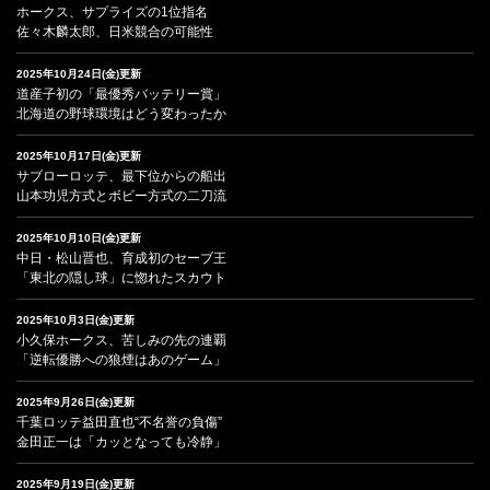
ホークス、サプライズの1位指名
佐々木麟太郎、日米競合の可能性
2025年10月24日(金)更新
道産子初の「最優秀バッテリー賞」
北海道の野球環境はどう変わったか
2025年10月17日(金)更新
サブローロッテ、最下位からの船出
山本功児方式とボビー方式の二刀流
2025年10月10日(金)更新
中日・松山晋也、育成初のセーブ王
「東北の隠し球」に惚れたスカウト
2025年10月3日(金)更新
小久保ホークス、苦しみの先の連覇
「逆転優勝への狼煙はあのゲーム」
2025年9月26日(金)更新
千葉ロッテ益田直也“不名誉の負傷”
金田正一は「カッとなっても冷静」
2025年9月19日(金)更新