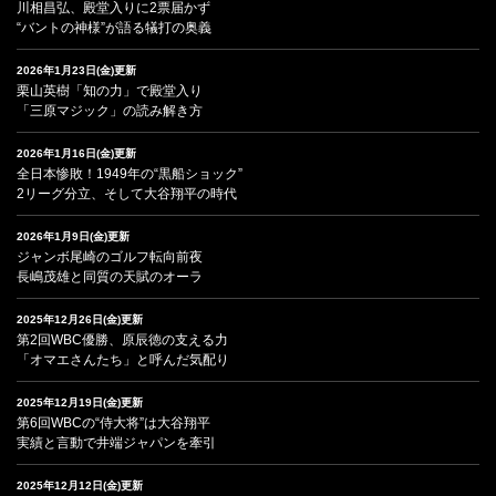
川相昌弘、殿堂入りに2票届かず
“バントの神様”が語る犠打の奥義
2026年1月23日(金)更新
栗山英樹「知の力」で殿堂入り
「三原マジック」の読み解き方
2026年1月16日(金)更新
全日本惨敗！1949年の“黒船ショック”
2リーグ分立、そして大谷翔平の時代
2026年1月9日(金)更新
ジャンボ尾崎のゴルフ転向前夜
長嶋茂雄と同質の天賦のオーラ
2025年12月26日(金)更新
第2回WBC優勝、原辰徳の支える力
「オマエさんたち」と呼んだ気配り
2025年12月19日(金)更新
第6回WBCの“侍大将”は大谷翔平
実績と言動で井端ジャパンを牽引
2025年12月12日(金)更新