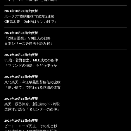
2024年10月29日(火)更新
ホークス“横綱相撲”で敵地2連勝
OB高木豊「DeNAはケンカ腰で」
2024年10月25日(金)更新
「2戦目重視」Ⅴ9巨人の戦略
日本シリーズ必勝法を読み解く
2024年10月22日(火)更新
35歳・菅野智之、MLB成功の条件
「マウンドの傾斜」をどう使うか
2024年10月18日(金)更新
東北楽天・今江敏晃監督解任の波紋
「使い捨て」で問われる球団の体質
2024年10月15日(火)更新
楽天・辰己涼介、新記録の392刺殺
柴原洋が語る「名センターの条件」
2024年10月11日(金)更新
ピート・ローズ死去、その光と影