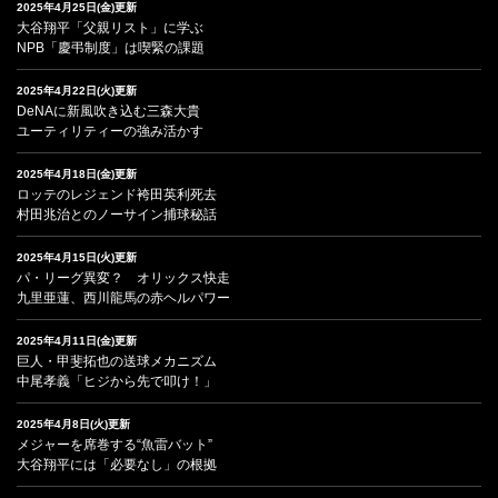
2025年4月25日(金)更新
大谷翔平「父親リスト」に学ぶ
NPB「慶弔制度」は喫緊の課題
2025年4月22日(火)更新
DeNAに新風吹き込む三森大貴
ユーティリティーの強み活かす
2025年4月18日(金)更新
ロッテのレジェンド袴田英利死去
村田兆治とのノーサイン捕球秘話
2025年4月15日(火)更新
パ・リーグ異変？ オリックス快走
九里亜蓮、西川龍馬の赤ヘルパワー
2025年4月11日(金)更新
巨人・甲斐拓也の送球メカニズム
中尾孝義「ヒジから先で叩け！」
2025年4月8日(火)更新
メジャーを席巻する“魚雷バット”
大谷翔平には「必要なし」の根拠