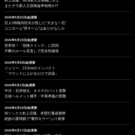
村上宗隆、MLB新人王候補に浮上
またぞろ新人王資格論争勃発か!?
2026年5月22日(金)更新
巨人OB堀内恒夫が投じた“大きな一石”
ユニホーム“背ネーム”はありかなしか
2026年5月15日(金)更新
世界初！「危険スイング」に罰則
不断のルール見直しで安全性確保
2026年5月8日(金)更新
ジェリー、213cmのインパクト
「マウンドに上がるだけで武器」
2026年5月1日(金)更新
中日・石伊雄太、オスナのバット直撃
元祖ヘルメット捕手・中尾孝義の受難
2026年4月24日(金)更新
Wソックス村上宗隆、本塁打量産態勢
絶妙の選球眼で“審判キラー”ぶり発揮
2026年4月17日(金)更新