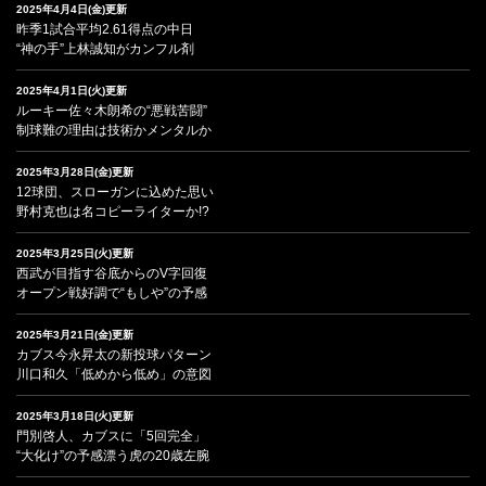
2025年4月4日(金)更新
昨季1試合平均2.61得点の中日
“神の手”上林誠知がカンフル剤
2025年4月1日(火)更新
ルーキー佐々木朗希の“悪戦苦闘”
制球難の理由は技術かメンタルか
2025年3月28日(金)更新
12球団、スローガンに込めた思い
野村克也は名コピーライターか!?
2025年3月25日(火)更新
西武が目指す谷底からのV字回復
オープン戦好調で“もしや”の予感
2025年3月21日(金)更新
カブス今永昇太の新投球パターン
川口和久「低めから低め」の意図
2025年3月18日(火)更新
門別啓人、カブスに「5回完全」
“大化け”の予感漂う虎の20歳左腕