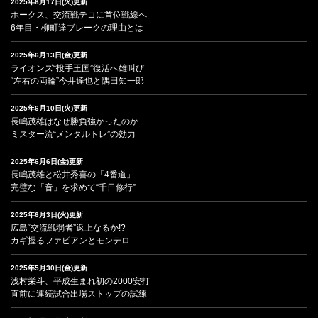
2025年6月17日(火)更新
ホークス、交流戦テコに首位戦線へ
6年目・柳町達ブレークの理由とは
2025年6月13日(金)更新
ライオンズ“投手王国”復活へ雄叫び
“左右の両輪”今井達也と隅田知一郎
2025年6月10日(火)更新
長嶋茂雄はなぜ勝負強かったのか
ミスター流“メンタルトレ”の効力
2025年6月6日(金)更新
長嶋茂雄と松井秀喜の「4番道」
完璧な「音」を求めて“千日修行”
2025年6月3日(火)更新
広島“交流戦弱者”返上なるか!?
カギ握るファビアンとモンテロ
2025年5月30日(金)更新
浅村栄斗、平成生まれ初の2000安打
直前に連続試合出場ストップの試練