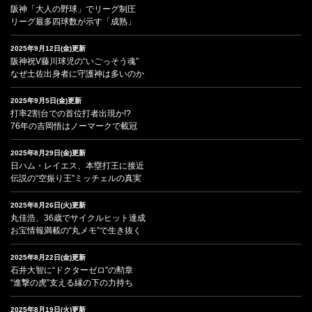
阪神「大人の野球」でリーグ制圧
リーグ最多四球数が示す「成熟」
2025年9月12日(金)更新
阪神祝V藤川球児の“いごっそう魂”
なぜ土佐出身者に守護神は多いのか
2025年9月5日(金)更新
打率2割台での首位打者出現か!?
76年の吉岡悟はノーマークで載冠
2025年8月29日(金)更新
日ハム・レイエス、本塁打王に接近
伝説の“空振り王”ミッチェルの真実
2025年8月26日(火)更新
丸佳浩、36歳でサイクルヒット達成
お宝情報満載の“丸メモ”で生き抜く
2025年8月22日(金)更新
石井大智に“ドクターゼロ”の勲章
“進撃の虎”支える縁の下の力持ち
2025年8月19日(火)更新