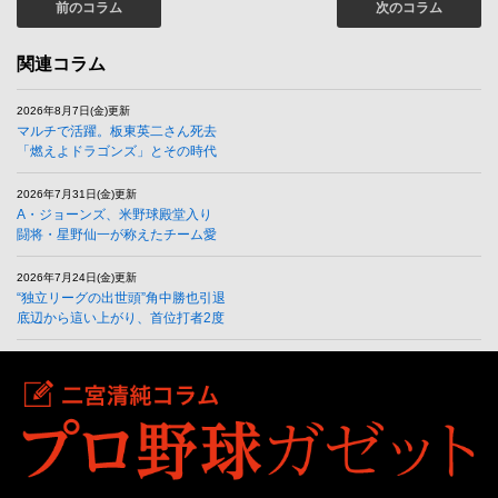
前のコラム
次のコラム
関連コラム
2026年8月7日(金)更新
マルチで活躍。板東英二さん死去
「燃えよドラゴンズ」とその時代
2026年7月31日(金)更新
A・ジョーンズ、米野球殿堂入り
闘将・星野仙一が称えたチーム愛
2026年7月24日(金)更新
“独立リーグの出世頭”角中勝也引退
底辺から這い上がり、首位打者2度