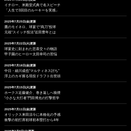
イチロー、米殿堂式典で名スピーチ
「人生で3回目のルーキーを実感」
2025年7月25日(金)更新
鷹のモイネロ、球宴で“両刀”投球
元祖“スイッチ投法”近田豊年とは
2025年7月22日(火)更新
球宴史に刻まれた悲喜交々の物語
甲子園のヒーロー太田幸司の苦悩
2025年7月18日(金)更新
中日・細川成也“マルティネス討ち”
浮上のカギ握る現役ドラフト出世頭
2025年7月15日(火)更新
ホークス近藤健介、巻き返しへ狼煙
“小さな大打者”門田博光の打撃哲学
2025年7月11日(金)更新
オリックス来田涼斗に本格化の予感
衝撃の初打席初球初本塁打から4年