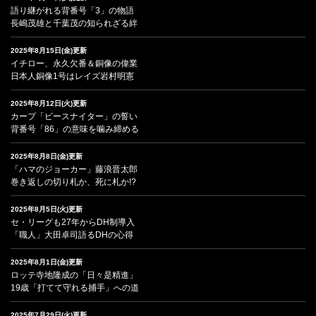
語り継がれる背番号「3」の物語
長嶋茂雄と千葉茂の知られざる絆
2025年8月15日(金)更新
イチロー、永久欠番＆銅像の偉業
日本人銅像1号はレイズ岩村明憲
2025年8月12日(火)更新
カープ「ピースナイター」の誓い
背番号「86」の意味を噛み締める
2025年8月8日(金)更新
「ハマのジョーカー」藤浪晋太郎
巻き返しの切り札か、死に札か!?
2025年8月5日(火)更新
セ・リーグも27年からDH制導入
「職人」大田卓司語るDHの心得
2025年8月1日(金)更新
ロッテ寺地隆成の「日々是精進」
19歳「打てて守れる捕手」への道
2025年7月29日(火)更新