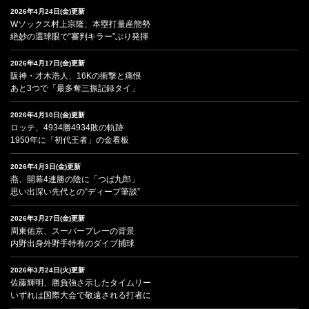
2026年4月24日(金)更新
Wソックス村上宗隆、本塁打量産態勢
絶妙の選球眼で“審判キラー”ぶり発揮
2026年4月17日(金)更新
阪神・才木浩人、16Kの衝撃と痛恨
あと3つで「最多奪三振記録タイ」
2026年4月10日(金)更新
ロッテ、4934勝4934敗の軌跡
1950年に「初代王者」の金看板
2026年4月3日(金)更新
燕、開幕4連勝の陰に「つば九郎」
思い出深い先代との“ディープ筆談”
2026年3月27日(金)更新
周東佑京、スーパープレーの背景
内野出身外野手特有のダイブ捕球
2026年3月24日(火)更新
佐藤輝明、勝負強さ示したタイムリー
いずれは国際大会で敬遠される打者に