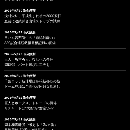
2025年5月30日(金)更新
浅村栄斗、平成生まれ初の2000安打
直前に連続試合出場ストップの試練
2025年5月27日(火)更新
日ハム宮西尚生の「非認知能力」
880試合連続救援登板記録の価値
2025年5月23日(金)更新
巨人・坂本勇人、復活への条件
岡﨑郁「バット選びに工夫を」
2025年5月20日(火)更新
千葉ロッテ新球場は幕張新都心の核
ドーム球場は予算化が困難な見通し
2025年5月16日(金)更新
巨人とホークス、トレードの損得
リチャードは“大砲”か“空砲”か!?
2025年5月13日(火)更新
岡本和真離脱で考える「Gの4番」
長嶋茂雄「3番には違和感あった」