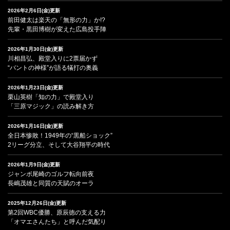
2026年2月6日(金)更新
前田健太は楽天の「無形の力」か!?
先輩・黒田博樹が変えた広島投手陣
2026年1月30日(金)更新
川相昌弘、殿堂入りに2票届かず
“バントの神様”が語る犠打の奥義
2026年1月23日(金)更新
栗山英樹「知の力」で殿堂入り
「三原マジック」の読み解き方
2026年1月16日(金)更新
全日本惨敗！1949年の“黒船ショック”
2リーグ分立、そして大谷翔平の時代
2026年1月9日(金)更新
ジャンボ尾崎のゴルフ転向前夜
長嶋茂雄と同質の天賦のオーラ
2025年12月26日(金)更新
第2回WBC優勝、原辰徳の支える力
「オマエさんたち」と呼んだ気配り