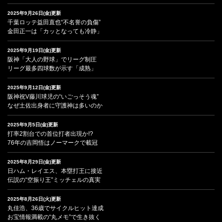
2025年9月26日(金)更新
千葉ロッテ益田直也“不名誉の負傷”
金田正一は「カッとなっても冷静」
2025年9月19日(金)更新
阪神「大人の野球」でリーグ制圧
リーグ最多四球数が示す「成熟」
2025年9月12日(金)更新
阪神祝V藤川球児の“いごっそう魂”
なぜ土佐出身者に守護神は多いのか
2025年9月5日(金)更新
打率2割台での首位打者出現か!?
76年の吉岡悟はノーマークで載冠
2025年8月29日(金)更新
日ハム・レイエス、本塁打王に接近
伝説の“空振り王”ミッチェルの真実
2025年8月26日(火)更新
丸佳浩、36歳でサイクルヒット達成
お宝情報満載の“丸メモ”で生き抜く