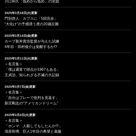
川口和久「低めから低め」の意図
2025年3月18日(火)更新
門別啓人、カブスに「5回完全」
“大化け”の予感漂う虎の20歳左腕
2025年3月14日(金)更新
カープ新井貴浩監督が与えた試練
4年目・田村俊介は覚醒するか!?
2025年3月11日(火)更新
＜名言集＞
「僕は通算で得点が1967もある」
王貞治、知られざる不滅の大記録
2025年3月7日(金)更新
＜名言集＞
「自分はプレーで批判を見返す」
新庄剛志の“アメリカンドリーム”
2025年3月4日(火)更新
＜名言集＞
「ホンマ、人殺しでもしたんか!?」
清原和博、巨人1年目の希望と葛藤