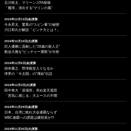
石川柊太、マリーンズFA移籍
「魔球」演出する“マリンの風”
2024年12月13日(金)更新
今永昇太、驚異の“スピン量”の秘密
川口和久が解説「ピンチ力とは？」
2024年12月10日(火)更新
巨人優勝に貢献した“28歳の新人王”
船迫大雅を“ピッチャー鹿取”が分析
2024年12月6日(金)更新
掛布雅之、野球殿堂入りなるか
球界の「今太閤」の“薄給”伝説
2024年12月3日(火)更新
田中将大「居場所」求め楽天退団
「意気に感じる」大エースの不憫
2024年11月29日(金)更新
日本、台湾に敗れ大会連覇ならず
WBC連覇への課題は継投策か!?
2024年11月26日(火)更新