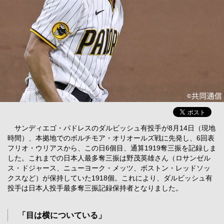
サンディエゴ・パドレスのダルビッシュ有投手が8月14日（現地
時間）、本拠地でのボルチモア・オリオールズ戦に先発し、6回表
フリオ・ウリアスから、この日6個目、通算1919奪三振を記録しま
した。これまでの日本人最多奪三振は野茂英雄さん（ロサンゼル
ス・ドジャース、ニューヨーク・メッツ、ボストン・レッドソッ
クスなど）が保持していた1918個。これにより、ダルビッシュ有
投手は日本人投手最多奪三振記録保持者となりました。
「目は横についている」