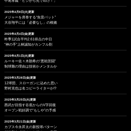
中尾孝義「ヒジから先で叩け！」
2025年4月8日(火)更新
メジャーを席巻する“魚雷バット”
大谷翔平には「必要なし」の根拠
2025年4月4日(金)更新
昨季1試合平均2.61得点の中日
“神の手”上林誠知がカンフル剤
2025年4月1日(火)更新
ルーキー佐々木朗希の“悪戦苦闘”
制球難の理由は技術かメンタルか
2025年3月28日(金)更新
12球団、スローガンに込めた思い
野村克也は名コピーライターか!?
2025年3月25日(火)更新
西武が目指す谷底からのV字回復
オープン戦好調で“もしや”の予感
2025年3月21日(金)更新
カブス今永昇太の新投球パターン