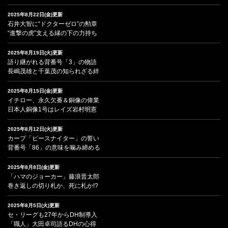
2025年8月22日(金)更新
石井大智に“ドクターゼロ”の勲章
“進撃の虎”支える縁の下の力持ち
2025年8月19日(火)更新
語り継がれる背番号「3」の物語
長嶋茂雄と千葉茂の知られざる絆
2025年8月15日(金)更新
イチロー、永久欠番＆銅像の偉業
日本人銅像1号はレイズ岩村明憲
2025年8月12日(火)更新
カープ「ピースナイター」の誓い
背番号「86」の意味を噛み締める
2025年8月8日(金)更新
「ハマのジョーカー」藤浪晋太郎
巻き返しの切り札か、死に札か!?
2025年8月5日(火)更新
セ・リーグも27年からDH制導入
「職人」大田卓司語るDHの心得