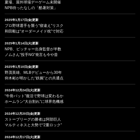
夏場、屋外球場デーゲーム未開催
NPB待ったなしの「酷暑対策」
2025年1月17日(金)更新
プロ野球選手を襲う“寝違え”リスク
和田毅は“オーダーメイド枕”で対応
2025年1月14日(火)更新
NPB、ピッチャー出身監督が半数
ノムさん“投手NG”発言も今や昔
2025年1月10日(金)更新
野茂英雄、MLBデビューから30年
仰木彬が明かした“鉄腕”との共通点
2024年12月24日(火)更新
“牛骨バット”復活で野球は変わるか
ホームラン“大台割れ”に球界危機感
2024年12月20日(金)更新
ストーブリーグの勝者は阿部巨人
マルティネスと大勢で“2重ロック”
2024年12月17日(火)更新