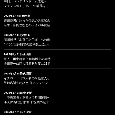
中日、バンテリンドーム改造へ
フェンス低くし“際”での攻防を
2025年2月7日(金)更新
吉田義男が語った伝説の天覧試合
名手・広岡達朗とのライバル秘話
2025年2月4日(火)更新
藤川球児「名選手名伯楽」への道
“ドラ1”出身監督の勝利数上位3人
2025年1月31日(金)更新
巨人・田中将大に10勝以上の期待
金田正一は巨人移籍初年度に11勝
2025年1月28日(火)更新
イチロー、日本人初の米殿堂入り
登録名誕生秘話と“仰木マジック”
2025年1月24日(金)更新
「申告三振」制導入で時間短縮へ
小久保裕紀監督“曲球”提案の是非
2025年1月21日(火)更新