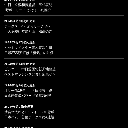
中日・立浪和義監督、辞任表明
“野球エリート”がはまった陥穽
2024年9月20日(金)更新
ホークス、4年ぶりリーグⅤへ
小久保裕紀監督と山川穂高の絆
2024年9月17日(火)更新
ヒットマイスター青木宣親引退
日米2723安打は「勇気」の対価
2024年9月13日(金)更新
ビシエド、中日退団で新天地熱望
ベストマッチングは貧打広島か!?
2024年9月10日(火)更新
オリ一筋19年、T-岡田現役引退
肉食恐竜級パワーで通算204発
2024年9月6日(金)更新
清宮幸太郎とF・レイエスの脅威
日本ハム、首位ホークスに4連勝