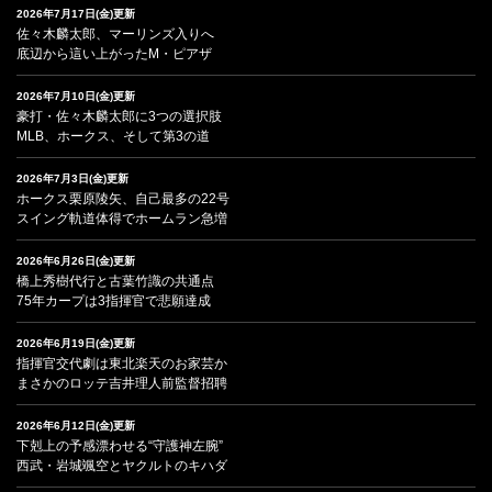
2026年7月17日(金)更新
佐々木麟太郎、マーリンズ入りへ
底辺から這い上がったM・ピアザ
2026年7月10日(金)更新
豪打・佐々木麟太郎に3つの選択肢
MLB、ホークス、そして第3の道
2026年7月3日(金)更新
ホークス栗原陵矢、自己最多の22号
スイング軌道体得でホームラン急増
2026年6月26日(金)更新
橋上秀樹代行と古葉竹識の共通点
75年カープは3指揮官で悲願達成
2026年6月19日(金)更新
指揮官交代劇は東北楽天のお家芸か
まさかのロッテ吉井理人前監督招聘
2026年6月12日(金)更新
下剋上の予感漂わせる“守護神左腕”
西武・岩城颯空とヤクルトのキハダ