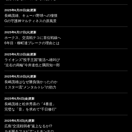
2025年6月20日(金)更新
長嶋茂雄、キューバ野球への憧憬
Gの守護神マルティネスの原風景
2025年6月17日(火)更新
ホークス、交流戦テコに首位戦線へ
6年目・柳町達ブレークの理由とは
2025年6月13日(金)更新
ライオンズ“投手王国”復活へ雄叫び
“左右の両輪”今井達也と隅田知一郎
2025年6月10日(火)更新
長嶋茂雄はなぜ勝負強かったのか
ミスター流“メンタルトレ”の効力
2025年6月6日(金)更新
長嶋茂雄と松井秀喜の「4番道」
完璧な「音」を求めて“千日修行”
2025年6月3日(火)更新
広島“交流戦弱者”返上なるか!?
カギ握るファビアンとモンテロ