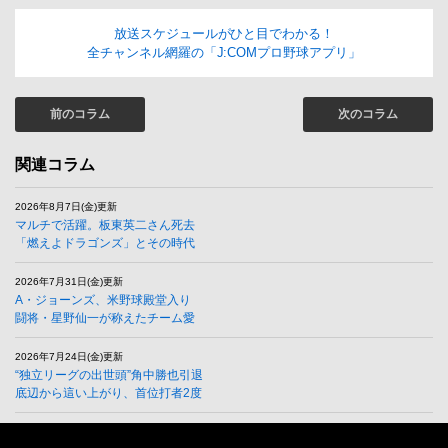
放送スケジュールがひと目でわかる！
全チャンネル網羅の「J:COMプロ野球アプリ」
前のコラム
次のコラム
関連コラム
2026年8月7日(金)更新
マルチで活躍。板東英二さん死去
「燃えよドラゴンズ」とその時代
2026年7月31日(金)更新
A・ジョーンズ、米野球殿堂入り
闘将・星野仙一が称えたチーム愛
2026年7月24日(金)更新
“独立リーグの出世頭”角中勝也引退
底辺から這い上がり、首位打者2度