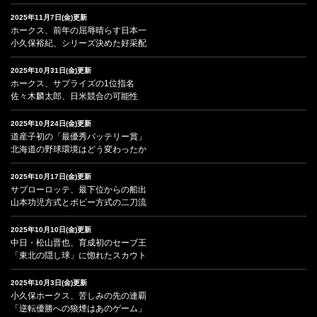
2025年11月7日(金)更新
ホークス、前年の屈辱晴らす日本一
小久保裕紀、シリーズ決めた好采配
2025年10月31日(金)更新
ホークス、サプライズの1位指名
佐々木麟太郎、日米競合の可能性
2025年10月24日(金)更新
道産子初の「最優秀バッテリー賞」
北海道の野球環境はどう変わったか
2025年10月17日(金)更新
サブローロッテ、最下位からの船出
山本功児方式とボビー方式の二刀流
2025年10月10日(金)更新
中日・松山晋也、育成初のセーブ王
「東北の隠し球」に惚れたスカウト
2025年10月3日(金)更新
小久保ホークス、苦しみの先の連覇
「逆転優勝への狼煙はあのゲーム」