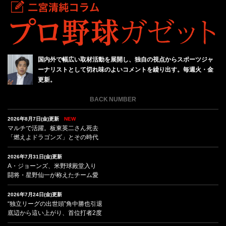
国内外で幅広い取材活動を展開し、独自の視点からスポーツジャ
ーナリストとして切れ味のよいコメントを繰り出す。毎週火・金
更新。
BACK NUMBER
2026年8月7日(金)更新
NEW
マルチで活躍。板東英二さん死去
「燃えよドラゴンズ」とその時代
2026年7月31日(金)更新
A・ジョーンズ、米野球殿堂入り
闘将・星野仙一が称えたチーム愛
2026年7月24日(金)更新
“独立リーグの出世頭”角中勝也引退
底辺から這い上がり、首位打者2度