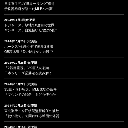
日本選手初の“世界一リング”獲得
伊良部秀輝が語ったMLBへの夢
2024年11月1日(金)更新
ドジャース、敵地で8度目の世界一
ヤンキース、自滅招いた“魔の5回”
2024年10月29日(火)更新
ホークス“横綱相撲”で敵地2連勝
OB高木豊「DeNAはケンカ腰で」
2024年10月25日(金)更新
「2戦目重視」Ⅴ9巨人の戦略
日本シリーズ必勝法を読み解く
2024年10月22日(火)更新
35歳・菅野智之、MLB成功の条件
「マウンドの傾斜」をどう使うか
2024年10月18日(金)更新
東北楽天・今江敏晃監督解任の波紋
「使い捨て」で問われる球団の体質
2024年10月15日(火)更新