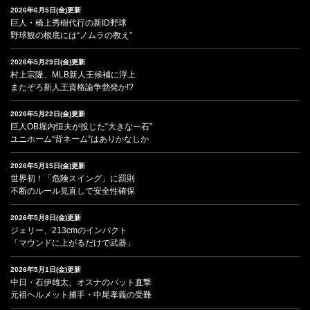
2026年6月5日(金)更新
巨人・橋上秀樹代行の新ID野球
野球観の根底には“ノムラの教え”
2026年5月29日(金)更新
村上宗隆、MLB新人王候補に浮上
またぞろ新人王資格論争勃発か!?
2026年5月22日(金)更新
巨人OB堀内恒夫が投じた“大きな一石”
ユニホーム“背ネーム”はありかなしか
2026年5月15日(金)更新
世界初！「危険スイング」に罰則
不断のルール見直しで安全性確保
2026年5月8日(金)更新
ジェリー、213cmのインパクト
「マウンドに上がるだけで武器」
2026年5月1日(金)更新
中日・石伊雄太、オスナのバット直撃
元祖ヘルメット捕手・中尾孝義の受難