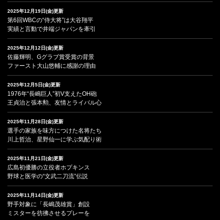
2025年12月19日(金)更新
第6回WBCの“侍大将”は大谷翔平
実績と言動で井端ジャパンを牽引
2025年12月12日(金)更新
佐藤輝明、Gグラブ賞受賞の背景
ファースト大山悠輔に感謝の理由
2025年12月5日(金)更新
1976年“長嶋巨人”初V支えたOH砲
王貞治と張本勲、友情とライバル心
2025年11月28日(金)更新
選手の家族を味方につけた名将たち
川上哲治、星野仙一に学ぶ気配り術
2025年11月21日(金)更新
広島初優勝の立役者ホプキンス
野球と医学の“文武二刀流”伝説
2025年11月14日(金)更新
野手対象に「長嶋茂雄賞」創設
ミスターを彷彿させるプレーを