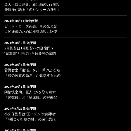
楽天・辰己涼介、新記録の392刺殺
柴原洋が語る「名センターの条件」
2024年10月11日(金)更新
ピート・ローズ死去、その光と影
目的達成のために権謀術数も駆使
2024年10月8日(火)更新
2軍監督は1軍監督への登龍門!?
“鬼軍曹”と呼ばれた須藤豊の奮闘
2024年10月4日(金)更新
菅野智之「復活」を川口和久が分析
「腰の位置の高さ」が意味するもの
2024年10月1日(火)更新
阿部慎之助、巨人にVを取り戻す
「顕微鏡」と「望遠鏡」の好采配
2024年9月27日(金)更新
小久保監督は“王イズム”の継承者
「4番こそ打線の軸」の保守思想
2024年9月24日(火)更新