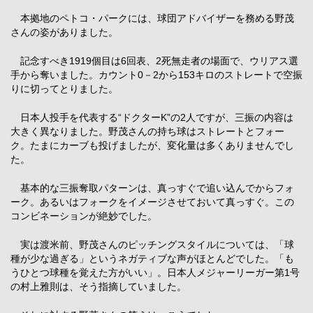
本拠地のペトコ・パークには、球団アドバイザーを務める野茂
さんの姿がありました。
記念すべき1919個目は6回表、2死無走者の場面で、ウリアス選
手から奪いました。カウント0－2から153キロのストレートで空振
りに切ってとりました。
日本人投手を代表する“ドクターK”の2人ですが、三振の内容は
大きく異なりました。野茂さんの持ち球はストレートとフォー
ク。たまにカーブも投げましたが、変化量は多くありませんでし
た。
基本的な三振奪取パターンは、真っすぐで追い込んでからフォ
ーク。あるいはフォークをイメージさせておいて真っすぐ。この
コンビネーションが絶妙でした。
実は渡米前、野茂さんのピッチングスタイルについては、「球
種が少な過ぎる」というネガティブな声がほとんどでした。「も
うひとつ球種を覚えた方がいい」。日本人メジャーリーガー第1号
の村上雅則は、そう指摘していました。