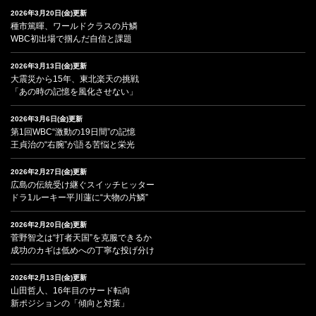
2026年3月20日(金)更新
種市篤暉、ワールドクラスの片鱗
WBC初出場で掴んだ自信と課題
2026年3月13日(金)更新
大震災から15年、東北楽天の挑戦
「あの時の記憶を風化させない」
2026年3月6日(金)更新
第1回WBC“激動の19日間”の記憶
王貞治の“右腕”が語る苦悩と栄光
2026年2月27日(金)更新
広島の伝統受け継ぐスイッチヒッター
ドラ1ルーキー平川蓮に“大物の片鱗”
2026年2月20日(金)更新
菅野智之は“打者天国”を克服できるか
成功のカギは低めへの丁寧な投げ分け
2026年2月13日(金)更新
山田哲人、16年目のサード転向
新ポジションの「傾向と対策」