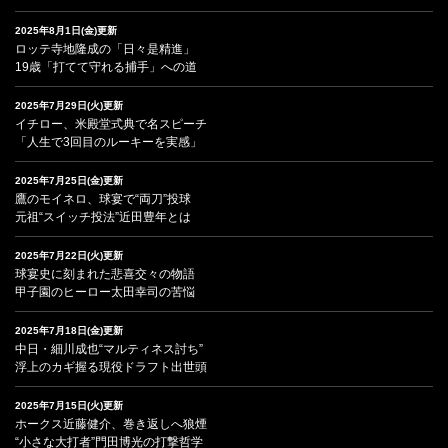
2025年8月1日(金)更新
ロッテ寺地隆成の「日々是精進」
19歳「打てて守れる捕手」への道
2025年7月29日(火)更新
イチロー、米殿堂式典で名スピーチ
「人生で3回目のルーキーを実感」
2025年7月25日(金)更新
鷹のモイネロ、球宴で“両刀”投球
元祖“スイッチ投法”近田豊年とは
2025年7月22日(火)更新
球宴史に刻まれた悲喜交々の物語
甲子園のヒーロー太田幸司の苦悩
2025年7月18日(金)更新
中日・細川成也“マルティネス討ち”
浮上のカギ握る現役ドラフト出世頭
2025年7月15日(火)更新
ホークス近藤健介、巻き返しへ狼煙
“小さな大打者”門田博光の打撃哲学