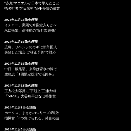
“赤鬼”マニエルが日本で学んだこと
指名打者で“日米初”MVP受賞の偉業
2024年11月22日(金)更新
イチロー、満票で米殿堂入りか!?
米に衝撃、高性能の“安打製造機”
2024年11月19日(火)更新
広島、リベンジのカギは新外国人
失敗した場合は“補正予算”で対応
2024年11月15日(金)更新
中日・根尾昂、来季は背水の陣で
鹿島忠「1回限定投球で活路を」
2024年11月12日(火)更新
正力松太郎賞に“下剋上”三浦大輔
「50-50」大谷翔平はなぜ特別賞
2024年11月8日(金)更新
ホークス、まさかのシリーズ4連敗
指揮官「3つ負けられる」発言の謎
2024年11月5日(火)更新