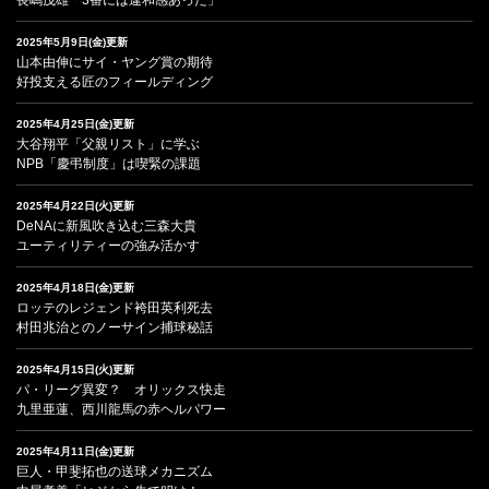
2025年5月9日(金)更新
山本由伸にサイ・ヤング賞の期待
好投支える匠のフィールディング
2025年4月25日(金)更新
大谷翔平「父親リスト」に学ぶ
NPB「慶弔制度」は喫緊の課題
2025年4月22日(火)更新
DeNAに新風吹き込む三森大貴
ユーティリティーの強み活かす
2025年4月18日(金)更新
ロッテのレジェンド袴田英利死去
村田兆治とのノーサイン捕球秘話
2025年4月15日(火)更新
パ・リーグ異変？ オリックス快走
九里亜蓮、西川龍馬の赤ヘルパワー
2025年4月11日(金)更新
巨人・甲斐拓也の送球メカニズム