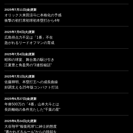
2025年7月11日(金)更新
オリックス来田涼斗に本格化の予感
衝撃の初打席初球初本塁打から4年
2025年7月8日(火)更新
広島得点力不足は「1番」不在
急がれるリードオフマンの育成
2025年7月4日(金)更新
昭和の球宴、舞台裏の駆け引き
江夏豊と角盈男の“3連投秘話”
2025年7月1日(火)更新
佐藤輝明、本塁打王への成長曲線
好調支える25年版コンパクト打法
2025年6月27日(金)更新
年俸500万の「4番」山本大斗とは
長距離砲の条件充たした“千葉の星”
2025年6月24日(火)更新
大谷翔平“報復死球”に紳士的態度
“書かれざるルール”からの脱却を