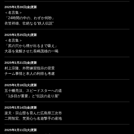
2025年2月28日(金)更新
＜名言集＞
「24時間の中の、わずか何秒」
衣笠祥雄、壮絶なる“鉄人伝説”
2025年2月25日(火)更新
＜名言集＞
「尻の穴から煙が出るまで吸え」
大器を覚醒させた長嶋茂雄の一喝
2025年2月21日(金)更新
村上宗隆、外野練習指示の背景
チーム事情と本人の利得も考慮
2025年2月18日(火)更新
五十幡亮汰、スピードスターへの道
「1歩目が重要」と“伝説の走り屋”
2025年2月14日(金)更新
楽天・宗山塁を育んだ広島県三次市
二岡智宏、梵英心ら名遊撃手の産地
2025年2月11日(火)更新