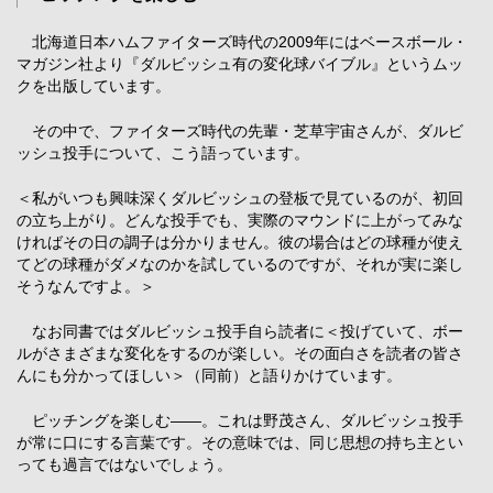
北海道日本ハムファイターズ時代の2009年にはベースボール・
マガジン社より『ダルビッシュ有の変化球バイブル』というムッ
クを出版しています。
その中で、ファイターズ時代の先輩・芝草宇宙さんが、ダルビ
ッシュ投手について、こう語っています。
＜私がいつも興味深くダルビッシュの登板で見ているのが、初回
の立ち上がり。どんな投手でも、実際のマウンドに上がってみな
ければその日の調子は分かりません。彼の場合はどの球種が使え
てどの球種がダメなのかを試しているのですが、それが実に楽し
そうなんですよ。＞
なお同書ではダルビッシュ投手自ら読者に＜投げていて、ボー
ルがさまざまな変化をするのが楽しい。その面白さを読者の皆さ
んにも分かってほしい＞（同前）と語りかけています。
ピッチングを楽しむ――。これは野茂さん、ダルビッシュ投手
が常に口にする言葉です。その意味では、同じ思想の持ち主とい
っても過言ではないでしょう。