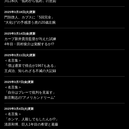
川口和久「低めから低め」の意図
2025年3月18日(火)更新
門別啓人、カブスに「5回完全」
“大化け”の予感漂う虎の20歳左腕
2025年3月14日(金)更新
カープ新井貴浩監督が与えた試練
4年目・田村俊介は覚醒するか!?
2025年3月11日(火)更新
＜名言集＞
「僕は通算で得点が1967もある」
王貞治、知られざる不滅の大記録
2025年3月7日(金)更新
＜名言集＞
「自分はプレーで批判を見返す」
新庄剛志の“アメリカンドリーム”
2025年3月4日(火)更新
＜名言集＞
「ホンマ、人殺しでもしたんか!?」
清原和博、巨人1年目の希望と葛藤