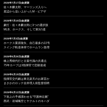
2026年7月17日(金)更新
佐々木麟太郎、マーリンズ入りへ
底辺から這い上がったM・ピアザ
2026年7月10日(金)更新
豪打・佐々木麟太郎に3つの選択肢
MLB、ホークス、そして第3の道
2026年7月3日(金)更新
ホークス栗原陵矢、自己最多の22号
スイング軌道体得でホームラン急増
2026年6月26日(金)更新
橋上秀樹代行と古葉竹識の共通点
75年カープは3指揮官で悲願達成
2026年6月19日(金)更新
指揮官交代劇は東北楽天のお家芸か
まさかのロッテ吉井理人前監督招聘
2026年6月12日(金)更新
下剋上の予感漂わせる“守護神左腕”
西武・岩城颯空とヤクルトのキハダ