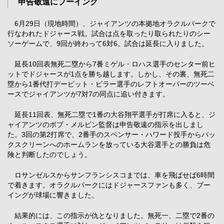
申告敬遠にブーイング
6月29日（現地時間）、ジャイアンツの本拠地オラクルパークで
行なわれたドジャース戦。試合は点を取ったり取られたりのシー
ソーゲームで、9回が終わって6対6。試合は延長に入りました。
延長10回表無死二塁から7番ミゲル・ロハス選手のセンター前ヒ
ットでドジャースが1点を勝ち越します。しかし、その裏、無死二
塁から1番代打デービット・ビラー選手のレフトオーバーのツーベ
ースでジャイアンツが7対7の同点に追い付きます。
延長11回表、無死二塁で1番の大谷翔平選手が打席に入ると、ジ
ャイアンツのボブ・メルビン監督は申告敬遠の指示を出しまし
た。3回の第2打席で、2番手のスペンサー・ハワード投手からバッ
クスクリーンへのホームランを放っている大谷選手との勝負は危
険と判断したのでしょう。
ロサンゼルスからサンフランシスコまでは、車を飛ばせば6時間
で着きます。オラクルパークにはドジャースファンも多く、ブー
イングが球場に響きました。
結果的には、この指示が仇となりました。無死一、二塁で2番の