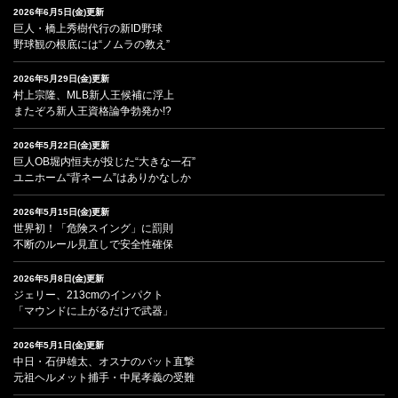
2026年6月5日(金)更新
巨人・橋上秀樹代行の新ID野球
野球観の根底には“ノムラの教え”
2026年5月29日(金)更新
村上宗隆、MLB新人王候補に浮上
またぞろ新人王資格論争勃発か!?
2026年5月22日(金)更新
巨人OB堀内恒夫が投じた“大きな一石”
ユニホーム“背ネーム”はありかなしか
2026年5月15日(金)更新
世界初！「危険スイング」に罰則
不断のルール見直しで安全性確保
2026年5月8日(金)更新
ジェリー、213cmのインパクト
「マウンドに上がるだけで武器」
2026年5月1日(金)更新
中日・石伊雄太、オスナのバット直撃
元祖ヘルメット捕手・中尾孝義の受難