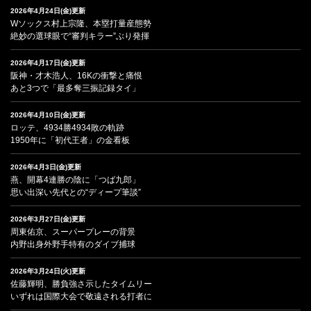
2026年4月24日(金)更新
Wソックス村上宗隆、本塁打量産態勢
絶妙の選球眼で“審判キラー”ぶり発揮
2026年4月17日(金)更新
阪神・才木浩人、16Kの衝撃と痛恨
あと3つで「最多奪三振記録タイ」
2026年4月10日(金)更新
ロッテ、4934勝4934敗の軌跡
1950年に「初代王者」の金看板
2026年4月3日(金)更新
燕、開幕4連勝の陰に「つば九郎」
思い出深い先代との“ディープ筆談”
2026年3月27日(金)更新
周東佑京、スーパープレーの背景
内野出身外野手特有のダイブ捕球
2026年3月24日(火)更新
佐藤輝明、勝負強さ示したタイムリー
いずれは国際大会で敬遠される打者に