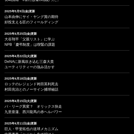
2025年5月9日(金)更新
山本由伸にサイ・ヤング賞の期待
好投支える匠のフィールディング
2025年4月25日(金)更新
大谷翔平「父親リスト」に学ぶ
NPB「慶弔制度」は喫緊の課題
2025年4月22日(火)更新
DeNAに新風吹き込む三森大貴
ユーティリティーの強み活かす
2025年4月18日(金)更新
ロッテのレジェンド袴田英利死去
村田兆治とのノーサイン捕球秘話
2025年4月15日(火)更新
パ・リーグ異変？ オリックス快走
九里亜蓮、西川龍馬の赤ヘルパワー
2025年4月11日(金)更新
巨人・甲斐拓也の送球メカニズム