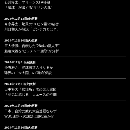
石川柊太、マリーンズFA移籍
「魔球」演出する“マリンの風”
2024年12月13日(金)更新
今永昇太、驚異の“スピン量”の秘密
川口和久が解説「ピンチ力とは？」
2024年12月10日(火)更新
巨人優勝に貢献した“28歳の新人王”
船迫大雅を“ピッチャー鹿取”が分析
2024年12月6日(金)更新
掛布雅之、野球殿堂入りなるか
球界の「今太閤」の“薄給”伝説
2024年12月3日(火)更新
田中将大「居場所」求め楽天退団
「意気に感じる」大エースの不憫
2024年11月29日(金)更新
日本、台湾に敗れ大会連覇ならず
WBC連覇への課題は継投策か!?
2024年11月26日(火)更新