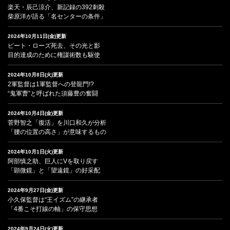
楽天・辰己涼介、新記録の392刺殺
柴原洋が語る「名センターの条件」
2024年10月11日(金)更新
ピート・ローズ死去、その光と影
目的達成のために権謀術数も駆使
2024年10月8日(火)更新
2軍監督は1軍監督への登龍門!?
“鬼軍曹”と呼ばれた須藤豊の奮闘
2024年10月4日(金)更新
菅野智之「復活」を川口和久が分析
「腰の位置の高さ」が意味するもの
2024年10月1日(火)更新
阿部慎之助、巨人にVを取り戻す
「顕微鏡」と「望遠鏡」の好采配
2024年9月27日(金)更新
小久保監督は“王イズム”の継承者
「4番こそ打線の軸」の保守思想
2024年9月24日(火)更新