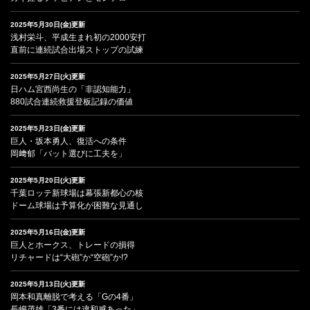
2025年5月30日(金)更新
浅村栄斗、平成生まれ初の2000安打
直前に連続試合出場ストップの試練
2025年5月27日(火)更新
日ハム宮西尚生の「非認知能力」
880試合連続救援登板記録の価値
2025年5月23日(金)更新
巨人・坂本勇人、復活への条件
岡﨑郁「バット選びに工夫を」
2025年5月20日(火)更新
千葉ロッテ新球場は幕張新都心の核
ドーム球場は予算化が困難な見通し
2025年5月16日(金)更新
巨人とホークス、トレードの損得
リチャードは“大砲”か“空砲”か!?
2025年5月13日(火)更新
岡本和真離脱で考える「Gの4番」
長嶋茂雄「3番には違和感あった」