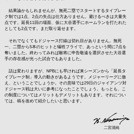
結果論かもしれませんが、無死二塁でスタートするタイブレー
ク制では1点、2点の失点は仕方ありません。避けるべきは大量失
点です。延長11回の場面、仮に大谷選手にホームランを打たれた
としても2点です。まだ取り返せます。
それでなくてもドジャース打線は切れ目がありません。無死
一、二塁から5本のヒットと犠牲フライで、あっという間に7点を
奪いました。終わってみれば敵将に申告敬遠を選択させた大谷選
手の存在感が光った試合でもありました。
話は変わりますが、NPBにも早ければ来シーズンから「延長タ
イブレーク制」導入の動きがあるようです。メジャーリーグに倣
え、ということでしょうか。その意味では29日のジャイアンツ対
ドジャース戦は大いに参考になったことでしょう。もっとも、こ
の制度についてはメリットもデメリットもあります。それについ
ては、稿を改めて紹介したいと思います。
二宮清純