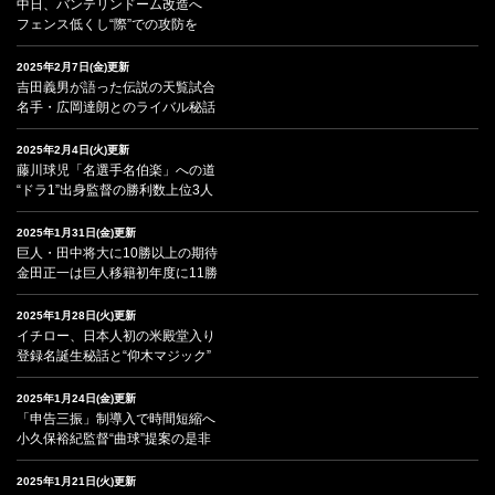
中日、バンテリンドーム改造へ
フェンス低くし“際”での攻防を
2025年2月7日(金)更新
吉田義男が語った伝説の天覧試合
名手・広岡達朗とのライバル秘話
2025年2月4日(火)更新
藤川球児「名選手名伯楽」への道
“ドラ1”出身監督の勝利数上位3人
2025年1月31日(金)更新
巨人・田中将大に10勝以上の期待
金田正一は巨人移籍初年度に11勝
2025年1月28日(火)更新
イチロー、日本人初の米殿堂入り
登録名誕生秘話と“仰木マジック”
2025年1月24日(金)更新
「申告三振」制導入で時間短縮へ
小久保裕紀監督“曲球”提案の是非
2025年1月21日(火)更新