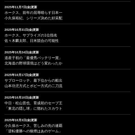
2025年11月7日(金)更新
ホークス、前年の屈辱晴らす日本一
小久保裕紀、シリーズ決めた好采配
2025年10月31日(金)更新
ホークス、サプライズの1位指名
佐々木麟太郎、日米競合の可能性
2025年10月24日(金)更新
道産子初の「最優秀バッテリー賞」
北海道の野球環境はどう変わったか
2025年10月17日(金)更新
サブローロッテ、最下位からの船出
山本功児方式とボビー方式の二刀流
2025年10月10日(金)更新
中日・松山晋也、育成初のセーブ王
「東北の隠し球」に惚れたスカウト
2025年10月3日(金)更新
小久保ホークス、苦しみの先の連覇
「逆転優勝への狼煙はあのゲーム」