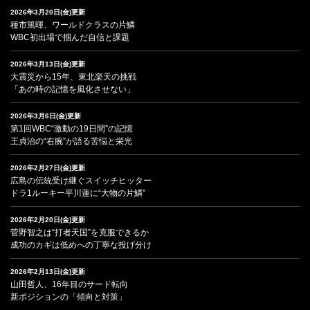
2026年3月20日(金)更新
種市篤暉、ワールドクラスの片鱗
WBC初出場で掴んだ自信と課題
2026年3月13日(金)更新
大震災から15年、東北楽天の挑戦
「あの時の記憶を風化させない」
2026年3月6日(金)更新
第1回WBC“激動の19日間”の記憶
王貞治の“右腕”が語る苦悩と栄光
2026年2月27日(金)更新
広島の伝統受け継ぐスイッチヒッター
ドラ1ルーキー平川蓮に“大物の片鱗”
2026年2月20日(金)更新
菅野智之は“打者天国”を克服できるか
成功のカギは低めへの丁寧な投げ分け
2026年2月13日(金)更新
山田哲人、16年目のサード転向
新ポジションの「傾向と対策」