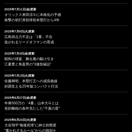
2025年7月11日(金)更新
オリックス来田涼斗に本格化の予感
衝撃の初打席初球初本塁打から4年
2025年7月8日(火)更新
広島得点力不足は「1番」不在
急がれるリードオフマンの育成
2025年7月4日(金)更新
昭和の球宴、舞台裏の駆け引き
江夏豊と角盈男の“3連投秘話”
2025年7月1日(火)更新
佐藤輝明、本塁打王への成長曲線
好調支える25年版コンパクト打法
2025年6月27日(金)更新
年俸500万の「4番」山本大斗とは
長距離砲の条件充たした“千葉の星”
2025年6月24日(火)更新
大谷翔平“報復死球”に紳士的態度
“書かれざるルール”からの脱却を