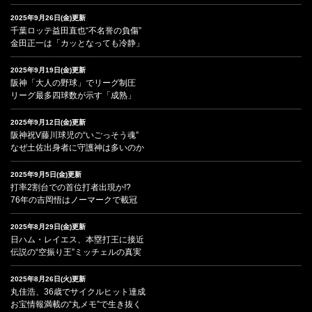
2025年9月26日(金)更新
千葉ロッテ益田直也“不名誉の負傷”
金田正一は「カッとなっても冷静」
2025年9月19日(金)更新
阪神「大人の野球」でリーグ制圧
リーグ最多四球数が示す「成熟」
2025年9月12日(金)更新
阪神祝V藤川球児の“いごっそう魂”
なぜ土佐出身者に守護神は多いのか
2025年9月5日(金)更新
打率2割台での首位打者出現か!?
76年の吉岡悟はノーマークで載冠
2025年8月29日(金)更新
日ハム・レイエス、本塁打王に接近
伝説の“空振り王”ミッチェルの真実
2025年8月26日(火)更新
丸佳浩、36歳でサイクルヒット達成
お宝情報満載の“丸メモ”で生き抜く