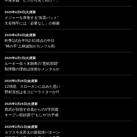
中尾孝義「ヒジから先で叩け！」
2025年4月8日(火)更新
メジャーを席巻する“魚雷バット”
大谷翔平には「必要なし」の根拠
2025年4月4日(金)更新
昨季1試合平均2.61得点の中日
“神の手”上林誠知がカンフル剤
2025年4月1日(火)更新
ルーキー佐々木朗希の“悪戦苦闘”
制球難の理由は技術かメンタルか
2025年3月28日(金)更新
12球団、スローガンに込めた思い
野村克也は名コピーライターか!?
2025年3月25日(火)更新
西武が目指す谷底からのV字回復
オープン戦好調で“もしや”の予感
2025年3月21日(金)更新
カブス今永昇太の新投球パターン