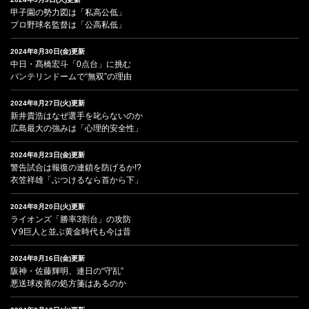
甲子園の勢力図は「私高公低」
プロ野球名監督は「公高私低」
2024年8月30日(金)更新
中日・髙橋宏斗「0点台」に挑む
バンテリンドームで“無双”の理由
2024年8月27日(火)更新
新井貴浩はなぜ選手を叱らないのか
広島最大の強みは「心理的安全性」
2024年8月23日(金)更新
警告試合は報復の連鎖を防げるか!?
衣笠祥雄「ぶつけるなら首から下」
2024年8月20日(火)更新
ライオンズ「勝率3割台」の攻防
Ⅴ9巨人と並ぶ黄金時代も今は昔
2024年8月16日(金)更新
阪神・佐藤輝明、連日の“守乱”
悪送球改善の処方箋はあるのか