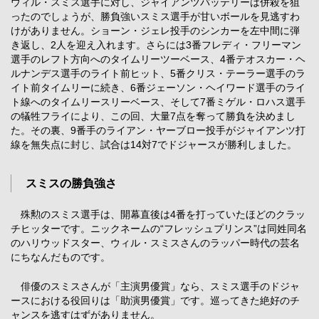
ウィル・スミス選手に対し、ジャイアンツバッテリーは併殺を狙
ったのでしょうが、勝負強いスミス選手が甘いボールを見逃すわ
けがありません。ショーン・ジェレ投手のシンカーを左中間に弾
き返し、2人を迎え入れます。さらには3番フレディ・フリーマン
選手のレフト方向へのタイムリーツーベース、4番テオスカー・ヘ
ルナンデス選手のライト前ヒット、5番クリス・テーラー選手のラ
イト前タイムリーに続き、6番ジェーソン・ヘイワード選手のライ
ト線へのタイムリースリーベース、そして7番ミゲル・ロハス選手
の犠牲フライにより、この回、大量7点を奪って勝負を決めまし
た。その裏、9番手のライアン・ヤーブロー投手がジャイアンツ打
線を無失点に封じ、試合は14対7でドジャースが勝利しました。
スミスの勝負強さ
殊勲のスミス選手は、開幕直後は4番を打っていたほどのクラッ
チヒッターです。ニックネームの“フレッシュプリンス”は同姓同名
のハリウッドスター、ウィル・スミスさんのラッパー時代の芸名
にちなんだものです。
俳優のスミスさんが「主演男優賞」なら、スミス選手のドジャ
ースにおける役回りは「助演男優賞」です。巡ってきた絶好のチ
ャンスを逃すはずがありません。