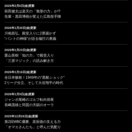
2026年2月6日(金)更新
前田健太は楽天の「無形の力」か!?
先輩・黒田博樹が変えた広島投手陣
2026年1月30日(金)更新
川相昌弘、殿堂入りに2票届かず
“バントの神様”が語る犠打の奥義
2026年1月23日(金)更新
栗山英樹「知の力」で殿堂入り
「三原マジック」の読み解き方
2026年1月16日(金)更新
全日本惨敗！1949年の“黒船ショック”
2リーグ分立、そして大谷翔平の時代
2026年1月9日(金)更新
ジャンボ尾崎のゴルフ転向前夜
長嶋茂雄と同質の天賦のオーラ
2025年12月26日(金)更新
第2回WBC優勝、原辰徳の支える力
「オマエさんたち」と呼んだ気配り