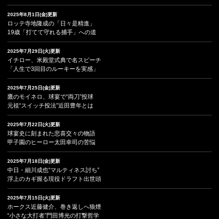
2025年8月1日(金)更新
ロッテ寺地隆成の「日々是精進」
19歳「打てて守れる捕手」への道
2025年7月29日(火)更新
イチロー、米殿堂式典で名スピーチ
「人生で3回目のルーキーを実感」
2025年7月25日(金)更新
鷹のモイネロ、球宴で“両刀”投球
元祖“スイッチ投法”近田豊年とは
2025年7月22日(火)更新
球宴史に刻まれた悲喜交々の物語
甲子園のヒーロー太田幸司の苦悩
2025年7月18日(金)更新
中日・細川成也“マルティネス討ち”
浮上のカギ握る現役ドラフト出世頭
2025年7月15日(火)更新
ホークス近藤健介、巻き返しへ狼煙
“小さな大打者”門田博光の打撃哲学