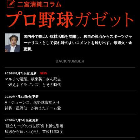
国内外で幅広い取材活動を展開し、独自の視点からスポーツジャ
ーナリストとして切れ味のよいコメントを繰り出す。毎週火・金
更新。
BACK NUMBER
2026年8月7日(金)更新
NEW
マルチで活躍。板東英二さん死去
「燃えよドラゴンズ」とその時代
2026年7月31日(金)更新
A・ジョーンズ、米野球殿堂入り
闘将・星野仙一が称えたチーム愛
2026年7月24日(金)更新
“独立リーグの出世頭”角中勝也引退
底辺から這い上がり、首位打者2度