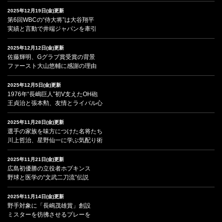
2025年12月19日(金)更新
第6回WBCの“侍大将”は大谷翔平
実績と言動で井端ジャパンを牽引
2025年12月12日(金)更新
佐藤輝明、Gグラブ賞受賞の背景
ファースト大山悠輔に感謝の理由
2025年12月5日(金)更新
1976年“長嶋巨人”初V支えたOH砲
王貞治と張本勲、友情とライバル心
2025年11月28日(金)更新
選手の家族を味方につけた名将たち
川上哲治、星野仙一に学ぶ気配り術
2025年11月21日(金)更新
広島初優勝の立役者ホプキンス
野球と医学の“文武二刀流”伝説
2025年11月14日(金)更新
野手対象に「長嶋茂雄賞」創設
ミスターを彷彿させるプレーを