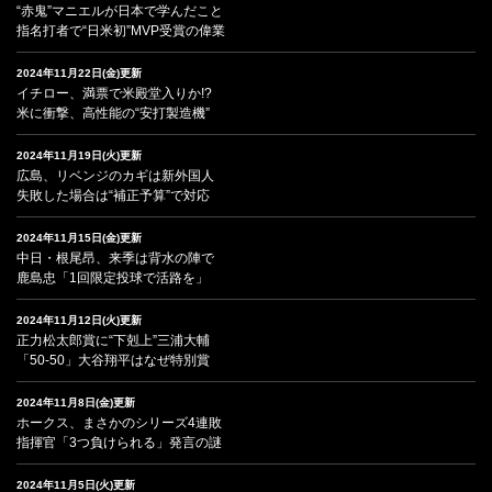
“赤鬼”マニエルが日本で学んだこと
指名打者で“日米初”MVP受賞の偉業
2024年11月22日(金)更新
イチロー、満票で米殿堂入りか!?
米に衝撃、高性能の“安打製造機”
2024年11月19日(火)更新
広島、リベンジのカギは新外国人
失敗した場合は“補正予算”で対応
2024年11月15日(金)更新
中日・根尾昂、来季は背水の陣で
鹿島忠「1回限定投球で活路を」
2024年11月12日(火)更新
正力松太郎賞に“下剋上”三浦大輔
「50-50」大谷翔平はなぜ特別賞
2024年11月8日(金)更新
ホークス、まさかのシリーズ4連敗
指揮官「3つ負けられる」発言の謎
2024年11月5日(火)更新