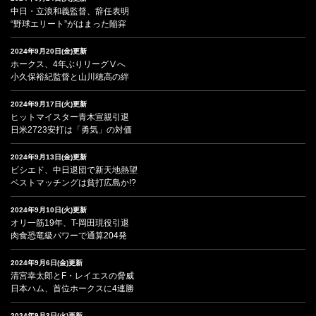
中日・立浪和義監督、辞任表明
“野球エリート”がはまった陥穽
2024年9月20日(金)更新
ホークス、4年ぶりリーグⅤへ
小久保裕紀監督と山川穂高の絆
2024年9月17日(火)更新
ヒットマイスター青木宣親引退
日米2723安打は「勇気」の対価
2024年9月13日(金)更新
ビシエド、中日退団で新天地熱望
ベストマッチングは貧打広島か!?
2024年9月10日(火)更新
オリ一筋19年、T-岡田現役引退
肉食恐竜級パワーで通算204発
2024年9月6日(金)更新
清宮幸太郎とF・レイエスの脅威
日本ハム、首位ホークスに4連勝
2024年9月3日(火)更新