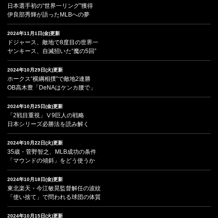
日本選手初の“世界一リング”獲得
伊良部秀輝が語ったMLBへの夢
2024年11月1日(金)更新
ドジャース、敵地で8度目の世界一
ヤンキース、自滅招いた“魔の5回”
2024年10月29日(火)更新
ホークス“横綱相撲”で敵地2連勝
OB高木豊「DeNAはケンカ腰で」
2024年10月25日(金)更新
「2戦目重視」Ⅴ9巨人の戦略
日本シリーズ必勝法を読み解く
2024年10月22日(火)更新
35歳・菅野智之、MLB成功の条件
「マウンドの傾斜」をどう使うか
2024年10月18日(金)更新
東北楽天・今江敏晃監督解任の波紋
「使い捨て」で問われる球団の体質
2024年10月15日(火)更新