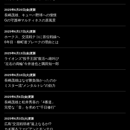
2025年6月20日(金)更新
長嶋茂雄、キューバ野球への憧憬
Gの守護神マルティネスの原風景
2025年6月17日(火)更新
ホークス、交流戦テコに首位戦線へ
6年目・柳町達ブレークの理由とは
2025年6月13日(金)更新
ライオンズ“投手王国”復活へ雄叫び
“左右の両輪”今井達也と隅田知一郎
2025年6月10日(火)更新
長嶋茂雄はなぜ勝負強かったのか
ミスター流“メンタルトレ”の効力
2025年6月6日(金)更新
長嶋茂雄と松井秀喜の「4番道」
完璧な「音」を求めて“千日修行”
2025年6月3日(火)更新
広島“交流戦弱者”返上なるか!?
カギ握るファビアンとモンテロ