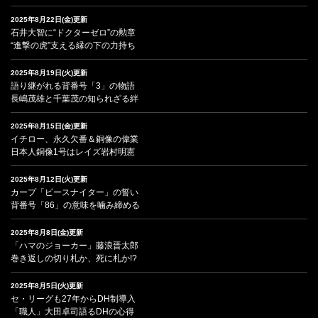
2025年8月22日(金)更新
石井大智に“ドクターゼロ”の勲章
“進撃の虎”支える縁の下の力持ち
2025年8月19日(火)更新
語り継がれる背番号「3」の物語
長嶋茂雄と千葉茂の知られざる絆
2025年8月15日(金)更新
イチロー、永久欠番＆銅像の偉業
日本人銅像1号はレイズ岩村明憲
2025年8月12日(火)更新
カープ「ピースナイター」の誓い
背番号「86」の意味を噛み締める
2025年8月8日(金)更新
「ハマのジョーカー」藤浪晋太郎
巻き返しの切り札か、死に札か!?
2025年8月5日(火)更新
セ・リーグも27年からDH制導入
「職人」大田卓司語るDHの心得