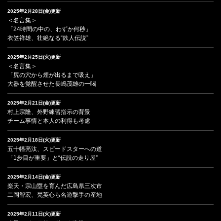
2025年2月28日(金)更新
＜名言集＞
「24時間の中の、わずか何秒」
衣笠祥雄、壮絶なる“鉄人伝説”
2025年2月25日(火)更新
＜名言集＞
「尻の穴から煙が出るまで吸え」
大器を覚醒させた長嶋茂雄の一喝
2025年2月21日(金)更新
村上宗隆、外野練習指示の背景
チーム事情と本人の利得も考慮
2025年2月18日(火)更新
五十幡亮汰、スピードスターへの道
「1歩目が重要」と“伝説の走り屋”
2025年2月14日(金)更新
楽天・宗山塁を育んだ広島県三次市
二岡智宏、梵英心ら名遊撃手の産地
2025年2月11日(火)更新