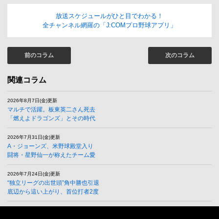
放送スケジュールがひと目でわかる！
全チャンネル網羅の「J:COMプロ野球アプリ」
前のコラム
次のコラム
関連コラム
2026年8月7日(金)更新
マルチで活躍。板東英二さん死去
「燃えよドラゴンズ」とその時代
2026年7月31日(金)更新
A・ジョーンズ、米野球殿堂入り
闘将・星野仙一が称えたチーム愛
2026年7月24日(金)更新
“独立リーグの出世頭”角中勝也引退
底辺から這い上がり、首位打者2度