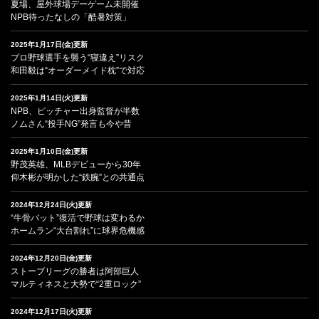
夏場、屋外球場デーゲーム未開催
NPB待ったなしの「酷暑対策」
2025年1月17日(金)更新
プロ野球選手を襲う“寝違え”リスク
和田毅は“オーダーメイド枕”で対応
2025年1月14日(火)更新
NPB、ピッチャー出身監督が半数
ノムさん“投手NG”発言も今や昔
2025年1月10日(金)更新
野茂英雄、MLBデビューから30年
仰木彬が明かした“鉄腕”との共通点
2024年12月24日(火)更新
“牛骨バット”復活で野球は変わるか
ホームラン“大台割れ”に球界危機感
2024年12月20日(金)更新
ストーブリーグの勝者は阿部巨人
マルティネスと大勢で“2重ロック”
2024年12月17日(火)更新