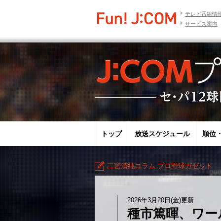
テレビ番組情
サービス案内
トップ
放送スケジュール
順位
二宮清純コラム プロ野球ガゼット
2026年3月20日(金)更新
種市篤暉、ワー