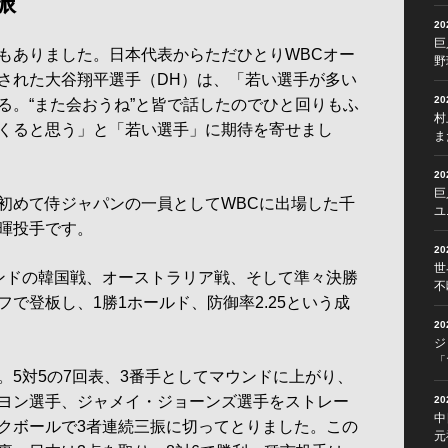
振
2
巨
ありました。日本代表からただひとりWBCオー
野
された大谷翔平選手（DH）は、「若い選手が多い
2
る。“また会おうね”と皆で話したのでひと回りもふ
村
くると思う」と「若い選手」に期待を寄せまし
ま
2
巨
めて侍ジャパンの一員としてWBCに出場した千
ユ
暉投手です。
2
世
ンドの韓国戦、オーストラリア戦、そして準々決勝
不
で登板し、1勝1ホールド、防御率2.25という成
2
ジ
「
5対5の7回表、3番手としてマウンドに上がり、
ヨン選手、ジャメイ・ジョーンズ選手をストレー
2
中
クボールで3者連続三振に切ってとりました。この
元