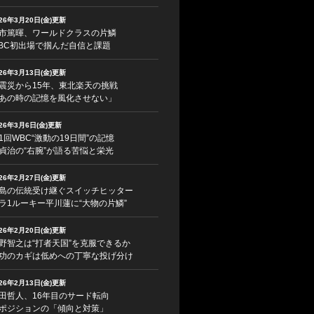
026年3月20日(金)更新
市篤暉、ワールドクラスの片鱗
BC初出場で掴んだ自信と課題
026年3月13日(金)更新
震災から15年、東北楽天の挑戦
あの時の記憶を風化させない」
026年3月6日(金)更新
1回WBC“激動の19日間”の記憶
貞治の“右腕”が語る苦悩と栄光
026年2月27日(金)更新
島の伝統受け継ぐスイッチヒッター
ラ1ルーキー平川蓮に“大物の片鱗”
026年2月20日(金)更新
野智之は“打者天国”を克服できるか
功のカギは低めへの丁寧な投げ分け
026年2月13日(金)更新
田哲人、16年目のサード転向
ポジションの「傾向と対策」