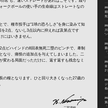
の功名”も、速いストレートがあればこそです。繰り
ォークボールの使い手の生命線はストレートなの
2
前
先
で、種市投手は“1球の恐ろしさ”を身に染みて知
2
回を2点、ないし3点以内に抑えれば及第点です
川
“
けにはいきません。
2
2点ビハインドの8回表無死二塁のピンチで、牽制
栗
「
となり、痛恨の追加点を与えてしまいました。二
が変わる局面だっただけに、返す返すも残念なミ
2
全
2
の糧となります。ひと回り大きくなった27歳の
2
。
ジ
長
2
第
「
二宮清純