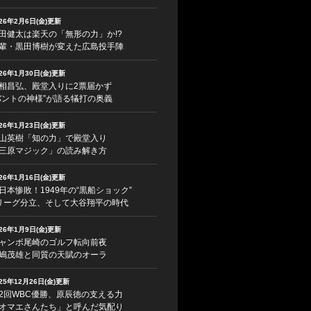
026年2月6日(金)更新
田健太は楽天の「無形の力」か!?
輩・黒田博樹が変えた広島投手陣
026年1月30日(金)更新
相昌弘、殿堂入りに2票届かず
バントの神様”が語る犠打の奥義
026年1月23日(金)更新
山英樹「知の力」で殿堂入り
三原マジック」の読み解き方
026年1月16日(金)更新
日本惨敗！1949年の“黒船ショック”
リーグ分立、そして大谷翔平の時代
026年1月9日(金)更新
ャンボ尾崎のゴルフ転向前夜
嶋茂雄と同質の天賦のオーラ
025年12月26日(金)更新
2回WBC優勝、原辰徳の支える力
オマエさんたち」と呼んだ気配り