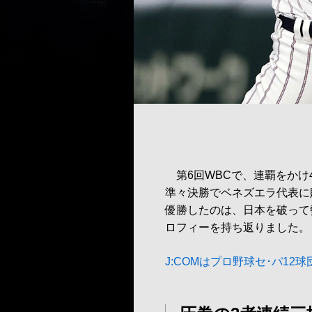
第6回WBCで、連覇をかけ
準々決勝でベネズエラ代表に
優勝したのは、日本を破って
ロフィーを持ち返りました。
J:COMはプロ野球セ･パ12