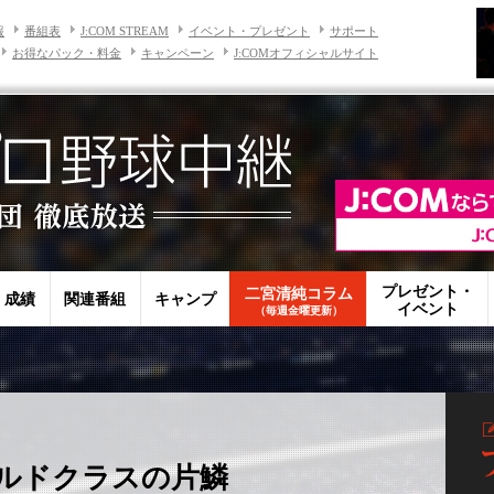
報
番組表
J:COM STREAM
イベント・プレゼント
サポート
お得なパック・料金
キャンペーン
J:COMオフィシャルサイト
プレゼント・
二宮清純コラム
・成績
関連番組
キャンプ
イベント
（毎週金曜更新）
ルドクラスの片鱗