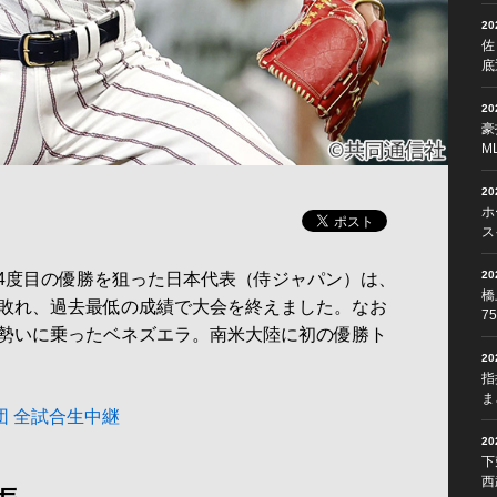
2
佐
底
2
豪
M
2
ホ
ス
2
4度目の優勝を狙った日本代表（侍ジャパン）は、
橋
敗れ、過去最低の成績で大会を終えました。なお
7
勢いに乗ったベネズエラ。南米大陸に初の優勝ト
2
指
ま
球団 全試合生中継
2
下
西