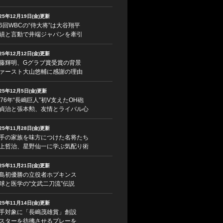
025年12月19日(金)更新
6回WBCの“侍大将”は大谷翔平
績と言動で井端ジャパンを牽引
025年12月12日(金)更新
藤輝明、Gグラブ賞受賞の背景
ァースト大山悠輔に感謝の理由
025年12月5日(金)更新
976年“長嶋巨人”初V支えたOH砲
貞治と張本勲、友情とライバル心
025年11月28日(金)更新
手の家族を味方につけた名将たち
上哲治、星野仙一に学ぶ気配り術
025年11月21日(金)更新
島初優勝の立役者ホプキンス
球と医学の“文武二刀流”伝説
025年11月14日(金)更新
手対象に「長嶋茂雄賞」創設
スターを彷彿させるプレーを