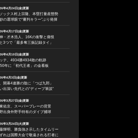
026年4月24日(金)更新
ソックス村上宗隆、本塁打量産態勢
妙の選球眼で“審判キラー”ぶり発揮
026年4月17日(金)更新
神・才木浩人、16Kの衝撃と痛恨
と3つで「最多奪三振記録タイ」
026年4月10日(金)更新
ッテ、4934勝4934敗の軌跡
950年に「初代王者」の金看板
026年4月3日(金)更新
、開幕4連勝の陰に「つば九郎」
い出深い先代との“ディープ筆談”
026年3月27日(金)更新
東佑京、スーパープレーの背景
野出身外野手特有のダイブ捕球
026年3月24日(火)更新
藤輝明、勝負強さ示したタイムリー
ずれは国際大会で敬遠される打者に