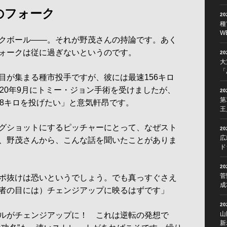
のフォーク
2
種
W
クボール――。それが野茂さんの持論です。あく
ォークは従に過ぎないというのです。
2
大
「
が集まる種市投手ですが、彼には最速156キロ
20年9月にトミー・ジョン手術を受けましたが、
2
第
58キロを投げたい」と意気軒昂です。
王
グショットにするピッチャーにとって、なぜスト
2
広
、野茂さんから、こんな話を聞いたことがありま
ド
2
菅
ポ抜けは恐いというでしょう。でも真っすぐさえ
成
者の目には）チェンジアップに映るはずです」
2
山
ルがチェンジアップに！ これは逆転の発想で
新