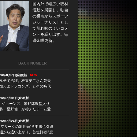
国内外で幅広い取材
活動を展開し、独自
の視点からスポーツ
ジャーナリストとし
て切れ味のよいコメ
ントを繰り出す。毎
週金曜更新。
BACK NUMBER
026年8月7日(金)更新
NEW
ルチで活躍。板東英二さん死去
燃えよドラゴンズ」とその時代
026年7月31日(金)更新
・ジョーンズ、米野球殿堂入り
将・星野仙一が称えたチーム愛
026年7月24日(金)更新
独立リーグの出世頭”角中勝也引退
辺から這い上がり、首位打者2度