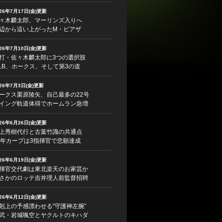
026年7月17日(金)更新
々木麟太郎、マーリンズ入りへ
辺から這い上がったM・ピアザ
026年7月10日(金)更新
打・佐々木麟太郎に3つの選択肢
LB、ホークス、そして第3の道
026年7月3日(金)更新
ークス栗原陵矢、自己最多の22号
イング軌道体得でホームラン急増
026年6月26日(金)更新
上秀樹代行と古葉竹識の共通点
5年カープは3指揮官で悲願達成
026年6月19日(金)更新
揮官交代劇は東北楽天のお家芸か
さかのロッテ吉井理人前監督招聘
026年6月12日(金)更新
剋上の予感漂わせる“守護神左腕”
武・岩城颯空とヤクルトのキハダ