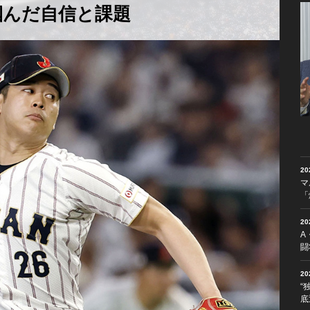
掴んだ自信と課題
2
マ
「
2
A
闘
2
“
底