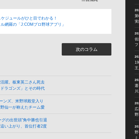
2
第
スケジュールがひと目でわかる！
実
ル網羅の「J:COMプロ野球アプリ」
2
佐
フ
次のコラム
2
1
王
2
で活躍。板東英二さん死去
選
よドラゴンズ」とその時代
川
ーンズ、米野球殿堂入り
2
星野仙一が称えたチーム愛
広
野
ーグの出世頭”角中勝也引退
這い上がり、首位打者2度
2
野
ミ