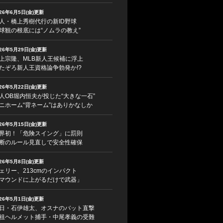
026年6月5日(金)更新
人・橋上秀樹代行の新ID野球
球観の根底には“ノムラの教え”
026年5月29日(金)更新
上宗隆、MLB新人王候補に浮上
たぞろ新人王資格論争勃発か!?
026年5月22日(金)更新
人OB堀内恒夫が投じた“大きな一石”
ニホーム“背ネーム”はありかなしか
026年5月15日(金)更新
界初！「危険スイング」に罰則
断のルール見直しで安全性確保
026年5月8日(金)更新
ェリー、213cmのインパクト
マウンドに上がるだけで武器」
026年5月1日(金)更新
日・石伊雄太、オスナのバット直撃
祖ヘルメット捕手・中尾孝義の受難