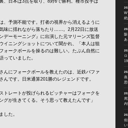
裏、日本は3点を取り、8対6で勝利。種市投手は
2
W
絶
は、予測不能です。打者の視界から消えるように
気味に揺れながら落ちたり……。2月22日に放送
2
阪
サンデーモーニング』に出演した元マリーンズ監督
あ
ウイニングショットについて聞かれ、「本人は狙
フォークボールを操るのは難しい。たぶん自然に
2
ロ
語っていました。
1
さんにフォークボールを教えたのは、近鉄バファ
2
燕
さんです。日米通算201勝のレジェンドです。
思
ストレートが投げられるピッチャーはフォークを
2
周
ングが生きてくる。そう思って教えたんです」
内
ました。
2
佐
い