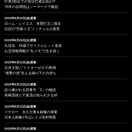
打率2割台での首位打者出現か!?
76年の吉岡悟はノーマークで載冠
2025年8月29日(金)更新
日ハム・レイエス、本塁打王に接近
伝説の“空振り王”ミッチェルの真実
2025年8月26日(火)更新
丸佳浩、36歳でサイクルヒット達成
お宝情報満載の“丸メモ”で生き抜く
2025年8月22日(金)更新
石井大智に“ドクターゼロ”の勲章
“進撃の虎”支える縁の下の力持ち
2025年8月19日(火)更新
語り継がれる背番号「3」の物語
長嶋茂雄と千葉茂の知られざる絆
2025年8月15日(金)更新
イチロー、永久欠番＆銅像の偉業
日本人銅像1号はレイズ岩村明憲
2025年8月12日(火)更新