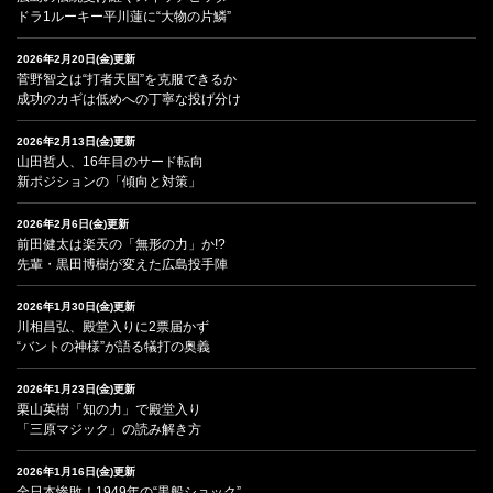
ドラ1ルーキー平川蓮に“大物の片鱗”
2026年2月20日(金)更新
菅野智之は“打者天国”を克服できるか
成功のカギは低めへの丁寧な投げ分け
2026年2月13日(金)更新
山田哲人、16年目のサード転向
新ポジションの「傾向と対策」
2026年2月6日(金)更新
前田健太は楽天の「無形の力」か!?
先輩・黒田博樹が変えた広島投手陣
2026年1月30日(金)更新
川相昌弘、殿堂入りに2票届かず
“バントの神様”が語る犠打の奥義
2026年1月23日(金)更新
栗山英樹「知の力」で殿堂入り
「三原マジック」の読み解き方
2026年1月16日(金)更新
全日本惨敗！1949年の“黒船ショック”