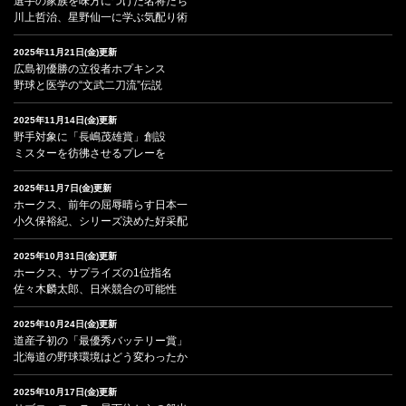
選手の家族を味方につけた名将たち
川上哲治、星野仙一に学ぶ気配り術
2025年11月21日(金)更新
広島初優勝の立役者ホプキンス
野球と医学の“文武二刀流”伝説
2025年11月14日(金)更新
野手対象に「長嶋茂雄賞」創設
ミスターを彷彿させるプレーを
2025年11月7日(金)更新
ホークス、前年の屈辱晴らす日本一
小久保裕紀、シリーズ決めた好采配
2025年10月31日(金)更新
ホークス、サプライズの1位指名
佐々木麟太郎、日米競合の可能性
2025年10月24日(金)更新
道産子初の「最優秀バッテリー賞」
北海道の野球環境はどう変わったか
2025年10月17日(金)更新