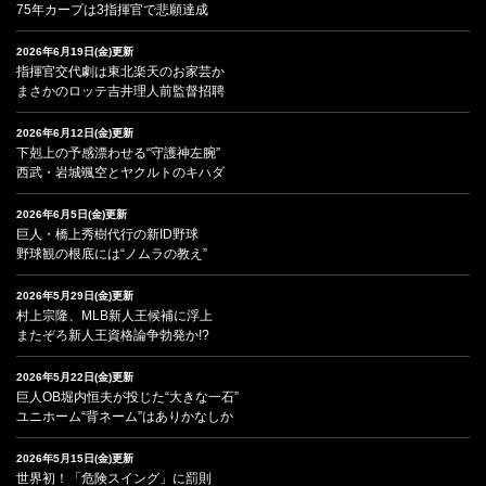
75年カープは3指揮官で悲願達成
2026年6月19日(金)更新
指揮官交代劇は東北楽天のお家芸か
まさかのロッテ吉井理人前監督招聘
2026年6月12日(金)更新
下剋上の予感漂わせる“守護神左腕”
西武・岩城颯空とヤクルトのキハダ
2026年6月5日(金)更新
巨人・橋上秀樹代行の新ID野球
野球観の根底には“ノムラの教え”
2026年5月29日(金)更新
村上宗隆、MLB新人王候補に浮上
またぞろ新人王資格論争勃発か!?
2026年5月22日(金)更新
巨人OB堀内恒夫が投じた“大きな一石”
ユニホーム“背ネーム”はありかなしか
2026年5月15日(金)更新
世界初！「危険スイング」に罰則