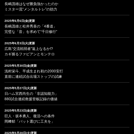
長嶋茂雄はなぜ勝負強かったのか
ミスター流“メンタルトレ”の効力
2025年6月6日(金)更新
長嶋茂雄と松井秀喜の「4番道」
完璧な「音」を求めて“千日修行”
2025年6月3日(火)更新
広島“交流戦弱者”返上なるか!?
カギ握るファビアンとモンテロ
2025年5月30日(金)更新
浅村栄斗、平成生まれ初の2000安打
直前に連続試合出場ストップの試練
2025年5月27日(火)更新
日ハム宮西尚生の「非認知能力」
880試合連続救援登板記録の価値
2025年5月23日(金)更新
巨人・坂本勇人、復活への条件
岡﨑郁「バット選びに工夫を」
2025年5月20日(火)更新