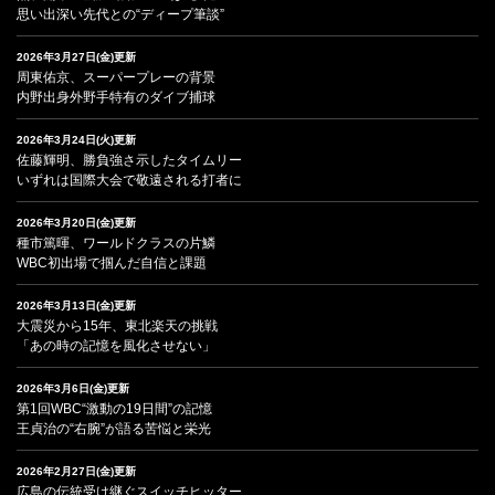
思い出深い先代との“ディープ筆談”
2026年3月27日(金)更新
周東佑京、スーパープレーの背景
内野出身外野手特有のダイブ捕球
2026年3月24日(火)更新
佐藤輝明、勝負強さ示したタイムリー
いずれは国際大会で敬遠される打者に
2026年3月20日(金)更新
種市篤暉、ワールドクラスの片鱗
WBC初出場で掴んだ自信と課題
2026年3月13日(金)更新
大震災から15年、東北楽天の挑戦
「あの時の記憶を風化させない」
2026年3月6日(金)更新
第1回WBC“激動の19日間”の記憶
王貞治の“右腕”が語る苦悩と栄光
2026年2月27日(金)更新
広島の伝統受け継ぐスイッチヒッター