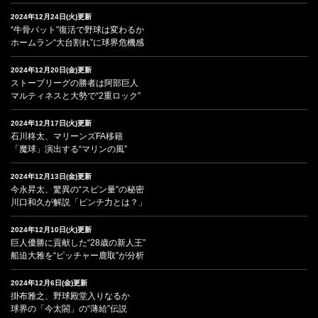
2024年12月24日(火)更新
“牛骨バット”復活で野球は変わるか
ホームラン“大台割れ”に球界危機感
2024年12月20日(金)更新
ストーブリーグの勝者は阿部巨人
マルティネスと大勢で“2重ロック”
2024年12月17日(火)更新
石川柊太、マリーンズFA移籍
「魔球」演出する“マリンの風”
2024年12月13日(金)更新
今永昇太、驚異の“スピン量”の秘密
川口和久が解説「ピンチ力とは？」
2024年12月10日(火)更新
巨人優勝に貢献した“28歳の新人王”
船迫大雅を“ピッチャー鹿取”が分析
2024年12月6日(金)更新
掛布雅之、野球殿堂入りなるか
球界の「今太閤」の“薄給”伝説