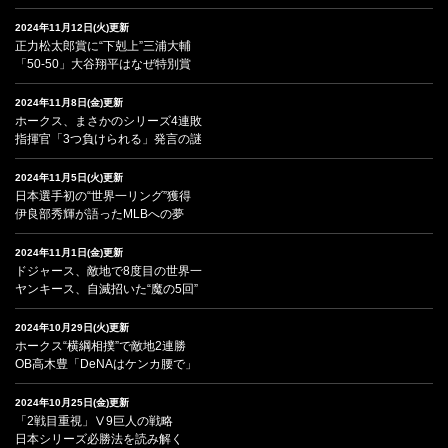
2024年11月12日(火)更新
正力松太郎賞に“下剋上”三浦大輔
「50-50」大谷翔平はなぜ特別賞
2024年11月8日(金)更新
ホークス、まさかのシリーズ4連敗
指揮官「3つ負けられる」発言の謎
2024年11月5日(火)更新
日本選手初の“世界一リング”獲得
伊良部秀輝が語ったMLBへの夢
2024年11月1日(金)更新
ドジャース、敵地で8度目の世界一
ヤンキース、自滅招いた“魔の5回”
2024年10月29日(火)更新
ホークス“横綱相撲”で敵地2連勝
OB高木豊「DeNAはケンカ腰で」
2024年10月25日(金)更新
「2戦目重視」Ⅴ9巨人の戦略
日本シリーズ必勝法を読み解く