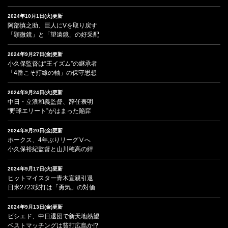
2024年10月1日(火)更新
阿部慎之助、巨人にVを取り戻す
「顕微鏡」と「望遠鏡」の好采配
2024年9月27日(金)更新
小久保監督は“王イズム”の継承者
「4番こそ打線の軸」の保守思想
2024年9月24日(火)更新
中日・立浪和義監督、辞任表明
“野球エリート”がはまった陥穽
2024年9月20日(金)更新
ホークス、4年ぶりリーグⅤへ
小久保裕紀監督と山川穂高の絆
2024年9月17日(火)更新
ヒットマイスター青木宣親引退
日米2723安打は「勇気」の対価
2024年9月13日(金)更新
ビシエド、中日退団で新天地熱望
ベストマッチングは貧打広島か!?