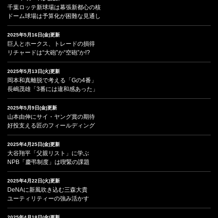
千葉ロッテ新球場は幕張新都心の核
ドーム球場は予算化が困難な見通し
2025年5月16日(金)更新
巨人とホークス、トレードの損得
リチャードは“大砲”か“空砲”か!?
2025年5月13日(火)更新
岡本和真離脱で考える「Gの4番」
長嶋茂雄「3番には違和感あった」
2025年5月9日(金)更新
山本由伸にサイ・ヤング賞の期待
好投支える匠のフィールディング
2025年4月25日(金)更新
大谷翔平「父親リスト」に学ぶ
NPB「慶弔制度」は喫緊の課題
2025年4月22日(火)更新
DeNAに新風吹き込む三森大貴
ユーティリティーの強み活かす
2025年4月18日(金)更新