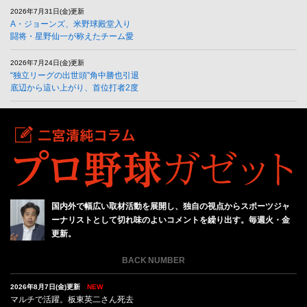
2026年7月31日(金)更新
A・ジョーンズ、米野球殿堂入り
闘将・星野仙一が称えたチーム愛
2026年7月24日(金)更新
“独立リーグの出世頭”角中勝也引退
底辺から這い上がり、首位打者2度
国内外で幅広い取材活動を展開し、独自の視点からスポーツジャ
ーナリストとして切れ味のよいコメントを繰り出す。毎週火・金
更新。
BACK NUMBER
2026年8月7日(金)更新
NEW
マルチで活躍。板東英二さん死去