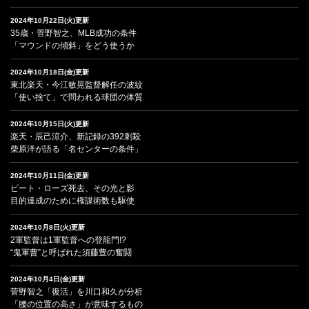
2024年10月22日(火)更新
35歳・菅野智之、MLB成功の条件
「マウンドの傾斜」をどう使うか
2024年10月18日(金)更新
東北楽天・今江敏晃監督解任の波紋
「使い捨て」で問われる球団の体質
2024年10月15日(火)更新
楽天・辰己涼介、新記録の392刺殺
柴原洋が語る「名センターの条件」
2024年10月11日(金)更新
ピート・ローズ死去、その光と影
目的達成のために権謀術数も駆使
2024年10月8日(火)更新
2軍監督は1軍監督への登龍門!?
“鬼軍曹”と呼ばれた須藤豊の奮闘
2024年10月4日(金)更新
菅野智之「復活」を川口和久が分析
「腰の位置の高さ」が意味するもの