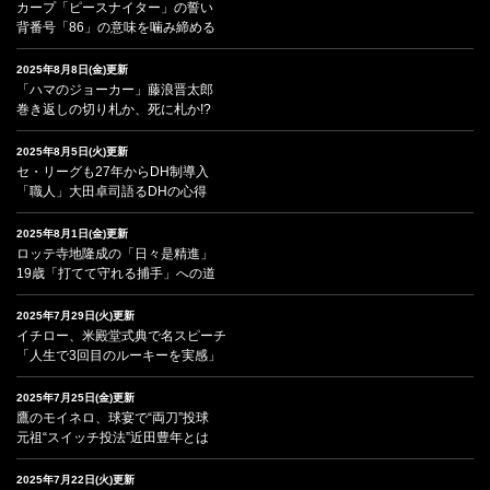
カープ「ピースナイター」の誓い
背番号「86」の意味を噛み締める
2025年8月8日(金)更新
「ハマのジョーカー」藤浪晋太郎
巻き返しの切り札か、死に札か!?
2025年8月5日(火)更新
セ・リーグも27年からDH制導入
「職人」大田卓司語るDHの心得
2025年8月1日(金)更新
ロッテ寺地隆成の「日々是精進」
19歳「打てて守れる捕手」への道
2025年7月29日(火)更新
イチロー、米殿堂式典で名スピーチ
「人生で3回目のルーキーを実感」
2025年7月25日(金)更新
鷹のモイネロ、球宴で“両刀”投球
元祖“スイッチ投法”近田豊年とは
2025年7月22日(火)更新