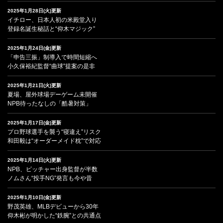
2025年1月28日(火)更新
イチロー、日本人初の米殿堂入り
登録名誕生秘話と“仰木マジック”
2025年1月24日(金)更新
「申告三振」制導入で時間短縮へ
小久保裕紀監督“曲球”提案の是非
2025年1月21日(火)更新
夏場、屋外球場デーゲーム未開催
NPB待ったなしの「酷暑対策」
2025年1月17日(金)更新
プロ野球選手を襲う“寝違え”リスク
和田毅は“オーダーメイド枕”で対応
2025年1月14日(火)更新
NPB、ピッチャー出身監督が半数
ノムさん“投手NG”発言も今や昔
2025年1月10日(金)更新
野茂英雄、MLBデビューから30年
仰木彬が明かした“鉄腕”との共通点