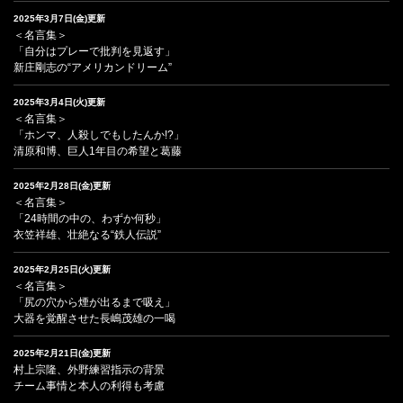
2025年3月7日(金)更新
＜名言集＞
「自分はプレーで批判を見返す」
新庄剛志の“アメリカンドリーム”
2025年3月4日(火)更新
＜名言集＞
「ホンマ、人殺しでもしたんか!?」
清原和博、巨人1年目の希望と葛藤
2025年2月28日(金)更新
＜名言集＞
「24時間の中の、わずか何秒」
衣笠祥雄、壮絶なる“鉄人伝説”
2025年2月25日(火)更新
＜名言集＞
「尻の穴から煙が出るまで吸え」
大器を覚醒させた長嶋茂雄の一喝
2025年2月21日(金)更新
村上宗隆、外野練習指示の背景
チーム事情と本人の利得も考慮