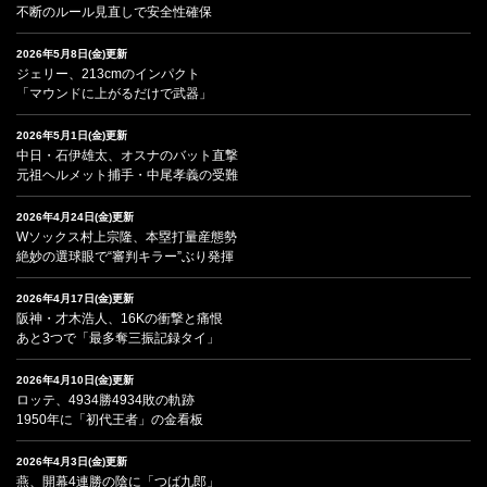
不断のルール見直しで安全性確保
2026年5月8日(金)更新
ジェリー、213cmのインパクト
「マウンドに上がるだけで武器」
2026年5月1日(金)更新
中日・石伊雄太、オスナのバット直撃
元祖ヘルメット捕手・中尾孝義の受難
2026年4月24日(金)更新
Wソックス村上宗隆、本塁打量産態勢
絶妙の選球眼で“審判キラー”ぶり発揮
2026年4月17日(金)更新
阪神・才木浩人、16Kの衝撃と痛恨
あと3つで「最多奪三振記録タイ」
2026年4月10日(金)更新
ロッテ、4934勝4934敗の軌跡
1950年に「初代王者」の金看板
2026年4月3日(金)更新
燕、開幕4連勝の陰に「つば九郎」