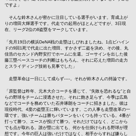
ですよ」
そんな鈴木さんが密かに注目している選手がいます。育成上が
りの増田大輝選手です。代走での起用がほとんどですが、3日現
在、リーグ2位の8盗塁をマークしています。
「先月19日の横浜DeNA戦の走塁はしびれましたね。1点ビハイン
ドの9回1死で代走に出た増田、すかさず二盗を決め、その後、丸
佳浩のセカンド内野安打でホームに生還。ゴーサインを出した後
藤三塁ベースコーチの判断はもちろん、それに応えた増田の走力
とスライディング技術も見事でした」
走塁革命は一日にして成らず----。それが鈴木さんの持論です。
「原監督は昨年、元木大介コーチを通じて、“失敗を恐れるな”と自
らの野球をチームに浸透させた。それに飽き足らず、今季は広島
などでコーチを務めていた石井琢朗をコーチに招きました。彼は
現役時代、4度の盗塁王に輝いています。この人事も走塁改革の一
環です。強いチームは勝ちパターンをいくつも持っている。4番が
打って勝つ、エースが投げて勝つ。それだけではなく、どこから
でも点が取れる。誰が塁に出ても、何かを仕掛けられる野球が理
想です。今年の巨人は強いだけではなく、相手からすれば嫌らし