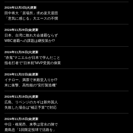
2024年12月3日(火)更新
田中将大「居場所」求め楽天退団
「意気に感じる」大エースの不憫
2024年11月29日(金)更新
日本、台湾に敗れ大会連覇ならず
WBC連覇への課題は継投策か!?
2024年11月26日(火)更新
“赤鬼”マニエルが日本で学んだこと
指名打者で“日米初”MVP受賞の偉業
2024年11月22日(金)更新
イチロー、満票で米殿堂入りか!?
米に衝撃、高性能の“安打製造機”
2024年11月19日(火)更新
広島、リベンジのカギは新外国人
失敗した場合は“補正予算”で対応
2024年11月15日(金)更新
中日・根尾昂、来季は背水の陣で
鹿島忠「1回限定投球で活路を」