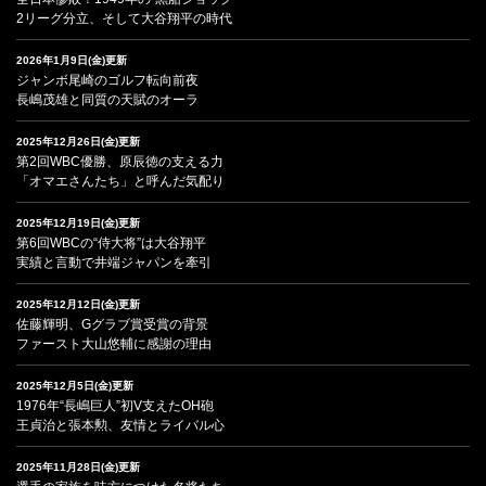
2リーグ分立、そして大谷翔平の時代
2026年1月9日(金)更新
ジャンボ尾崎のゴルフ転向前夜
長嶋茂雄と同質の天賦のオーラ
2025年12月26日(金)更新
第2回WBC優勝、原辰徳の支える力
「オマエさんたち」と呼んだ気配り
2025年12月19日(金)更新
第6回WBCの“侍大将”は大谷翔平
実績と言動で井端ジャパンを牽引
2025年12月12日(金)更新
佐藤輝明、Gグラブ賞受賞の背景
ファースト大山悠輔に感謝の理由
2025年12月5日(金)更新
1976年“長嶋巨人”初V支えたOH砲
王貞治と張本勲、友情とライバル心
2025年11月28日(金)更新