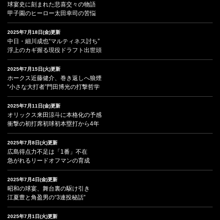
球宴史に刻まれた悲喜交々の物語
甲子園のヒーロー太田幸司の苦悩
2025年7月18日(金)更新
中日・細川成也“マルティネス討ち”
浮上のカギ握る現役ドラフト出世頭
2025年7月15日(火)更新
ホークス近藤健介、巻き返しへ狼煙
“小さな大打者”門田博光の打撃哲学
2025年7月11日(金)更新
オリックス来田涼斗に本格化の予感
衝撃の初打席初球初本塁打から4年
2025年7月8日(火)更新
広島得点力不足は「1番」不在
急がれるリードオフマンの育成
2025年7月4日(金)更新
昭和の球宴、舞台裏の駆け引き
江夏豊と角盈男の“3連投秘話”
2025年7月1日(火)更新