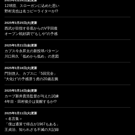
2025年3月28日(金)更新
12球団、スローガンに込めた思い
野村克也は名コピーライターか!?
2025年3月25日(火)更新
西武が目指す谷底からのV字回復
オープン戦好調で“もしや”の予感
2025年3月21日(金)更新
カブス今永昇太の新投球パターン
川口和久「低めから低め」の意図
2025年3月18日(火)更新
門別啓人、カブスに「5回完全」
“大化け”の予感漂う虎の20歳左腕
2025年3月14日(金)更新
カープ新井貴浩監督が与えた試練
4年目・田村俊介は覚醒するか!?
2025年3月11日(火)更新
＜名言集＞
「僕は通算で得点が1967もある」
王貞治、知られざる不滅の大記録