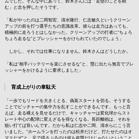
ムでした。そんな中にあって、鈴木さんには「走塁のことを頼
む」と念を押したそうです。
「私がやったのは二岡智宏、清水隆行、仁志敏久というクリーン
アップの前を打つ選手たちの意識改革。彼らは走力はあっても、
積極的に走ろうとはしなかった。クリーンアップの打者に“ちょろ
ちょろ走るな”とプレッシャーをかけられていたのでしょう」
しかし、それでは仕事になりません。鈴木さんはどうしたか。
「私は“相手バッテリーを楽にさせるな”と、塁に出たら無言でプレ
ッシャーをかけるように要求しました」
育成上がりの韋駄天
「一歩でもリードを大きくとる、偽装スタートを切る。そうする
ことでピッチャーの集中力を乱すことができるんです。もっと言
えば、走る構えを見せるだけで、キャッチャーは変化球からスト
レート中心の配球に変えざるを得なくなる。長距離砲は、それを
狙い打てば良いんです。だから私は仁志や二岡、清水らにこう言
いました。“ホームランを打ったのは松井だけど、打たせたのはオ
マエだぞ”と。足で揺さぶるのは何も盗塁だけじゃないということ