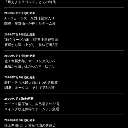
「燃えよドラゴンズ」とその時代
2026年7月31日(金)更新
A・ジョーンズ、米野球殿堂入り
闘将・星野仙一が称えたチーム愛
2026年7月24日(金)更新
“独立リーグの出世頭”角中勝也引退
底辺から這い上がり、首位打者2度
2026年7月17日(金)更新
佐々木麟太郎、マーリンズ入りへ
底辺から這い上がったM・ピアザ
2026年7月10日(金)更新
豪打・佐々木麟太郎に3つの選択肢
MLB、ホークス、そして第3の道
2026年7月3日(金)更新
ホークス栗原陵矢、自己最多の22号
スイング軌道体得でホームラン急増
2026年6月26日(金)更新
橋上秀樹代行と古葉竹識の共通点