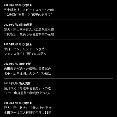
2025年2月18日(火)更新
五十幡亮汰、スピードスターへの道
「1歩目が重要」と“伝説の走り屋”
2025年2月14日(金)更新
楽天・宗山塁を育んだ広島県三次市
二岡智宏、梵英心ら名遊撃手の産地
2025年2月11日(火)更新
中日、バンテリンドーム改造へ
フェンス低くし“際”での攻防を
2025年2月7日(金)更新
吉田義男が語った伝説の天覧試合
名手・広岡達朗とのライバル秘話
2025年2月4日(火)更新
藤川球児「名選手名伯楽」への道
“ドラ1”出身監督の勝利数上位3人
2025年1月31日(金)更新
巨人・田中将大に10勝以上の期待
金田正一は巨人移籍初年度に11勝