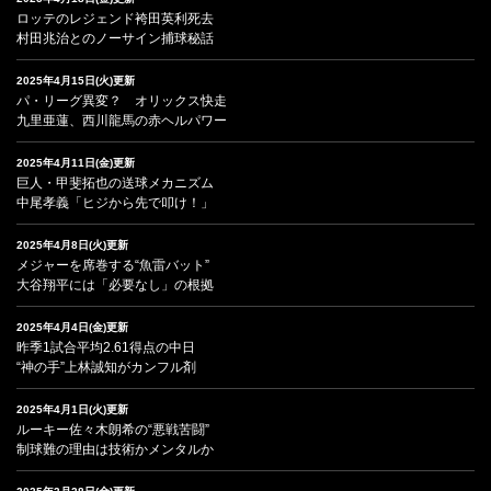
ロッテのレジェンド袴田英利死去
村田兆治とのノーサイン捕球秘話
2025年4月15日(火)更新
パ・リーグ異変？ オリックス快走
九里亜蓮、西川龍馬の赤ヘルパワー
2025年4月11日(金)更新
巨人・甲斐拓也の送球メカニズム
中尾孝義「ヒジから先で叩け！」
2025年4月8日(火)更新
メジャーを席巻する“魚雷バット”
大谷翔平には「必要なし」の根拠
2025年4月4日(金)更新
昨季1試合平均2.61得点の中日
“神の手”上林誠知がカンフル剤
2025年4月1日(火)更新
ルーキー佐々木朗希の“悪戦苦闘”
制球難の理由は技術かメンタルか