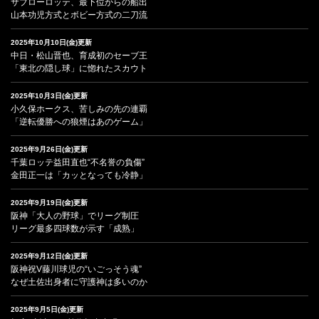
サブローロッテ、最下位からの船出
山本功児方式とボビー方式の二刀流
2025年10月10日(金)更新
中日・松山晋也、育成初のセーブ王
「東北の隠し球」に惚れたスカウト
2025年10月3日(金)更新
小久保ホークス、苦しみの先の連覇
「逆転優勝への狼煙はあのゲーム」
2025年9月26日(金)更新
千葉ロッテ益田直也“不名誉の負傷”
金田正一は「カッとなっても冷静」
2025年9月19日(金)更新
阪神「大人の野球」でリーグ制圧
リーグ最多四球数が示す「成熟」
2025年9月12日(金)更新
阪神祝V藤川球児の“いごっそう魂”
なぜ土佐出身者に守護神は多いのか
2025年9月5日(金)更新