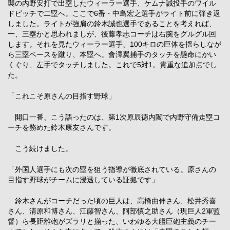
襲の内野安打で出塁したウィーラー選手、ケムナ誠投手のワイル
ドピッチで二塁へ。ここで6番・中島宏之選手がライト前に弾き返
しました。ライトが強肩の鈴木誠也選手であることを考えれば、
一、三塁かと思われましが、後藤孝志コーチは右腕をグルグル回
します。それを見たウィーラー選手、100キロの巨体を揺らしなが
ら三塁ベースを蹴り、本塁へ。會澤翼捕手のタッチを懸命にかい
くぐり、左手でタッチしました。これで5対1。貴重な追加点でし
た。
「これこそ原さんの目指す野球」
開口一番、こう語ったのは、第1次原辰徳内閣で内野守備走塁コ
ーチを務めた鈴木康友さんです。
こう続けました。
「外国人選手にも次の塁を狙う指導が徹底されている。原さんの
目指す野球がチームに浸透している証拠です」
鈴木さんがコーチだった頃の巨人は、高橋由伸さん、松井秀喜
さん、清原和博さん、江藤智さん、阿部慎之助さん（現巨人2軍監
督）ら長距離砲がズラリと揃った、いわゆる大艦巨砲主義のチー