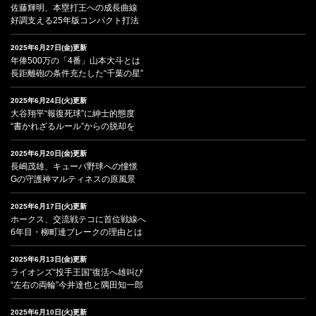
佐藤輝明、本塁打王への成長曲線
好調支える25年版コンパクト打法
2025年6月27日(金)更新
年俸500万の「4番」山本大斗とは
長距離砲の条件充たした“千葉の星”
2025年6月24日(火)更新
大谷翔平“報復死球”に紳士的態度
“書かれざるルール”からの脱却を
2025年6月20日(金)更新
長嶋茂雄、キューバ野球への憧憬
Gの守護神マルティネスの原風景
2025年6月17日(火)更新
ホークス、交流戦テコに首位戦線へ
6年目・柳町達ブレークの理由とは
2025年6月13日(金)更新
ライオンズ“投手王国”復活へ雄叫び
“左右の両輪”今井達也と隅田知一郎
2025年6月10日(火)更新