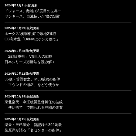
2024年11月1日(金)更新
ドジャース、敵地で8度目の世界一
ヤンキース、自滅招いた“魔の5回”
2024年10月29日(火)更新
ホークス“横綱相撲”で敵地2連勝
OB高木豊「DeNAはケンカ腰で」
2024年10月25日(金)更新
「2戦目重視」Ⅴ9巨人の戦略
日本シリーズ必勝法を読み解く
2024年10月22日(火)更新
35歳・菅野智之、MLB成功の条件
「マウンドの傾斜」をどう使うか
2024年10月18日(金)更新
東北楽天・今江敏晃監督解任の波紋
「使い捨て」で問われる球団の体質
2024年10月15日(火)更新
楽天・辰己涼介、新記録の392刺殺
柴原洋が語る「名センターの条件」