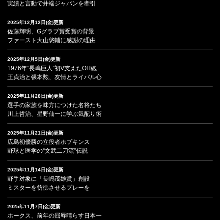
実績と言動で井端ジャパンを牽引
2025年12月12日(金)更新
佐藤輝明、Gグラブ賞受賞の背景
ファースト大山悠輔に感謝の理由
2025年12月5日(金)更新
1976年“長嶋巨人”初V支えたOH砲
王貞治と張本勲、友情とライバル心
2025年11月28日(金)更新
選手の家族を味方につけた名将たち
川上哲治、星野仙一に学ぶ気配り術
2025年11月21日(金)更新
広島初優勝の立役者ホプキンス
野球と医学の“文武二刀流”伝説
2025年11月14日(金)更新
野手対象に「長嶋茂雄賞」創設
ミスターを彷彿させるプレーを
2025年11月7日(金)更新
ホークス、前年の屈辱晴らす日本一