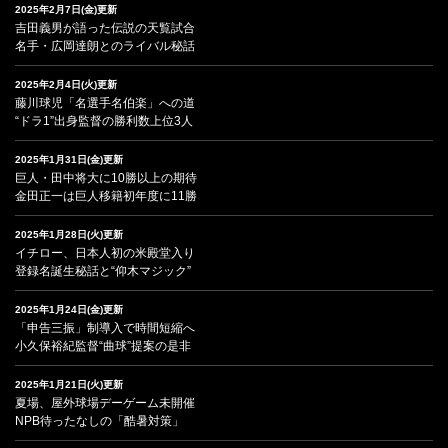
2025年2月7日(金)更新
吉田義男が語った伝説の天覧試合
名手・広岡達朗とのライバル秘話
2025年2月4日(火)更新
藤川球児「名選手名伯楽」への道
“ドラ1”出身監督の勝利数上位3人
2025年1月31日(金)更新
巨人・田中将大に10勝以上の期待
金田正一は巨人移籍初年度に11勝
2025年1月28日(火)更新
イチロー、日本人初の米殿堂入り
登録名誕生秘話と“仰木マジック”
2025年1月24日(金)更新
「申告三振」制導入で時間短縮へ
小久保裕紀監督“曲球”提案の是非
2025年1月21日(火)更新
夏場、屋外球場デーゲーム未開催
NPB待ったなしの「酷暑対策」