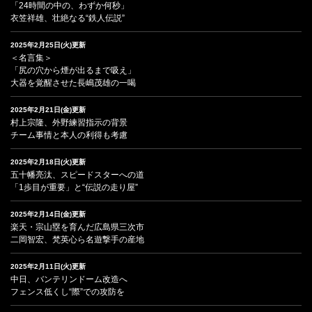
「24時間の中の、わずか何秒」
衣笠祥雄、壮絶なる“鉄人伝説”
2025年2月25日(火)更新
＜名言集＞
「尻の穴から煙が出るまで吸え」
大器を覚醒させた長嶋茂雄の一喝
2025年2月21日(金)更新
村上宗隆、外野練習指示の背景
チーム事情と本人の利得も考慮
2025年2月18日(火)更新
五十幡亮汰、スピードスターへの道
「1歩目が重要」と“伝説の走り屋”
2025年2月14日(金)更新
楽天・宗山塁を育んだ広島県三次市
二岡智宏、梵英心ら名遊撃手の産地
2025年2月11日(火)更新
中日、バンテリンドーム改造へ
フェンス低くし“際”での攻防を