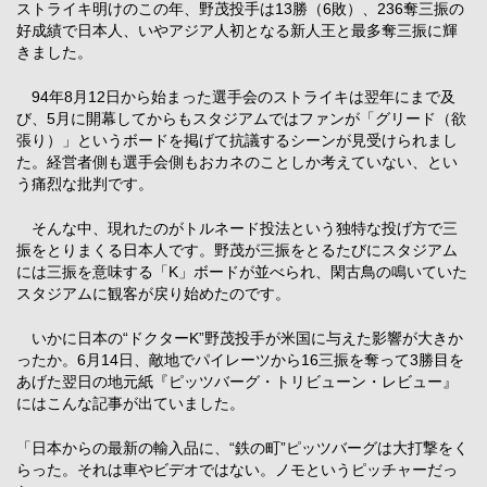
ストライキ明けのこの年、野茂投手は13勝（6敗）、236奪三振の
好成績で日本人、いやアジア人初となる新人王と最多奪三振に輝
きました。
94年8月12日から始まった選手会のストライキは翌年にまで及
び、5月に開幕してからもスタジアムではファンが「グリード（欲
張り）」というボードを掲げて抗議するシーンが見受けられまし
た。経営者側も選手会側もおカネのことしか考えていない、とい
う痛烈な批判です。
そんな中、現れたのがトルネード投法という独特な投げ方で三
振をとりまくる日本人です。野茂が三振をとるたびにスタジアム
には三振を意味する「K」ボードが並べられ、閑古鳥の鳴いていた
スタジアムに観客が戻り始めたのです。
いかに日本の“ドクターK”野茂投手が米国に与えた影響が大きか
ったか。6月14日、敵地でパイレーツから16三振を奪って3勝目を
あげた翌日の地元紙『ピッツバーグ・トリビューン・レビュー』
にはこんな記事が出ていました。
「日本からの最新の輸入品に、“鉄の町”ピッツバーグは大打撃をく
らった。それは車やビデオではない。ノモというピッチャーだっ