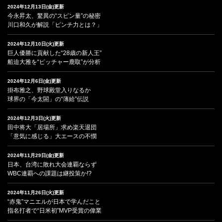
2024年12月13日(金)更新
今永昇太、驚異の“スピン量”の秘密
川口和久が解説「ピンチ力とは？」
2024年12月10日(火)更新
巨人優勝に貢献した“28歳の新人王”
船迫大雅を“ピッチャー鹿取”が分析
2024年12月6日(金)更新
掛布雅之、野球殿堂入りなるか
球界の「今太閤」の“薄給”伝説
2024年12月3日(火)更新
田中将大「居場所」求め楽天退団
「意気に感じる」大エースの不憫
2024年11月29日(金)更新
日本、台湾に敗れ大会連覇ならず
WBC連覇への課題は継投策か!?
2024年11月26日(火)更新
“赤鬼”マニエルが日本で学んだこと
指名打者で“日米初”MVP受賞の偉業