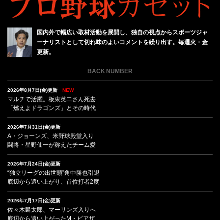
国内外で幅広い取材活動を展開し、独自の視点からスポーツジャ
ーナリストとして切れ味のよいコメントを繰り出す。毎週火・金
更新。
BACK NUMBER
2026年8月7日(金)更新
NEW
マルチで活躍。板東英二さん死去
「燃えよドラゴンズ」とその時代
2026年7月31日(金)更新
A・ジョーンズ、米野球殿堂入り
闘将・星野仙一が称えたチーム愛
2026年7月24日(金)更新
“独立リーグの出世頭”角中勝也引退
底辺から這い上がり、首位打者2度
2026年7月17日(金)更新
佐々木麟太郎、マーリンズ入りへ
底辺から這い上がったM・ピアザ