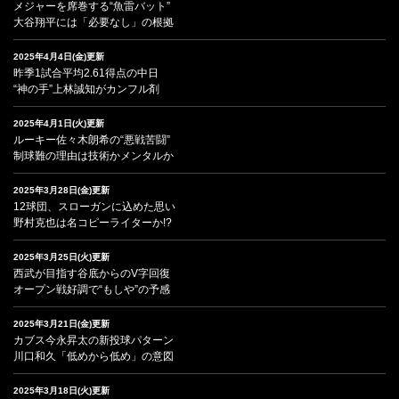
メジャーを席巻する“魚雷バット”
大谷翔平には「必要なし」の根拠
2025年4月4日(金)更新
昨季1試合平均2.61得点の中日
“神の手”上林誠知がカンフル剤
2025年4月1日(火)更新
ルーキー佐々木朗希の“悪戦苦闘”
制球難の理由は技術かメンタルか
2025年3月28日(金)更新
12球団、スローガンに込めた思い
野村克也は名コピーライターか!?
2025年3月25日(火)更新
西武が目指す谷底からのV字回復
オープン戦好調で“もしや”の予感
2025年3月21日(金)更新
カブス今永昇太の新投球パターン
川口和久「低めから低め」の意図
2025年3月18日(火)更新