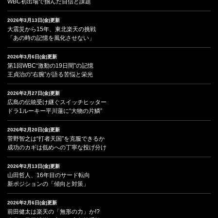
WBC初出場で掴んだ自信と課題
2026年3月13日(金)更新
大震災から15年、東北楽天の挑戦
「あの時の記憶を風化させない」
2026年3月6日(金)更新
第1回WBC“激動の19日間”の記憶
王貞治の“右腕”が語る苦悩と栄光
2026年2月27日(金)更新
広島の伝統受け継ぐスイッチヒッター
ドラ1ルーキー平川蓮に“大物の片鱗”
2026年2月20日(金)更新
菅野智之は“打者天国”を克服できるか
成功のカギは低めへの丁寧な投げ分け
2026年2月13日(金)更新
山田哲人、16年目のサード転向
新ポジションの「傾向と対策」
2026年2月6日(金)更新
前田健太は楽天の「無形の力」か!?