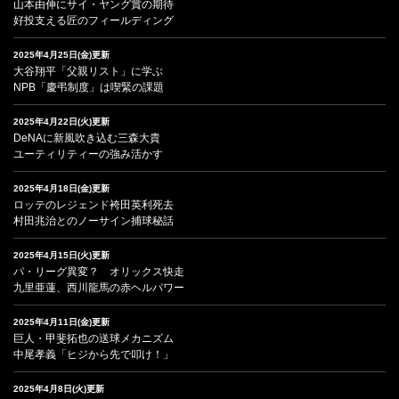
山本由伸にサイ・ヤング賞の期待
好投支える匠のフィールディング
2025年4月25日(金)更新
大谷翔平「父親リスト」に学ぶ
NPB「慶弔制度」は喫緊の課題
2025年4月22日(火)更新
DeNAに新風吹き込む三森大貴
ユーティリティーの強み活かす
2025年4月18日(金)更新
ロッテのレジェンド袴田英利死去
村田兆治とのノーサイン捕球秘話
2025年4月15日(火)更新
パ・リーグ異変？ オリックス快走
九里亜蓮、西川龍馬の赤ヘルパワー
2025年4月11日(金)更新
巨人・甲斐拓也の送球メカニズム
中尾孝義「ヒジから先で叩け！」
2025年4月8日(火)更新