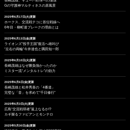
長嶋茂雄、キューバ野球への憧憬
Gの守護神マルティネスの原風景
2025年6月17日(火)更新
ホークス、交流戦テコに首位戦線へ
6年目・柳町達ブレークの理由とは
2025年6月13日(金)更新
ライオンズ“投手王国”復活へ雄叫び
“左右の両輪”今井達也と隅田知一郎
2025年6月10日(火)更新
長嶋茂雄はなぜ勝負強かったのか
ミスター流“メンタルトレ”の効力
2025年6月6日(金)更新
長嶋茂雄と松井秀喜の「4番道」
完璧な「音」を求めて“千日修行”
2025年6月3日(火)更新
広島“交流戦弱者”返上なるか!?
カギ握るファビアンとモンテロ
2025年5月30日(金)更新