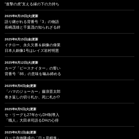
“進撃の虎”支える縁の下の力持ち
2025年8月19日(火)更新
語り継がれる背番号「3」の物語
長嶋茂雄と千葉茂の知られざる絆
2025年8月15日(金)更新
イチロー、永久欠番＆銅像の偉業
日本人銅像1号はレイズ岩村明憲
2025年8月12日(火)更新
カープ「ピースナイター」の誓い
背番号「86」の意味を噛み締める
2025年8月8日(金)更新
「ハマのジョーカー」藤浪晋太郎
巻き返しの切り札か、死に札か!?
2025年8月5日(火)更新
セ・リーグも27年からDH制導入
「職人」大田卓司語るDHの心得
2025年8月1日(金)更新
ロッテ寺地隆成の「日々是精進」