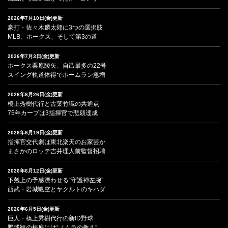
2026年7月10日(金)更新
豪打・佐々木麟太郎に3つの選択肢
MLB、ホークス、そして第3の道
2026年7月3日(金)更新
ホークス栗原陵矢、自己最多の22号
スイング軌道体得でホームラン急増
2026年6月26日(金)更新
橋上秀樹代行と古葉竹識の共通点
75年カープは3指揮官で悲願達成
2026年6月19日(金)更新
指揮官交代劇は東北楽天のお家芸か
まさかのロッテ吉井理人前監督招聘
2026年6月12日(金)更新
下剋上の予感漂わせる“守護神左腕”
西武・岩城颯空とヤクルトのキハダ
2026年6月5日(金)更新
巨人・橋上秀樹代行の新ID野球
野球観の根底には“ノムラの教え”