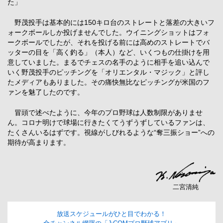
た」
野茂投手は基本的には150キロ台のストレートと落差の大きいフ
ォークボールしか投げませんでした。ウイニングショットはフォ
ークボールでしたが、それを投げる前には高めのストレートでバ
ッターの目を「高く釣る」（本人）など、いくつもの仕掛けを用
意していました。まるでチェスの名手のように相手を追い込んで
いく野茂投手のピッチングを「オリエンタル・マジック」と評し
たメディアもありました。その痛快無比なピッチングが米国のフ
ァンを魅了したのです。
冒頭で述べたように、今年のプロ野球は人数制限がありませ
ん。コロナ明けで球場に行きたくてうずうずしているファンは、
たくさんいるはずです。視線がしびれるような“奪三振ショー”への
期待が高まります。
二宮清純
放送スケジュールがひと目でわかる！