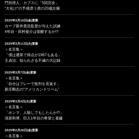
門別啓人、カブスに「5回完全」
“大化け”の予感漂う虎の20歳左腕
2025年3月14日(金)更新
カープ新井貴浩監督が与えた試練
4年目・田村俊介は覚醒するか!?
2025年3月11日(火)更新
＜名言集＞
「僕は通算で得点が1967もある」
王貞治、知られざる不滅の大記録
2025年3月7日(金)更新
＜名言集＞
「自分はプレーで批判を見返す」
新庄剛志の“アメリカンドリーム”
2025年3月4日(火)更新
＜名言集＞
「ホンマ、人殺しでもしたんか!?」
清原和博、巨人1年目の希望と葛藤
2025年2月28日(金)更新
＜名言集＞