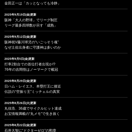
金田正一は「カッとなっても冷静」
2025年9月19日(金)更新
阪神「大人の野球」でリーグ制圧
リーグ最多四球数が示す「成熟」
2025年9月12日(金)更新
阪神祝V藤川球児の“いごっそう魂”
なぜ土佐出身者に守護神は多いのか
2025年9月5日(金)更新
打率2割台での首位打者出現か!?
76年の吉岡悟はノーマークで載冠
2025年8月29日(金)更新
日ハム・レイエス、本塁打王に接近
伝説の“空振り王”ミッチェルの真実
2025年8月26日(火)更新
丸佳浩、36歳でサイクルヒット達成
お宝情報満載の“丸メモ”で生き抜く
2025年8月22日(金)更新
石井大智に“ドクターゼロ”の勲章