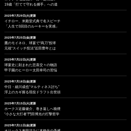
19歳「打てて守れる捕手」への道
2025年7月29日(火)更新
イチロー、米殿堂式典で名スピーチ
「人生で3回目のルーキーを実感」
2025年7月25日(金)更新
鷹のモイネロ、球宴で“両刀”投球
元祖“スイッチ投法”近田豊年とは
2025年7月22日(火)更新
球宴史に刻まれた悲喜交々の物語
甲子園のヒーロー太田幸司の苦悩
2025年7月18日(金)更新
中日・細川成也“マルティネス討ち”
浮上のカギ握る現役ドラフト出世頭
2025年7月15日(火)更新
ホークス近藤健介、巻き返しへ狼煙
“小さな大打者”門田博光の打撃哲学
2025年7月11日(金)更新
オリックス来田涼斗に本格化の予感