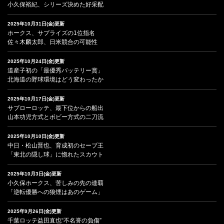
小久保裕紀、シリーズ決めた好采配
2025年10月31日(金)更新
ホークス、サプライズの1位指名
佐々木麟太郎、日米競合の可能性
2025年10月24日(金)更新
道産子初の「最優秀バッテリー賞」
北海道の野球環境はどう変わったか
2025年10月17日(金)更新
サブローロッテ、最下位からの船出
山本功児方式とボビー方式の二刀流
2025年10月10日(金)更新
中日・松山晋也、育成初のセーブ王
「東北の隠し球」に惚れたスカウト
2025年10月3日(金)更新
小久保ホークス、苦しみの先の連覇
「逆転優勝への狼煙はあのゲーム」
2025年9月26日(金)更新
千葉ロッテ益田直也“不名誉の負傷”