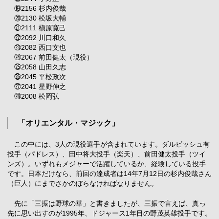
⑲2156 杉内俊哉
⑳2130 松坂大輔
㉑2111 槇原寛己
㉒2092 川口和久
㉓2082 西口文也
㉔2067 前田健太（現役）
㉕2058 山田久志
㉖2045 平松政次
㉗2041 星野伸之
㉘2008 松岡弘
「オリエンタル・マジック」
この中には、3人の現役選手が含まれています。ダルビッシュ有
投手（パドレス）、田中将大投手（楽天）、前田健太投手（ツイ
ンズ）。いずれもメジャーで活躍しているか、経験している投手
です。日本だけなら、前回の達成者は14年7月12日の杉内俊哉さん
（巨人）にまでさかのぼらなければなりません。
先に「三振は野球の華」と書きましたが、三振で言えば、真っ
先に思い出すのが1995年、ドジャース1年目の野茂英雄投手です。