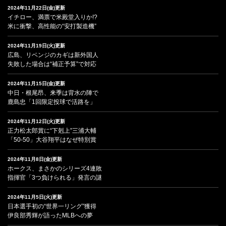
2024年11月22日(金)更新
イチロー、満票で米殿堂入りか!?
米に衝撃、高性能の“安打製造機”
2024年11月19日(火)更新
広島、リベンジのカギは新外国人
失敗した場合は“補正予算”で対応
2024年11月15日(金)更新
中日・根尾昂、来季は背水の陣で
鹿島忠「1回限定投球で活路を」
2024年11月12日(火)更新
正力松太郎賞に“下剋上”三浦大輔
「50-50」大谷翔平はなぜ特別賞
2024年11月8日(金)更新
ホークス、まさかのシリーズ4連敗
指揮官「3つ負けられる」発言の謎
2024年11月5日(火)更新
日本選手初の“世界一リング”獲得
伊良部秀輝が語ったMLBへの夢