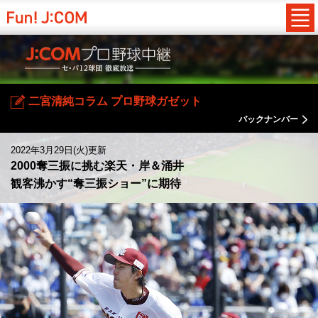
二宮清純コラム プロ野球ガゼット
バックナンバー
2022年3月29日(火)更新
2000奪三振に挑む楽天・岸＆涌井
観客沸かす“奪三振ショー”に期待