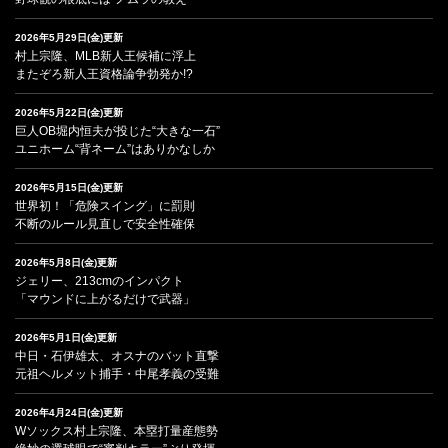
2026年5月29日(金)更新
村上宗隆、MLB新人王候補に浮上
またぞろ新人王資格論争勃発か!?
2026年5月22日(金)更新
巨人OB堀内恒夫が投じた“大きな一石”
ユニホーム“背ネーム”はありかなしか
2026年5月15日(金)更新
世界初！「危険スイング」に罰則
不断のルール見直しで安全性確保
2026年5月8日(金)更新
ジェリー、213cmのインパクト
「マウンドに上がるだけで武器」
2026年5月1日(金)更新
中日・石伊雄太、オスナのバット直撃
元祖ヘルメット捕手・中尾孝義の受難
2026年4月24日(金)更新
Wソックス村上宗隆、本塁打量産態勢