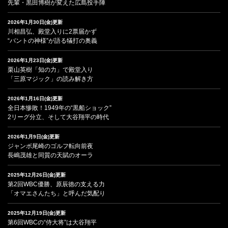
先輩・黒田博樹が変えた広島投手陣
2026年1月30日(金)更新
川相昌弘、殿堂入りに2票届かず
“バントの神様”が語る犠打の奥義
2026年1月23日(金)更新
栗山英樹「知の力」で殿堂入り
「三原マジック」の読み解き方
2026年1月16日(金)更新
全日本惨敗！1949年の“黒船ショック”
2リーグ分立、そして大谷翔平の時代
2026年1月9日(金)更新
ジャンボ尾崎のゴルフ転向前夜
長嶋茂雄と同質の天賦のオーラ
2025年12月26日(金)更新
第2回WBC優勝、原辰徳の支える力
「オマエさんたち」と呼んだ気配り
2025年12月19日(金)更新
第6回WBCの“侍大将”は大谷翔平