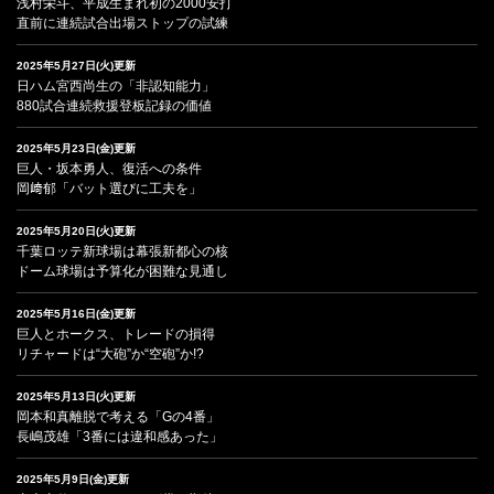
浅村栄斗、平成生まれ初の2000安打
直前に連続試合出場ストップの試練
2025年5月27日(火)更新
日ハム宮西尚生の「非認知能力」
880試合連続救援登板記録の価値
2025年5月23日(金)更新
巨人・坂本勇人、復活への条件
岡﨑郁「バット選びに工夫を」
2025年5月20日(火)更新
千葉ロッテ新球場は幕張新都心の核
ドーム球場は予算化が困難な見通し
2025年5月16日(金)更新
巨人とホークス、トレードの損得
リチャードは“大砲”か“空砲”か!?
2025年5月13日(火)更新
岡本和真離脱で考える「Gの4番」
長嶋茂雄「3番には違和感あった」
2025年5月9日(金)更新