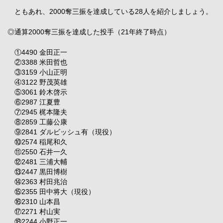
ともあれ、2000奪三振を達成している28人を紹介しましょう。
◎通算2000奪三振を達成した投手（21年終了時点）
①4490 金田正一
②3388 米田哲也
③3159 小山正明
④3122 野茂英雄
⑤3061 鈴木啓示
⑥2987 江夏豊
⑦2945 梶本隆夫
⑧2859 工藤公康
⑨2841 ダルビッシュ有（現役）
⑩2574 稲尾和久
⑪2550 石井一久
⑫2481 三浦大輔
⑬2447 黒田博樹
⑭2363 村田兆治
⑮2355 田中将大（現役）
⑯2310 山本昌
⑰2271 村山実
⑱2244 小野正一