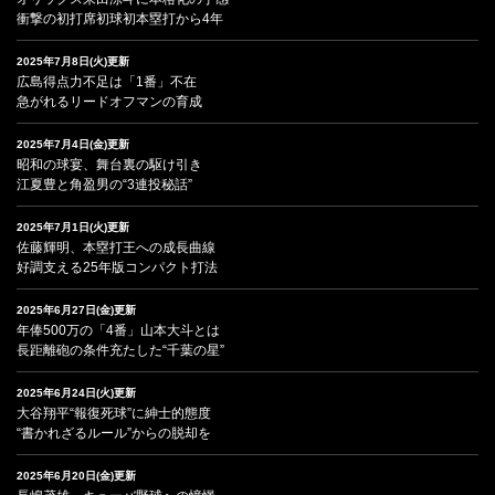
衝撃の初打席初球初本塁打から4年
2025年7月8日(火)更新
広島得点力不足は「1番」不在
急がれるリードオフマンの育成
2025年7月4日(金)更新
昭和の球宴、舞台裏の駆け引き
江夏豊と角盈男の“3連投秘話”
2025年7月1日(火)更新
佐藤輝明、本塁打王への成長曲線
好調支える25年版コンパクト打法
2025年6月27日(金)更新
年俸500万の「4番」山本大斗とは
長距離砲の条件充たした“千葉の星”
2025年6月24日(火)更新
大谷翔平“報復死球”に紳士的態度
“書かれざるルール”からの脱却を
2025年6月20日(金)更新