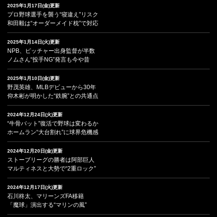
2025年1月17日(金)更新
プロ野球選手を襲う“寝違え”リスク
和田毅は“オーダーメイド枕”で対応
2025年1月14日(火)更新
NPB、ピッチャー出身監督が半数
ノムさん“投手NG”発言も今や昔
2025年1月10日(金)更新
野茂英雄、MLBデビューから30年
仰木彬が明かした“鉄腕”との共通点
2024年12月24日(火)更新
“牛骨バット”復活で野球は変わるか
ホームラン“大台割れ”に球界危機感
2024年12月20日(金)更新
ストーブリーグの勝者は阿部巨人
マルティネスと大勢で“2重ロック”
2024年12月17日(火)更新
石川柊太、マリーンズFA移籍
「魔球」演出する“マリンの風”