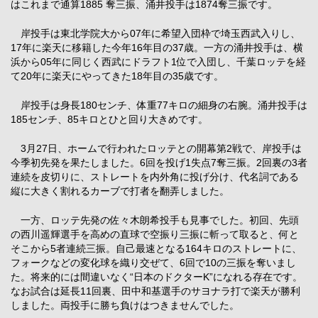
はこれまで通算1885 奪三振、涌井投手は1874奪三振です。
岸投手は東北学院大から07年に希望入団枠で埼玉西武入りし、
17年に楽天に移籍した今年16年目の37歳。一方の涌井投手は、横
浜から05年に同じく西武にドラフト1位で入団し、千葉ロッテを経
て20年に楽天にやってきた18年目の35歳です。
岸投手は身長180センチ、体重77キロの細身の右腕。涌井投手は
185センチ、85キロとひと回り大きめです。
3月27日、ホームで行われたロッテとの開幕第2戦で、岸投手は
今季初先発を果たしました。6回を投げ1失点7奪三振。2回裏の3者
連続を皮切りに、ストレートを内外角に投げ分け、代名詞である
縦に大きく割れるカーブで打者を翻弄しました。
一方、ロッテ先発の佐々木朗希投手も見事でした。初回、先頭
の西川遥輝選手を高めの直球で空振り三振に斬って取ると、何と
そこから5者連続三振。自己最速となる164キロのストレートに、
フォークなどの変化球を織り交ぜて、6回で10の三振を奪いまし
た。将来的には間違いなく“日本のドクターK”になれる存在です。
なお試合は延長11回裏、田中和基選手のサヨナラ打で楽天が勝利
しました。両投手に勝ち負けはつきませんでした。