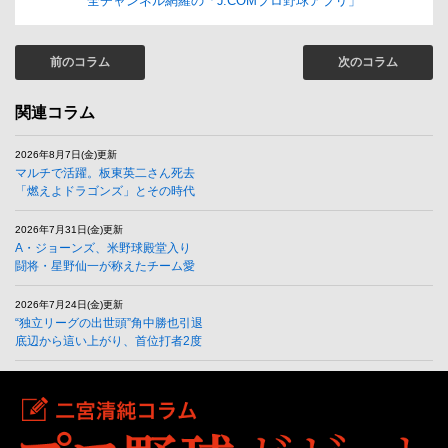
全チャンネル網羅の「J:COMプロ野球アプリ」
前のコラム
次のコラム
関連コラム
2026年8月7日(金)更新
マルチで活躍。板東英二さん死去
「燃えよドラゴンズ」とその時代
2026年7月31日(金)更新
A・ジョーンズ、米野球殿堂入り
闘将・星野仙一が称えたチーム愛
2026年7月24日(金)更新
“独立リーグの出世頭”角中勝也引退
底辺から這い上がり、首位打者2度