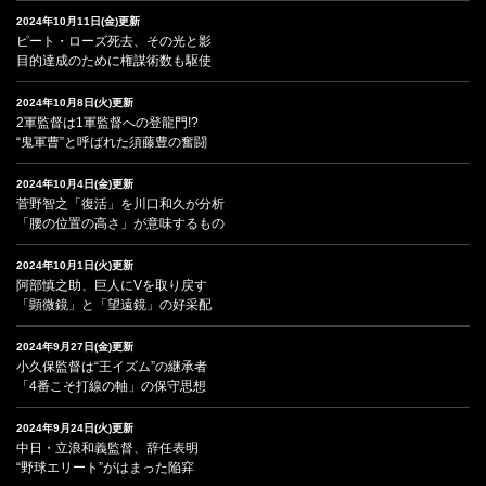
2024年10月11日(金)更新
ピート・ローズ死去、その光と影
目的達成のために権謀術数も駆使
2024年10月8日(火)更新
2軍監督は1軍監督への登龍門!?
“鬼軍曹”と呼ばれた須藤豊の奮闘
2024年10月4日(金)更新
菅野智之「復活」を川口和久が分析
「腰の位置の高さ」が意味するもの
2024年10月1日(火)更新
阿部慎之助、巨人にVを取り戻す
「顕微鏡」と「望遠鏡」の好采配
2024年9月27日(金)更新
小久保監督は“王イズム”の継承者
「4番こそ打線の軸」の保守思想
2024年9月24日(火)更新
中日・立浪和義監督、辞任表明
“野球エリート”がはまった陥穽