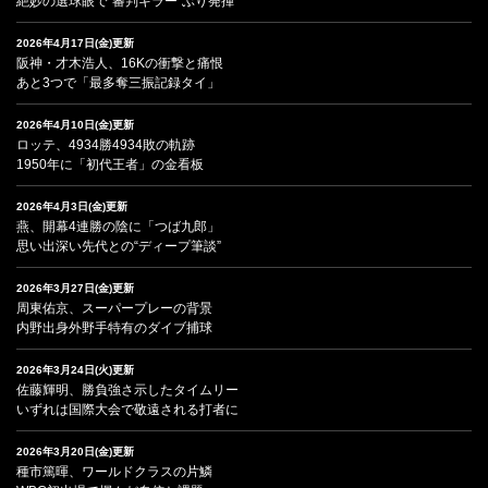
絶妙の選球眼で“審判キラー”ぶり発揮
2026年4月17日(金)更新
阪神・才木浩人、16Kの衝撃と痛恨
あと3つで「最多奪三振記録タイ」
2026年4月10日(金)更新
ロッテ、4934勝4934敗の軌跡
1950年に「初代王者」の金看板
2026年4月3日(金)更新
燕、開幕4連勝の陰に「つば九郎」
思い出深い先代との“ディープ筆談”
2026年3月27日(金)更新
周東佑京、スーパープレーの背景
内野出身外野手特有のダイブ捕球
2026年3月24日(火)更新
佐藤輝明、勝負強さ示したタイムリー
いずれは国際大会で敬遠される打者に
2026年3月20日(金)更新
種市篤暉、ワールドクラスの片鱗