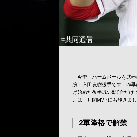
今季、パームボールを武器
腕・床田寛樹投手です。昨季
げ始めた後半戦の8試合だけで
月は、月間MVPにも輝きま
2軍降格で解禁