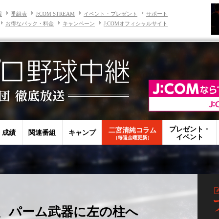
報
番組表
J:COM STREAM
イベント・プレゼント
サポート
お得なパック・料金
キャンペーン
J:COMオフィシャルサイト
プレゼント・
二宮清純コラム
・成績
関連番組
キャンプ
イベント
（毎週金曜更新）
、パーム武器に左の柱へ