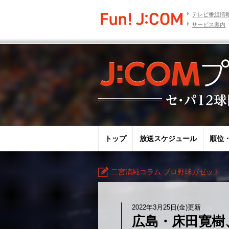
テレビ番組情
サービス案内
トップ
放送スケジュール
順位
二宮清純コラム プロ野球ガゼット
2022年3月25日(金)更新
広島・床田寛樹