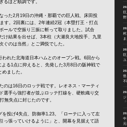
ぎるほど順調です。
2
巨
った2月19日の沖縄・那覇での巨人戦、床田投
野
ます。2回裏には、2年連続2冠（本塁打王・打点
2
ボールで空振り三振に斬って取りました。試合
村
だけ結果を出せば、3本柱（大瀬良大地投手、九里
ま
次ぐのは当然」とご満悦でした。
2
巨
行われた北海道日本ハムとのオープン戦。6回から
ユ
による1点に抑えると、先発した3月8日の阪神戦で
2
とめました。
世
不
のは16日のロッテ戦です。レオネス・マーティ
ド選手ら強打者が並ぶロッテ打線を、硬軟織り交
2
ジ
安打無失点に封じたのです。
「
を投げ4失点、防御率1.23。「ローテに入って左
2
中
引っ張っていけるように」と、開幕を見据えて語
元