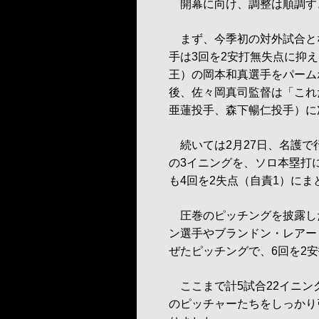
開幕に向け、調整は順調す
まず、今季初の対外試合とな
手は3回を2安打無失点に抑え
王）の岡本和真選手をパーム
後、佐々岡真司監督は「これ
亜蓮投手、森下暢仁投手）に
続いては2月27日、名護で
の3イニングを、ソロ本塁打
も4回を2失点（自責1）にま
圧巻のピッチングを披露した
ン選手やブランドン・レアー
ぜたピッチングで、6回を2
ここまで計5試合22イニング
のピッチャーたちをしっかり