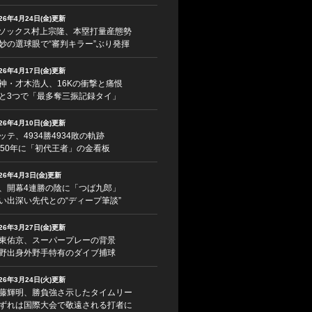
026年4月24日(金)更新
ソックス村上宗隆、本塁打量産態勢
妙の選球眼で“審判キラー”ぶり発揮
026年4月17日(金)更新
神・才木浩人、16Kの衝撃と痛恨
と3つで「最多奪三振記録タイ」
026年4月10日(金)更新
ッテ、4934勝4934敗の軌跡
950年に「初代王者」の金看板
026年4月3日(金)更新
、開幕4連勝の陰に「つば九郎」
い出深い先代との“ディープ筆談”
026年3月27日(金)更新
東佑京、スーパープレーの背景
野出身外野手特有のダイブ捕球
026年3月24日(火)更新
藤輝明、勝負強さ示したタイムリー
ずれは国際大会で敬遠される打者に