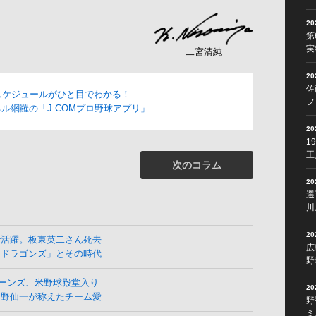
2
第
実
二宮清純
2
佐
スケジュールがひと目でわかる！
フ
ル網羅の「J:COMプロ野球アプリ」
2
1
王
次のコラム
2
選
川
2
で活躍。板東英二さん死去
広
よドラゴンズ」とその時代
野
ーンズ、米野球殿堂入り
2
星野仙一が称えたチーム愛
野
ミ