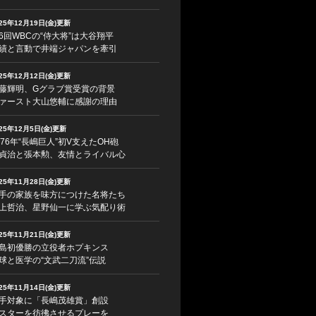
025年12月19日(金)更新
6回WBCの“侍大将”は大谷翔平
績と言動で井端ジャパンを牽引
025年12月12日(金)更新
藤輝明、Gグラブ賞受賞の背景
ァースト大山悠輔に感謝の理由
025年12月5日(金)更新
976年“長嶋巨人”初V支えたOH砲
貞治と張本勲、友情とライバル心
025年11月28日(金)更新
手の家族を味方につけた名将たち
上哲治、星野仙一に学ぶ気配り術
025年11月21日(金)更新
島初優勝の立役者ホプキンス
球と医学の“文武二刀流”伝説
025年11月14日(金)更新
手対象に「長嶋茂雄賞」創設
スターを彷彿させるプレーを