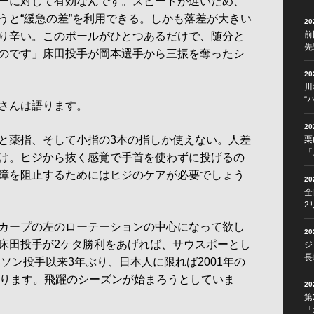
ーに対して有効なんです。スピードが遅いため、
うと“緩急の差”を利用できる。しかも落差が大きい
2
前
り辛い。このボールがひとつあるだけで、随分と
先
のです」床田投手が岡本選手から三振を奪ったシ
2
川
“
さんは語ります。
2
と薬指、そして小指の3本の指しか使えない。人差
栗
「
け。ヒジから抜く感覚で手首を使わずに投げるの
障を阻止するためにはヒジのケアが必要でしょう
2
全
2
カープの左のローテーションの中心になって欲し
2
床田投手が2ケタ勝利をあげれば、サウスポーとし
ジ
長
ンソン投手以来3年ぶり、日本人に限れば2001年の
なります。飛躍のシーズンが始まろうとしていま
2
第
「