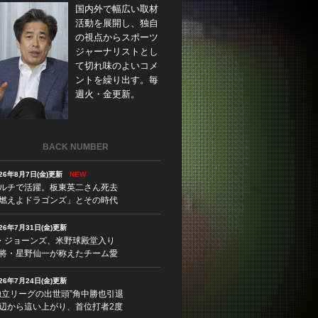
国内外で幅広い取材
活動を展開し、独自
の視点からスポーツ
ジャーナリストとし
て切れ味のよいコメ
ントを繰り出す。毎
週火・金更新。
BACK NUMBER
026年8月7日(金)更新
NEW
ルチで活躍。板東英二さん死去
燃えよドラゴンズ」とその時代
026年7月31日(金)更新
・ジョーンズ、米野球殿堂入り
将・星野仙一が称えたチーム愛
026年7月24日(金)更新
独立リーグの出世頭”角中勝也引退
辺から這い上がり、首位打者2度