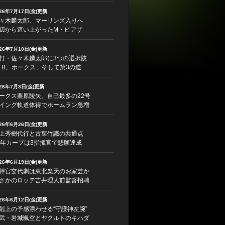
026年7月17日(金)更新
々木麟太郎、マーリンズ入りへ
辺から這い上がったM・ピアザ
026年7月10日(金)更新
打・佐々木麟太郎に3つの選択肢
LB、ホークス、そして第3の道
026年7月3日(金)更新
ークス栗原陵矢、自己最多の22号
イング軌道体得でホームラン急増
026年6月26日(金)更新
上秀樹代行と古葉竹識の共通点
5年カープは3指揮官で悲願達成
026年6月19日(金)更新
揮官交代劇は東北楽天のお家芸か
さかのロッテ吉井理人前監督招聘
026年6月12日(金)更新
剋上の予感漂わせる“守護神左腕”
武・岩城颯空とヤクルトのキハダ