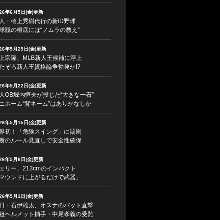
026年6月5日(金)更新
人・橋上秀樹代行の新ID野球
球観の根底には“ノムラの教え”
026年5月29日(金)更新
上宗隆、MLB新人王候補に浮上
たぞろ新人王資格論争勃発か!?
026年5月22日(金)更新
人OB堀内恒夫が投じた“大きな一石”
ニホーム“背ネーム”はありかなしか
026年5月15日(金)更新
界初！「危険スイング」に罰則
断のルール見直しで安全性確保
026年5月8日(金)更新
ェリー、213cmのインパクト
マウンドに上がるだけで武器」
026年5月1日(金)更新
日・石伊雄太、オスナのバット直撃
祖ヘルメット捕手・中尾孝義の受難