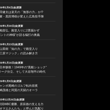
026年2月6日(金)更新
田健太は楽天の「無形の力」か!?
輩・黒田博樹が変えた広島投手陣
026年1月30日(金)更新
相昌弘、殿堂入りに2票届かず
バントの神様”が語る犠打の奥義
026年1月23日(金)更新
山英樹「知の力」で殿堂入り
三原マジック」の読み解き方
026年1月16日(金)更新
日本惨敗！1949年の“黒船ショック”
リーグ分立、そして大谷翔平の時代
026年1月9日(金)更新
ャンボ尾崎のゴルフ転向前夜
嶋茂雄と同質の天賦のオーラ
025年12月26日(金)更新
2回WBC優勝、原辰徳の支える力
オマエさんたち」と呼んだ気配り