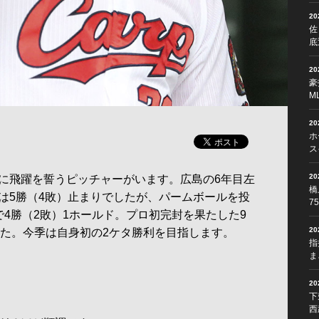
2
佐
底
2
豪
M
2
ホ
ス
2
に飛躍を誓うピッチャーがいます。広島の6年目左
橋
は5勝（4敗）止まりでしたが、パームボールを投
7
4勝（2敗）1ホールド。プロ初完封を果たした9
2
した。今季は自身初の2ケタ勝利を目指します。
指
ま
2
下
西