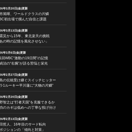
026年3月20日(金)更新
市篤暉、ワールドクラスの片鱗
BC初出場で掴んだ自信と課題
026年3月13日(金)更新
震災から15年、東北楽天の挑戦
あの時の記憶を風化させない」
026年3月6日(金)更新
1回WBC“激動の19日間”の記憶
貞治の“右腕”が語る苦悩と栄光
026年2月27日(金)更新
島の伝統受け継ぐスイッチヒッター
ラ1ルーキー平川蓮に“大物の片鱗”
026年2月20日(金)更新
野智之は“打者天国”を克服できるか
功のカギは低めへの丁寧な投げ分け
026年2月13日(金)更新
田哲人、16年目のサード転向
ポジションの「傾向と対策」