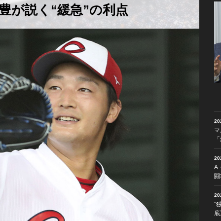
豊が説く“緩急”の利点
2
マ
「
2
A
闘
2
“
底