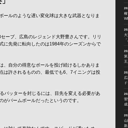
要」
2
種
ボールのような遅い変化球は大きな武器となりま
W
2
大
38セーブ、広島のレジェンド大野豊さんです。リリ
「
式に先発に転向したのは1984年のシーズンからで
2
第
王
は、自分の得意なボールを投げ続けるしかありま
点は許されるものの、最低でも6、7イニングは投
2
広
ド
るバッターを封じるには、目先を変える必要があ
2
菅
のがパームボールだったというのです。
成
2
山
新