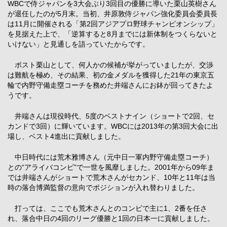
WBCで侍ジャパンを3大会ぶり3回目の優勝に導いた栗山英樹さん
が退任したのが5月末。当初、井原敦侍ジャパン強化委員会委員長
は11月に開催される「第2回アジアプロ野球チャンピオンシップ」
を見据えた上で、「逆算すると8月までには新体制をつくらないと
いけない」と見通しを語っていたからです。
ポスト栗山として、何人かの候補が挙がっていましたが、交渉
は難航を極め、その結果、初の金メダルを獲得した21年の東京五
輪で内野守備走塁コーチを務めた井端さんにお鉢が回ってきたよ
うです。
井端さんは現役時代、5度のベストナイン（ショートで2回、セ
カンドで3回）に輝いています。WBCには2013年の第3回大会に出
場し、ベスト4進出に貢献しました。
中日時代には荒木雅博さん（元中日一軍内野守備走塁コーチ）
との“アライバコンビ”で一世を風靡しました。2001年から09年ま
では井端さんがショートで荒木さんがセカンド、10年と11年は当
時の落合博満監督の意向でポジションが入れ替わりました。
打っては、ここでも荒木さんとのコンビで主に1、2番を任さ
れ、落合中日の4回のリーグ優勝と1回の日本一に貢献しました。