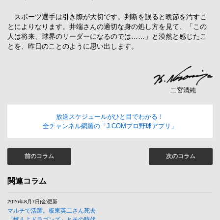
スポーツ選手は引き際が大切です。判断を誤ると晩節を汚すこ
とによりなります。井端さんの適切な身の処し方を見て、「この
人は将来、球界のリーダーになるのでは……」と漠然と感じたこ
とを、昨日のことのように思い出します。
二宮清純
放送スケジュールがひと目でわかる！
全チャンネル網羅の「J:COMプロ野球アプリ」
前のコラム
次のコラム
関連コラム
2026年8月7日(金)更新
マルチで活躍。板東英二さん死去
「燃えよドラゴンズ」とその時代