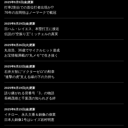
2025年9月5日(金)更新
打率2割台での首位打者出現か!?
76年の吉岡悟はノーマークで載冠
2025年8月29日(金)更新
日ハム・レイエス、本塁打王に接近
伝説の“空振り王”ミッチェルの真実
2025年8月26日(火)更新
丸佳浩、36歳でサイクルヒット達成
お宝情報満載の“丸メモ”で生き抜く
2025年8月22日(金)更新
石井大智に“ドクターゼロ”の勲章
“進撃の虎”支える縁の下の力持ち
2025年8月19日(火)更新
語り継がれる背番号「3」の物語
長嶋茂雄と千葉茂の知られざる絆
2025年8月15日(金)更新
イチロー、永久欠番＆銅像の偉業
日本人銅像1号はレイズ岩村明憲