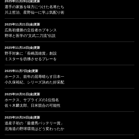
2025年11月28日(金)更新
選手の家族を味方につけた名将たち
川上哲治、星野仙一に学ぶ気配り術
2025年11月21日(金)更新
広島初優勝の立役者ホプキンス
野球と医学の“文武二刀流”伝説
2025年11月14日(金)更新
野手対象に「長嶋茂雄賞」創設
ミスターを彷彿させるプレーを
2025年11月7日(金)更新
ホークス、前年の屈辱晴らす日本一
小久保裕紀、シリーズ決めた好采配
2025年10月31日(金)更新
ホークス、サプライズの1位指名
佐々木麟太郎、日米競合の可能性
2025年10月24日(金)更新
道産子初の「最優秀バッテリー賞」
北海道の野球環境はどう変わったか