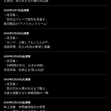
王貞治、知られざる不滅の大記録
2025年3月7日(金)更新
＜名言集＞
「自分はプレーで批判を見返す」
新庄剛志の“アメリカンドリーム”
2025年3月4日(火)更新
＜名言集＞
「ホンマ、人殺しでもしたんか!?」
清原和博、巨人1年目の希望と葛藤
2025年2月28日(金)更新
＜名言集＞
「24時間の中の、わずか何秒」
衣笠祥雄、壮絶なる“鉄人伝説”
2025年2月25日(火)更新
＜名言集＞
「尻の穴から煙が出るまで吸え」
大器を覚醒させた長嶋茂雄の一喝
2025年2月21日(金)更新
村上宗隆、外野練習指示の背景