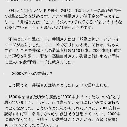
2対3と1点ビハインドの9回、2死後、1塁ランナーの鳥谷敬選手
が殊勲の二盗を決めます。ここで井端さんが値千金の同点タイム
リー。「井端さんは、“ヒットならいつでも打てるよ”というような
顔をしていました」と鳥谷さんは語ったものです。
守備にしろ打撃にしろ、井端さんには「球際に強い」というイ
メージがありました。ここ一番で頼りになる男、それが井端さん
です。ところで井端さんの通算安打数は1912本。2000本を目前に
して現役を引退し、盟友・高橋由伸さんが監督に就任すると同時
に巨人の内野守備コーチに就きました。
――2000安打への未練は？
こう問うと、井端さんは淡々とした口ぶりで語りました。
「1500本を過ぎた頃から漠然と“2000本までいけたらいいな”とは
思っていました。しかし、正直言って、それにしがみつく気持ち
は全くなかった。こういうと失礼かもしれないけど、2000安打を
記録すれば皆、名選手なのか。僕はそうは思っていない。2000本
に届かなくても、素晴らしい選手はたくさんいる。監督（高橋）
も、そのひとりだと思います」