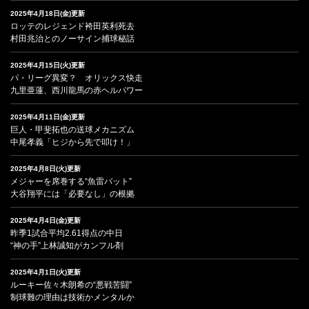
2025年4月18日(金)更新
ロッテのレジェンド袴田英利死去
村田兆治とのノーサイン捕球秘話
2025年4月15日(火)更新
パ・リーグ異変？ オリックス快走
九里亜蓮、西川龍馬の赤ヘルパワー
2025年4月11日(金)更新
巨人・甲斐拓也の送球メカニズム
中尾孝義「ヒジから先で叩け！」
2025年4月8日(火)更新
メジャーを席巻する“魚雷バット”
大谷翔平には「必要なし」の根拠
2025年4月4日(金)更新
昨季1試合平均2.61得点の中日
“神の手”上林誠知がカンフル剤
2025年4月1日(火)更新
ルーキー佐々木朗希の“悪戦苦闘”
制球難の理由は技術かメンタルか