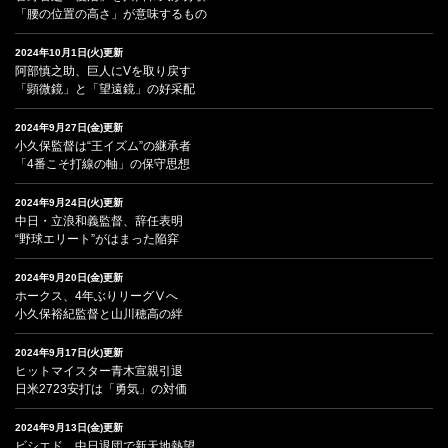
「腰の位置の高さ」が意味するもの
2024年10月1日(火)更新
阿部慎之助、巨人にVを取り戻す
「顕微鏡」と「望遠鏡」の好采配
2024年9月27日(金)更新
小久保監督は“王イズム”の継承者
「4番こそ打線の軸」の保守思想
2024年9月24日(火)更新
中日・立浪和義監督、辞任表明
“野球エリート”がはまった陥穽
2024年9月20日(金)更新
ホークス、4年ぶりリーグⅤへ
小久保裕紀監督と山川穂高の絆
2024年9月17日(火)更新
ヒットマイスター青木宣親引退
日米2723安打は「勇気」の対価
2024年9月13日(金)更新
ビシエド、中日退団で新天地熱望