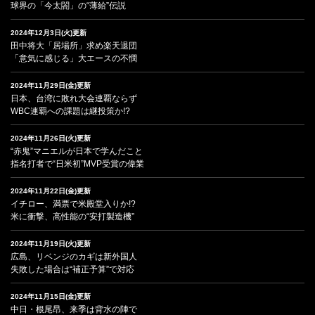
球界の「今太閤」の“薄給”伝説
2024年12月3日(火)更新
田中将大「居場所」求め楽天退団
「意気に感じる」大エースの不憫
2024年11月29日(金)更新
日本、台湾に敗れ大会連覇ならず
WBC連覇への課題は継投策か!?
2024年11月26日(火)更新
“赤鬼”マニエルが日本で学んだこと
指名打者で“日米初”MVP受賞の偉業
2024年11月22日(金)更新
イチロー、満票で米殿堂入りか!?
米に衝撃、高性能の“安打製造機”
2024年11月19日(火)更新
広島、リベンジのカギは新外国人
失敗した場合は“補正予算”で対応
2024年11月15日(金)更新
中日・根尾昂、来季は背水の陣で