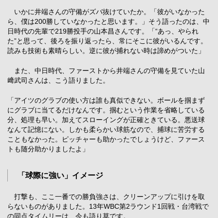
いかに井端さんの守備がズバ抜けていたか。「彼がいなかった
ら、僕は200勝していなかったと思います。」そう語ったのは、中
日時代の先輩で219勝投手の山本昌さんです。「“あっ、やられ
た”と思って、後ろを振り返ったら、常にそこに彼がいるんです。
読みも技術も素晴らしい。逆に彼が捕れない時は諦めがついた」
また、中日時代、ファーストから井端さんの守備を見ていた山
﨑武司さんは、こう語りました。
「アイツのグラブの使い方は誰も真似できない。ボールを掴まず
にグラブに当てるだけなんです。掴むという作業を省略している
分、処理も早い。加えてスローイングが正確ときている。悪送球
なんて記憶にない。しかも柔らかい球筋なので、捕球に苦労する
こともなかった。ピッチャーも助かったでしょうけど、ファース
トも随分助かりましたよ」
「球際に強い」イメージ
打撃も、ここ一番での勝負強さは、クリーンアップに引けを取
らないものがありました。13年WBC第2ラウンド1回戦・台湾戦で
の同点タイムリーは、今も語り草です。