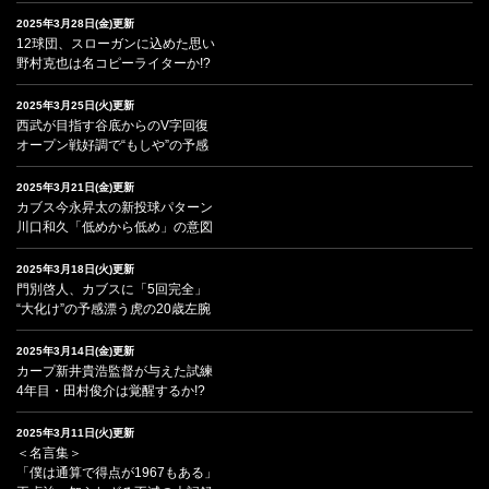
2025年3月28日(金)更新
12球団、スローガンに込めた思い
野村克也は名コピーライターか!?
2025年3月25日(火)更新
西武が目指す谷底からのV字回復
オープン戦好調で“もしや”の予感
2025年3月21日(金)更新
カブス今永昇太の新投球パターン
川口和久「低めから低め」の意図
2025年3月18日(火)更新
門別啓人、カブスに「5回完全」
“大化け”の予感漂う虎の20歳左腕
2025年3月14日(金)更新
カープ新井貴浩監督が与えた試練
4年目・田村俊介は覚醒するか!?
2025年3月11日(火)更新
＜名言集＞
「僕は通算で得点が1967もある」