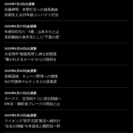
2025年7月1日(火)更新
佐藤輝明、本塁打王への成長曲線
好調支える25年版コンパクト打法
2025年6月27日(金)更新
年俸500万の「4番」山本大斗とは
長距離砲の条件充たした“千葉の星”
2025年6月24日(火)更新
大谷翔平“報復死球”に紳士的態度
“書かれざるルール”からの脱却を
2025年6月20日(金)更新
長嶋茂雄、キューバ野球への憧憬
Gの守護神マルティネスの原風景
2025年6月17日(火)更新
ホークス、交流戦テコに首位戦線へ
6年目・柳町達ブレークの理由とは
2025年6月13日(金)更新
ライオンズ“投手王国”復活へ雄叫び
“左右の両輪”今井達也と隅田知一郎