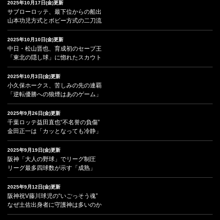
2025年10月17日(金)更新
サブローロッテ、最下位からの船出
山本功児方式とボビー方式の二刀流
2025年10月10日(金)更新
中日・松山晋也、育成初のセーブ王
「東北の隠し球」に惚れたスカウト
2025年10月3日(金)更新
小久保ホークス、苦しみの先の連覇
「逆転優勝への狼煙はあのゲーム」
2025年9月26日(金)更新
千葉ロッテ益田直也“不名誉の負傷”
金田正一は「カッとなっても冷静」
2025年9月19日(金)更新
阪神「大人の野球」でリーグ制圧
リーグ最多四球数が示す「成熟」
2025年9月12日(金)更新
阪神祝V藤川球児の“いごっそう魂”
なぜ土佐出身者に守護神は多いのか