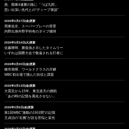
燕、開幕4連勝の陰に「つば九郎」
思い出深い先代との“ディープ筆談”
2026年3月27日(金)更新
周東佑京、スーパープレーの背景
内野出身外野手特有のダイブ捕球
2026年3月24日(火)更新
佐藤輝明、勝負強さ示したタイムリー
いずれは国際大会で敬遠される打者に
2026年3月20日(金)更新
種市篤暉、ワールドクラスの片鱗
WBC初出場で掴んだ自信と課題
2026年3月13日(金)更新
大震災から15年、東北楽天の挑戦
「あの時の記憶を風化させない」
2026年3月6日(金)更新
第1回WBC“激動の19日間”の記憶
王貞治の“右腕”が語る苦悩と栄光
2026年2月27日(金)更新