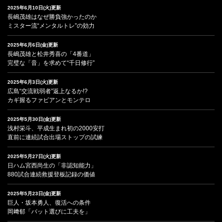
2025年6月10日(火)更新
長嶋茂雄はなぜ勝負強かったのか
ミスター流“メンタルトレ”の効力
2025年6月6日(金)更新
長嶋茂雄と松井秀喜の「4番道」
完璧な「音」を求めて“千日修行”
2025年6月3日(火)更新
広島“交流戦弱者”返上なるか!?
カギ握るファビアンとモンテロ
2025年5月30日(金)更新
浅村栄斗、平成生まれ初の2000安打
直前に連続試合出場ストップの試練
2025年5月27日(火)更新
日ハム宮西尚生の「非認知能力」
880試合連続救援登板記録の価値
2025年5月23日(金)更新
巨人・坂本勇人、復活への条件
岡﨑郁「バット選びに工夫を」