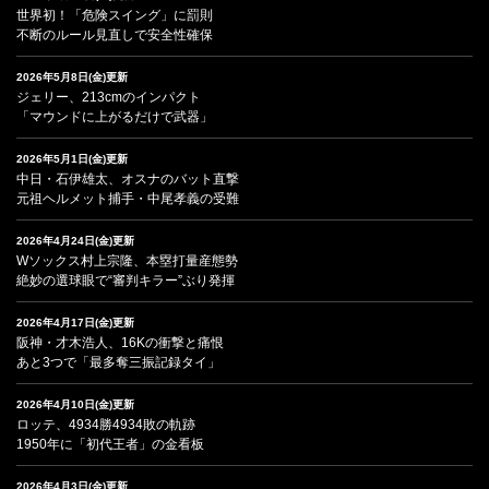
世界初！「危険スイング」に罰則
不断のルール見直しで安全性確保
2026年5月8日(金)更新
ジェリー、213cmのインパクト
「マウンドに上がるだけで武器」
2026年5月1日(金)更新
中日・石伊雄太、オスナのバット直撃
元祖ヘルメット捕手・中尾孝義の受難
2026年4月24日(金)更新
Wソックス村上宗隆、本塁打量産態勢
絶妙の選球眼で“審判キラー”ぶり発揮
2026年4月17日(金)更新
阪神・才木浩人、16Kの衝撃と痛恨
あと3つで「最多奪三振記録タイ」
2026年4月10日(金)更新
ロッテ、4934勝4934敗の軌跡
1950年に「初代王者」の金看板
2026年4月3日(金)更新