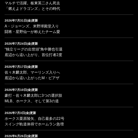
マルチで活躍。板東英二さん死去
「燃えよドラゴンズ」とその時代
2026年7月31日(金)更新
A・ジョーンズ、米野球殿堂入り
闘将・星野仙一が称えたチーム愛
2026年7月24日(金)更新
“独立リーグの出世頭”角中勝也引退
底辺から這い上がり、首位打者2度
2026年7月17日(金)更新
佐々木麟太郎、マーリンズ入りへ
底辺から這い上がったM・ピアザ
2026年7月10日(金)更新
豪打・佐々木麟太郎に3つの選択肢
MLB、ホークス、そして第3の道
2026年7月3日(金)更新
ホークス栗原陵矢、自己最多の22号
スイング軌道体得でホームラン急増
2026年6月26日(金)更新