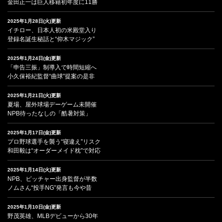
金田正一は巨人移籍初年度に11勝
2025年1月28日(火)更新
イチロー、日本人初の米殿堂入り
登録名誕生秘話と“仰木マジック”
2025年1月24日(金)更新
「申告三振」制導入で時間短縮へ
小久保裕紀監督“曲球”提案の是非
2025年1月21日(火)更新
夏場、屋外球場デーゲーム未開催
NPB待ったなしの「酷暑対策」
2025年1月17日(金)更新
プロ野球選手を襲う“寝違え”リスク
和田毅は“オーダーメイド枕”で対応
2025年1月14日(火)更新
NPB、ピッチャー出身監督が半数
ノムさん“投手NG”発言も今や昔
2025年1月10日(金)更新
野茂英雄、MLBデビューから30年