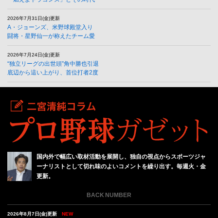
2026年7月31日(金)更新
A・ジョーンズ、米野球殿堂入り
闘将・星野仙一が称えたチーム愛
2026年7月24日(金)更新
“独立リーグの出世頭”角中勝也引退
底辺から這い上がり、首位打者2度
国内外で幅広い取材活動を展開し、独自の視点からスポーツジャ
ーナリストとして切れ味のよいコメントを繰り出す。毎週火・金
更新。
BACK NUMBER
2026年8月7日(金)更新
NEW