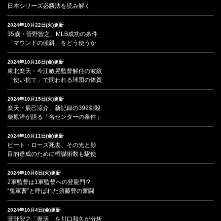
日本シリーズ必勝法を読み解く
2024年10月22日(火)更新
35歳・菅野智之、MLB成功の条件
「マウンドの傾斜」をどう使うか
2024年10月18日(金)更新
東北楽天・今江敏晃監督解任の波紋
「使い捨て」で問われる球団の体質
2024年10月15日(火)更新
楽天・辰己涼介、新記録の392刺殺
柴原洋が語る「名センターの条件」
2024年10月11日(金)更新
ピート・ローズ死去、その光と影
目的達成のために権謀術数も駆使
2024年10月8日(火)更新
2軍監督は1軍監督への登龍門!?
“鬼軍曹”と呼ばれた須藤豊の奮闘
2024年10月4日(金)更新
菅野智之「復活」を川口和久が分析