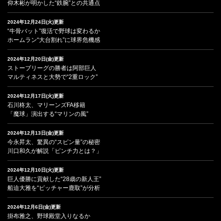
仰木彬が明かした“鉄腕”との共通点
2024年12月24日(火)更新
“牛骨バット”復活で野球は変わるか
ホームラン“大台割れ”に球界危機感
2024年12月20日(金)更新
ストーブリーグの勝者は阿部巨人
マルティネスと大勢で“2重ロック”
2024年12月17日(火)更新
石川柊太、マリーンズFA移籍
「魔球」演出する“マリンの風”
2024年12月13日(金)更新
今永昇太、驚異の“スピン量”の秘密
川口和久が解説「ピンチ力とは？」
2024年12月10日(火)更新
巨人優勝に貢献した“28歳の新人王”
船迫大雅を“ピッチャー鹿取”が分析
2024年12月6日(金)更新
掛布雅之、野球殿堂入りなるか