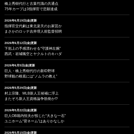
橋上秀樹代行と古葉竹識の共通点
75年カープは3指揮官で悲願達成
2026年6月19日(金)更新
指揮官交代劇は東北楽天のお家芸か
まさかのロッテ吉井理人前監督招聘
2026年6月12日(金)更新
下剋上の予感漂わせる“守護神左腕”
西武・岩城颯空とヤクルトのキハダ
2026年6月5日(金)更新
巨人・橋上秀樹代行の新ID野球
野球観の根底には“ノムラの教え”
2026年5月29日(金)更新
村上宗隆、MLB新人王候補に浮上
またぞろ新人王資格論争勃発か!?
2026年5月22日(金)更新
巨人OB堀内恒夫が投じた“大きな一石”
ユニホーム“背ネーム”はありかなしか
2026年5月15日(金)更新