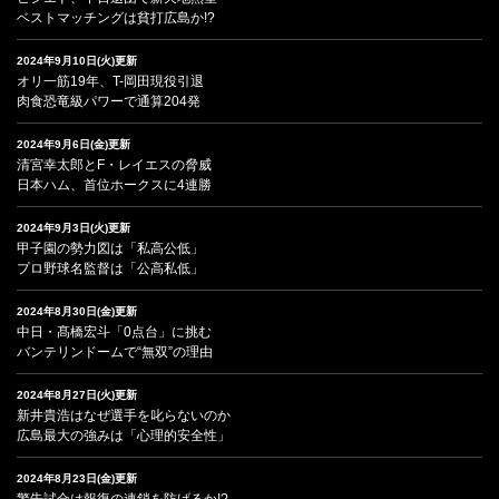
ベストマッチングは貧打広島か!?
2024年9月10日(火)更新
オリ一筋19年、T-岡田現役引退
肉食恐竜級パワーで通算204発
2024年9月6日(金)更新
清宮幸太郎とF・レイエスの脅威
日本ハム、首位ホークスに4連勝
2024年9月3日(火)更新
甲子園の勢力図は「私高公低」
プロ野球名監督は「公高私低」
2024年8月30日(金)更新
中日・髙橋宏斗「0点台」に挑む
バンテリンドームで“無双”の理由
2024年8月27日(火)更新
新井貴浩はなぜ選手を叱らないのか
広島最大の強みは「心理的安全性」
2024年8月23日(金)更新
警告試合は報復の連鎖を防げるか!?