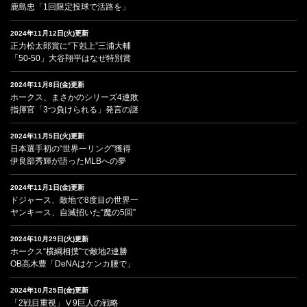
鹿島忠「1回限定投球で活路を」
2024年11月12日(火)更新
正力松太郎賞に“下剋上”三浦大輔
「50-50」大谷翔平はなぜ特別賞
2024年11月8日(金)更新
ホークス、まさかのシリーズ4連敗
指揮官「3つ負けられる」発言の謎
2024年11月5日(火)更新
日本選手初の“世界一リング”獲得
伊良部秀輝が語ったMLBへの夢
2024年11月1日(金)更新
ドジャース、敵地で8度目の世界一
ヤンキース、自滅招いた“魔の5回”
2024年10月29日(火)更新
ホークス“横綱相撲”で敵地2連勝
OB高木豊「DeNAはケンカ腰で」
2024年10月25日(金)更新
「2戦目重視」Ⅴ9巨人の戦略