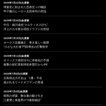
2025年7月22日(火)更新
球宴史に刻まれた悲喜交々の物語
甲子園のヒーロー太田幸司の苦悩
2025年7月18日(金)更新
中日・細川成也“マルティネス討ち”
浮上のカギ握る現役ドラフト出世頭
2025年7月15日(火)更新
ホークス近藤健介、巻き返しへ狼煙
“小さな大打者”門田博光の打撃哲学
2025年7月11日(金)更新
オリックス来田涼斗に本格化の予感
衝撃の初打席初球初本塁打から4年
2025年7月8日(火)更新
広島得点力不足は「1番」不在
急がれるリードオフマンの育成
2025年7月4日(金)更新
昭和の球宴、舞台裏の駆け引き
江夏豊と角盈男の“3連投秘話”