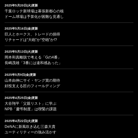
2025年5月20日(火)更新
千葉ロッテ新球場は幕張新都心の核
ドーム球場は予算化が困難な見通し
2025年5月16日(金)更新
巨人とホークス、トレードの損得
リチャードは“大砲”か“空砲”か!?
2025年5月13日(火)更新
岡本和真離脱で考える「Gの4番」
長嶋茂雄「3番には違和感あった」
2025年5月9日(金)更新
山本由伸にサイ・ヤング賞の期待
好投支える匠のフィールディング
2025年4月25日(金)更新
大谷翔平「父親リスト」に学ぶ
NPB「慶弔制度」は喫緊の課題
2025年4月22日(火)更新
DeNAに新風吹き込む三森大貴
ユーティリティーの強み活かす