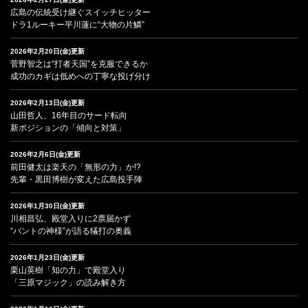
広島の伝統受け継ぐスイッチヒッター
ドラ1ルーキー平川蓮に“大物の片鱗”
2026年2月20日(金)更新
菅野智之は“打者天国”を克服できるか
成功のカギは低めへの丁寧な投げ分け
2026年2月13日(金)更新
山田哲人、16年目のサード転向
新ポジションの「傾向と対策」
2026年2月6日(金)更新
前田健太は楽天の「無形の力」か!?
先輩・黒田博樹が変えた広島投手陣
2026年1月30日(金)更新
川相昌弘、殿堂入りに2票届かず
“バントの神様”が語る犠打の奥義
2026年1月23日(金)更新
栗山英樹「知の力」で殿堂入り
「三原マジック」の読み解き方