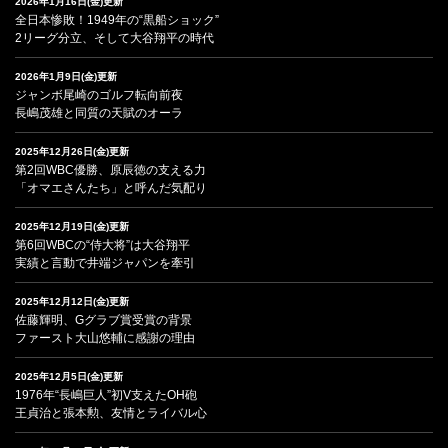
2026年1月16日(金)更新
全日本惨敗！1949年の“黒船ショック”
2リーグ分立、そして大谷翔平の時代
2026年1月9日(金)更新
ジャンボ尾崎のゴルフ転向前夜
長嶋茂雄と同質の天賦のオーラ
2025年12月26日(金)更新
第2回WBC優勝、原辰徳の支える力
「オマエさんたち」と呼んだ気配り
2025年12月19日(金)更新
第6回WBCの“侍大将”は大谷翔平
実績と言動で井端ジャパンを牽引
2025年12月12日(金)更新
佐藤輝明、Gグラブ賞受賞の背景
ファースト大山悠輔に感謝の理由
2025年12月5日(金)更新
1976年“長嶋巨人”初V支えたOH砲
王貞治と張本勲、友情とライバル心