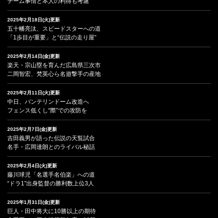
チーム事情と本人の利得も考慮
2025年2月18日(火)更新
五十幡亮汰、スピードスターへの道
「1歩目が重要」と“伝説の走り屋”
2025年2月14日(金)更新
楽天・宗山塁を育んだ広島県三次市
二岡智宏、梵英心ら名遊撃手の産地
2025年2月11日(火)更新
中日、バンテリンドーム改造へ
フェンス低くし“際”での攻防を
2025年2月7日(金)更新
吉田義男が語った伝説の天覧試合
名手・広岡達朗とのライバル秘話
2025年2月4日(火)更新
藤川球児「名選手名伯楽」への道
“ドラ1”出身監督の勝利数上位3人
2025年1月31日(金)更新
巨人・田中将大に10勝以上の期待