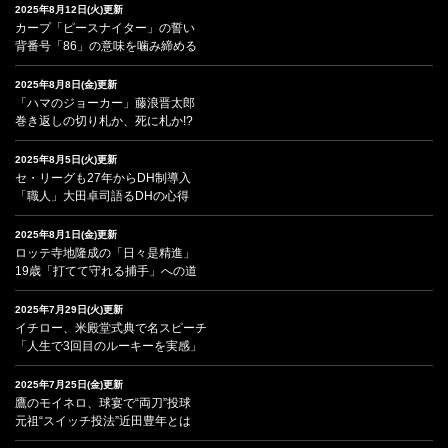
2025年8月12日(火)更新
カープ「ピースナイター」の誓い
背番号「86」の意味を噛み締める
2025年8月8日(金)更新
「ハマのジョーカー」藤浪晋太郎
巻き返しの切り札か、死に札か!?
2025年8月5日(火)更新
セ・リーグも27年からDH制導入
「職人」大田卓司語るDHの心得
2025年8月1日(金)更新
ロッテ寺地隆成の「日々是精進」
19歳「打てて守れる捕手」への道
2025年7月29日(火)更新
イチロー、米殿堂式典で名スピーチ
「人生で3回目のルーキーを実感」
2025年7月25日(金)更新
鷹のモイネロ、球宴で“両刀”投球
元祖“スイッチ投法”近田豊年とは