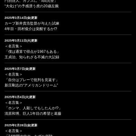
門別啓人、カブスに「5回完全」
“大化け”の予感漂う虎の20歳左腕
2025年3月14日(金)更新
カープ新井貴浩監督が与えた試練
4年目・田村俊介は覚醒するか!?
2025年3月11日(火)更新
＜名言集＞
「僕は通算で得点が1967もある」
王貞治、知られざる不滅の大記録
2025年3月7日(金)更新
＜名言集＞
「自分はプレーで批判を見返す」
新庄剛志の“アメリカンドリーム”
2025年3月4日(火)更新
＜名言集＞
「ホンマ、人殺しでもしたんか!?」
清原和博、巨人1年目の希望と葛藤
2025年2月28日(金)更新
＜名言集＞