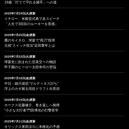
19歳「打てて守れる捕手」への道
2025年7月29日(火)更新
イチロー、米殿堂式典で名スピーチ
「人生で3回目のルーキーを実感」
2025年7月25日(金)更新
鷹のモイネロ、球宴で“両刀”投球
元祖“スイッチ投法”近田豊年とは
2025年7月22日(火)更新
球宴史に刻まれた悲喜交々の物語
甲子園のヒーロー太田幸司の苦悩
2025年7月18日(金)更新
中日・細川成也“マルティネス討ち”
浮上のカギ握る現役ドラフト出世頭
2025年7月15日(火)更新
ホークス近藤健介、巻き返しへ狼煙
“小さな大打者”門田博光の打撃哲学
2025年7月11日(金)更新
オリックス来田涼斗に本格化の予感