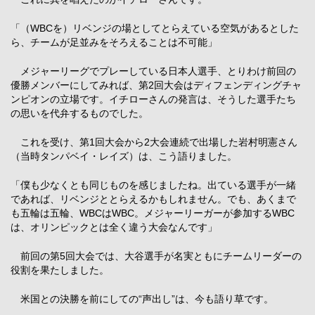
「（WBCを）リベンジの場としてとらえている空気があるとした
ら、チームが足並みをそろえることは不可能」
メジャーリーグでプレーしている日本人選手、とりわけ前回の
優勝メンバーにしてみれば、第2回大会はディフェンディングチャ
ンピオンの立場です。イチローさんの発言は、そうした選手たち
の思いを代弁するものでした。
これを受け、第1回大会から2大会連続で出場した岩村明憲さん
（当時タンパベイ・レイズ）は、こう語りました。
「僕も少なくとも同じものを感じましたね。出ている選手が一緒
であれば、リベンジととらえるかもしれません。でも、あくまで
も五輪は五輪、WBCはWBC。メジャーリーガーが参加するWBC
は、オリンピックとは全く違う大会なんです」
前回の第5回大会では、大谷選手が名実ともにチームリーダーの
役割を果たしました。
米国との決勝を前にしての“声出し”は、今も語り草です。