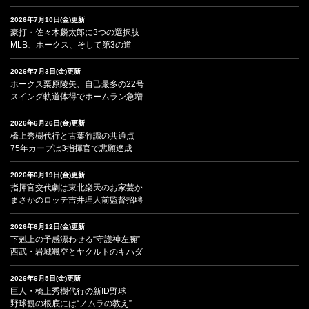
2026年7月10日(金)更新
豪打・佐々木麟太郎に3つの選択肢
MLB、ホークス、そして第3の道
2026年7月3日(金)更新
ホークス栗原陵矢、自己最多の22号
スイング軌道体得でホームラン急増
2026年6月26日(金)更新
橋上秀樹代行と古葉竹識の共通点
75年カープは3指揮官で悲願達成
2026年6月19日(金)更新
指揮官交代劇は東北楽天のお家芸か
まさかのロッテ吉井理人前監督招聘
2026年6月12日(金)更新
下剋上の予感漂わせる“守護神左腕”
西武・岩城颯空とヤクルトのキハダ
2026年6月5日(金)更新
巨人・橋上秀樹代行の新ID野球
野球観の根底には“ノムラの教え”