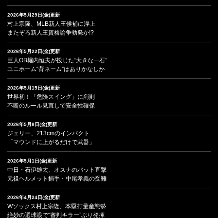
2026年5月29日(金)更新
村上宗隆、MLB新人王候補に浮上
またぞろ新人王資格論争勃発か!?
2026年5月22日(金)更新
巨人OB堀内恒夫が投じた“大きな一石”
ユニホーム“背ネーム”はありかなしか
2026年5月15日(金)更新
世界初！「危険スイング」に罰則
不断のルール見直しで安全性確保
2026年5月8日(金)更新
ジェリー、213cmのインパクト
「マウンドに上がるだけで武器」
2026年5月1日(金)更新
中日・石伊雄太、オスナのバット直撃
元祖ヘルメット捕手・中尾孝義の受難
2026年4月24日(金)更新
Wソックス村上宗隆、本塁打量産態勢
絶妙の選球眼で“審判キラー”ぶり発揮