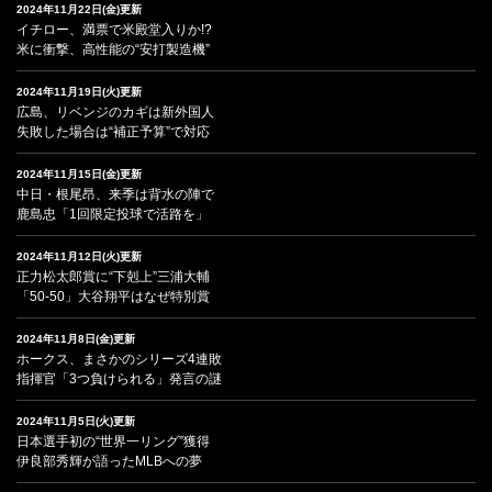
2024年11月22日(金)更新
イチロー、満票で米殿堂入りか!?
米に衝撃、高性能の“安打製造機”
2024年11月19日(火)更新
広島、リベンジのカギは新外国人
失敗した場合は“補正予算”で対応
2024年11月15日(金)更新
中日・根尾昂、来季は背水の陣で
鹿島忠「1回限定投球で活路を」
2024年11月12日(火)更新
正力松太郎賞に“下剋上”三浦大輔
「50-50」大谷翔平はなぜ特別賞
2024年11月8日(金)更新
ホークス、まさかのシリーズ4連敗
指揮官「3つ負けられる」発言の謎
2024年11月5日(火)更新
日本選手初の“世界一リング”獲得
伊良部秀輝が語ったMLBへの夢