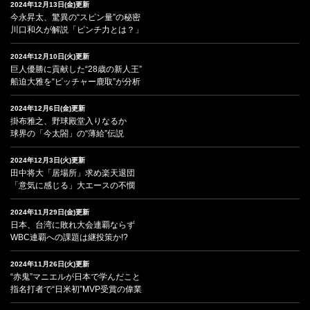
2024年12月13日(金)更新
今永昇太、驚異の“スピン量”の秘密
川口和久が解説「ピンチ力とは？」
2024年12月10日(火)更新
巨人優勝に貢献した“28歳の新人王”
船迫大雅を“ピッチャー鹿取”が分析
2024年12月6日(金)更新
掛布雅之、野球殿堂入りなるか
球界の「今太閤」の“薄給”伝説
2024年12月3日(火)更新
田中将大「居場所」求め楽天退団
「意気に感じる」大エースの不憫
2024年11月29日(金)更新
日本、台湾に敗れ大会連覇ならず
WBC連覇への課題は継投策か!?
2024年11月26日(火)更新
“赤鬼”マニエルが日本で学んだこと
指名打者で“日米初”MVP受賞の偉業