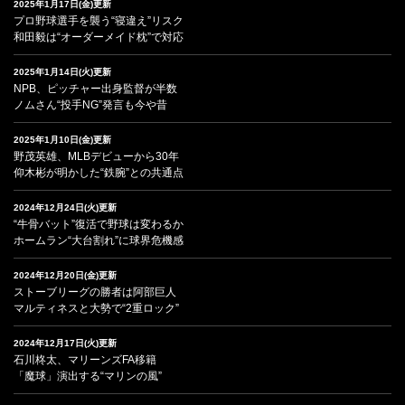
2025年1月17日(金)更新
プロ野球選手を襲う“寝違え”リスク
和田毅は“オーダーメイド枕”で対応
2025年1月14日(火)更新
NPB、ピッチャー出身監督が半数
ノムさん“投手NG”発言も今や昔
2025年1月10日(金)更新
野茂英雄、MLBデビューから30年
仰木彬が明かした“鉄腕”との共通点
2024年12月24日(火)更新
“牛骨バット”復活で野球は変わるか
ホームラン“大台割れ”に球界危機感
2024年12月20日(金)更新
ストーブリーグの勝者は阿部巨人
マルティネスと大勢で“2重ロック”
2024年12月17日(火)更新
石川柊太、マリーンズFA移籍
「魔球」演出する“マリンの風”