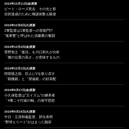
2024年10月11日(金)更新
ピート・ローズ死去、その光と影
目的達成のために権謀術数も駆使
2024年10月8日(火)更新
2軍監督は1軍監督への登龍門!?
“鬼軍曹”と呼ばれた須藤豊の奮闘
2024年10月4日(金)更新
菅野智之「復活」を川口和久が分析
「腰の位置の高さ」が意味するもの
2024年10月1日(火)更新
阿部慎之助、巨人にVを取り戻す
「顕微鏡」と「望遠鏡」の好采配
2024年9月27日(金)更新
小久保監督は“王イズム”の継承者
「4番こそ打線の軸」の保守思想
2024年9月24日(火)更新
中日・立浪和義監督、辞任表明
“野球エリート”がはまった陥穽