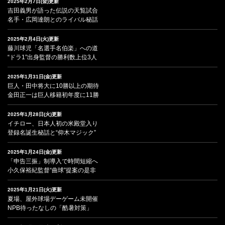
2025年2月7日(金)更新
吉田義男が語った伝説の天覧試合
名手・広岡達朗とのライバル秘話
2025年2月4日(火)更新
藤川球児「名選手名伯楽」への道
“ドラ1”出身監督の勝利数上位3人
2025年1月31日(金)更新
巨人・田中将大に10勝以上の期待
金田正一は巨人移籍初年度に11勝
2025年1月28日(火)更新
イチロー、日本人初の米殿堂入り
登録名誕生秘話と“仰木マジック”
2025年1月24日(金)更新
「申告三振」制導入で時間短縮へ
小久保裕紀監督“曲球”提案の是非
2025年1月21日(火)更新
夏場、屋外球場デーゲーム未開催
NPB待ったなしの「酷暑対策」