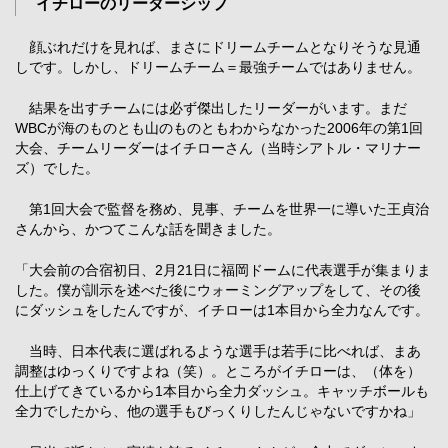
イチローのリーダーシップ
顔ぶれだけを見れば、まさにドリームチームとなりそうな見通
しです。しかし、ドリームチーム＝最強チームではありません。
結果を出すチームには必ず傑出したリーダーがいます。まだ
WBCが海のものとも山のものともわからなかった2006年の第1回
大会、チームリーダーはイチローさん（当時シアトル・マリナー
ズ）でした。
第1回大会で監督を務め、見事、チームを世界一に導いた王貞治
さんから、かつてこんな話を聞きました。
「大会前の合宿初日、2月21日に福岡ドームに代表選手が集まりま
した。僕が訓示を述べた後にウォーミングアップをして、その後
にダッシュをしたんですが、イチローは1本目から全力なんです。
当時、日本代表に選ばれるような選手は若手に比べれば、まあ
調整はゆっくりですよね（笑）。ところがイチローは、（体を）
仕上げてきているから1本目から全力ダッシュ。キャッチボールも
全力でしたから、他の選手もびっくりしたんじゃないですかね」