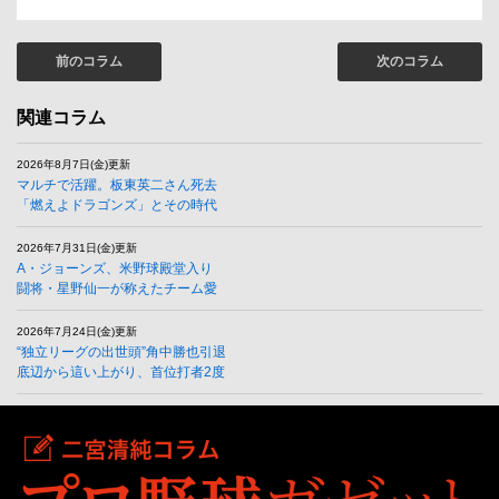
前のコラム
次のコラム
関連コラム
2026年8月7日(金)更新
マルチで活躍。板東英二さん死去
「燃えよドラゴンズ」とその時代
2026年7月31日(金)更新
A・ジョーンズ、米野球殿堂入り
闘将・星野仙一が称えたチーム愛
2026年7月24日(金)更新
“独立リーグの出世頭”角中勝也引退
底辺から這い上がり、首位打者2度