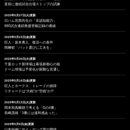
直前に連続試合出場ストップの試練
2025年5月27日(火)更新
日ハム宮西尚生の「非認知能力」
880試合連続救援登板記録の価値
2025年5月23日(金)更新
巨人・坂本勇人、復活への条件
岡﨑郁「バット選びに工夫を」
2025年5月20日(火)更新
千葉ロッテ新球場は幕張新都心の核
ドーム球場は予算化が困難な見通し
2025年5月16日(金)更新
巨人とホークス、トレードの損得
リチャードは“大砲”か“空砲”か!?
2025年5月13日(火)更新
岡本和真離脱で考える「Gの4番」
長嶋茂雄「3番には違和感あった」
2025年5月9日(金)更新
山本由伸にサイ・ヤング賞の期待