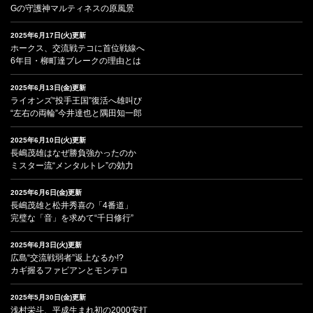
Gの守護神マルティネスの原風景
2025年6月17日(火)更新
ホークス、交流戦テコに首位戦線へ
6年目・柳町達ブレークの理由とは
2025年6月13日(金)更新
ライオンズ“投手王国”復活へ雄叫び
“左右の両輪”今井達也と隅田知一郎
2025年6月10日(火)更新
長嶋茂雄はなぜ勝負強かったのか
ミスター流“メンタルトレ”の効力
2025年6月6日(金)更新
長嶋茂雄と松井秀喜の「4番道」
完璧な「音」を求めて“千日修行”
2025年6月3日(火)更新
広島“交流戦弱者”返上なるか!?
カギ握るファビアンとモンテロ
2025年5月30日(金)更新
浅村栄斗、平成生まれ初の2000安打