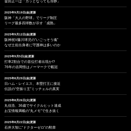
金田正一は「カッとなっても冷静」
2025年9月19日(金)更新
阪神「大人の野球」でリーグ制圧
リーグ最多四球数が示す「成熟」
2025年9月12日(金)更新
阪神祝V藤川球児の“いごっそう魂”
なぜ土佐出身者に守護神は多いのか
2025年9月5日(金)更新
打率2割台での首位打者出現か!?
76年の吉岡悟はノーマークで載冠
2025年8月29日(金)更新
日ハム・レイエス、本塁打王に接近
伝説の“空振り王”ミッチェルの真実
2025年8月26日(火)更新
丸佳浩、36歳でサイクルヒット達成
お宝情報満載の“丸メモ”で生き抜く
2025年8月22日(金)更新
石井大智に“ドクターゼロ”の勲章