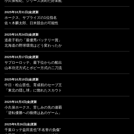
小久保裕紀、シリーズ決めた好采配
2025年10月31日(金)更新
ホークス、サプライズの1位指名
佐々木麟太郎、日米競合の可能性
2025年10月24日(金)更新
道産子初の「最優秀バッテリー賞」
北海道の野球環境はどう変わったか
2025年10月17日(金)更新
サブローロッテ、最下位からの船出
山本功児方式とボビー方式の二刀流
2025年10月10日(金)更新
中日・松山晋也、育成初のセーブ王
「東北の隠し球」に惚れたスカウト
2025年10月3日(金)更新
小久保ホークス、苦しみの先の連覇
「逆転優勝への狼煙はあのゲーム」
2025年9月26日(金)更新
千葉ロッテ益田直也“不名誉の負傷”