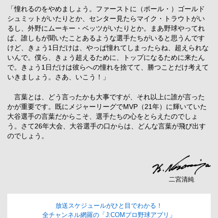
「憧れるのをやめましょう。ファーストに（ポール・）ゴールド
シュミットがいたりとか、センター見たらマイク・トラウトがい
るし、外野にムーキー・ベッツがいたりとか。まあ野球やってれ
ば、誰しもが聞いたことあるような選手たちがいると思うんです
けど、きょう1日だけは、やっぱ憧れてしまったらね、超えられな
いんで。僕ら、きょう超えるために、トップになるために来たん
で。きょう1日だけは彼らへの憧れを捨てて、勝つことだけ考えて
いきましょう。さあ、いこう！」
言葉とは、どう言ったかも大事ですが、それ以上に誰が言った
かが重要です。既にメジャーリーグでMVP（21年）に輝いていた
大谷選手の言葉だからこそ、選手たちの心をとらえたのでしょ
う。さて26年大会、大谷選手の口からは、どんな言葉が飛び出す
のでしょう。
二宮清純
放送スケジュールがひと目でわかる！
全チャンネル網羅の「J:COMプロ野球アプリ」