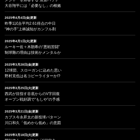
大谷翔平には「必要なし」の根拠
2025年4月4日(金)更新
昨季1試合平均2.61得点の中日
“神の手”上林誠知がカンフル剤
2025年4月1日(火)更新
ルーキー佐々木朗希の“悪戦苦闘”
制球難の理由は技術かメンタルか
2025年3月28日(金)更新
12球団、スローガンに込めた思い
野村克也は名コピーライターか!?
2025年3月25日(火)更新
西武が目指す谷底からのV字回復
オープン戦好調で“もしや”の予感
2025年3月21日(金)更新
カブス今永昇太の新投球パターン
川口和久「低めから低め」の意図
2025年3月18日(火)更新