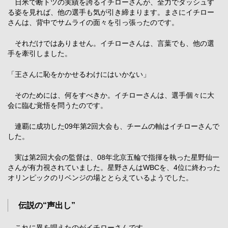
日米で断トツの実績を誇るイチローさんが、全力でダッシュす
る姿を見れば、他の選手も気が引き締まります。まさにイチロー
さんは、背中でサムライの面々を引っ張ったのです。
それだけではありません。イチローさんは、言葉でも、他の選
手を牽引しました。
「王さんに恥をかかせるわけにはいかない」
そのためには、何をすべきか。イチローさんは、選手個々に大
会に臨む覚悟を問うたのです。
連覇に成功した09年第2回大会も、チームの軸はイチローさんで
した。
実は第2回大会の監督は、08年北京五輪で指揮を執った星野仙一
さんが有力視されていました。星野さんはWBCを、4位に終わった
オリンピックのリベンジの場ととらえているようでした。
伝説の“声出し”
これに異を唱えたのがイチローさんです。