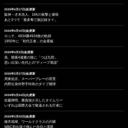
2026年4月17日(金)更新
阪神・才木浩人、16Kの衝撃と痛恨
あと3つで「最多奪三振記録タイ」
2026年4月10日(金)更新
ロッテ、4934勝4934敗の軌跡
1950年に「初代王者」の金看板
2026年4月3日(金)更新
燕、開幕4連勝の陰に「つば九郎」
思い出深い先代との“ディープ筆談”
2026年3月27日(金)更新
周東佑京、スーパープレーの背景
内野出身外野手特有のダイブ捕球
2026年3月24日(火)更新
佐藤輝明、勝負強さ示したタイムリー
いずれは国際大会で敬遠される打者に
2026年3月20日(金)更新
種市篤暉、ワールドクラスの片鱗
WBC初出場で掴んだ自信と課題