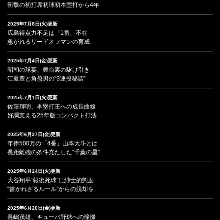
衝撃の初打席初球初本塁打から4年
2025年7月8日(火)更新
広島得点力不足は「1番」不在
急がれるリードオフマンの育成
2025年7月4日(金)更新
昭和の球宴、舞台裏の駆け引き
江夏豊と角盈男の“3連投秘話”
2025年7月1日(火)更新
佐藤輝明、本塁打王への成長曲線
好調支える25年版コンパクト打法
2025年6月27日(金)更新
年俸500万の「4番」山本大斗とは
長距離砲の条件充たした“千葉の星”
2025年6月24日(火)更新
大谷翔平“報復死球”に紳士的態度
“書かれざるルール”からの脱却を
2025年6月20日(金)更新
長嶋茂雄、キューバ野球への憧憬