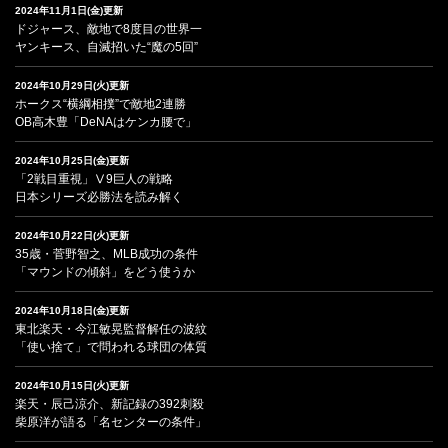
2024年11月1日(金)更新
ドジャース、敵地で8度目の世界一
ヤンキース、自滅招いた“魔の5回”
2024年10月29日(火)更新
ホークス“横綱相撲”で敵地2連勝
OB高木豊「DeNAはケンカ腰で」
2024年10月25日(金)更新
「2戦目重視」Ⅴ9巨人の戦略
日本シリーズ必勝法を読み解く
2024年10月22日(火)更新
35歳・菅野智之、MLB成功の条件
「マウンドの傾斜」をどう使うか
2024年10月18日(金)更新
東北楽天・今江敏晃監督解任の波紋
「使い捨て」で問われる球団の体質
2024年10月15日(火)更新
楽天・辰己涼介、新記録の392刺殺
柴原洋が語る「名センターの条件」