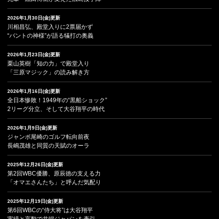
2026年1月30日(金)更新
川相昌弘、殿堂入りに2票届かず
“バントの神様”が語る犠打の奥義
2026年1月23日(金)更新
栗山英樹「知の力」で殿堂入り
「三原マジック」の読み解き方
2026年1月16日(金)更新
全日本惨敗！1949年の“黒船ショック”
2リーグ分立、そして大谷翔平の時代
2026年1月9日(金)更新
ジャンボ尾崎のゴルフ転向前夜
長嶋茂雄と同質の天賦のオーラ
2025年12月26日(金)更新
第2回WBC優勝、原辰徳の支える力
「オマエさんたち」と呼んだ気配り
2025年12月19日(金)更新
第6回WBCの“侍大将”は大谷翔平
実績と言動で井端ジャパンを牽引