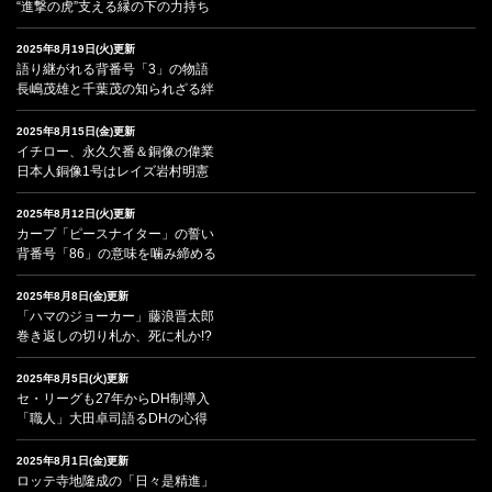
“進撃の虎”支える縁の下の力持ち
2025年8月19日(火)更新
語り継がれる背番号「3」の物語
長嶋茂雄と千葉茂の知られざる絆
2025年8月15日(金)更新
イチロー、永久欠番＆銅像の偉業
日本人銅像1号はレイズ岩村明憲
2025年8月12日(火)更新
カープ「ピースナイター」の誓い
背番号「86」の意味を噛み締める
2025年8月8日(金)更新
「ハマのジョーカー」藤浪晋太郎
巻き返しの切り札か、死に札か!?
2025年8月5日(火)更新
セ・リーグも27年からDH制導入
「職人」大田卓司語るDHの心得
2025年8月1日(金)更新
ロッテ寺地隆成の「日々是精進」