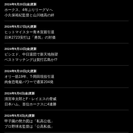
2024年9月20日(金)更新
ホークス、4年ぶりリーグⅤへ
小久保裕紀監督と山川穂高の絆
2024年9月17日(火)更新
ヒットマイスター青木宣親引退
日米2723安打は「勇気」の対価
2024年9月13日(金)更新
ビシエド、中日退団で新天地熱望
ベストマッチングは貧打広島か!?
2024年9月10日(火)更新
オリ一筋19年、T-岡田現役引退
肉食恐竜級パワーで通算204発
2024年9月6日(金)更新
清宮幸太郎とF・レイエスの脅威
日本ハム、首位ホークスに4連勝
2024年9月3日(火)更新
甲子園の勢力図は「私高公低」
プロ野球名監督は「公高私低」