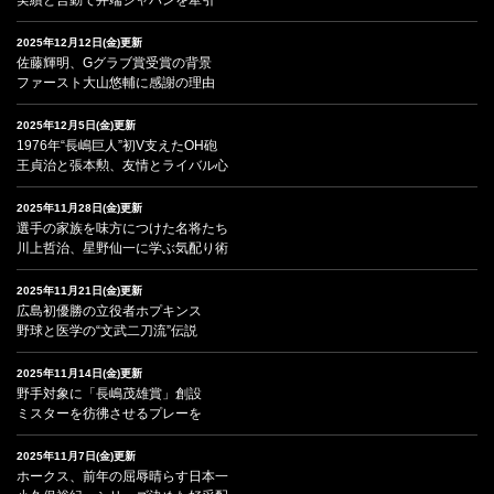
2025年12月12日(金)更新
佐藤輝明、Gグラブ賞受賞の背景
ファースト大山悠輔に感謝の理由
2025年12月5日(金)更新
1976年“長嶋巨人”初V支えたOH砲
王貞治と張本勲、友情とライバル心
2025年11月28日(金)更新
選手の家族を味方につけた名将たち
川上哲治、星野仙一に学ぶ気配り術
2025年11月21日(金)更新
広島初優勝の立役者ホプキンス
野球と医学の“文武二刀流”伝説
2025年11月14日(金)更新
野手対象に「長嶋茂雄賞」創設
ミスターを彷彿させるプレーを
2025年11月7日(金)更新
ホークス、前年の屈辱晴らす日本一