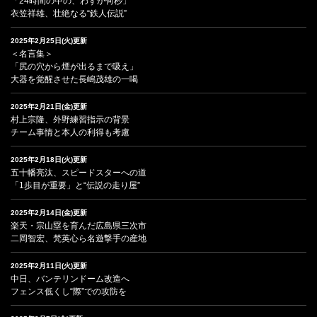
「24時間の中の、わずか何秒」
衣笠祥雄、壮絶なる“鉄人伝説”
2025年2月25日(火)更新
＜名言集＞
「尻の穴から煙が出るまで吸え」
大器を覚醒させた長嶋茂雄の一喝
2025年2月21日(金)更新
村上宗隆、外野練習指示の背景
チーム事情と本人の利得も考慮
2025年2月18日(火)更新
五十幡亮汰、スピードスターへの道
「1歩目が重要」と“伝説の走り屋”
2025年2月14日(金)更新
楽天・宗山塁を育んだ広島県三次市
二岡智宏、梵英心ら名遊撃手の産地
2025年2月11日(火)更新
中日、バンテリンドーム改造へ
フェンス低くし“際”での攻防を