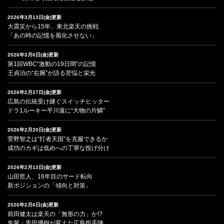
2026年3月13日(金)更新
大震災から15年、東北楽天の挑戦
「あの時の記憶を風化させない」
2026年3月6日(金)更新
第1回WBC“激動の19日間”の記憶
王貞治の“右腕”が語る苦悩と栄光
2026年2月27日(金)更新
広島の伝統受け継ぐスイッチヒッター
ドラ1ルーキー平川蓮に“大物の片鱗”
2026年2月20日(金)更新
菅野智之は“打者天国”を克服できるか
成功のカギは低めへの丁寧な投げ分け
2026年2月13日(金)更新
山田哲人、16年目のサード転向
新ポジションの「傾向と対策」
2026年2月6日(金)更新
前田健太は楽天の「無形の力」か!?
先輩・黒田博樹が変えた広島投手陣