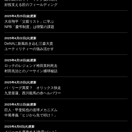
好投支える匠のフィールディング
2025年4月25日(金)更新
大谷翔平「父親リスト」に学ぶ
NPB「慶弔制度」は喫緊の課題
2025年4月22日(火)更新
DeNAに新風吹き込む三森大貴
ユーティリティーの強み活かす
2025年4月18日(金)更新
ロッテのレジェンド袴田英利死去
村田兆治とのノーサイン捕球秘話
2025年4月15日(火)更新
パ・リーグ異変？ オリックス快走
九里亜蓮、西川龍馬の赤ヘルパワー
2025年4月11日(金)更新
巨人・甲斐拓也の送球メカニズム
中尾孝義「ヒジから先で叩け！」
2025年4月8日(火)更新
メジャーを席巻する“魚雷バット”