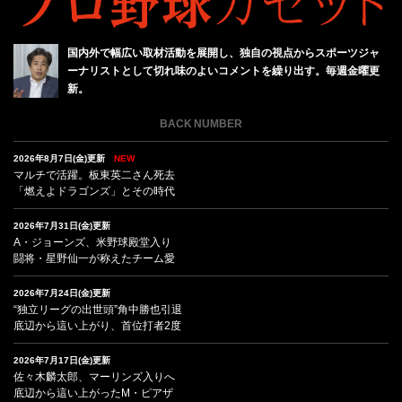
国内外で幅広い取材活動を展開し、独自の視点からスポーツジャ
ーナリストとして切れ味のよいコメントを繰り出す。毎週金曜更
新。
BACK NUMBER
2026年8月7日(金)更新
NEW
マルチで活躍。板東英二さん死去
「燃えよドラゴンズ」とその時代
2026年7月31日(金)更新
A・ジョーンズ、米野球殿堂入り
闘将・星野仙一が称えたチーム愛
2026年7月24日(金)更新
“独立リーグの出世頭”角中勝也引退
底辺から這い上がり、首位打者2度
2026年7月17日(金)更新
佐々木麟太郎、マーリンズ入りへ
底辺から這い上がったM・ピアザ