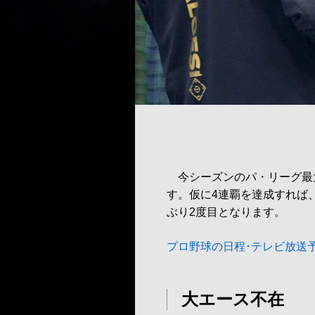
今シーズンのパ・リーグ最
す。仮に4連覇を達成すれば、
ぶり2度目となります。
プロ野球の日程･テレビ放送
大エース不在