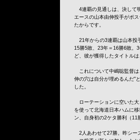
4連覇の見通しは、決して明
エースの山本由伸投手がポス
たからです。
21年からの3連覇は山本投手
15勝5敗、23年＝16勝6敗
ど、彼が獲得したタイトルは
これについて中嶋聡監督は、
伸の穴は自分が埋めるんだ”
した。
ローテーションに空いた大き
を使って北海道日本ハムに移
ン、自身初の2ケタ勝利（1
2人あわせて27勝。昨シー