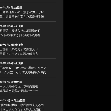
026年2月6日(金)更新
田健太は楽天の「無形の力」か!?
輩・黒田博樹が変えた広島投手陣
026年1月30日(金)更新
相昌弘、殿堂入りに2票届かず
バントの神様”が語る犠打の奥義
026年1月23日(金)更新
山英樹「知の力」で殿堂入り
三原マジック」の読み解き方
026年1月16日(金)更新
日本惨敗！1949年の“黒船ショック”
リーグ分立、そして大谷翔平の時代
026年1月9日(金)更新
ャンボ尾崎のゴルフ転向前夜
嶋茂雄と同質の天賦のオーラ
025年12月26日(金)更新
2回WBC優勝、原辰徳の支える力
オマエさんたち」と呼んだ気配り