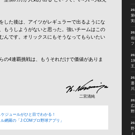
2
第
実
をした後は、アイツがレギュラーで出るようにな
、もうしようがないと思った。強いチームはこの
2
むんです。オリックスにもそうなってもらいたい
佐
フ
2
らの4連覇挑戦は、もうそれだけで価値がありま
1
王
2
選
川
二宮清純
2
広
野
スケジュールがひと目でわかる！
ル網羅の「J:COMプロ野球アプリ」
2
野
ミ