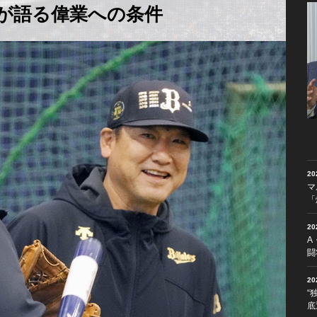
が語る偉業への条件
2
マ
「
2
A
闘
2
“
底