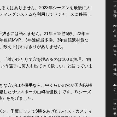
2
るくはありません。2023年シーズンを最後に大
巨
ティングシステムを利用してドジャースに移籍し
野
2
村
抜きには語れません。21年＝18勝5敗、22年＝
ま
。3年連続MVP、3年連続最多勝、3年連続沢村賞な
2
、数え上げればきりがありません。
巨
ユ
「誰かひとりで穴を埋めるのは100％無理。“由
という選手に何人も出てきて欲しい」と語っていま
2
世
不
な穴が山本投手なら、中くらいの穴が国内FA権
2
ジ
籍したサウスポーの山﨑福也投手です。昨シーズ
「
1勝）をあげました。
2
中
ズン、千葉ロッテで3勝をあげたルイス・カスティ
元