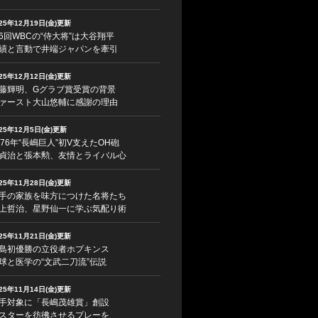
025年12月19日(金)更新
6回WBCの“侍大将”は大谷翔平
績と言動で井端ジャパンを牽引
025年12月12日(金)更新
藤輝明、Gグラブ賞受賞の背景
ァースト大山悠輔に感謝の理由
025年12月5日(金)更新
976年“長嶋巨人”初V支えたOH砲
貞治と張本勲、友情とライバル心
025年11月28日(金)更新
手の家族を味方につけた名将たち
上哲治、星野仙一に学ぶ気配り術
025年11月21日(金)更新
島初優勝の立役者ホプキンス
球と医学の“文武二刀流”伝説
025年11月14日(金)更新
手対象に「長嶋茂雄賞」創設
スターを彷彿させるプレーを