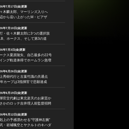
026年7月17日(金)更新
々木麟太郎、マーリンズ入りへ
辺から這い上がったM・ピアザ
026年7月10日(金)更新
打・佐々木麟太郎に3つの選択肢
LB、ホークス、そして第3の道
026年7月3日(金)更新
ークス栗原陵矢、自己最多の22号
イング軌道体得でホームラン急増
026年6月26日(金)更新
上秀樹代行と古葉竹識の共通点
5年カープは3指揮官で悲願達成
026年6月19日(金)更新
揮官交代劇は東北楽天のお家芸か
さかのロッテ吉井理人前監督招聘
026年6月12日(金)更新
剋上の予感漂わせる“守護神左腕”
武・岩城颯空とヤクルトのキハダ