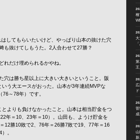
2
種
W
2
大
れはしてもらいたいけど、やっぱり山本の抜けた穴
「
﨑も抜けてしもうた。2人合わせて27勝？
2
第
どれだけ埋められるかやね。
王
た穴は勝ち星以上に大きい大きいということ。阪
2
広
という大エースがおった。山本が3年連続MVPな
ド
（76～78年）です。
2
菅
ことよりも負けなかったこと。山本は相当貯金をつ
成
22年＝10、23年＝10）。山田も、ようけ貯金を
2勝10敗で2、76年＝26勝7敗で19、77年＝16
2
山
14）。
新