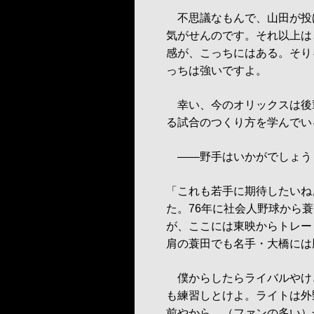
不思議なもんで、山田が投げ
気がせんのです。それ以上は
感が、こっちにはある。そり
っちは強いですよ。
幸い、今のオリックスは後
る試合のつくり方を学んでい
――野手はいかがでしょう
「これも若手に期待したいね
た。76年に社会人野球から
が、ここには東映からトレー
肩の蓑田でも名手・大橋には
僕からしたらライバルやけど
も練習しとけよ。ライトは外
前やから、（ファンの多い）