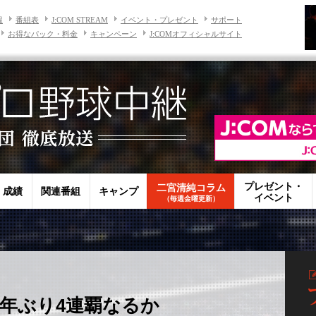
報
番組表
J:COM STREAM
イベント・プレゼント
サポート
お得なパック・料金
キャンペーン
J:COMオフィシャルサイト
プレゼント・
二宮清純コラム
・成績
関連番組
キャンプ
イベント
（毎週金曜更新）
6年ぶり4連覇なるか