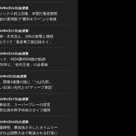
026年4月24日(金)更新
ソックス村上宗隆、本塁打量産態勢
妙の選球眼で“審判キラー”ぶり発揮
026年4月17日(金)更新
神・才木浩人、16Kの衝撃と痛恨
と3つで「最多奪三振記録タイ」
026年4月10日(金)更新
ッテ、4934勝4934敗の軌跡
950年に「初代王者」の金看板
026年4月3日(金)更新
、開幕4連勝の陰に「つば九郎」
い出深い先代との“ディープ筆談”
026年3月27日(金)更新
東佑京、スーパープレーの背景
野出身外野手特有のダイブ捕球
026年3月24日(火)更新
藤輝明、勝負強さ示したタイムリー
ずれは国際大会で敬遠される打者に