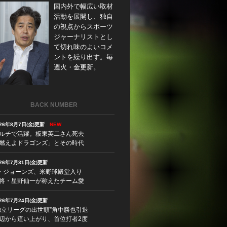
国内外で幅広い取材
活動を展開し、独自
の視点からスポーツ
ジャーナリストとし
て切れ味のよいコメ
ントを繰り出す。毎
週火・金更新。
BACK NUMBER
026年8月7日(金)更新
NEW
ルチで活躍。板東英二さん死去
燃えよドラゴンズ」とその時代
026年7月31日(金)更新
・ジョーンズ、米野球殿堂入り
将・星野仙一が称えたチーム愛
026年7月24日(金)更新
独立リーグの出世頭”角中勝也引退
辺から這い上がり、首位打者2度