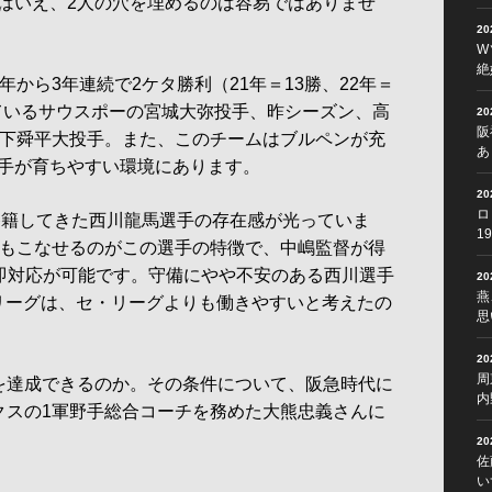
はいえ、2人の穴を埋めるのは容易ではありませ
2
W
絶
から3年連続で2ケタ勝利（21年＝13勝、22年＝
げているサウスポーの宮城大弥投手、昨シーズン、高
2
阪
山下舜平大投手。また、このチームはブルペンが充
あ
手が育ちやすい環境にあります。
2
ロ
籍してきた西川龍馬選手の存在感が光っていま
1
でもこなせるのがこの選手の特徴で、中嶋監督が得
、即対応が可能です。守備にやや不安のある西川選手
2
燕
リーグは、セ・リーグよりも働きやすいと考えたの
思
2
周
を達成できるのか。その条件について、阪急時代に
内
クスの1軍野手総合コーチを務めた大熊忠義さんに
2
佐
い