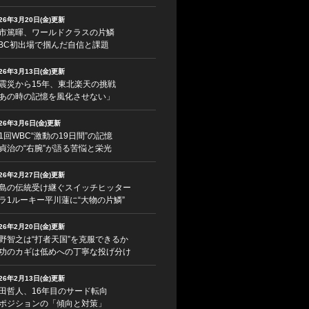
026年3月20日(金)更新
市篤暉、ワールドクラスの片鱗
BC初出場で掴んだ自信と課題
026年3月13日(金)更新
震災から15年、東北楽天の挑戦
あの時の記憶を風化させない」
026年3月6日(金)更新
1回WBC“激動の19日間”の記憶
貞治の“右腕”が語る苦悩と栄光
026年2月27日(金)更新
島の伝統受け継ぐスイッチヒッター
ラ1ルーキー平川蓮に“大物の片鱗”
026年2月20日(金)更新
野智之は“打者天国”を克服できるか
功のカギは低めへの丁寧な投げ分け
026年2月13日(金)更新
田哲人、16年目のサード転向
ポジションの「傾向と対策」