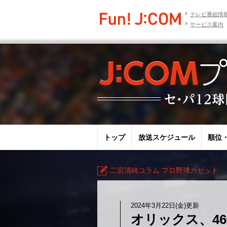
テレビ番組情
サービス案内
トップ
放送スケジュール
順位
二宮清純コラム プロ野球ガゼット
2024年3月22日(金)更新
オリックス、4