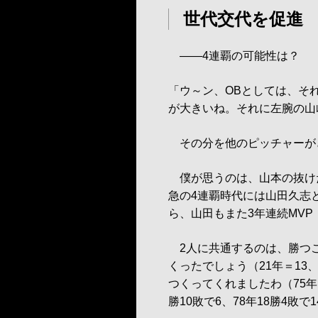
世代交代を促進
――4連覇の可能性は？
「ウ～ン、OBとしては、そ
が大きいね。それに左腕の山
その分を他のピッチャーが
僕が思うのは、山本の抜け
急の4連覇時代には山田久志
ら、山田もまた3年連続MVP
2人に共通するのは、勝つ
くったでしょう（21年＝13、
つくってくれましたわ（75年＝1
勝10敗で6、78年18勝4敗で