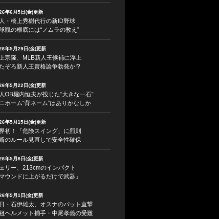
026年6月5日(金)更新
人・橋上秀樹代行の新ID野球
球観の根底には“ノムラの教え”
026年5月29日(金)更新
上宗隆、MLB新人王候補に浮上
たぞろ新人王資格論争勃発か!?
026年5月22日(金)更新
人OB堀内恒夫が投じた“大きな一石”
ニホーム“背ネーム”はありかなしか
026年5月15日(金)更新
界初！「危険スイング」に罰則
断のルール見直しで安全性確保
026年5月8日(金)更新
ェリー、213cmのインパクト
マウンドに上がるだけで武器」
026年5月1日(金)更新
日・石伊雄太、オスナのバット直撃
祖ヘルメット捕手・中尾孝義の受難