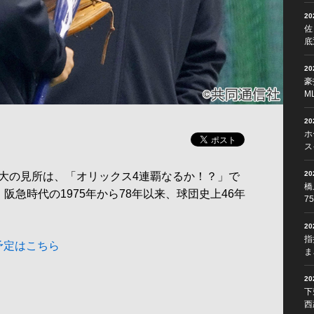
2
佐
底
2
豪
M
2
ホ
ス
2
大の見所は、「オリックス4連覇なるか！？」で
橋
阪急時代の1975年から78年以来、球団史上46年
7
2
指
予定はこちら
ま
2
下
西