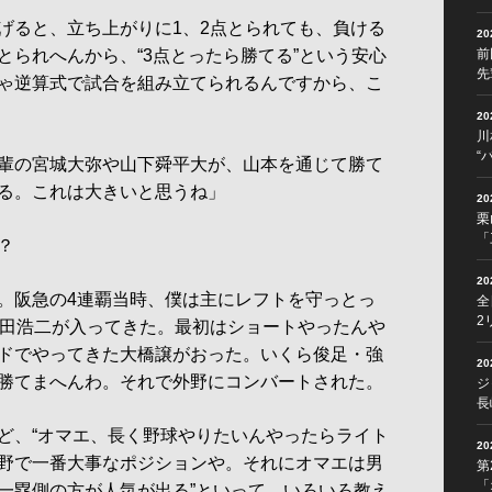
ると、立ち上がりに1、2点とられても、負ける
2
とられへんから、“3点とったら勝てる”という安心
前
先
ゃ逆算式で試合を組み立てられるんですから、こ
2
川
“
輩の宮城大弥や山下舜平大が、山本を通じて勝て
る。これは大きいと思うね」
2
栗
「
？
2
。阪急の4連覇当時、僕は主にレフトを守っとっ
全
2
蓑田浩二が入ってきた。最初はショートやったんや
ドでやってきた大橋譲がおった。いくら俊足・強
2
勝てまへんわ。それで外野にコンバートされた。
ジ
長
、“オマエ、長く野球やりたいんやったらライト
2
野で一番大事なポジションや。それにオマエは男
第
「
一塁側の方が人気が出る”といって、いろいろ教え