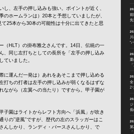
いし、左手の押し込みも強い。ポイントが近く、
2
前
季のホームランは）20本と予想していましたが、
先
て25本から30本の可能性は十分に出てきたと思
2
川
“
（HLT）の掛布雅之さんです。14日、伝統の一
ん、同じ左打ちとしての長所を「左手の押し込み
2
栗
していました。
「
際に運んだ一発は）あれをあそこまで押し込める
2
左打ちの打者は左手の押し込みが弱くなるはずな
全
2
れながら（左翼への当たり）ですから。甲子園が
2
ジ
長
甲子園はライトからレフト方向へ「浜風」が吹き
通りの"逆風"ですが、歴代の左のスラッガーはこ
2
さんしかり、ランディ・バースさんしかり、で
第
「