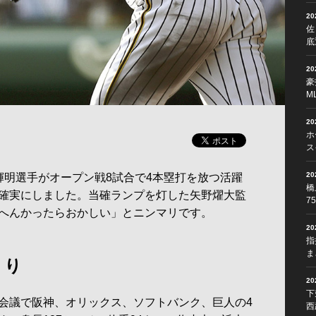
2
佐
底
2
豪
M
2
ホ
ス
2
明選手がオープン戦8試合で4本塁打を放つ活躍
橋
確実にしました。当確ランプを灯した矢野燿大監
7
へんかったらおかしい」とニンマリです。
2
指
ま
くり
2
下
会議で阪神、オリックス、ソフトバンク、巨人の4
西