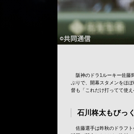
阪神のドラ1ルーキー佐藤輝
ぶりで、開幕スタメンをほぼ
督も「これだけ打ってて使え
石川柊太もびっ
佐藤選手は昨秋のドラフト