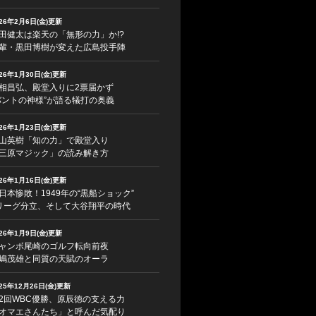
026年2月6日(金)更新
田健太は楽天の「無形の力」か!?
輩・黒田博樹が変えた広島投手陣
026年1月30日(金)更新
相昌弘、殿堂入りに2票届かず
バントの神様”が語る犠打の奥義
026年1月23日(金)更新
山英樹「知の力」で殿堂入り
三原マジック」の読み解き方
026年1月16日(金)更新
日本惨敗！1949年の“黒船ショック”
リーグ分立、そして大谷翔平の時代
026年1月9日(金)更新
ャンボ尾崎のゴルフ転向前夜
嶋茂雄と同質の天賦のオーラ
025年12月26日(金)更新
2回WBC優勝、原辰徳の支える力
オマエさんたち」と呼んだ気配り