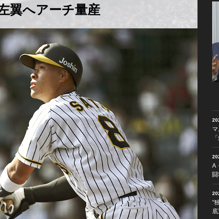
左翼へアーチ量産
2
マ
「
2
A
闘
2
“
底