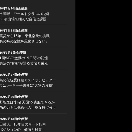
026年3月20日(金)更新
市篤暉、ワールドクラスの片鱗
BC初出場で掴んだ自信と課題
026年3月13日(金)更新
震災から15年、東北楽天の挑戦
あの時の記憶を風化させない」
026年3月6日(金)更新
1回WBC“激動の19日間”の記憶
貞治の“右腕”が語る苦悩と栄光
026年2月27日(金)更新
島の伝統受け継ぐスイッチヒッター
ラ1ルーキー平川蓮に“大物の片鱗”
026年2月20日(金)更新
野智之は“打者天国”を克服できるか
功のカギは低めへの丁寧な投げ分け
026年2月13日(金)更新
田哲人、16年目のサード転向
ポジションの「傾向と対策」