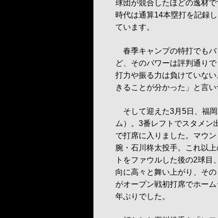
球団が競合したほどの逸材です
時代は通算14本塁打を記録
ています。
春季キャンプの特打でもバッ
ど、そのパワーは評判通りで
打力や振る力は負けていない
きることが分かった」と言い
そして迎えた3月5日、福岡
ム）。3番レフトでスタメン
で打席に入りました。マウン
腕・石川柊太投手。これ以上
トをファウルした後の2球目
向に高々と舞い上がり、その
がオープン戦初打席でホームラ
年ぶりでした。