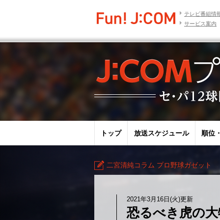
テレビ番組情
サービス案内
トップ
放送スケジュール
順位
二宮清純コラム プロ野球ガゼット
2021年3月16日(火)更新
恐るべき虎の大