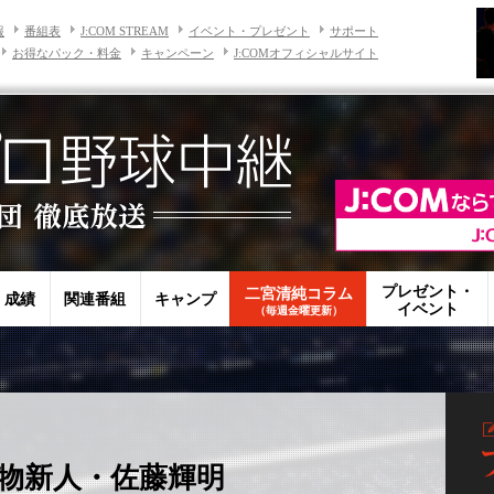
報
番組表
J:COM STREAM
イベント・プレゼント
サポート
お得なパック・料金
キャンペーン
J:COMオフィシャルサイト
プレゼント・
二宮清純コラム
・成績
関連番組
キャンプ
イベント
（毎週金曜更新）
物新人・佐藤輝明