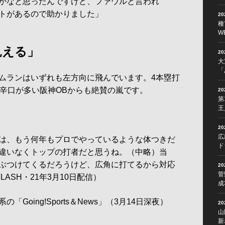
かなと思ったんですけど、ファウルと言われ
トがあるので助かりました」
2
種
W
見える」
2
大
「
ムランはいずれも左方向に飛んでいます。4本塁打
。辛口が多い阪神OBからも絶賛の嵐です。
2
第
王
2
広
は、もう何年もプロでやっているような体つきだ
ド
違いなくトップの打者だと思うね。（中略）当
ぶつけてくるだろうけど、広角に打てるから対応
2
菅
LASH・21年3月10日配信）
成
oing!Sports＆News」（3月14日深夜）
2
山
新