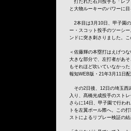
打たれた石川投手も「レフ
と大物ルーキーのパワーに目
2本目は3月10日、甲子園
ー・スコット投手のツーシー
ンドに突き刺さりました。こ
＜佐藤輝の本塁打はえげつな
大きな部分で、左打者があそ
もそれほど吹いていなかった
報知WEB版・21年3月11日
その2日後、12日の埼玉西
入り、髙橋光成投手のストレ
さらに14日、甲子園で行わ
トを左翼ポール際へ。この打
ストによるリプレー検証の結