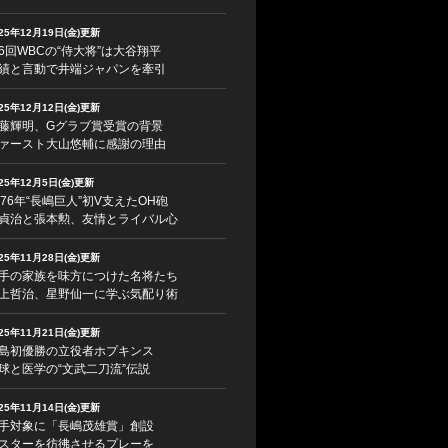
025年12月19日(金)更新
6回WBCの“侍大将”は大谷翔平
績と言動で井端ジャパンを牽引
025年12月12日(金)更新
藤輝明、Gグラブ賞受賞の背景
ァースト大山悠輔に感謝の理由
025年12月5日(金)更新
976年“長嶋巨人”初V支えたOH砲
貞治と張本勲、友情とライバル心
025年11月28日(金)更新
手の家族を味方につけた名将たち
上哲治、星野仙一に学ぶ気配り術
025年11月21日(金)更新
島初優勝の立役者ホプキンス
球と医学の“文武二刀流”伝説
025年11月14日(金)更新
手対象に「長嶋茂雄賞」創設
スターを彷彿させるプレーを