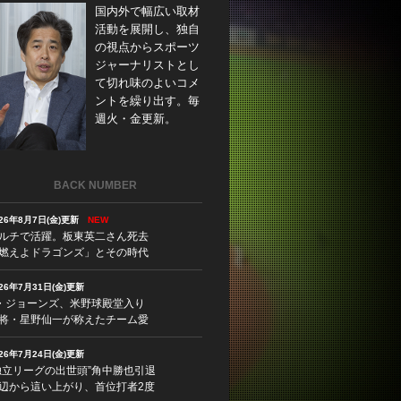
国内外で幅広い取材
活動を展開し、独自
の視点からスポーツ
ジャーナリストとし
て切れ味のよいコメ
ントを繰り出す。毎
週火・金更新。
BACK NUMBER
026年8月7日(金)更新
NEW
ルチで活躍。板東英二さん死去
燃えよドラゴンズ」とその時代
026年7月31日(金)更新
・ジョーンズ、米野球殿堂入り
将・星野仙一が称えたチーム愛
026年7月24日(金)更新
独立リーグの出世頭”角中勝也引退
辺から這い上がり、首位打者2度