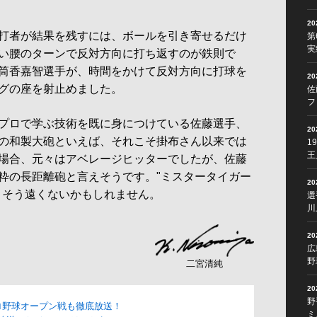
2
打者が結果を残すには、ボールを引き寄せるだけ
第
実
い腰のターンで反対方向に打ち返すのが鉄則で
筒香嘉智選手が、時間をかけて反対方向に打球を
2
グの座を射止めました。
佐
フ
プロで学ぶ技術を既に身につけている佐藤選手、
2
の和製大砲といえば、それこそ掛布さん以来では
1
王
場合、元々はアベレージヒッターでしたが、佐藤
粋の長距離砲と言えそうです。"ミスタータイガー
2
、そう遠くないかもしれません。
選
川
2
広
野
二宮清純
2
野
ロ野球オープン戦も徹底放送！
ミ