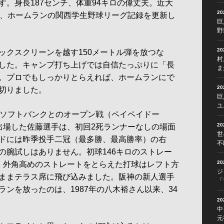
。身長187センチ、体重94キロの偉丈夫。近大
2
し、ホームランの関西学生野球リーグ記録を更新し
巨
野
2
クスクリーンを越す150メートル弾を放つな
村
した。キャンプ打ち上げでは自信たっぷりに「長
ま
。プロでもしっかりとらえれば、ホームランにで
2
切りました。
巨
ユ
ソフトバンクとのオープン戦（ペイペイドー
2
出場した佐藤選手は、初回2死ランナーなしの場面
世
ドには昨季投手二冠（最多勝、最高勝率）の右
不
の腕試しはありません。初球146キロのストレー
2
、外角高めのストレートをとらえた打球はレフト方
ジ
ままテラス席に飛び込みました。阪神の新人選手
「
ンを放ったのは、1987年の八木裕さん以来、34
2
中
元