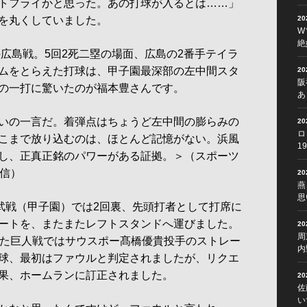
トフライかと思った。あの打球が入るとは……」
を丸くしていました。
2
W
絶
の広島戦。5回2死二塁の場面、広島の2番手テイラ
ムをとらえた打球は、甲子園最深部の左中間スタ
2
阪
の一打に驚いたのが福本豊さんです。
あ
いの一言だ。着弾点はちょうど左中間の膨らみの
2
ロ
こまで放り込むのは、ほとんど記憶がない。浜風
1
し、正真正銘のパワーがある証拠。＞（スポーツ
配信）
2
燕
思
武戦（甲子園）では2回裏、先頭打者として打席に
ートを、またまたレフトスタンドへ運びました。
2
周
れた巨人戦ではサウスポー髙橋優貴投手のストレー
内
球、最初はファウルと判定されましたが、リクエ
果、ホームランに訂正されました。
2
佐
い