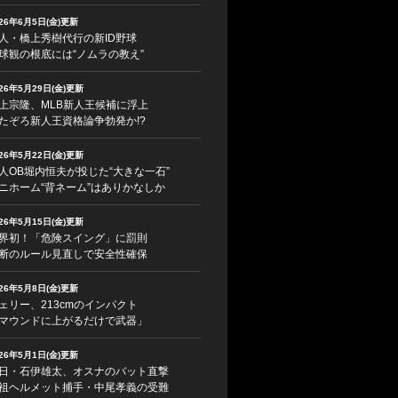
026年6月5日(金)更新
人・橋上秀樹代行の新ID野球
球観の根底には“ノムラの教え”
026年5月29日(金)更新
上宗隆、MLB新人王候補に浮上
たぞろ新人王資格論争勃発か!?
026年5月22日(金)更新
人OB堀内恒夫が投じた“大きな一石”
ニホーム“背ネーム”はありかなしか
026年5月15日(金)更新
界初！「危険スイング」に罰則
断のルール見直しで安全性確保
026年5月8日(金)更新
ェリー、213cmのインパクト
マウンドに上がるだけで武器」
026年5月1日(金)更新
日・石伊雄太、オスナのバット直撃
祖ヘルメット捕手・中尾孝義の受難