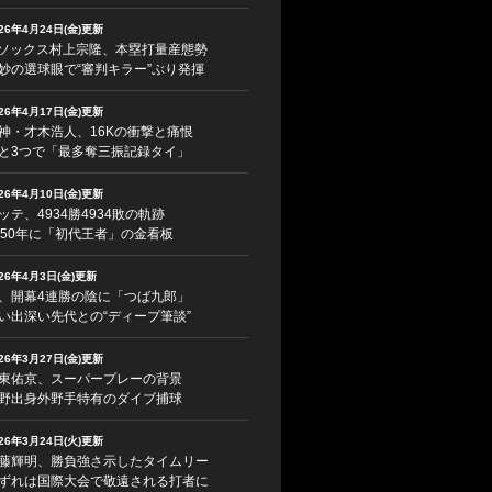
026年4月24日(金)更新
ソックス村上宗隆、本塁打量産態勢
妙の選球眼で“審判キラー”ぶり発揮
026年4月17日(金)更新
神・才木浩人、16Kの衝撃と痛恨
と3つで「最多奪三振記録タイ」
026年4月10日(金)更新
ッテ、4934勝4934敗の軌跡
950年に「初代王者」の金看板
026年4月3日(金)更新
、開幕4連勝の陰に「つば九郎」
い出深い先代との“ディープ筆談”
026年3月27日(金)更新
東佑京、スーパープレーの背景
野出身外野手特有のダイブ捕球
026年3月24日(火)更新
藤輝明、勝負強さ示したタイムリー
ずれは国際大会で敬遠される打者に