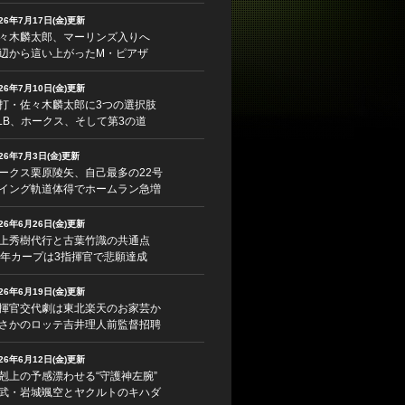
026年7月17日(金)更新
々木麟太郎、マーリンズ入りへ
辺から這い上がったM・ピアザ
026年7月10日(金)更新
打・佐々木麟太郎に3つの選択肢
LB、ホークス、そして第3の道
026年7月3日(金)更新
ークス栗原陵矢、自己最多の22号
イング軌道体得でホームラン急増
026年6月26日(金)更新
上秀樹代行と古葉竹識の共通点
5年カープは3指揮官で悲願達成
026年6月19日(金)更新
揮官交代劇は東北楽天のお家芸か
さかのロッテ吉井理人前監督招聘
026年6月12日(金)更新
剋上の予感漂わせる“守護神左腕”
武・岩城颯空とヤクルトのキハダ