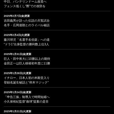
中日、バンテリンドーム改造へ
フェンス低くし“際”での攻防を
2025年2月7日(金)更新
吉田義男が語った伝説の天覧試合
名手・広岡達朗とのライバル秘話
2025年2月4日(火)更新
藤川球児「名選手名伯楽」への道
“ドラ1”出身監督の勝利数上位3人
2025年1月31日(金)更新
巨人・田中将大に10勝以上の期待
金田正一は巨人移籍初年度に11勝
2025年1月28日(火)更新
イチロー、日本人初の米殿堂入り
登録名誕生秘話と“仰木マジック”
2025年1月24日(金)更新
「申告三振」制導入で時間短縮へ
小久保裕紀監督“曲球”提案の是非
2025年1月21日(火)更新