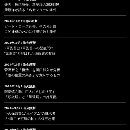
楽天・辰己涼介、新記録の392刺殺
柴原洋が語る「名センターの条件」
2024年10月11日(金)更新
ピート・ローズ死去、その光と影
目的達成のために権謀術数も駆使
2024年10月8日(火)更新
2軍監督は1軍監督への登龍門!?
“鬼軍曹”と呼ばれた須藤豊の奮闘
2024年10月4日(金)更新
菅野智之「復活」を川口和久が分析
「腰の位置の高さ」が意味するもの
2024年10月1日(火)更新
阿部慎之助、巨人にVを取り戻す
「顕微鏡」と「望遠鏡」の好采配
2024年9月27日(金)更新
小久保監督は“王イズム”の継承者
「4番こそ打線の軸」の保守思想
2024年9月24日(火)更新