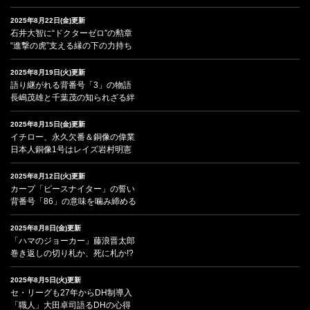
2025年8月22日(金)更新
石井大智に“ドクターゼロ”の勲章
“進撃の虎”支える縁の下の力持ち
2025年8月19日(火)更新
語り継がれる背番号「3」の物語
長嶋茂雄と千葉茂の知られざる絆
2025年8月15日(金)更新
イチロー、永久欠番＆銅像の偉業
日本人銅像1号はレイズ岩村明憲
2025年8月12日(火)更新
カープ「ピースナイター」の誓い
背番号「86」の意味を噛み締める
2025年8月8日(金)更新
「ハマのジョーカー」藤浪晋太郎
巻き返しの切り札か、死に札か!?
2025年8月5日(火)更新
セ・リーグも27年からDH制導入
「職人」大田卓司語るDHの心得