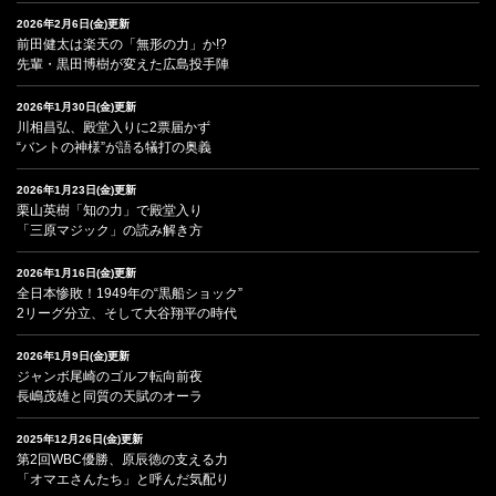
2026年2月6日(金)更新
前田健太は楽天の「無形の力」か!?
先輩・黒田博樹が変えた広島投手陣
2026年1月30日(金)更新
川相昌弘、殿堂入りに2票届かず
“バントの神様”が語る犠打の奥義
2026年1月23日(金)更新
栗山英樹「知の力」で殿堂入り
「三原マジック」の読み解き方
2026年1月16日(金)更新
全日本惨敗！1949年の“黒船ショック”
2リーグ分立、そして大谷翔平の時代
2026年1月9日(金)更新
ジャンボ尾崎のゴルフ転向前夜
長嶋茂雄と同質の天賦のオーラ
2025年12月26日(金)更新
第2回WBC優勝、原辰徳の支える力
「オマエさんたち」と呼んだ気配り