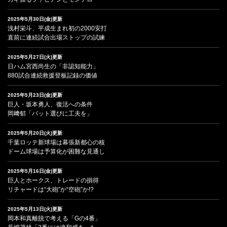
2025年5月30日(金)更新
浅村栄斗、平成生まれ初の2000安打
直前に連続試合出場ストップの試練
2025年5月27日(火)更新
日ハム宮西尚生の「非認知能力」
880試合連続救援登板記録の価値
2025年5月23日(金)更新
巨人・坂本勇人、復活への条件
岡﨑郁「バット選びに工夫を」
2025年5月20日(火)更新
千葉ロッテ新球場は幕張新都心の核
ドーム球場は予算化が困難な見通し
2025年5月16日(金)更新
巨人とホークス、トレードの損得
リチャードは“大砲”か“空砲”か!?
2025年5月13日(火)更新
岡本和真離脱で考える「Gの4番」