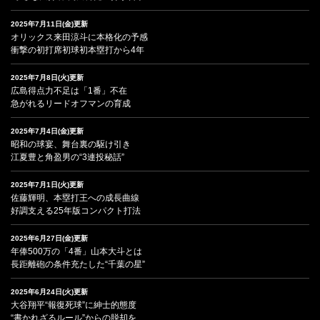
2025年7月11日(金)更新
オリックス来田涼斗に本格化の予感
衝撃の初打席初球初本塁打から4年
2025年7月8日(火)更新
広島得点力不足は「1番」不在
急がれるリードオフマンの育成
2025年7月4日(金)更新
昭和の球宴、舞台裏の駆け引き
江夏豊と角盈男の“3連投秘話”
2025年7月1日(火)更新
佐藤輝明、本塁打王への成長曲線
好調支える25年版コンパクト打法
2025年6月27日(金)更新
年俸500万の「4番」山本大斗とは
長距離砲の条件充たした“千葉の星”
2025年6月24日(火)更新
大谷翔平“報復死球”に紳士的態度
“書かれざるルール”からの脱却を