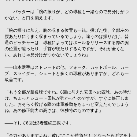
――バッターは「腕の振りが、どの球種も一緒なので見分けがつ
かない」と口を揃えます。
「腕の振りに加え、腕の収まる位置も一緒。投げた後、全部左の
腰あたりにうまく収まっているでしょう。違うのは振りだけ。普
通のピッチャーは、球種によってはボールをリリースする際の腕
の位置が違ったり、手首が寝たりするんですが、それが全くな
い。あれじゃ見分けがつかないでしょうね」
――山本選手はストレートの他、フォーク、カットボール、カー
ブ、スライダー、シュートと多くの球種がありますが、どれも一
級品です。
「もう全部が勝負球ですね。6回に与えた安田への四球。あの時だ
け、ちょっとシュート回転が強かったのですが、すぐに修正しま
した。おそらく投げる際の体重移動をちょっと変えたんでしょう
ね。あの修正能力の高さは、彼独特のものですよ」
――そして8回は3者連続三振です。
「余力がありますよね。彼は“ここが勝負だ！”となったらギアを上