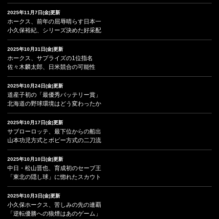
2025年11月7日(金)更新
ホークス、前年の屈辱晴らす日本一
小久保裕紀、シリーズ決めた好采配
2025年10月31日(金)更新
ホークス、サプライズの1位指名
佐々木麟太郎、日米競合の可能性
2025年10月24日(金)更新
道産子初の「最優秀バッテリー賞」
北海道の野球環境はどう変わったか
2025年10月17日(金)更新
サブローロッテ、最下位からの船出
山本功児方式とボビー方式の二刀流
2025年10月10日(金)更新
中日・松山晋也、育成初のセーブ王
「東北の隠し球」に惚れたスカウト
2025年10月3日(金)更新
小久保ホークス、苦しみの先の連覇
「逆転優勝への狼煙はあのゲーム」