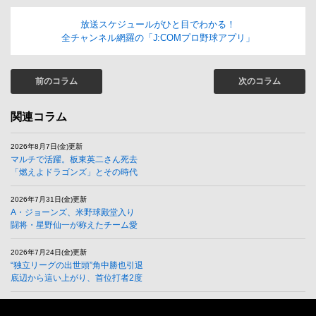
放送スケジュールがひと目でわかる！
全チャンネル網羅の「J:COMプロ野球アプリ」
前のコラム
次のコラム
関連コラム
2026年8月7日(金)更新
マルチで活躍。板東英二さん死去
「燃えよドラゴンズ」とその時代
2026年7月31日(金)更新
A・ジョーンズ、米野球殿堂入り
闘将・星野仙一が称えたチーム愛
2026年7月24日(金)更新
“独立リーグの出世頭”角中勝也引退
底辺から這い上がり、首位打者2度