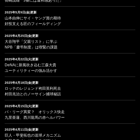
長嶋茂雄「3番には違和感あった」
2025年5月9日(金)更新
山本由伸にサイ・ヤング賞の期待
好投支える匠のフィールディング
2025年4月25日(金)更新
大谷翔平「父親リスト」に学ぶ
NPB「慶弔制度」は喫緊の課題
2025年4月22日(火)更新
DeNAに新風吹き込む三森大貴
ユーティリティーの強み活かす
2025年4月18日(金)更新
ロッテのレジェンド袴田英利死去
村田兆治とのノーサイン捕球秘話
2025年4月15日(火)更新
パ・リーグ異変？ オリックス快走
九里亜蓮、西川龍馬の赤ヘルパワー
2025年4月11日(金)更新
巨人・甲斐拓也の送球メカニズム