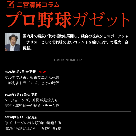
国内外で幅広い取材活動を展開し、独自の視点からスポーツジャ
ーナリストとして切れ味のよいコメントを繰り出す。毎週火・金
更新。
BACK NUMBER
2026年8月7日(金)更新
NEW
マルチで活躍。板東英二さん死去
「燃えよドラゴンズ」とその時代
2026年7月31日(金)更新
A・ジョーンズ、米野球殿堂入り
闘将・星野仙一が称えたチーム愛
2026年7月24日(金)更新
“独立リーグの出世頭”角中勝也引退
底辺から這い上がり、首位打者2度