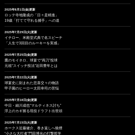
2025年8月1日(金)更新
ロッテ寺地隆成の「日々是精進」
19歳「打てて守れる捕手」への道
2025年7月29日(火)更新
イチロー、米殿堂式典で名スピーチ
「人生で3回目のルーキーを実感」
2025年7月25日(金)更新
鷹のモイネロ、球宴で“両刀”投球
元祖“スイッチ投法”近田豊年とは
2025年7月22日(火)更新
球宴史に刻まれた悲喜交々の物語
甲子園のヒーロー太田幸司の苦悩
2025年7月18日(金)更新
中日・細川成也“マルティネス討ち”
浮上のカギ握る現役ドラフト出世頭
2025年7月15日(火)更新
ホークス近藤健介、巻き返しへ狼煙
“小さな大打者”門田博光の打撃哲学