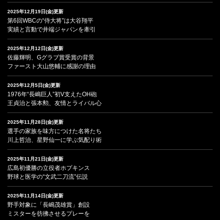
2025年12月19日(金)更新
第6回WBCの“侍大将”は大谷翔平
実績と言動で井端ジャパンを牽引
2025年12月12日(金)更新
佐藤輝明、Gグラブ賞受賞の背景
ファースト大山悠輔に感謝の理由
2025年12月5日(金)更新
1976年“長嶋巨人”初V支えたOH砲
王貞治と張本勲、友情とライバル心
2025年11月28日(金)更新
選手の家族を味方につけた名将たち
川上哲治、星野仙一に学ぶ気配り術
2025年11月21日(金)更新
広島初優勝の立役者ホプキンス
野球と医学の“文武二刀流”伝説
2025年11月14日(金)更新
野手対象に「長嶋茂雄賞」創設
ミスターを彷彿させるプレーを