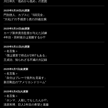
川口和久「低めから低め」の意図
2025年3月18日(火)更新
門別啓人、カブスに「5回完全」
“大化け”の予感漂う虎の20歳左腕
2025年3月14日(金)更新
カープ新井貴浩監督が与えた試練
4年目・田村俊介は覚醒するか!?
2025年3月11日(火)更新
＜名言集＞
「僕は通算で得点が1967もある」
王貞治、知られざる不滅の大記録
2025年3月7日(金)更新
＜名言集＞
「自分はプレーで批判を見返す」
新庄剛志の“アメリカンドリーム”
2025年3月4日(火)更新
＜名言集＞
「ホンマ、人殺しでもしたんか!?」
清原和博、巨人1年目の希望と葛藤