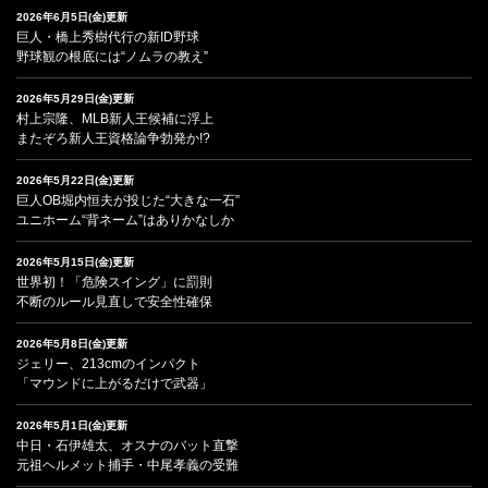
2026年6月5日(金)更新
巨人・橋上秀樹代行の新ID野球
野球観の根底には“ノムラの教え”
2026年5月29日(金)更新
村上宗隆、MLB新人王候補に浮上
またぞろ新人王資格論争勃発か!?
2026年5月22日(金)更新
巨人OB堀内恒夫が投じた“大きな一石”
ユニホーム“背ネーム”はありかなしか
2026年5月15日(金)更新
世界初！「危険スイング」に罰則
不断のルール見直しで安全性確保
2026年5月8日(金)更新
ジェリー、213cmのインパクト
「マウンドに上がるだけで武器」
2026年5月1日(金)更新
中日・石伊雄太、オスナのバット直撃
元祖ヘルメット捕手・中尾孝義の受難