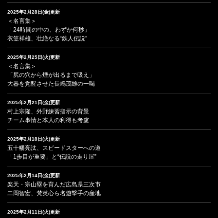
2025年2月28日(金)更新
＜名言集＞
「24時間の中の、わずか何秒」
衣笠祥雄、壮絶なる“鉄人伝説”
2025年2月25日(火)更新
＜名言集＞
「尻の穴から煙が出るまで吸え」
大器を覚醒させた長嶋茂雄の一喝
2025年2月21日(金)更新
村上宗隆、外野練習指示の背景
チーム事情と本人の利得も考慮
2025年2月18日(火)更新
五十幡亮汰、スピードスターへの道
「1歩目が重要」と“伝説の走り屋”
2025年2月14日(金)更新
楽天・宗山塁を育んだ広島県三次市
二岡智宏、梵英心ら名遊撃手の産地
2025年2月11日(火)更新