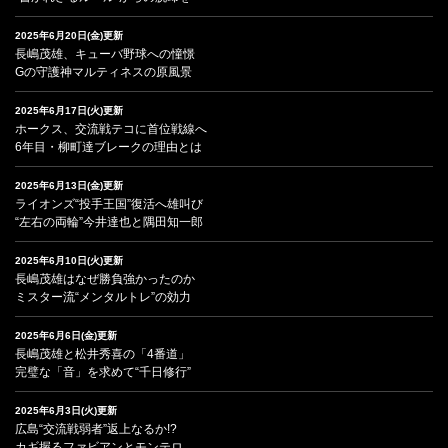
2025年6月20日(金)更新
長嶋茂雄、キューバ野球への憧憬
Gの守護神マルティネスの原風景
2025年6月17日(火)更新
ホークス、交流戦テコに首位戦線へ
6年目・柳町達ブレークの理由とは
2025年6月13日(金)更新
ライオンズ“投手王国”復活へ雄叫び
“左右の両輪”今井達也と隅田知一郎
2025年6月10日(火)更新
長嶋茂雄はなぜ勝負強かったのか
ミスター流“メンタルトレ”の効力
2025年6月6日(金)更新
長嶋茂雄と松井秀喜の「4番道」
完璧な「音」を求めて“千日修行”
2025年6月3日(火)更新
広島“交流戦弱者”返上なるか!?
カギ握るファビアンとモンテロ