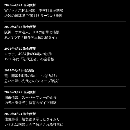
2026年4月24日(金)更新
Wソックス村上宗隆、本塁打量産態勢
絶妙の選球眼で“審判キラー”ぶり発揮
2026年4月17日(金)更新
阪神・才木浩人、16Kの衝撃と痛恨
あと3つで「最多奪三振記録タイ」
2026年4月10日(金)更新
ロッテ、4934勝4934敗の軌跡
1950年に「初代王者」の金看板
2026年4月3日(金)更新
燕、開幕4連勝の陰に「つば九郎」
思い出深い先代との“ディープ筆談”
2026年3月27日(金)更新
周東佑京、スーパープレーの背景
内野出身外野手特有のダイブ捕球
2026年3月24日(火)更新
佐藤輝明、勝負強さ示したタイムリー
いずれは国際大会で敬遠される打者に