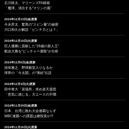
石川柊太、マリーンズFA移籍
「魔球」演出する“マリンの風”
2024年12月13日(金)更新
今永昇太、驚異の“スピン量”の秘密
川口和久が解説「ピンチ力とは？」
2024年12月10日(火)更新
巨人優勝に貢献した“28歳の新人王”
船迫大雅を“ピッチャー鹿取”が分析
2024年12月6日(金)更新
掛布雅之、野球殿堂入りなるか
球界の「今太閤」の“薄給”伝説
2024年12月3日(火)更新
田中将大「居場所」求め楽天退団
「意気に感じる」大エースの不憫
2024年11月29日(金)更新
日本、台湾に敗れ大会連覇ならず
WBC連覇への課題は継投策か!?
2024年11月26日(火)更新