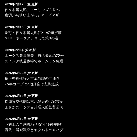
2026年7月17日(金)更新
佐々木麟太郎、マーリンズ入りへ
底辺から這い上がったM・ピアザ
2026年7月10日(金)更新
豪打・佐々木麟太郎に3つの選択肢
MLB、ホークス、そして第3の道
2026年7月3日(金)更新
ホークス栗原陵矢、自己最多の22号
スイング軌道体得でホームラン急増
2026年6月26日(金)更新
橋上秀樹代行と古葉竹識の共通点
75年カープは3指揮官で悲願達成
2026年6月19日(金)更新
指揮官交代劇は東北楽天のお家芸か
まさかのロッテ吉井理人前監督招聘
2026年6月12日(金)更新
下剋上の予感漂わせる“守護神左腕”
西武・岩城颯空とヤクルトのキハダ