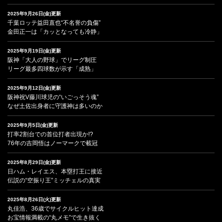
2025年9月26日(金)更新
千葉ロッテ益田直也“不名誉の負傷”
金田正一は「カッとなっても冷静」
2025年9月19日(金)更新
阪神「大人の野球」でリーグ制圧
リーグ最多四球数が示す「成熟」
2025年9月12日(金)更新
阪神祝V藤川球児の“いごっそう魂”
なぜ土佐出身者に守護神は多いのか
2025年9月5日(金)更新
打率2割台での首位打者出現か!?
76年の吉岡悟はノーマークで載冠
2025年8月29日(金)更新
日ハム・レイエス、本塁打王に接近
伝説の“空振り王”ミッチェルの真実
2025年8月26日(火)更新
丸佳浩、36歳でサイクルヒット達成
お宝情報満載の“丸メモ”で生き抜く