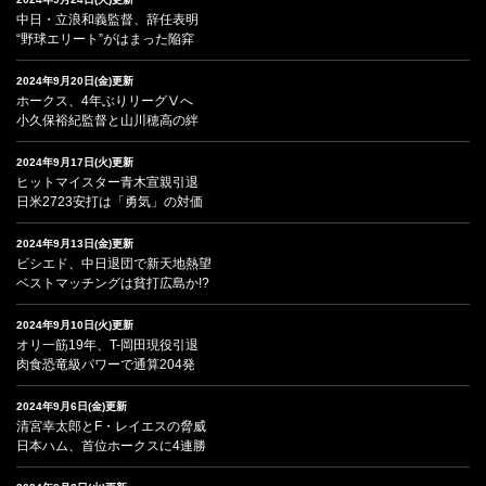
中日・立浪和義監督、辞任表明
“野球エリート”がはまった陥穽
2024年9月20日(金)更新
ホークス、4年ぶりリーグⅤへ
小久保裕紀監督と山川穂高の絆
2024年9月17日(火)更新
ヒットマイスター青木宣親引退
日米2723安打は「勇気」の対価
2024年9月13日(金)更新
ビシエド、中日退団で新天地熱望
ベストマッチングは貧打広島か!?
2024年9月10日(火)更新
オリ一筋19年、T-岡田現役引退
肉食恐竜級パワーで通算204発
2024年9月6日(金)更新
清宮幸太郎とF・レイエスの脅威
日本ハム、首位ホークスに4連勝