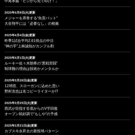
中尾孝義「ヒジから先で叩け！」
2025年4月8日(火)更新
メジャーを席巻する“魚雷バット”
大谷翔平には「必要なし」の根拠
2025年4月4日(金)更新
昨季1試合平均2.61得点の中日
“神の手”上林誠知がカンフル剤
2025年4月1日(火)更新
ルーキー佐々木朗希の“悪戦苦闘”
制球難の理由は技術かメンタルか
2025年3月28日(金)更新
12球団、スローガンに込めた思い
野村克也は名コピーライターか!?
2025年3月25日(火)更新
西武が目指す谷底からのV字回復
オープン戦好調で“もしや”の予感
2025年3月21日(金)更新
カブス今永昇太の新投球パターン