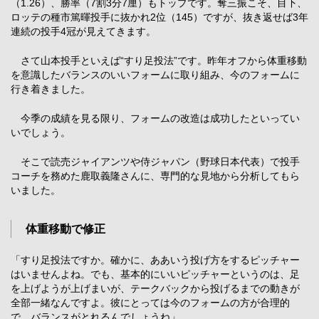
（1.26）、勝率（7割3分7厘）もトップです。奪三振こそ、目下、
ロッテの種市篤暉投手に抜かれ2位（145）ですが、抜き返せば3年
連続の投手4冠が見えてきます。
さて山本投手といえば“すり足投法”です。昨年オフから体重移動
を意識したバランスのいいフォームに取り組み、今のフォームに
行き着きました。
今季の成績を見る限り、フォームの改造は成功したといってい
いでしょう。
そこで読売ジャイアンツや侍ジャパン（野球日本代表）で投手
コーチを務めた鹿取義隆さんに、専門的な見地から分析してもら
いました。
体重移動で修正
「すり足投法ですか。確かに、ああいう投げ方をするピッチャー
はいませんよね。でも、基本的にいいピッチャーというのは、足
を上げようが上げまいが、テークバックから投げるまでの動きが
全部一緒なんですよ。彼にとっては今のフォームの方が合理的
で、バランスがとれるんでしょうね」