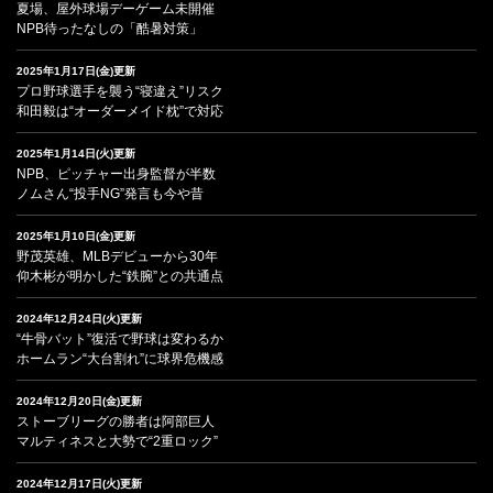
夏場、屋外球場デーゲーム未開催
NPB待ったなしの「酷暑対策」
2025年1月17日(金)更新
プロ野球選手を襲う“寝違え”リスク
和田毅は“オーダーメイド枕”で対応
2025年1月14日(火)更新
NPB、ピッチャー出身監督が半数
ノムさん“投手NG”発言も今や昔
2025年1月10日(金)更新
野茂英雄、MLBデビューから30年
仰木彬が明かした“鉄腕”との共通点
2024年12月24日(火)更新
“牛骨バット”復活で野球は変わるか
ホームラン“大台割れ”に球界危機感
2024年12月20日(金)更新
ストーブリーグの勝者は阿部巨人
マルティネスと大勢で“2重ロック”
2024年12月17日(火)更新