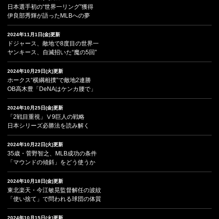
日本選手初の“世界一リング”獲得
伊良部秀輝が語ったMLBへの夢
2024年11月1日(金)更新
ドジャース、敵地で8度目の世界一
ヤンキース、自滅招いた“魔の5回”
2024年10月29日(火)更新
ホークス“横綱相撲”で敵地2連勝
OB高木豊「DeNAはケンカ腰で」
2024年10月25日(金)更新
「2戦目重視」Ⅴ9巨人の戦略
日本シリーズ必勝法を読み解く
2024年10月22日(火)更新
35歳・菅野智之、MLB成功の条件
「マウンドの傾斜」をどう使うか
2024年10月18日(金)更新
東北楽天・今江敏晃監督解任の波紋
「使い捨て」で問われる球団の体質
2024年10月15日(火)更新