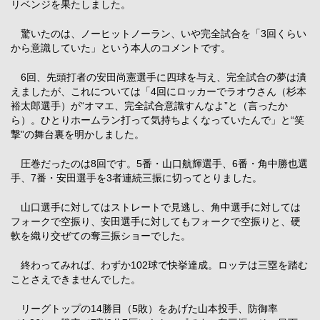
リベンジを果たしました。
驚いたのは、ノーヒットノーラン、いや完全試合を「3回くらい
から意識していた」という本人のコメントです。
6回、先頭打者の安田尚憲選手に四球を与え、完全試合の夢は潰
えましたが、これについては「4回にロッカーでラオウさん（杉本
裕太郎選手）が“オマエ、完全試合意識すんなよ”と（言ったか
ら）。ひとりホームラン打って気持ちよくなっていたんで」と“笑
撃”の舞台裏を明かしました。
圧巻だったのは8回です。5番・山口航輝選手、6番・角中勝也選
手、7番・安田選手を3者連続三振に切ってとりました。
山口選手に対してはストレートで見逃し、角中選手に対しては
フォークで空振り、安田選手に対してもフォークで空振りと、硬
軟を織り交ぜての奪三振ショーでした。
終わってみれば、わずか102球で快挙達成。ロッテは三塁を踏む
ことさえできませんでした。
リーグトップの14勝目（5敗）をあげた山本投手、防御率