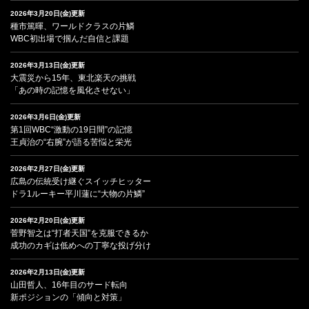
2026年3月20日(金)更新
種市篤暉、ワールドクラスの片鱗
WBC初出場で掴んだ自信と課題
2026年3月13日(金)更新
大震災から15年、東北楽天の挑戦
「あの時の記憶を風化させない」
2026年3月6日(金)更新
第1回WBC“激動の19日間”の記憶
王貞治の“右腕”が語る苦悩と栄光
2026年2月27日(金)更新
広島の伝統受け継ぐスイッチヒッター
ドラ1ルーキー平川蓮に“大物の片鱗”
2026年2月20日(金)更新
菅野智之は“打者天国”を克服できるか
成功のカギは低めへの丁寧な投げ分け
2026年2月13日(金)更新
山田哲人、16年目のサード転向
新ポジションの「傾向と対策」