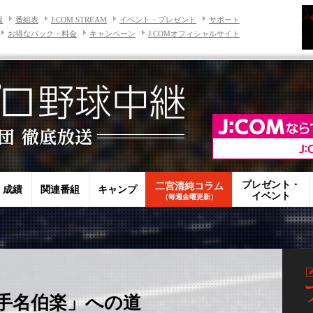
報
番組表
J:COM STREAM
イベント・プレゼント
サポート
お得なパック・料金
キャンペーン
J:COMオフィシャルサイト
プレゼント・
二宮清純コラム
・成績
関連番組
キャンプ
イベント
（毎週金曜更新）
手名伯楽」への道