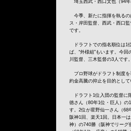
埼玉西武・西口文也（94年
今季、新たに指揮を執るの
ス・岸田監督、西武・西口監
です。
ドラフトでの指名順位は1
ば、“外様組”もいます。今
川監督、三木監督の3人です
プロ野球がドラフト制度を導
約金高騰の抑止を目的として
ドラフト1位入団の監督に
徳さん（80年1位・巨人）の
す。2位が星野仙一さん（68
阪神1回、楽天1回。日本一は
神）の740勝（阪神でリーグ