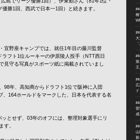
勝（広島でリーグ優勝1回）、伊東勤さん（81年1位・
グ優勝1回、西武で日本一1回）と続きます。
2
種
W
2
大
「
・宜野座キャンプでは、就任1年目の藤川監督
ドラフト1位ルーキーの伊原陵人投手（NTT西日
2
第
で見守る写真がスポーツ紙に掲載されていまし
王
2
広
98年、高知商からドラフト1位で阪神に入団
ド
ーブ、164ホールドをマークした、日本を代表する名
2
菅
成
ッとせず、03年のオフには、整理対象選手にリ
ます。
2
山
新