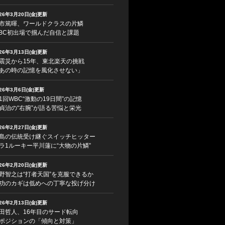
026年3月20日(金)更新
市篤暉、ワールドクラスの片鱗
BC初出場で掴んだ自信と課題
026年3月13日(金)更新
震災から15年、東北楽天の挑戦
あの時の記憶を風化させない」
026年3月6日(金)更新
1回WBC“激動の19日間”の記憶
貞治の“右腕”が語る苦悩と栄光
026年2月27日(金)更新
島の伝統受け継ぐスイッチヒッター
ラ1ルーキー平川蓮に“大物の片鱗”
026年2月20日(金)更新
野智之は“打者天国”を克服できるか
功のカギは低めへの丁寧な投げ分け
026年2月13日(金)更新
田哲人、16年目のサード転向
ポジションの「傾向と対策」