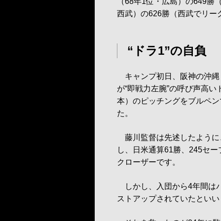
（68年1位・広島）の649
西武）の626勝（西武でリー
“ドラ1”の自負
キャンプ初日、阪神の沖縄
が“即戦力左腕”の呼び声高い
本）のピッチングをブルペン
た。
藤川監督は先述したように、
し、日米通算61勝、245セ
クローザーです。
しかし、入団から4年間はパ
ストアップされていたといい