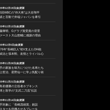
025年12月19日(金)更新
6回WBCの“侍大将”は大谷翔平
績と言動で井端ジャパンを牽引
025年12月12日(金)更新
藤輝明、Gグラブ賞受賞の背景
ァースト大山悠輔に感謝の理由
025年12月5日(金)更新
976年“長嶋巨人”初V支えたOH砲
貞治と張本勲、友情とライバル心
025年11月28日(金)更新
手の家族を味方につけた名将たち
上哲治、星野仙一に学ぶ気配り術
025年11月21日(金)更新
島初優勝の立役者ホプキンス
球と医学の“文武二刀流”伝説
025年11月14日(金)更新
手対象に「長嶋茂雄賞」創設
スターを彷彿させるプレーを