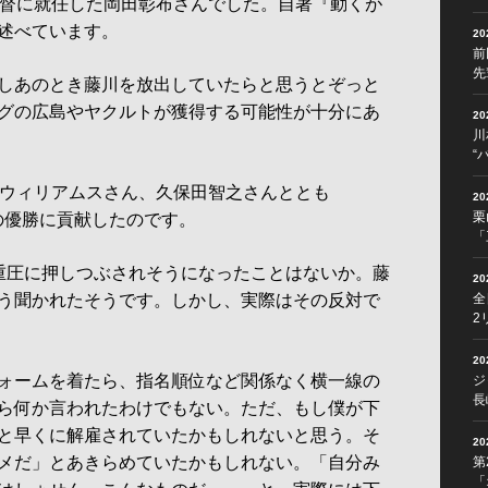
督に就任した岡田彰布さんでした。自著『動くが
述べています。
2
前
先
しあのとき藤川を放出していたらと思うとぞっと
グの広島やヤクルトが獲得する可能性が十分にあ
2
川
“
ウィリアムスさん、久保田智之さんととも
2
栗
神の優勝に貢献したのです。
「
重圧に押しつぶされそうになったことはないか。藤
2
う聞かれたそうです。しかし、実際はその反対で
全
2
2
ォームを着たら、指名順位など関係なく横一線の
ジ
長
ら何か言われたわけでもない。ただ、もし僕が下
と早くに解雇されていたかもしれないと思う。そ
2
メだ」とあきらめていたかもしれない。「自分み
第
「