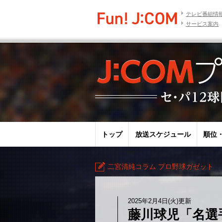
テレビ番組情
サービス案内
トップ
放送スケジュール
順位
二宮清純コラム プロ野球ガゼット
2025年2月4日(火)更新
藤川球児「名選