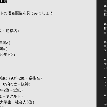
1勝
2
巨
トの指名順位を見てみましょう
野
2
村
位・逆指名）
ま
）
2
年6位）
巨
6位）
ユ
0年3位）
2
）
世
不
紀（93年2位・逆指名）
2
ジ
89年5位＝阪神）
「
年2位＝近鉄）
位＝ヤクルト）
2
中
大学生・社会人3位）
元