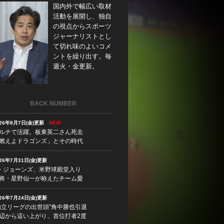
国内外で幅広い取材
活動を展開し、独自
の視点からスポーツ
ジャーナリストとし
て切れ味のよいコメ
ントを繰り出す。毎
週火・金更新。
BACK NUMBER
026年8月7日(金)更新
NEW
ルチで活躍。板東英二さん死去
燃えよドラゴンズ」とその時代
026年7月31日(金)更新
・ジョーンズ、米野球殿堂入り
将・星野仙一が称えたチーム愛
026年7月24日(金)更新
独立リーグの出世頭”角中勝也引退
辺から這い上がり、首位打者2度