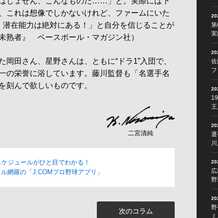
はしょせん、こんなものだ……」と。実際には下
、これは想像でしかないけれど、ファームにいた
2
、潜在能力は絶対にある！」と自分を信じることが
第
実
未熟者』 ベースボール・マガジン社）
2
岡田さん、星野さんは、ともに“ドラ1”入団で、
佐
フ
一の栄誉に浴しています。藤川監督も「名選手名
を刻んで欲しいものです。
2
1
王
2
二宮清純
選
川
スケジュールがひと目でわかる！
2
広
ル網羅の「J:COMプロ野球アプリ」
野
2
野
次のコラム
ミ