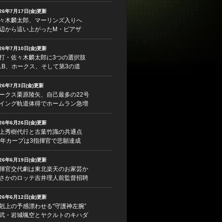
026年7月17日(金)更新
々木麟太郎、マーリンズ入りへ
辺から這い上がったM・ピアザ
026年7月10日(金)更新
打・佐々木麟太郎に3つの選択肢
LB、ホークス、そして第3の道
026年7月3日(金)更新
ークス栗原陵矢、自己最多の22号
イング軌道体得でホームラン急増
026年6月26日(金)更新
上秀樹代行と古葉竹識の共通点
5年カープは3指揮官で悲願達成
026年6月19日(金)更新
揮官交代劇は東北楽天のお家芸か
さかのロッテ吉井理人前監督招聘
026年6月12日(金)更新
剋上の予感漂わせる“守護神左腕”
武・岩城颯空とヤクルトのキハダ