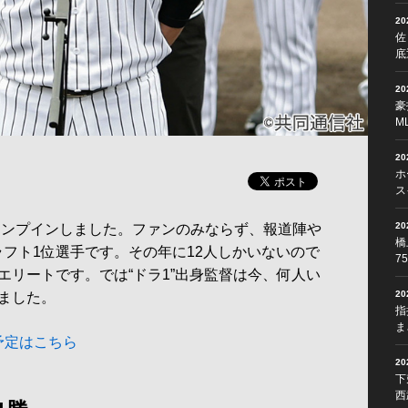
2
佐
底
2
豪
M
2
ホ
ス
2
ャンプインしました。ファンのみならず、報道陣や
橋
ラフト1位選手です。その年に12人しかいないので
7
エリートです。では“ドラ1”出身監督は今、何人い
2
ました。
指
ま
予定はこちら
2
下
西