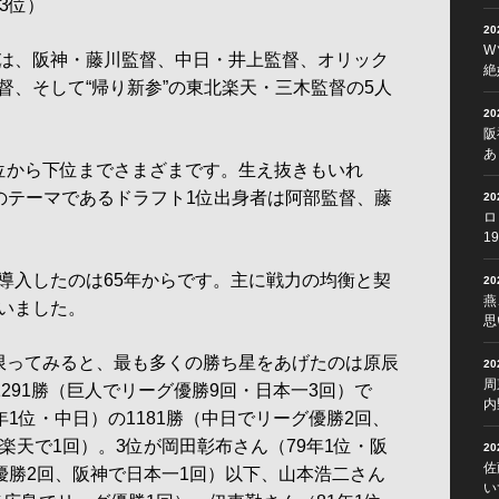
3位）
2
W
は、阪神・藤川監督、中日・井上監督、オリック
絶
督、そして“帰り新参”の東北楽天・三木監督の5人
2
阪
あ
位から下位までさまざまです。生え抜きもいれ
回のテーマであるドラフト1位出身者は阿部監督、藤
2
ロ
。
1
入したのは65年からです。主に戦力の均衡と契
2
燕
いました。
思
限ってみると、最も多くの勝ち星をあげたのは原辰
2
周
1291勝（巨人でリーグ優勝9回・日本一3回）で
内
年1位・中日）の1181勝（中日でリーグ優勝2回、
楽天で1回）。3位が岡田彰布さん（79年1位・阪
2
佐
優勝2回、阪神で日本一1回）以下、山本浩二さん
い