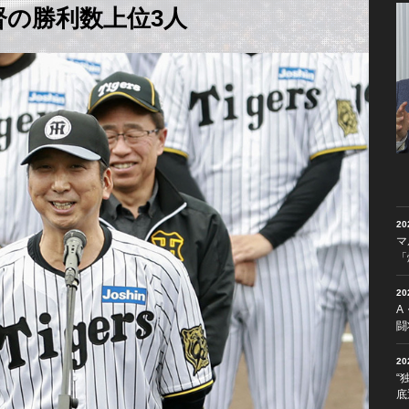
督の勝利数上位3人
2
マ
「
2
A
闘
2
“
底