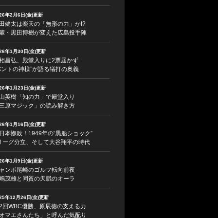
026年2月6日(金)更新
田健太は楽天の「無形の力」か!?
輩・黒田博樹が変えた広島投手陣
026年1月30日(金)更新
相昌弘、殿堂入りに2票届かず
バントの神様”が語る犠打の奥義
026年1月23日(金)更新
山英樹「知の力」で殿堂入り
三原マジック」の読み解き方
026年1月16日(金)更新
日本惨敗！1949年の“黒船ショック”
リーグ分立、そして大谷翔平の時代
026年1月9日(金)更新
ャンボ尾崎のゴルフ転向前夜
嶋茂雄と同質の天賦のオーラ
025年12月26日(金)更新
2回WBC優勝、原辰徳の支える力
オマエさんたち」と呼んだ気配り