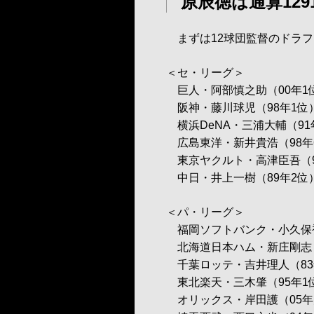
原辰徳は通算129
まずは12球団監督のドラフ
＜セ・リーグ＞
巨人・阿部慎之助（00年1
阪神・藤川球児（98年1位
横浜DeNA・三浦大輔（91
広島東洋・新井貴浩（98年
東京ヤクルト・高津臣吾（9
中日・井上一樹（89年2位
＜パ・リーグ＞
福岡ソフトバンク・小久保裕
北海道日本ハム・新庄剛志（
千葉ロッテ・吉井理人（83
東北楽天・三木肇（95年1
オリックス・岸田護（05年