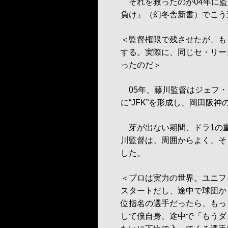
それを救ったのが04年に監
負け』（幻冬舎新書）でこう
＜監督権限で残させたが、も
する。実際に、同じセ・リー
ったのだ＞
05年、藤川監督はジェフ・
に“JFK”を形成し、岡田阪
芽が出ない期間、ドラ1の
川監督は、周囲からよく、そ
した。
＜プロは実力の世界。ユニフ
スタートだし、途中で球団か
位指名の選手だったら、もっ
して僕自身、途中で「もうダ