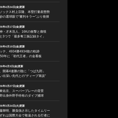
026年4月24日(金)更新
ソックス村上宗隆、本塁打量産態勢
妙の選球眼で“審判キラー”ぶり発揮
026年4月17日(金)更新
神・才木浩人、16Kの衝撃と痛恨
と3つで「最多奪三振記録タイ」
026年4月10日(金)更新
ッテ、4934勝4934敗の軌跡
950年に「初代王者」の金看板
026年4月3日(金)更新
、開幕4連勝の陰に「つば九郎」
い出深い先代との“ディープ筆談”
026年3月27日(金)更新
東佑京、スーパープレーの背景
野出身外野手特有のダイブ捕球
026年3月24日(火)更新
藤輝明、勝負強さ示したタイムリー
ずれは国際大会で敬遠される打者に