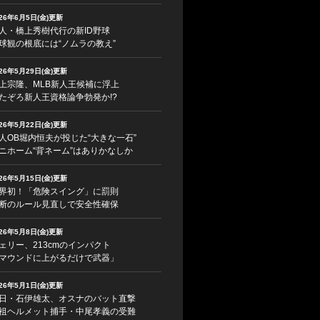
026年6月5日(金)更新
人・橋上秀樹代行の新ID野球
球観の根底には“ノムラの教え”
026年5月29日(金)更新
上宗隆、MLB新人王候補に浮上
たぞろ新人王資格論争勃発か!?
026年5月22日(金)更新
人OB堀内恒夫が投じた“大きな一石”
ニホーム“背ネーム”はありかなしか
026年5月15日(金)更新
界初！「危険スイング」に罰則
断のルール見直しで安全性確保
026年5月8日(金)更新
ェリー、213cmのインパクト
マウンドに上がるだけで武器」
026年5月1日(金)更新
日・石伊雄太、オスナのバット直撃
祖ヘルメット捕手・中尾孝義の受難