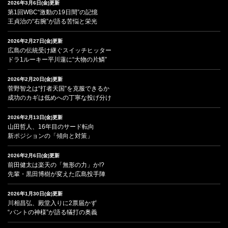
2026年3月6日(金)更新
第1回WBC“激動の19日間”の記憶
王貞治の“右腕”が語る苦悩と栄光
2026年2月27日(金)更新
広島の伝統受け継ぐスイッチヒッター
ドラ1ルーキー平川蓮に“大物の片鱗”
2026年2月20日(金)更新
菅野智之は“打者天国”を克服できるか
成功のカギは低めへの丁寧な投げ分け
2026年2月13日(金)更新
山田哲人、16年目のサード転向
新ポジションの「傾向と対策」
2026年2月6日(金)更新
前田健太は楽天の「無形の力」か!?
先輩・黒田博樹が変えた広島投手陣
2026年1月30日(金)更新
川相昌弘、殿堂入りに2票届かず
“バントの神様”が語る犠打の奥義