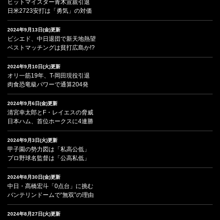
ヒットマイスター青木宣親引退
日米2723安打は「勇気」の対価
2024年9月13日(金)更新
ビシエド、中日退団で新天地熱望
ベストマッチングは貧打広島か!?
2024年9月10日(火)更新
オリ一筋19年、T-岡田現役引退
肉食恐竜級パワーで通算204発
2024年9月6日(金)更新
清宮幸太郎とF・レイエスの脅威
日本ハム、首位ホークスに4連勝
2024年9月3日(火)更新
甲子園の勢力図は「私高公低」
プロ野球名監督は「公高私低」
2024年8月30日(金)更新
中日・髙橋宏斗「0点台」に挑む
バンテリンドームで“無双”の理由
2024年8月27日(火)更新