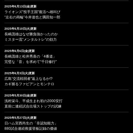
2025年6月13日(金)更新
ライオンズ“投手王国”復活へ雄叫び
“左右の両輪”今井達也と隅田知一郎
2025年6月10日(火)更新
長嶋茂雄はなぜ勝負強かったのか
ミスター流“メンタルトレ”の効力
2025年6月6日(金)更新
長嶋茂雄と松井秀喜の「4番道」
完璧な「音」を求めて“千日修行”
2025年6月3日(火)更新
広島“交流戦弱者”返上なるか!?
カギ握るファビアンとモンテロ
2025年5月30日(金)更新
浅村栄斗、平成生まれ初の2000安打
直前に連続試合出場ストップの試練
2025年5月27日(火)更新
日ハム宮西尚生の「非認知能力」
880試合連続救援登板記録の価値