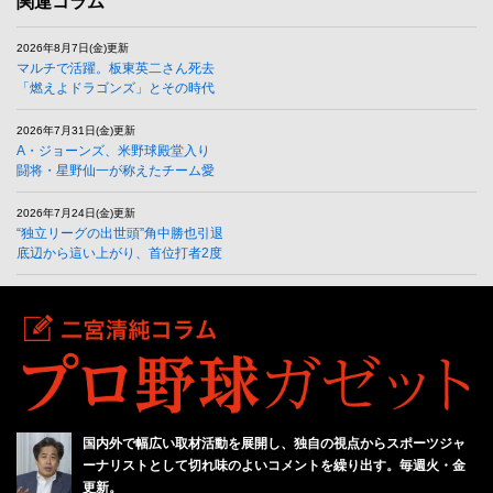
関連コラム
2026年8月7日(金)更新
マルチで活躍。板東英二さん死去
「燃えよドラゴンズ」とその時代
2026年7月31日(金)更新
A・ジョーンズ、米野球殿堂入り
闘将・星野仙一が称えたチーム愛
2026年7月24日(金)更新
“独立リーグの出世頭”角中勝也引退
底辺から這い上がり、首位打者2度
国内外で幅広い取材活動を展開し、独自の視点からスポーツジャ
ーナリストとして切れ味のよいコメントを繰り出す。毎週火・金
更新。