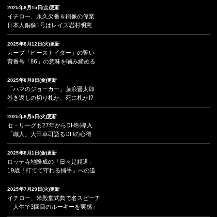
2025年8月15日(金)更新
イチロー、永久欠番＆銅像の偉業
日本人銅像1号はレイズ岩村明憲
2025年8月12日(火)更新
カープ「ピースナイター」の誓い
背番号「86」の意味を噛み締める
2025年8月8日(金)更新
「ハマのジョーカー」藤浪晋太郎
巻き返しの切り札か、死に札か!?
2025年8月5日(火)更新
セ・リーグも27年からDH制導入
「職人」大田卓司語るDHの心得
2025年8月1日(金)更新
ロッテ寺地隆成の「日々是精進」
19歳「打てて守れる捕手」への道
2025年7月29日(火)更新
イチロー、米殿堂式典で名スピーチ
「人生で3回目のルーキーを実感」