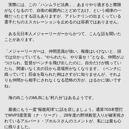
実際には、この「ハンムラビ法典」、あまりやり過ぎると際限
がなくなるので、自衛の範囲内にとどめておけ、という戒律の一
種だったとする説もありますが、アドレナリンの出まくっている
選手たちのエスカレーションを止めるのは容易ではありません。
ある元日本人メジャーリーガーからかつて、こんな話を聞いた
ことがあります。
「メジャーリーガーは、仲間意識が強い。報復はいけないと、頭
では分かっていても、“やられたら、やり返せ！”となる。仲間がぶ
つけられ、監督がベンチを飛び出したのに、自分だけが残ってい
たら、間違いなく次の日から居場所がなくなります。（ベンチに
残っていて）罰金を取られた例はさすがに知りませんが、それよ
りも仲間から相手にされなくなる恐怖の方が、はるかに強いです
ね」
海の向こうのMLBにも“村八分”はあるようです。
最後にもう一度“報復死球”に話を戻しましょう。通算703本塁打
でMVP3度受賞（ナ・リーグ）、28年度の野球殿堂入りが確実視さ
れているアルバート・プホルスさんのコメントが、私には最も心
に残りました。