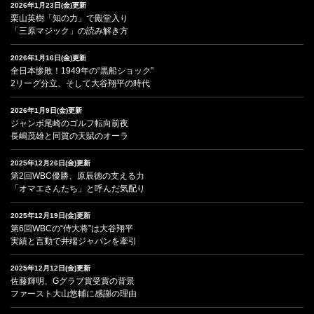
2026年1月23日(金)更新
栗山英樹「知の力」で殿堂入り
「三原マジック」の読み解き方
2026年1月16日(金)更新
全日本惨敗！1949年の“黒船ショック”
2リーグ分立、そして大谷翔平の時代
2026年1月9日(金)更新
ジャンボ尾崎のゴルフ転向前夜
長嶋茂雄と同質の天賦のオーラ
2025年12月26日(金)更新
第2回WBC優勝、原辰徳の支える力
「オマエさんたち」と呼んだ気配り
2025年12月19日(金)更新
第6回WBCの“侍大将”は大谷翔平
実績と言動で井端ジャパンを牽引
2025年12月12日(金)更新
佐藤輝明、Gグラブ賞受賞の背景
ファースト大山悠輔に感謝の理由