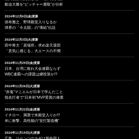
船迫大雅を“ピッチャー鹿取”が分析
2024年12月6日(金)更新
掛布雅之、野球殿堂入りなるか
球界の「今太閤」の“薄給”伝説
2024年12月3日(火)更新
田中将大「居場所」求め楽天退団
「意気に感じる」大エースの不憫
2024年11月29日(金)更新
日本、台湾に敗れ大会連覇ならず
WBC連覇への課題は継投策か!?
2024年11月26日(火)更新
“赤鬼”マニエルが日本で学んだこと
指名打者で“日米初”MVP受賞の偉業
2024年11月22日(金)更新
イチロー、満票で米殿堂入りか!?
米に衝撃、高性能の“安打製造機”
2024年11月19日(火)更新
広島、リベンジのカギは新外国人