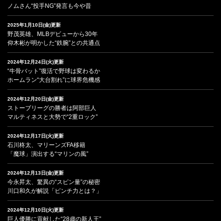
ノムさん“投手NG”発言も今や昔
2025年1月10日(金)更新
野茂英雄、MLBデビューから30年
仰木彬が明かした“鉄腕”との共通点
2024年12月24日(火)更新
“牛骨バット”復活で野球は変わるか
ホームラン“大台割れ”に球界危機感
2024年12月20日(金)更新
ストーブリーグの勝者は阿部巨人
マルティネスと大勢で“2重ロック”
2024年12月17日(火)更新
石川柊太、マリーンズFA移籍
「魔球」演出する“マリンの風”
2024年12月13日(金)更新
今永昇太、驚異の“スピン量”の秘密
川口和久が解説「ピンチ力とは？」
2024年12月10日(火)更新
巨人優勝に貢献した“28歳の新人王”