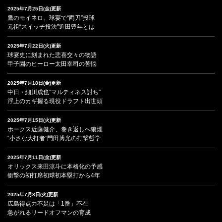
2025年7月25日(金)更新
鷹のモイネロ、球宴で“両刀”投球
元祖“スイッチ投法”近田豊年とは
2025年7月22日(火)更新
球宴史に刻まれた悲喜交々の物語
甲子園のヒーロー太田幸司の苦悩
2025年7月18日(金)更新
中日・細川成也“マルティネス討ち”
浮上のカギ握る現役ドラフト出世頭
2025年7月15日(火)更新
ホークス近藤健介、巻き返しへ狼煙
“小さな大打者”門田博光の打撃哲学
2025年7月11日(金)更新
オリックス来田涼斗に本格化の予感
衝撃の初打席初球初本塁打から4年
2025年7月8日(火)更新
広島得点力不足は「1番」不在
急がれるリードオフマンの育成