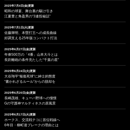
2025年7月4日(金)更新
昭和の球宴、舞台裏の駆け引き
江夏豊と角盈男の“3連投秘話”
2025年7月1日(火)更新
佐藤輝明、本塁打王への成長曲線
好調支える25年版コンパクト打法
2025年6月27日(金)更新
年俸500万の「4番」山本大斗とは
長距離砲の条件充たした“千葉の星”
2025年6月24日(火)更新
大谷翔平“報復死球”に紳士的態度
“書かれざるルール”からの脱却を
2025年6月20日(金)更新
長嶋茂雄、キューバ野球への憧憬
Gの守護神マルティネスの原風景
2025年6月17日(火)更新
ホークス、交流戦テコに首位戦線へ
6年目・柳町達ブレークの理由とは