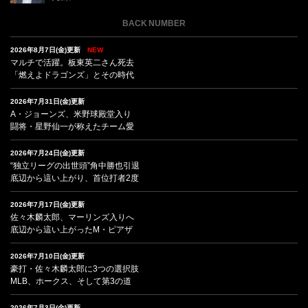
BACK NUMBER
2026年8月7日(金)更新
NEW
マルチで活躍。板東英二さん死去
「燃えよドラゴンズ」とその時代
2026年7月31日(金)更新
A・ジョーンズ、米野球殿堂入り
闘将・星野仙一が称えたチーム愛
2026年7月24日(金)更新
“独立リーグの出世頭”角中勝也引退
底辺から這い上がり、首位打者2度
2026年7月17日(金)更新
佐々木麟太郎、マーリンズ入りへ
底辺から這い上がったM・ピアザ
2026年7月10日(金)更新
豪打・佐々木麟太郎に3つの選択肢
MLB、ホークス、そして第3の道
2026年7月3日(金)更新