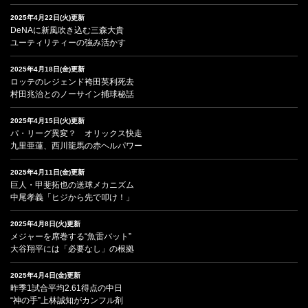
2025年4月22日(火)更新
DeNAに新風吹き込む三森大貴
ユーティリティーの強み活かす
2025年4月18日(金)更新
ロッテのレジェンド袴田英利死去
村田兆治とのノーサイン捕球秘話
2025年4月15日(火)更新
パ・リーグ異変？ オリックス快走
九里亜蓮、西川龍馬の赤ヘルパワー
2025年4月11日(金)更新
巨人・甲斐拓也の送球メカニズム
中尾孝義「ヒジから先で叩け！」
2025年4月8日(火)更新
メジャーを席巻する“魚雷バット”
大谷翔平には「必要なし」の根拠
2025年4月4日(金)更新
昨季1試合平均2.61得点の中日
“神の手”上林誠知がカンフル剤