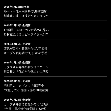
2025年4月1日(火)更新
ルーキー佐々木朗希の“悪戦苦闘”
制球難の理由は技術かメンタルか
2025年3月28日(金)更新
12球団、スローガンに込めた思い
野村克也は名コピーライターか!?
2025年3月25日(火)更新
西武が目指す谷底からのV字回復
オープン戦好調で“もしや”の予感
2025年3月21日(金)更新
カブス今永昇太の新投球パターン
川口和久「低めから低め」の意図
2025年3月18日(火)更新
門別啓人、カブスに「5回完全」
“大化け”の予感漂う虎の20歳左腕
2025年3月14日(金)更新
カープ新井貴浩監督が与えた試練
4年目・田村俊介は覚醒するか!?