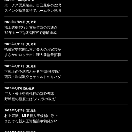
ホークス栗原陵矢、自己最多の22号
スイング軌道体得でホームラン急増
2026年6月26日(金)更新
橋上秀樹代行と古葉竹識の共通点
75年カープは3指揮官で悲願達成
2026年6月19日(金)更新
指揮官交代劇は東北楽天のお家芸か
まさかのロッテ吉井理人前監督招聘
2026年6月12日(金)更新
下剋上の予感漂わせる“守護神左腕”
西武・岩城颯空とヤクルトのキハダ
2026年6月5日(金)更新
巨人・橋上秀樹代行の新ID野球
野球観の根底には“ノムラの教え”
2026年5月29日(金)更新
村上宗隆、MLB新人王候補に浮上
またぞろ新人王資格論争勃発か!?