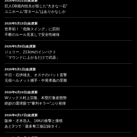
2026年5月22日(金)更新
巨人OB堀内恒夫が投じた“大きな一石”
ユニホーム“背ネーム”はありかなしか
2026年5月15日(金)更新
世界初！「危険スイング」に罰則
不断のルール見直しで安全性確保
2026年5月8日(金)更新
ジェリー、213cmのインパクト
「マウンドに上がるだけで武器」
2026年5月1日(金)更新
中日・石伊雄太、オスナのバット直撃
元祖ヘルメット捕手・中尾孝義の受難
2026年4月24日(金)更新
Wソックス村上宗隆、本塁打量産態勢
絶妙の選球眼で“審判キラー”ぶり発揮
2026年4月17日(金)更新
阪神・才木浩人、16Kの衝撃と痛恨
あと3つで「最多奪三振記録タイ」