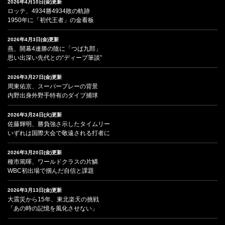
2026年4月10日(金)更新
ロッテ、4934勝4934敗の軌跡
1950年に「初代王者」の金看板
2026年4月3日(金)更新
燕、開幕4連勝の陰に「つば九郎」
思い出深い先代との“ディープ筆談”
2026年3月27日(金)更新
周東佑京、スーパープレーの背景
内野出身外野手特有のダイブ捕球
2026年3月24日(火)更新
佐藤輝明、勝負強さ示したタイムリー
いずれは国際大会で敬遠される打者に
2026年3月20日(金)更新
種市篤暉、ワールドクラスの片鱗
WBC初出場で掴んだ自信と課題
2026年3月13日(金)更新
大震災から15年、東北楽天の挑戦
「あの時の記憶を風化させない」