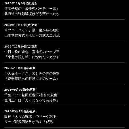
2025年10月24日(金)更新
道産子初の「最優秀バッテリー賞」
北海道の野球環境はどう変わったか
2025年10月17日(金)更新
サブローロッテ、最下位からの船出
山本功児方式とボビー方式の二刀流
2025年10月10日(金)更新
中日・松山晋也、育成初のセーブ王
「東北の隠し球」に惚れたスカウト
2025年10月3日(金)更新
小久保ホークス、苦しみの先の連覇
「逆転優勝への狼煙はあのゲーム」
2025年9月26日(金)更新
千葉ロッテ益田直也“不名誉の負傷”
金田正一は「カッとなっても冷静」
2025年9月19日(金)更新
阪神「大人の野球」でリーグ制圧
リーグ最多四球数が示す「成熟」