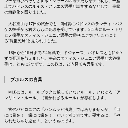
ンチを飛び出そうとするドジャースの選手たちを手で制し、一塁
上でパドレスのルイス・アラエス選手と談笑するなどして、事態
の鎮静化を図りました。
大谷投手は17日の試合でも、3回裏にパドレスのランディ・バス
ケス投手から右太ももに死球を受けています。3回表にルー・トリ
ビノ投手がタティス・ジュニア選手の背中にぶつけたことによ
る“報復死球”と見られました。
16日から19日までの4連戦で、ドジャース、パドレスともに4つ
ずつ死球を与えました。主砲のタティス・ジュニア選手と大谷投
手は、ともに2つずつ。この数は、どう見ても異常です。
プホルスの言葉
MLBには、ルールブックに載っていないルール、いわゆる「ア
ンリトン・ルール」（書かれざるルール）が存在します。
古代バビロニアの「ハンムラビ法典」ではありませんが、「目
には目を！ 歯には歯を！」という考え方です。要するに、「や
られたらやり返せ！」というものです。