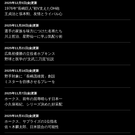
2025年12月5日(金)更新
1976年“長嶋巨人”初V支えたOH砲
王貞治と張本勲、友情とライバル心
2025年11月28日(金)更新
選手の家族を味方につけた名将たち
川上哲治、星野仙一に学ぶ気配り術
2025年11月21日(金)更新
広島初優勝の立役者ホプキンス
野球と医学の“文武二刀流”伝説
2025年11月14日(金)更新
野手対象に「長嶋茂雄賞」創設
ミスターを彷彿させるプレーを
2025年11月7日(金)更新
ホークス、前年の屈辱晴らす日本一
小久保裕紀、シリーズ決めた好采配
2025年10月31日(金)更新
ホークス、サプライズの1位指名
佐々木麟太郎、日米競合の可能性