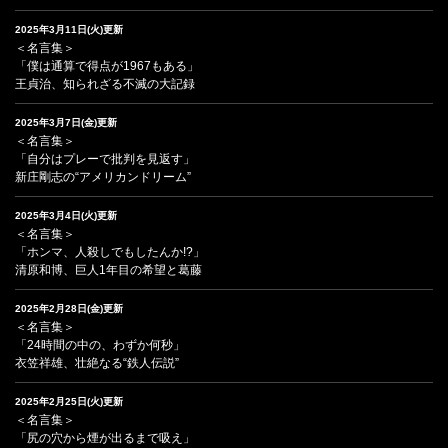
2025年3月11日(火)更新
＜名言集＞
「僕は通算で得点が1967もある」
王貞治、知られざる不滅の大記録
2025年3月7日(金)更新
＜名言集＞
「自分はプレーで批判を見返す」
新庄剛志の“アメリカンドリーム”
2025年3月4日(火)更新
＜名言集＞
「ホンマ、人殺しでもしたんか!?」
清原和博、巨人1年目の希望と葛藤
2025年2月28日(金)更新
＜名言集＞
「24時間の中の、わずか何秒」
衣笠祥雄、壮絶なる“鉄人伝説”
2025年2月25日(火)更新
＜名言集＞
「尻の穴から煙が出るまで吸え」