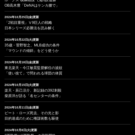
OB高木豊「DeNAはケンカ腰で」
2024年10月25日(金)更新
「2戦目重視」Ⅴ9巨人の戦略
日本シリーズ必勝法を読み解く
2024年10月22日(火)更新
35歳・菅野智之、MLB成功の条件
「マウンドの傾斜」をどう使うか
2024年10月18日(金)更新
東北楽天・今江敏晃監督解任の波紋
「使い捨て」で問われる球団の体質
2024年10月15日(火)更新
楽天・辰己涼介、新記録の392刺殺
柴原洋が語る「名センターの条件」
2024年10月11日(金)更新
ピート・ローズ死去、その光と影
目的達成のために権謀術数も駆使
2024年10月8日(火)更新