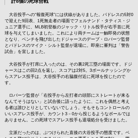
計8個の死球合戦
大谷投手への“報復死球”には伏線がありました。パドレスの5対0
で迎えた9回表、1死無走者の場面でフェルナンド・タティス・ジ
ュニア選手に、MLB初登板のジャック・リトル投手が右手首に死
球を与えてしまいました。これにより両チームは一触即発の状態
となり、ベンチを飛び出したドジャースのデーブ・ロバーツ監督
とパドレスのマイク・シルト監督が退場に。即座に審判は「警告
試合」を宣しました。
大谷投手が打席に入ったのは、その裏2死三塁の場面です。ドジ
ャースはこの回2点を返し、スコアは2対5。3ボールナッシングか
らスアレス投手は、大谷投手の右脇腹付近に死球を投じたので
す。
ロバーツ監督が「右投手から左打者の頭部にストレートが来る
なんてそうはない」と試合後に語ったように、これを偶然と考え
る者は誰ひとりとしていないでしょう。そもそもコントロールの
いいスアレス投手が、カウント3－0から投じるようなボールでは
ありません。この死球でスアレス投手も退場処分を受けました。
立派だったのは、ぶつけられた直後の大谷投手の態度です。ベ