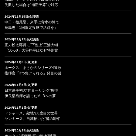
失敗した場合は“補正予算”で対応
2024年11月15日(金)更新
中日・根尾昂、来季は背水の陣で
鹿島忠「1回限定投球で活路を」
2024年11月12日(火)更新
正力松太郎賞に“下剋上”三浦大輔
「50-50」大谷翔平はなぜ特別賞
2024年11月8日(金)更新
ホークス、まさかのシリーズ4連敗
指揮官「3つ負けられる」発言の謎
2024年11月5日(火)更新
日本選手初の“世界一リング”獲得
伊良部秀輝が語ったMLBへの夢
2024年11月1日(金)更新
ドジャース、敵地で8度目の世界一
ヤンキース、自滅招いた“魔の5回”
2024年10月29日(火)更新
ホークス“横綱相撲”で敵地2連勝