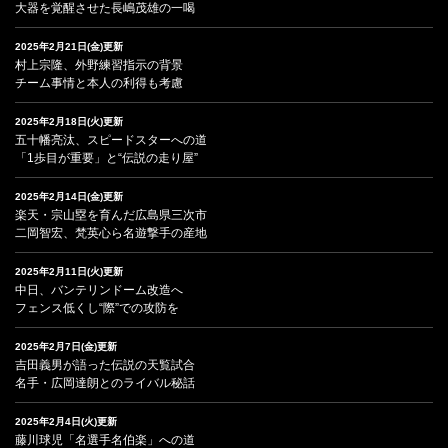
大器を覚醒させた長嶋茂雄の一喝
2025年2月21日(金)更新
村上宗隆、外野練習指示の背景
チーム事情と本人の利得も考慮
2025年2月18日(火)更新
五十幡亮汰、スピードスターへの道
「1歩目が重要」と“伝説の走り屋”
2025年2月14日(金)更新
楽天・宗山塁を育んだ広島県三次市
二岡智宏、梵英心ら名遊撃手の産地
2025年2月11日(火)更新
中日、バンテリンドーム改造へ
フェンス低くし“際”での攻防を
2025年2月7日(金)更新
吉田義男が語った伝説の天覧試合
名手・広岡達朗とのライバル秘話
2025年2月4日(火)更新
藤川球児「名選手名伯楽」への道