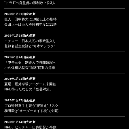
“ドラ1”出身監督の勝利数上位3人
2025年1月31日(金)更新
巨人・田中将大に10勝以上の期待
金田正一は巨人移籍初年度に11勝
2025年1月28日(火)更新
イチロー、日本人初の米殿堂入り
登録名誕生秘話と“仰木マジック”
2025年1月24日(金)更新
「申告三振」制導入で時間短縮へ
小久保裕紀監督“曲球”提案の是非
2025年1月21日(火)更新
夏場、屋外球場デーゲーム未開催
NPB待ったなしの「酷暑対策」
2025年1月17日(金)更新
プロ野球選手を襲う“寝違え”リスク
和田毅は“オーダーメイド枕”で対応
2025年1月14日(火)更新
NPB、ピッチャー出身監督が半数