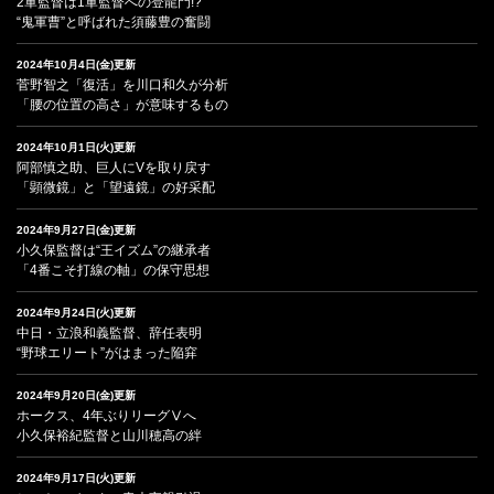
2軍監督は1軍監督への登龍門!?
“鬼軍曹”と呼ばれた須藤豊の奮闘
2024年10月4日(金)更新
菅野智之「復活」を川口和久が分析
「腰の位置の高さ」が意味するもの
2024年10月1日(火)更新
阿部慎之助、巨人にVを取り戻す
「顕微鏡」と「望遠鏡」の好采配
2024年9月27日(金)更新
小久保監督は“王イズム”の継承者
「4番こそ打線の軸」の保守思想
2024年9月24日(火)更新
中日・立浪和義監督、辞任表明
“野球エリート”がはまった陥穽
2024年9月20日(金)更新
ホークス、4年ぶりリーグⅤへ
小久保裕紀監督と山川穂高の絆
2024年9月17日(火)更新