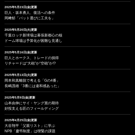
2025年5月23日(金)更新
巨人・坂本勇人、復活への条件
岡﨑郁「バット選びに工夫を」
2025年5月20日(火)更新
千葉ロッテ新球場は幕張新都心の核
ドーム球場は予算化が困難な見通し
2025年5月16日(金)更新
巨人とホークス、トレードの損得
リチャードは“大砲”か“空砲”か!?
2025年5月13日(火)更新
岡本和真離脱で考える「Gの4番」
長嶋茂雄「3番には違和感あった」
2025年5月9日(金)更新
山本由伸にサイ・ヤング賞の期待
好投支える匠のフィールディング
2025年4月25日(金)更新
大谷翔平「父親リスト」に学ぶ
NPB「慶弔制度」は喫緊の課題