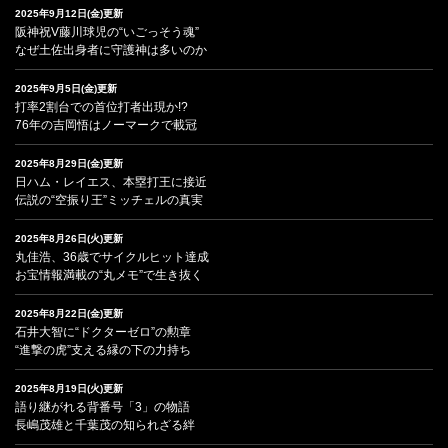
2025年9月12日(金)更新
阪神祝V藤川球児の“いごっそう魂”
なぜ土佐出身者に守護神は多いのか
2025年9月5日(金)更新
打率2割台での首位打者出現か!?
76年の吉岡悟はノーマークで載冠
2025年8月29日(金)更新
日ハム・レイエス、本塁打王に接近
伝説の“空振り王”ミッチェルの真実
2025年8月26日(火)更新
丸佳浩、36歳でサイクルヒット達成
お宝情報満載の“丸メモ”で生き抜く
2025年8月22日(金)更新
石井大智に“ドクターゼロ”の勲章
“進撃の虎”支える縁の下の力持ち
2025年8月19日(火)更新
語り継がれる背番号「3」の物語
長嶋茂雄と千葉茂の知られざる絆