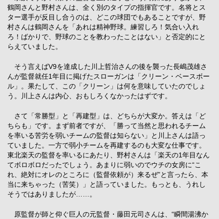
鶴岡さんと野村さんは、全く別のタイプの指揮官です。名将とス
ター選手が反目し合うのは、どこの球団でもあることですが、野
村さんは鶴岡さんを「あれは精神野球。練習しろ！気合い入れ
ろ！ばかりで、野球のことを教わったことはない」と否定的にと
らえていました。
そう言えばV9を達成した川上哲治さんの後を襲った長嶋茂雄さ
んが監督就任1年目に掲げたスローガンは「クリーン・ベースボー
ル」。果たして、この「クリーン」は何を意味していたのでしょ
う。川上さんは内心、おもしろくなかったはずです。
さて「常勝型」と「再建型」は、どちらが大変か。答えは「ど
ちらも」です。まず前者ですが、「勝って当然と思われるチーム
を率いる苦労を弱いチームの監督は知らない」と川上さんは語っ
ていました。一方で弱小チームを再建するのも大変な仕事です。
東北楽天の監督を率いるにあたり、野村さんは「楽天の1年目なん
てボロボロだったでしょう。あまりに弱いのでウチの女房に“こ
れ、絶対にオレのところに（監督依頼が）来るぜ”と言ったら、本
当に来ちゃった（苦笑）」と語っていました。もっとも、うれし
そうではありましたが……。
原監督が師と仰ぐ巨人の元監督・藤田元司さんは、“瞬間湯沸か