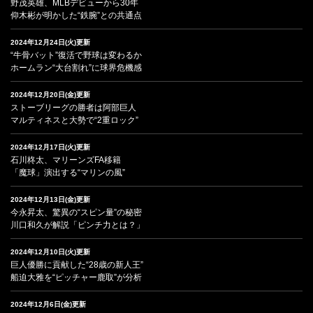
野茂英雄、MLBデビューから30年
仰木彬が明かした“鉄腕”との共通点
2024年12月24日(火)更新
“牛骨バット”復活で野球は変わるか
ホームラン“大台割れ”に球界危機感
2024年12月20日(金)更新
ストーブリーグの勝者は阿部巨人
マルティネスと大勢で“2重ロック”
2024年12月17日(火)更新
石川柊太、マリーンズFA移籍
「魔球」演出する“マリンの風”
2024年12月13日(金)更新
今永昇太、驚異の“スピン量”の秘密
川口和久が解説「ピンチ力とは？」
2024年12月10日(火)更新
巨人優勝に貢献した“28歳の新人王”
船迫大雅を“ピッチャー鹿取”が分析
2024年12月6日(金)更新