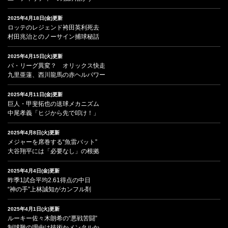
2025年4月18日(金)更新
ロッテのレジェンド袴田英利死去
村田兆治とのノーサイン捕球秘話
2025年4月15日(火)更新
パ・リーグ異変？ オリックス快走
九里亜蓮、西川龍馬の赤ヘルパワー
2025年4月11日(金)更新
巨人・甲斐拓也の送球メカニズム
中尾孝義「ヒジから先で叩け！」
2025年4月8日(火)更新
メジャーを席巻する“魚雷バット”
大谷翔平には「必要なし」の根拠
2025年4月4日(金)更新
昨季1試合平均2.61得点の中日
“神の手”上林誠知がカンフル剤
2025年4月1日(火)更新
ルーキー佐々木朗希の“悪戦苦闘”
制球難の理由は技術かメンタルか