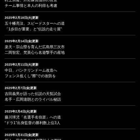
チーム事情と本人の利得も考慮
2025年2月18日(火)更新
五十幡亮汰、スピードスターへの道
「1歩目が重要」と“伝説の走り屋”
2025年2月14日(金)更新
楽天・宗山塁を育んだ広島県三次市
二岡智宏、梵英心ら名遊撃手の産地
2025年2月11日(火)更新
中日、バンテリンドーム改造へ
フェンス低くし“際”での攻防を
2025年2月7日(金)更新
吉田義男が語った伝説の天覧試合
名手・広岡達朗とのライバル秘話
2025年2月4日(火)更新
藤川球児「名選手名伯楽」への道
“ドラ1”出身監督の勝利数上位3人
2025年1月31日(金)更新