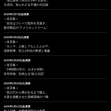
「僕は通算で得点が1967もある」
王貞治、知られざる不滅の大記録
2025年3月7日(金)更新
＜名言集＞
「自分はプレーで批判を見返す」
新庄剛志の“アメリカンドリーム”
2025年3月4日(火)更新
＜名言集＞
「ホンマ、人殺しでもしたんか!?」
清原和博、巨人1年目の希望と葛藤
2025年2月28日(金)更新
＜名言集＞
「24時間の中の、わずか何秒」
衣笠祥雄、壮絶なる“鉄人伝説”
2025年2月25日(火)更新
＜名言集＞
「尻の穴から煙が出るまで吸え」
大器を覚醒させた長嶋茂雄の一喝
2025年2月21日(金)更新
村上宗隆、外野練習指示の背景