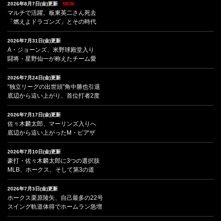
2026年8月7日(金)更新
NEW
マルチで活躍。板東英二さん死去
「燃えよドラゴンズ」とその時代
2026年7月31日(金)更新
A・ジョーンズ、米野球殿堂入り
闘将・星野仙一が称えたチーム愛
2026年7月24日(金)更新
“独立リーグの出世頭”角中勝也引退
底辺から這い上がり、首位打者2度
2026年7月17日(金)更新
佐々木麟太郎、マーリンズ入りへ
底辺から這い上がったM・ピアザ
2026年7月10日(金)更新
豪打・佐々木麟太郎に3つの選択肢
MLB、ホークス、そして第3の道
2026年7月3日(金)更新
ホークス栗原陵矢、自己最多の22号
スイング軌道体得でホームラン急増