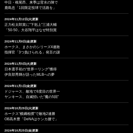
中日・根尾昂、来季は背水の陣で
鹿島忠「1回限定投球で活路を」
2024年11月12日(火)更新
正力松太郎賞に“下剋上”三浦大輔
「50-50」大谷翔平はなぜ特別賞
2024年11月8日(金)更新
ホークス、まさかのシリーズ4連敗
指揮官「3つ負けられる」発言の謎
2024年11月5日(火)更新
日本選手初の“世界一リング”獲得
伊良部秀輝が語ったMLBへの夢
2024年11月1日(金)更新
ドジャース、敵地で8度目の世界一
ヤンキース、自滅招いた“魔の5回”
2024年10月29日(火)更新
ホークス“横綱相撲”で敵地2連勝
OB高木豊「DeNAはケンカ腰で」
2024年10月25日(金)更新