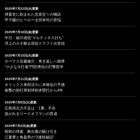
2025年7月22日(火)更新
球宴史に刻まれた悲喜交々の物語
甲子園のヒーロー太田幸司の苦悩
2025年7月18日(金)更新
中日・細川成也“マルティネス討ち”
浮上のカギ握る現役ドラフト出世頭
2025年7月15日(火)更新
ホークス近藤健介、巻き返しへ狼煙
“小さな大打者”門田博光の打撃哲学
2025年7月11日(金)更新
オリックス来田涼斗に本格化の予感
衝撃の初打席初球初本塁打から4年
2025年7月8日(火)更新
広島得点力不足は「1番」不在
急がれるリードオフマンの育成
2025年7月4日(金)更新
昭和の球宴、舞台裏の駆け引き
江夏豊と角盈男の“3連投秘話”