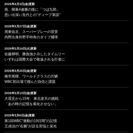
2026年4月3日(金)更新
燕、開幕4連勝の陰に「つば九郎」
思い出深い先代との“ディープ筆談”
2026年3月27日(金)更新
周東佑京、スーパープレーの背景
内野出身外野手特有のダイブ捕球
2026年3月24日(火)更新
佐藤輝明、勝負強さ示したタイムリー
いずれは国際大会で敬遠される打者に
2026年3月20日(金)更新
種市篤暉、ワールドクラスの片鱗
WBC初出場で掴んだ自信と課題
2026年3月13日(金)更新
大震災から15年、東北楽天の挑戦
「あの時の記憶を風化させない」
2026年3月6日(金)更新
第1回WBC“激動の19日間”の記憶
王貞治の“右腕”が語る苦悩と栄光