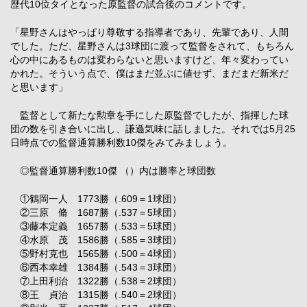
歴代10位タイとなった原監督の試合後のコメントです。
「星野さんはやっぱり尊敬する指導者であり、先輩であり、人間
でした。ただ、星野さんは3球団に渡って監督をされて、もちろん
心の中にあるものは変わらないと思いますけど、年々変わってい
かれた。そういう点で、僕はまだ並ぶに値せず、まだまだ新米だ
と思います」
監督として新たな勲章を手にした原監督でしたが、指揮した球
団の数を引き合いに出し、謙遜気味に話しました。それでは5月25
日時点での監督通算勝利数10傑をみてみましょう。
◎監督通算勝利数10傑 （）内は勝率と球団数
①鶴岡一人 1773勝（.609＝1球団）
②三原 脩 1687勝（.537＝5球団）
③藤本定義 1657勝（.533＝5球団）
④水原 茂 1586勝（.585＝3球団）
⑤野村克也 1565勝（.500＝4球団）
⑥西本幸雄 1384勝（.543＝3球団）
⑦上田利治 1322勝（.538＝2球団）
⑧王 貞治 1315勝（.540＝2球団）