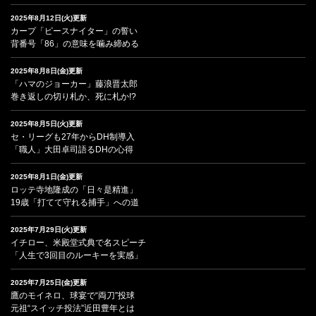
2025年8月12日(火)更新
カープ「ピースナイター」の誓い
背番号「86」の意味を噛み締める
2025年8月8日(金)更新
「ハマのジョーカー」藤浪晋太郎
巻き返しの切り札か、死に札か!?
2025年8月5日(火)更新
セ・リーグも27年からDH制導入
「職人」大田卓司語るDHの心得
2025年8月1日(金)更新
ロッテ寺地隆成の「日々是精進」
19歳「打てて守れる捕手」への道
2025年7月29日(火)更新
イチロー、米殿堂式典で名スピーチ
「人生で3回目のルーキーを実感」
2025年7月25日(金)更新
鷹のモイネロ、球宴で“両刀”投球
元祖“スイッチ投法”近田豊年とは