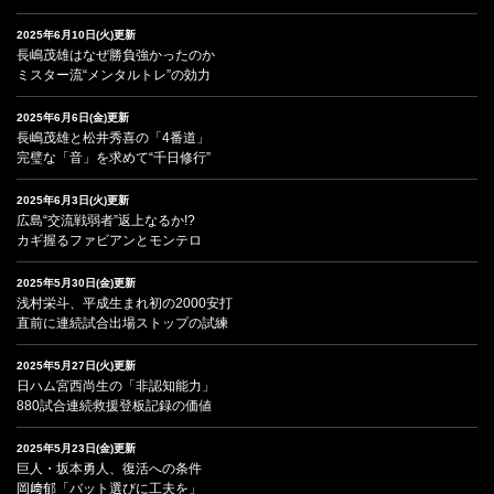
2025年6月10日(火)更新
長嶋茂雄はなぜ勝負強かったのか
ミスター流“メンタルトレ”の効力
2025年6月6日(金)更新
長嶋茂雄と松井秀喜の「4番道」
完璧な「音」を求めて“千日修行”
2025年6月3日(火)更新
広島“交流戦弱者”返上なるか!?
カギ握るファビアンとモンテロ
2025年5月30日(金)更新
浅村栄斗、平成生まれ初の2000安打
直前に連続試合出場ストップの試練
2025年5月27日(火)更新
日ハム宮西尚生の「非認知能力」
880試合連続救援登板記録の価値
2025年5月23日(金)更新
巨人・坂本勇人、復活への条件
岡﨑郁「バット選びに工夫を」