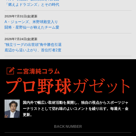
「燃えよドラゴンズ」とその時代
2026年7月31日(金)更新
A・ジョーンズ、米野球殿堂入り
闘将・星野仙一が称えたチーム愛
2026年7月24日(金)更新
“独立リーグの出世頭”角中勝也引退
底辺から這い上がり、首位打者2度
国内外で幅広い取材活動を展開し、独自の視点からスポーツジャ
ーナリストとして切れ味のよいコメントを繰り出す。毎週火・金
更新。
BACK NUMBER