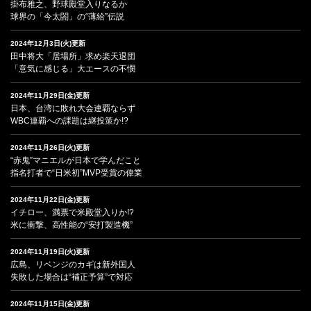
掛布雅之、野球殿堂入りなるか
球界の「今太閤」の“薄給”伝説
2024年12月3日(火)更新
田中将大「居場所」求め楽天退団
「意気に感じる」大エースの不憫
2024年11月29日(金)更新
日本、台湾に敗れ大会連覇ならず
WBC連覇への課題は継投策か!?
2024年11月26日(火)更新
“赤鬼”マニエルが日本で学んだこと
指名打者で“日米初”MVP受賞の偉業
2024年11月22日(金)更新
イチロー、満票で米殿堂入りか!?
米に衝撃、高性能の“安打製造機”
2024年11月19日(火)更新
広島、リベンジのカギは新外国人
失敗した場合は“補正予算”で対応
2024年11月15日(金)更新