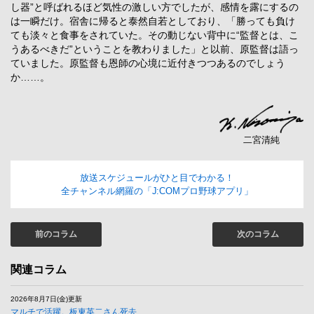
し器”と呼ばれるほど気性の激しい方でしたが、感情を露にするの
は一瞬だけ。宿舎に帰ると泰然自若としており、「勝っても負け
ても淡々と食事をされていた。その動じない背中に“監督とは、こ
うあるべきだ”ということを教わりました」と以前、原監督は語っ
ていました。原監督も恩師の心境に近付きつつあるのでしょう
か……。
二宮清純
放送スケジュールがひと目でわかる！
全チャンネル網羅の「J:COMプロ野球アプリ」
前のコラム
次のコラム
関連コラム
2026年8月7日(金)更新
マルチで活躍。板東英二さん死去