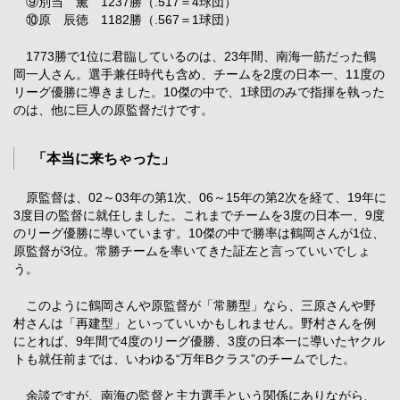
⑨別当 薫 1237勝（.517＝4球団）
⑩原 辰徳 1182勝（.567＝1球団）
1773勝で1位に君臨しているのは、23年間、南海一筋だった鶴
岡一人さん。選手兼任時代も含め、チームを2度の日本一、11度の
リーグ優勝に導きました。10傑の中で、1球団のみで指揮を執った
のは、他に巨人の原監督だけです。
「本当に来ちゃった」
原監督は、02～03年の第1次、06～15年の第2次を経て、19年に
3度目の監督に就任しました。これまでチームを3度の日本一、9度
のリーグ優勝に導いています。10傑の中で勝率は鶴岡さんが1位、
原監督が3位。常勝チームを率いてきた証左と言っていいでしょ
う。
このように鶴岡さんや原監督が「常勝型」なら、三原さんや野
村さんは「再建型」といっていいかもしれません。野村さんを例
にとれば、9年間で4度のリーグ優勝、3度の日本一に導いたヤクル
トも就任前までは、いわゆる“万年Bクラス”のチームでした。
余談ですが、南海の監督と主力選手という関係にありながら、