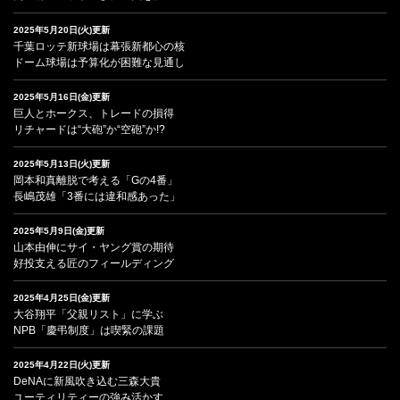
2025年5月20日(火)更新
千葉ロッテ新球場は幕張新都心の核
ドーム球場は予算化が困難な見通し
2025年5月16日(金)更新
巨人とホークス、トレードの損得
リチャードは“大砲”か“空砲”か!?
2025年5月13日(火)更新
岡本和真離脱で考える「Gの4番」
長嶋茂雄「3番には違和感あった」
2025年5月9日(金)更新
山本由伸にサイ・ヤング賞の期待
好投支える匠のフィールディング
2025年4月25日(金)更新
大谷翔平「父親リスト」に学ぶ
NPB「慶弔制度」は喫緊の課題
2025年4月22日(火)更新
DeNAに新風吹き込む三森大貴
ユーティリティーの強み活かす