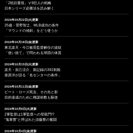
「2戦目重視」Ⅴ9巨人の戦略
日本シリーズ必勝法を読み解く
2024年10月22日(火)更新
35歳・菅野智之、MLB成功の条件
「マウンドの傾斜」をどう使うか
2024年10月18日(金)更新
東北楽天・今江敏晃監督解任の波紋
「使い捨て」で問われる球団の体質
2024年10月15日(火)更新
楽天・辰己涼介、新記録の392刺殺
柴原洋が語る「名センターの条件」
2024年10月11日(金)更新
ピート・ローズ死去、その光と影
目的達成のために権謀術数も駆使
2024年10月8日(火)更新
2軍監督は1軍監督への登龍門!?
“鬼軍曹”と呼ばれた須藤豊の奮闘
2024年10月4日(金)更新