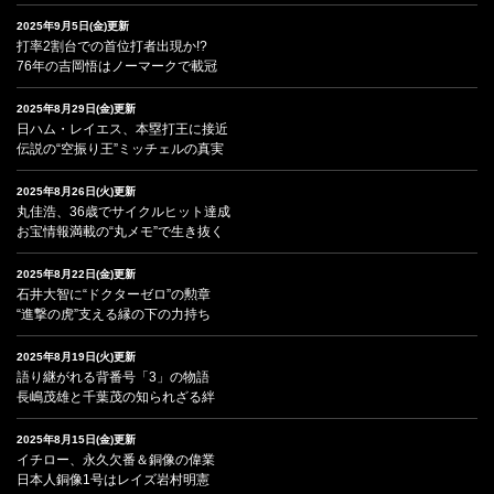
2025年9月5日(金)更新
打率2割台での首位打者出現か!?
76年の吉岡悟はノーマークで載冠
2025年8月29日(金)更新
日ハム・レイエス、本塁打王に接近
伝説の“空振り王”ミッチェルの真実
2025年8月26日(火)更新
丸佳浩、36歳でサイクルヒット達成
お宝情報満載の“丸メモ”で生き抜く
2025年8月22日(金)更新
石井大智に“ドクターゼロ”の勲章
“進撃の虎”支える縁の下の力持ち
2025年8月19日(火)更新
語り継がれる背番号「3」の物語
長嶋茂雄と千葉茂の知られざる絆
2025年8月15日(金)更新
イチロー、永久欠番＆銅像の偉業
日本人銅像1号はレイズ岩村明憲