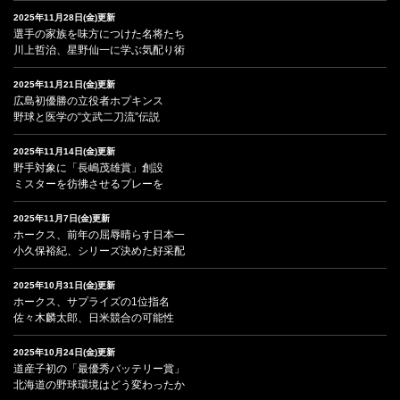
2025年11月28日(金)更新
選手の家族を味方につけた名将たち
川上哲治、星野仙一に学ぶ気配り術
2025年11月21日(金)更新
広島初優勝の立役者ホプキンス
野球と医学の“文武二刀流”伝説
2025年11月14日(金)更新
野手対象に「長嶋茂雄賞」創設
ミスターを彷彿させるプレーを
2025年11月7日(金)更新
ホークス、前年の屈辱晴らす日本一
小久保裕紀、シリーズ決めた好采配
2025年10月31日(金)更新
ホークス、サプライズの1位指名
佐々木麟太郎、日米競合の可能性
2025年10月24日(金)更新
道産子初の「最優秀バッテリー賞」
北海道の野球環境はどう変わったか