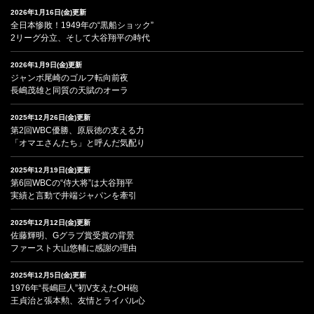
2026年1月16日(金)更新
全日本惨敗！1949年の“黒船ショック”
2リーグ分立、そして大谷翔平の時代
2026年1月9日(金)更新
ジャンボ尾崎のゴルフ転向前夜
長嶋茂雄と同質の天賦のオーラ
2025年12月26日(金)更新
第2回WBC優勝、原辰徳の支える力
「オマエさんたち」と呼んだ気配り
2025年12月19日(金)更新
第6回WBCの“侍大将”は大谷翔平
実績と言動で井端ジャパンを牽引
2025年12月12日(金)更新
佐藤輝明、Gグラブ賞受賞の背景
ファースト大山悠輔に感謝の理由
2025年12月5日(金)更新
1976年“長嶋巨人”初V支えたOH砲
王貞治と張本勲、友情とライバル心