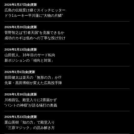
2026年2月27日(金)更新
広島の伝統受け継ぐスイッチヒッター
ドラ1ルーキー平川蓮に“大物の片鱗”
2026年2月20日(金)更新
菅野智之は“打者天国”を克服できるか
成功のカギは低めへの丁寧な投げ分け
2026年2月13日(金)更新
山田哲人、16年目のサード転向
新ポジションの「傾向と対策」
2026年2月6日(金)更新
前田健太は楽天の「無形の力」か!?
先輩・黒田博樹が変えた広島投手陣
2026年1月30日(金)更新
川相昌弘、殿堂入りに2票届かず
“バントの神様”が語る犠打の奥義
2026年1月23日(金)更新
栗山英樹「知の力」で殿堂入り
「三原マジック」の読み解き方