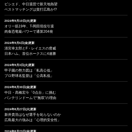
ビシエド、中日退団で新天地熱望
ベストマッチングは貧打広島か!?
2024年9月10日(火)更新
オリ一筋19年、T-岡田現役引退
肉食恐竜級パワーで通算204発
2024年9月6日(金)更新
清宮幸太郎とF・レイエスの脅威
日本ハム、首位ホークスに4連勝
2024年9月3日(火)更新
甲子園の勢力図は「私高公低」
プロ野球名監督は「公高私低」
2024年8月30日(金)更新
中日・髙橋宏斗「0点台」に挑む
バンテリンドームで“無双”の理由
2024年8月27日(火)更新
新井貴浩はなぜ選手を叱らないのか
広島最大の強みは「心理的安全性」
2024年8月23日(金)更新