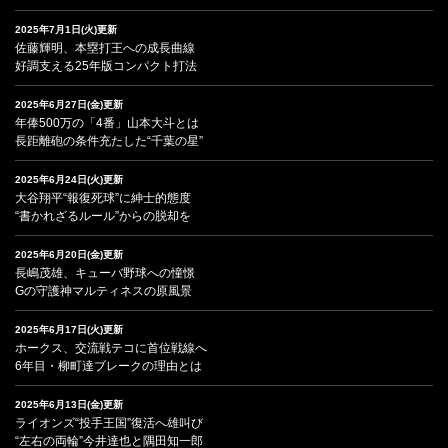
2025年7月1日(火)更新
佐藤輝明、本塁打王への成長曲線
好調支える25年版コンパクト打法
2025年6月27日(金)更新
年俸500万の「4番」山本大斗とは
長距離砲の条件充たした“千葉の星”
2025年6月24日(火)更新
大谷翔平“報復死球”に紳士的態度
“書かれざるルール”からの脱却を
2025年6月20日(金)更新
長嶋茂雄、キューバ野球への憧憬
Gの守護神マルティネスの原風景
2025年6月17日(火)更新
ホークス、交流戦テコに首位戦線へ
6年目・柳町達ブレークの理由とは
2025年6月13日(金)更新
ライオンズ“投手王国”復活へ雄叫び
“左右の両輪”今井達也と隅田知一郎