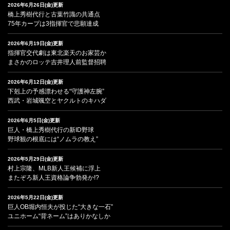
2026年6月26日(金)更新
橋上秀樹代行と古葉竹識の共通点
75年カープは3指揮官で悲願達成
2026年6月19日(金)更新
指揮官交代劇は東北楽天のお家芸か
まさかのロッテ吉井理人前監督招聘
2026年6月12日(金)更新
下剋上の予感漂わせる“守護神左腕”
西武・岩城颯空とヤクルトのキハダ
2026年6月5日(金)更新
巨人・橋上秀樹代行の新ID野球
野球観の根底には“ノムラの教え”
2026年5月29日(金)更新
村上宗隆、MLB新人王候補に浮上
またぞろ新人王資格論争勃発か!?
2026年5月22日(金)更新
巨人OB堀内恒夫が投じた“大きな一石”
ユニホーム“背ネーム”はありかなしか