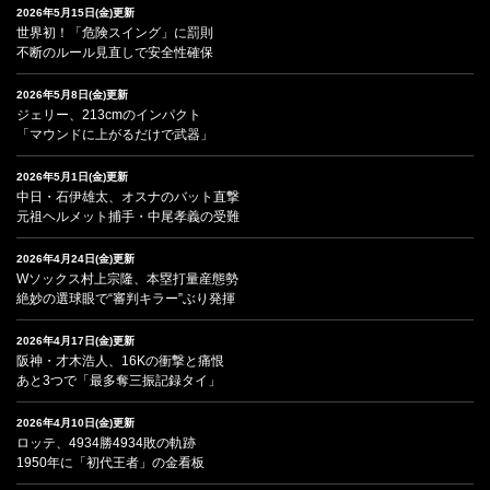
2026年5月15日(金)更新
世界初！「危険スイング」に罰則
不断のルール見直しで安全性確保
2026年5月8日(金)更新
ジェリー、213cmのインパクト
「マウンドに上がるだけで武器」
2026年5月1日(金)更新
中日・石伊雄太、オスナのバット直撃
元祖ヘルメット捕手・中尾孝義の受難
2026年4月24日(金)更新
Wソックス村上宗隆、本塁打量産態勢
絶妙の選球眼で“審判キラー”ぶり発揮
2026年4月17日(金)更新
阪神・才木浩人、16Kの衝撃と痛恨
あと3つで「最多奪三振記録タイ」
2026年4月10日(金)更新
ロッテ、4934勝4934敗の軌跡
1950年に「初代王者」の金看板