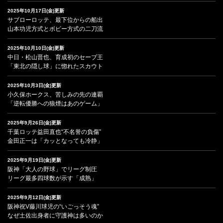
2025年10月17日(金)更新
サブローロッテ、最下位からの船出
山本功児方式とボビー方式の二刀流
2025年10月10日(金)更新
中日・松山晋也、育成初のセーブ王
「東北の隠し球」に惚れたスカウト
2025年10月3日(金)更新
小久保ホークス、苦しみの先の連覇
「逆転優勝への狼煙はあのゲーム」
2025年9月26日(金)更新
千葉ロッテ益田直也“不名誉の負傷”
金田正一は「カッとなっても冷静」
2025年9月19日(金)更新
阪神「大人の野球」でリーグ制圧
リーグ最多四球数が示す「成熟」
2025年9月12日(金)更新
阪神祝V藤川球児の“いごっそう魂”
なぜ土佐出身者に守護神は多いのか