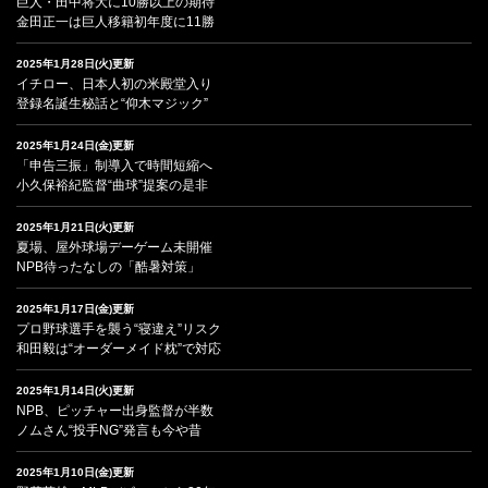
巨人・田中将大に10勝以上の期待
金田正一は巨人移籍初年度に11勝
2025年1月28日(火)更新
イチロー、日本人初の米殿堂入り
登録名誕生秘話と“仰木マジック”
2025年1月24日(金)更新
「申告三振」制導入で時間短縮へ
小久保裕紀監督“曲球”提案の是非
2025年1月21日(火)更新
夏場、屋外球場デーゲーム未開催
NPB待ったなしの「酷暑対策」
2025年1月17日(金)更新
プロ野球選手を襲う“寝違え”リスク
和田毅は“オーダーメイド枕”で対応
2025年1月14日(火)更新
NPB、ピッチャー出身監督が半数
ノムさん“投手NG”発言も今や昔
2025年1月10日(金)更新