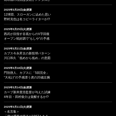
2025年3月28日(金)更新
12球団、スローガンに込めた思い
野村克也は名コピーライターか!?
2025年3月25日(火)更新
西武が目指す谷底からのV字回復
オープン戦好調で“もしや”の予感
2025年3月21日(金)更新
カブス今永昇太の新投球パターン
川口和久「低めから低め」の意図
2025年3月18日(火)更新
門別啓人、カブスに「5回完全」
“大化け”の予感漂う虎の20歳左腕
2025年3月14日(金)更新
カープ新井貴浩監督が与えた試練
4年目・田村俊介は覚醒するか!?
2025年3月11日(火)更新
＜名言集＞