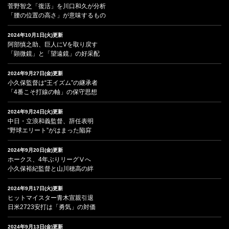
菅野智之「復活」を川口和久が分析
「腰の位置の高さ」が意味するもの
2024年10月1日(火)更新
阿部慎之助、巨人にVを取り戻す
「顕微鏡」と「望遠鏡」の好采配
2024年9月27日(金)更新
小久保監督は“王イズム”の継承者
「4番こそ打線の軸」の保守思想
2024年9月24日(火)更新
中日・立浪和義監督、辞任表明
“野球エリート”がはまった陥穽
2024年9月20日(金)更新
ホークス、4年ぶりリーグⅤへ
小久保裕紀監督と山川穂高の絆
2024年9月17日(火)更新
ヒットマイスター青木宣親引退
日米2723安打は「勇気」の対価
2024年9月13日(金)更新