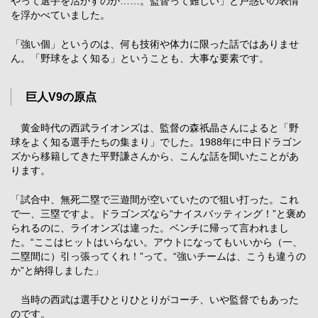
やって選手を活かすのか……。監督って難しい」と戸惑いの表情
を浮かべていました。
「強い個」というのは、何も技術や体力に限った話ではありませ
ん。「野球をよく知る」ということも、大事な要素です。
巨人V9の原点
黄金時代の西武ライオンズは、監督の森祇晶さんによると「野
球をよく知る選手たちの集まり」でした。1988年に中日ドラゴン
ズから移籍してきた平野謙さんから、こんな話を聞いたことがあ
ります。
「試合中、無死二塁で三遊間が空いていたので狙い打った。これ
で一、三塁ですよ。ドラゴンズなら“ナイスバッティング！”と褒め
られるのに、ライオンズは違った。ベンチに帰って言われまし
た。“ここはヒットはいらない。アウトになってもいいから（一、
二塁間に）引っ張ってくれ！”って。“強いチームは、こうも違うの
か”と納得しました」
当時の西武は選手ひとりひとりがコーチ、いや監督でもあった
のです。