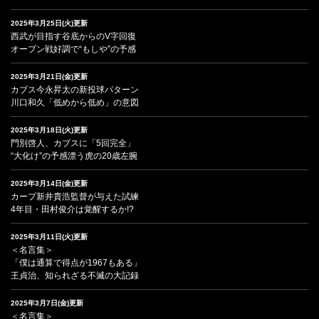
2025年3月25日(火)更新
西武が目指す谷底からのV字回復
オープン戦好調で“もしや”の予感
2025年3月21日(金)更新
カブス今永昇太の新投球パターン
川口和久「低めから低め」の意図
2025年3月18日(火)更新
門別啓人、カブスに「5回完全」
“大化け”の予感漂う虎の20歳左腕
2025年3月14日(金)更新
カープ新井貴浩監督が与えた試練
4年目・田村俊介は覚醒するか!?
2025年3月11日(火)更新
＜名言集＞
「僕は通算で得点が1967もある」
王貞治、知られざる不滅の大記録
2025年3月7日(金)更新
＜名言集＞