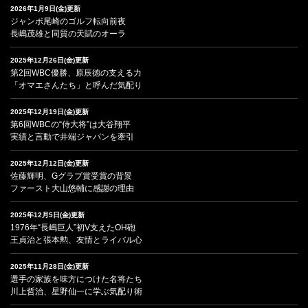
2026年1月9日(金)更新
ジャンボ尾崎のゴルフ転向前夜
長嶋茂雄と同質の天賦のオーラ
2025年12月26日(金)更新
第2回WBC優勝、原辰徳の支える力
「オマエさんたち」と呼んだ気配り
2025年12月19日(金)更新
第6回WBCの“侍大将”は大谷翔平
実績と言動で井端ジャパンを牽引
2025年12月12日(金)更新
佐藤輝明、Gグラブ賞受賞の背景
ファースト大山悠輔に感謝の理由
2025年12月5日(金)更新
1976年“長嶋巨人”初V支えたOH砲
王貞治と張本勲、友情とライバル心
2025年11月28日(金)更新
選手の家族を味方につけた名将たち
川上哲治、星野仙一に学ぶ気配り術