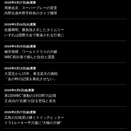
2026年3月27日(金)更新
周東佑京、スーパープレーの背景
内野出身外野手特有のダイブ捕球
2026年3月24日(火)更新
佐藤輝明、勝負強さ示したタイムリー
いずれは国際大会で敬遠される打者に
2026年3月20日(金)更新
種市篤暉、ワールドクラスの片鱗
WBC初出場で掴んだ自信と課題
2026年3月13日(金)更新
大震災から15年、東北楽天の挑戦
「あの時の記憶を風化させない」
2026年3月6日(金)更新
第1回WBC“激動の19日間”の記憶
王貞治の“右腕”が語る苦悩と栄光
2026年2月27日(金)更新
広島の伝統受け継ぐスイッチヒッター
ドラ1ルーキー平川蓮に“大物の片鱗”