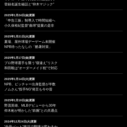
登録名誕生秘話と“仰木マジック”
2025年1月24日(金)更新
「申告三振」制導入で時間短縮へ
小久保裕紀監督“曲球”提案の是非
2025年1月21日(火)更新
夏場、屋外球場デーゲーム未開催
NPB待ったなしの「酷暑対策」
2025年1月17日(金)更新
プロ野球選手を襲う“寝違え”リスク
和田毅は“オーダーメイド枕”で対応
2025年1月14日(火)更新
NPB、ピッチャー出身監督が半数
ノムさん“投手NG”発言も今や昔
2025年1月10日(金)更新
野茂英雄、MLBデビューから30年
仰木彬が明かした“鉄腕”との共通点
2024年12月24日(火)更新
“牛骨バット”復活で野球は変わるか