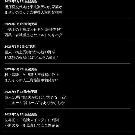
2026年6月19日(金)更新
指揮官交代劇は東北楽天のお家芸か
まさかのロッテ吉井理人前監督招聘
2026年6月12日(金)更新
下剋上の予感漂わせる“守護神左腕”
西武・岩城颯空とヤクルトのキハダ
2026年6月5日(金)更新
巨人・橋上秀樹代行の新ID野球
野球観の根底には“ノムラの教え”
2026年5月29日(金)更新
村上宗隆、MLB新人王候補に浮上
またぞろ新人王資格論争勃発か!?
2026年5月22日(金)更新
巨人OB堀内恒夫が投じた“大きな一石”
ユニホーム“背ネーム”はありかなしか
2026年5月15日(金)更新
世界初！「危険スイング」に罰則
不断のルール見直しで安全性確保