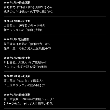
2026年2月20日(金)更新
菅野智之は“打者天国”を克服できるか
成功のカギは低めへの丁寧な投げ分け
2026年2月13日(金)更新
山田哲人、16年目のサード転向
新ポジションの「傾向と対策」
2026年2月6日(金)更新
前田健太は楽天の「無形の力」か!?
先輩・黒田博樹が変えた広島投手陣
2026年1月30日(金)更新
川相昌弘、殿堂入りに2票届かず
“バントの神様”が語る犠打の奥義
2026年1月23日(金)更新
栗山英樹「知の力」で殿堂入り
「三原マジック」の読み解き方
2026年1月16日(金)更新
全日本惨敗！1949年の“黒船ショック”
2リーグ分立、そして大谷翔平の時代