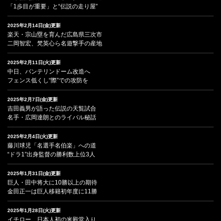
「1歩目が重要」と“伝説の走り屋”
2025年2月14日(金)更新
楽天・宗山塁を育んだ広島県三次市
二岡智宏、梵英心ら名遊撃手の産地
2025年2月11日(火)更新
中日、バンテリンドーム改造へ
フェンス低くし“際”での攻防を
2025年2月7日(金)更新
吉田義男が語った伝説の天覧試合
名手・広岡達朗とのライバル秘話
2025年2月4日(火)更新
藤川球児「名選手名伯楽」への道
“ドラ1”出身監督の勝利数上位3人
2025年1月31日(金)更新
巨人・田中将大に10勝以上の期待
金田正一は巨人移籍初年度に11勝
2025年1月28日(火)更新
イチロー、日本人初の米殿堂入り