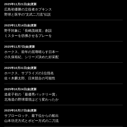
2025年11月21日(金)更新
広島初優勝の立役者ホプキンス
野球と医学の“文武二刀流”伝説
2025年11月14日(金)更新
野手対象に「長嶋茂雄賞」創設
ミスターを彷彿させるプレーを
2025年11月7日(金)更新
ホークス、前年の屈辱晴らす日本一
小久保裕紀、シリーズ決めた好采配
2025年10月31日(金)更新
ホークス、サプライズの1位指名
佐々木麟太郎、日米競合の可能性
2025年10月24日(金)更新
道産子初の「最優秀バッテリー賞」
北海道の野球環境はどう変わったか
2025年10月17日(金)更新
サブローロッテ、最下位からの船出
山本功児方式とボビー方式の二刀流