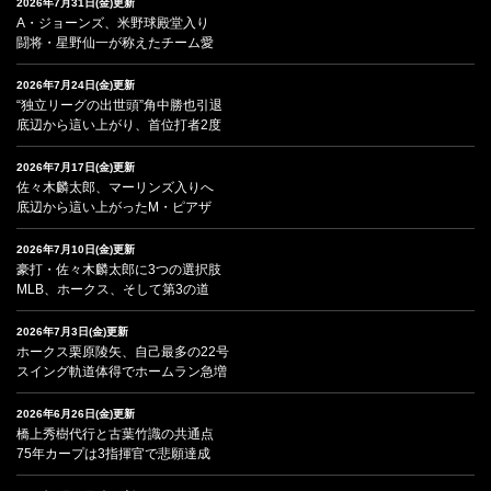
2026年7月31日(金)更新
A・ジョーンズ、米野球殿堂入り
闘将・星野仙一が称えたチーム愛
2026年7月24日(金)更新
“独立リーグの出世頭”角中勝也引退
底辺から這い上がり、首位打者2度
2026年7月17日(金)更新
佐々木麟太郎、マーリンズ入りへ
底辺から這い上がったM・ピアザ
2026年7月10日(金)更新
豪打・佐々木麟太郎に3つの選択肢
MLB、ホークス、そして第3の道
2026年7月3日(金)更新
ホークス栗原陵矢、自己最多の22号
スイング軌道体得でホームラン急増
2026年6月26日(金)更新
橋上秀樹代行と古葉竹識の共通点
75年カープは3指揮官で悲願達成