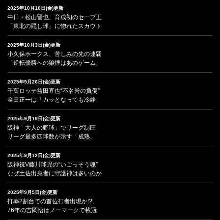
2025年10月10日(金)更新
中日・松山晋也、育成初のセーブ王
「東北の隠し球」に惚れたスカウト
2025年10月3日(金)更新
小久保ホークス、苦しみの先の連覇
「逆転優勝への狼煙はあのゲーム」
2025年9月26日(金)更新
千葉ロッテ益田直也“不名誉の負傷”
金田正一は「カッとなっても冷静」
2025年9月19日(金)更新
阪神「大人の野球」でリーグ制圧
リーグ最多四球数が示す「成熟」
2025年9月12日(金)更新
阪神祝V藤川球児の“いごっそう魂”
なぜ土佐出身者に守護神は多いのか
2025年9月5日(金)更新
打率2割台での首位打者出現か!?
76年の吉岡悟はノーマークで載冠