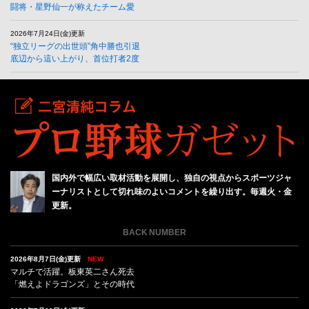
闘将・星野仙一が称えたチーム愛
2026年7月24日(金)更新
“独立リーグの出世頭”角中勝也引退
底辺から這い上がり、首位打者2度
国内外で幅広い取材活動を展開し、独自の視点からスポーツジャ
ーナリストとして切れ味のよいコメントを繰り出す。毎週火・金
更新。
BACK NUMBER
2026年8月7日(金)更新
NEW
マルチで活躍。板東英二さん死去
「燃えよドラゴンズ」とその時代