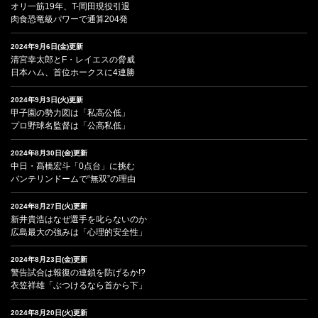
オリ一筋19年、T-岡田現役引退
肉食恐竜級パワーで通算204発
2024年9月6日(金)更新
清宮幸太郎とF・レイエスの脅威
日本ハム、首位ホークスに4連勝
2024年9月3日(火)更新
甲子園の勢力図は「私高公低」
プロ野球名監督は「公高私低」
2024年8月30日(金)更新
中日・髙橋宏斗「0点台」に挑む
バンテリンドームで“無双”の理由
2024年8月27日(火)更新
新井貴浩はなぜ選手を叱らないのか
広島最大の強みは「心理的安全性」
2024年8月23日(金)更新
警告試合は報復の連鎖を防げるか!?
衣笠祥雄「ぶつけるなら首から下」
2024年8月20日(火)更新