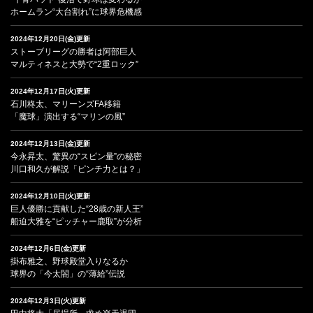
ホームラン“大台割れ”に球界危機感
2024年12月20日(金)更新
ストーブリーグの勝者は阿部巨人
マルティネスと大勢で“2重ロック”
2024年12月17日(火)更新
石川柊太、マリーンズFA移籍
「魔球」演出する“マリンの風”
2024年12月13日(金)更新
今永昇太、驚異の“スピン量”の秘密
川口和久が解説「ピンチ力とは？」
2024年12月10日(火)更新
巨人優勝に貢献した“28歳の新人王”
船迫大雅を“ピッチャー鹿取”が分析
2024年12月6日(金)更新
掛布雅之、野球殿堂入りなるか
球界の「今太閤」の“薄給”伝説
2024年12月3日(火)更新