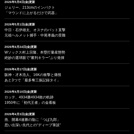
2026年5月8日(金)更新
ジェリー、213cmのインパクト
「マウンドに上がるだけで武器」
2026年5月1日(金)更新
中日・石伊雄太、オスナのバット直撃
元祖ヘルメット捕手・中尾孝義の受難
2026年4月24日(金)更新
Wソックス村上宗隆、本塁打量産態勢
絶妙の選球眼で“審判キラー”ぶり発揮
2026年4月17日(金)更新
阪神・才木浩人、16Kの衝撃と痛恨
あと3つで「最多奪三振記録タイ」
2026年4月10日(金)更新
ロッテ、4934勝4934敗の軌跡
1950年に「初代王者」の金看板
2026年4月3日(金)更新
燕、開幕4連勝の陰に「つば九郎」
思い出深い先代との“ディープ筆談”