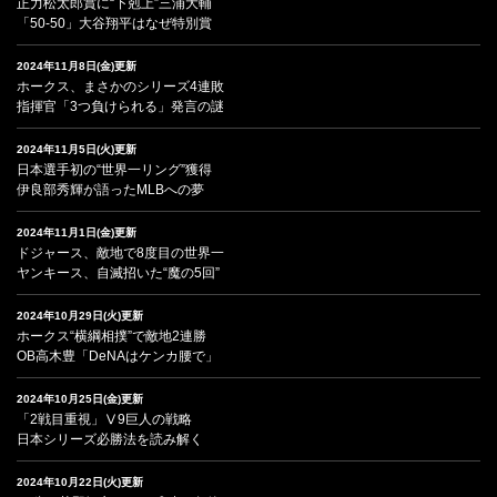
正力松太郎賞に“下剋上”三浦大輔
「50-50」大谷翔平はなぜ特別賞
2024年11月8日(金)更新
ホークス、まさかのシリーズ4連敗
指揮官「3つ負けられる」発言の謎
2024年11月5日(火)更新
日本選手初の“世界一リング”獲得
伊良部秀輝が語ったMLBへの夢
2024年11月1日(金)更新
ドジャース、敵地で8度目の世界一
ヤンキース、自滅招いた“魔の5回”
2024年10月29日(火)更新
ホークス“横綱相撲”で敵地2連勝
OB高木豊「DeNAはケンカ腰で」
2024年10月25日(金)更新
「2戦目重視」Ⅴ9巨人の戦略
日本シリーズ必勝法を読み解く
2024年10月22日(火)更新