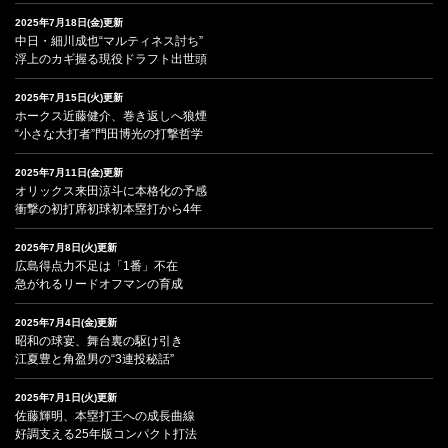
2025年7月18日(金)更新
中日・細川成也“マルティネス討ち”
浮上のカギ握る現役ドラフト出世頭
2025年7月15日(火)更新
ホークス近藤健介、巻き返しへ狼煙
“小さな大打者”門田博光の打撃哲学
2025年7月11日(金)更新
オリックス来田涼斗に本格化の予感
衝撃の初打席初球初本塁打から4年
2025年7月8日(火)更新
広島得点力不足は「1番」不在
急がれるリードオフマンの育成
2025年7月4日(金)更新
昭和の球宴、舞台裏の駆け引き
江夏豊と角盈男の“3連投秘話”
2025年7月1日(火)更新
佐藤輝明、本塁打王への成長曲線
好調支える25年版コンパクト打法