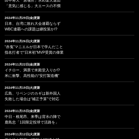
田中将大「居場所」求め楽天退団
「意気に感じる」大エースの不憫
2024年11月29日(金)更新
日本、台湾に敗れ大会連覇ならず
WBC連覇への課題は継投策か!?
2024年11月26日(火)更新
“赤鬼”マニエルが日本で学んだこと
指名打者で“日米初”MVP受賞の偉業
2024年11月22日(金)更新
イチロー、満票で米殿堂入りか!?
米に衝撃、高性能の“安打製造機”
2024年11月19日(火)更新
広島、リベンジのカギは新外国人
失敗した場合は“補正予算”で対応
2024年11月15日(金)更新
中日・根尾昂、来季は背水の陣で
鹿島忠「1回限定投球で活路を」
2024年11月12日(火)更新