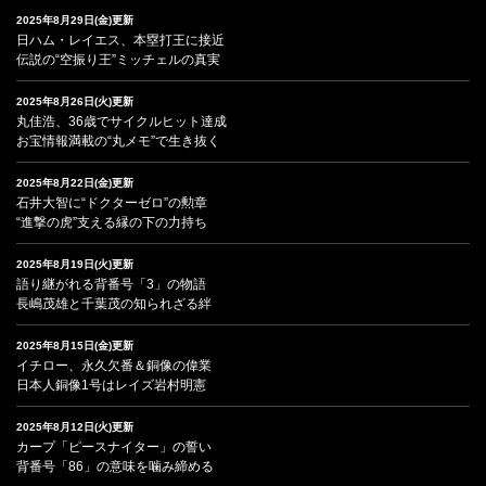
2025年8月29日(金)更新
日ハム・レイエス、本塁打王に接近
伝説の“空振り王”ミッチェルの真実
2025年8月26日(火)更新
丸佳浩、36歳でサイクルヒット達成
お宝情報満載の“丸メモ”で生き抜く
2025年8月22日(金)更新
石井大智に“ドクターゼロ”の勲章
“進撃の虎”支える縁の下の力持ち
2025年8月19日(火)更新
語り継がれる背番号「3」の物語
長嶋茂雄と千葉茂の知られざる絆
2025年8月15日(金)更新
イチロー、永久欠番＆銅像の偉業
日本人銅像1号はレイズ岩村明憲
2025年8月12日(火)更新
カープ「ピースナイター」の誓い
背番号「86」の意味を噛み締める