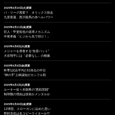
2025年4月15日(火)更新
パ・リーグ異変？ オリックス快走
九里亜蓮、西川龍馬の赤ヘルパワー
2025年4月11日(金)更新
巨人・甲斐拓也の送球メカニズム
中尾孝義「ヒジから先で叩け！」
2025年4月8日(火)更新
メジャーを席巻する“魚雷バット”
大谷翔平には「必要なし」の根拠
2025年4月4日(金)更新
昨季1試合平均2.61得点の中日
“神の手”上林誠知がカンフル剤
2025年4月1日(火)更新
ルーキー佐々木朗希の“悪戦苦闘”
制球難の理由は技術かメンタルか
2025年3月28日(金)更新
12球団、スローガンに込めた思い
野村克也は名コピーライターか!?