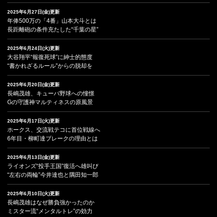
2025年6月27日(金)更新
年俸500万の「4番」山本大斗とは
長距離砲の条件充たした“千葉の星”
2025年6月24日(火)更新
大谷翔平“報復死球”に紳士的態度
“書かれざるルール”からの脱却を
2025年6月20日(金)更新
長嶋茂雄、キューバ野球への憧憬
Gの守護神マルティネスの原風景
2025年6月17日(火)更新
ホークス、交流戦テコに首位戦線へ
6年目・柳町達ブレークの理由とは
2025年6月13日(金)更新
ライオンズ“投手王国”復活へ雄叫び
“左右の両輪”今井達也と隅田知一郎
2025年6月10日(火)更新
長嶋茂雄はなぜ勝負強かったのか
ミスター流“メンタルトレ”の効力