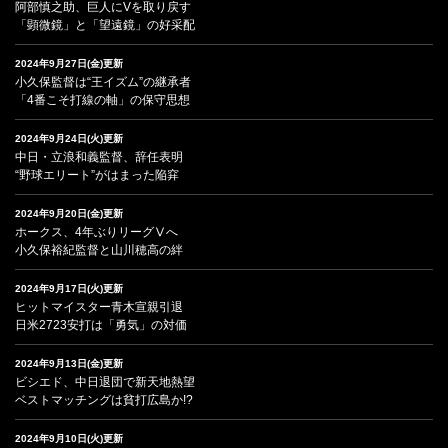
阿部慎之助、巨人にVを取り戻す
「顕微鏡」と「望遠鏡」の好采配
2024年9月27日(金)更新
小久保監督は“王イズム”の継承者
「4番こそ打線の軸」の保守思想
2024年9月24日(火)更新
中日・立浪和義監督、辞任表明
“野球エリート”がはまった陥穽
2024年9月20日(金)更新
ホークス、4年ぶりリーグⅤへ
小久保裕紀監督と山川穂高の絆
2024年9月17日(火)更新
ヒットマイスター青木宣親引退
日米2723安打は「勇気」の対価
2024年9月13日(金)更新
ビシエド、中日退団で新天地熱望
ベストマッチングは貧打広島か!?
2024年9月10日(火)更新