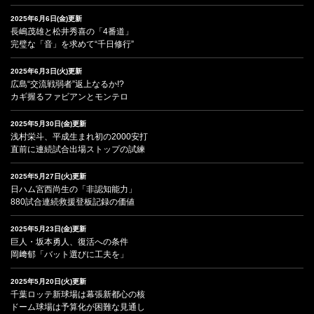
2025年6月6日(金)更新
長嶋茂雄と松井秀喜の「4番道」
完璧な「音」を求めて“千日修行”
2025年6月3日(火)更新
広島“交流戦弱者”返上なるか!?
カギ握るファビアンとモンテロ
2025年5月30日(金)更新
浅村栄斗、平成生まれ初の2000安打
直前に連続試合出場ストップの試練
2025年5月27日(火)更新
日ハム宮西尚生の「非認知能力」
880試合連続救援登板記録の価値
2025年5月23日(金)更新
巨人・坂本勇人、復活への条件
岡﨑郁「バット選びに工夫を」
2025年5月20日(火)更新
千葉ロッテ新球場は幕張新都心の核
ドーム球場は予算化が困難な見通し