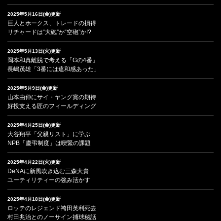
2025年5月16日(金)更新
巨人とホークス、トレードの損得
リチャードは“大砲”か“空砲”か!?
2025年5月13日(火)更新
岡本和真離脱で考える「Gの4番」
長嶋茂雄「3番には違和感あった」
2025年5月9日(金)更新
山本由伸にサイ・ヤング賞の期待
好投支える匠のフィールディング
2025年4月25日(金)更新
大谷翔平「父親リスト」に学ぶ
NPB「慶弔制度」は喫緊の課題
2025年4月22日(火)更新
DeNAに新風吹き込む三森大貴
ユーティリティーの強み活かす
2025年4月18日(金)更新
ロッテのレジェンド袴田英利死去
村田兆治とのノーサイン捕球秘話