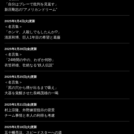
「自分はプレーで批判を見返す」
新庄剛志の“アメリカンドリーム”
2025年3月4日(火)更新
＜名言集＞
「ホンマ、人殺しでもしたんか!?」
清原和博、巨人1年目の希望と葛藤
2025年2月28日(金)更新
＜名言集＞
「24時間の中の、わずか何秒」
衣笠祥雄、壮絶なる“鉄人伝説”
2025年2月25日(火)更新
＜名言集＞
「尻の穴から煙が出るまで吸え」
大器を覚醒させた長嶋茂雄の一喝
2025年2月21日(金)更新
村上宗隆、外野練習指示の背景
チーム事情と本人の利得も考慮
2025年2月18日(火)更新
五十幡亮汰、スピードスターへの道