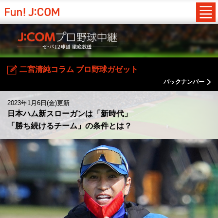
二宮清純コラム プロ野球ガゼット
バックナンバー
2023年1月6日(金)更新
日本ハム新スローガンは「新時代」
「勝ち続けるチーム」の条件とは？