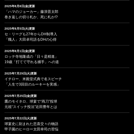
2025年8月8日(金)更新
「ハマのジョーカー」藤浪晋太郎
巻き返しの切り札か、死に札か!?
2025年8月5日(火)更新
セ・リーグも27年からDH制導入
「職人」大田卓司語るDHの心得
2025年8月1日(金)更新
ロッテ寺地隆成の「日々是精進」
19歳「打てて守れる捕手」への道
2025年7月29日(火)更新
イチロー、米殿堂式典で名スピーチ
「人生で3回目のルーキーを実感」
2025年7月25日(金)更新
鷹のモイネロ、球宴で“両刀”投球
元祖“スイッチ投法”近田豊年とは
2025年7月22日(火)更新
球宴史に刻まれた悲喜交々の物語
甲子園のヒーロー太田幸司の苦悩