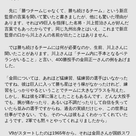
先に「勝つチームじゃなくて、勝ち続けるチーム」という新庄
監督の言葉を聞いて驚いたと書きましたが、他にも驚いた理由が
あります。それはV9巨人を指揮した名将・川上哲治さんが好んだ
言葉でもあったからです。同じ九州出身とはいえ、これまで新庄
監督の口から川上さんの名前が出たことはありません。
では勝ち続けるチームには何が必要なのか。生前、川上さんに
聞いたことがあります。川上さんは「チーム内に手本となるベテ
ランがいること」と言い、400勝投手の金田正一さんの例をあげま
した。
「金田については、あれほど猛練習、猛練習の選手はいなかった
ですね。彼は巨人に入って勝ち星はそう稼がなかったけれど、練
習をしっかりやるということでチームに大きなプラスを与えた。
しかし、私は彼を2軍に落としたこともあるんです。どんな大投手
でも、腕が痛かったり、あるいは不調だったりして自信を失って
いたら並みの選手ですからね。過去の実績だけじゃ、この世界は
仕事ができない。でも、そのへんは彼もよくわかってくれていた
ようです。2軍でも黙々とやってくれよりましたから」
V9がスタートしたのは1965年から。それは金田さんが国鉄スワ