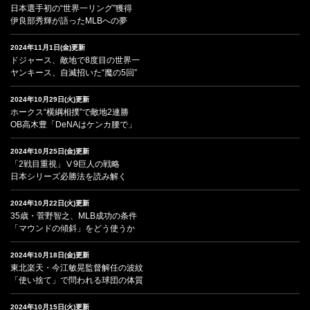
日本選手初の“世界一リング”獲得
伊良部秀輝が語ったMLBへの夢
2024年11月1日(金)更新
ドジャース、敵地で8度目の世界一
ヤンキース、自滅招いた“魔の5回”
2024年10月29日(火)更新
ホークス“横綱相撲”で敵地2連勝
OB高木豊「DeNAはケンカ腰で」
2024年10月25日(金)更新
「2戦目重視」Ⅴ9巨人の戦略
日本シリーズ必勝法を読み解く
2024年10月22日(火)更新
35歳・菅野智之、MLB成功の条件
「マウンドの傾斜」をどう使うか
2024年10月18日(金)更新
東北楽天・今江敏晃監督解任の波紋
「使い捨て」で問われる球団の体質
2024年10月15日(火)更新