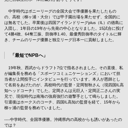
中学時代はポニーリーグの全国大会で準優勝を果たしたもの
の、高校（柳ヶ浦・大分）では甲子園出場を果たせず、全国的に
は無名でした。卒業後は四国アイランドリーグplus（IL）の徳島に
入団し、1年目の19年から先発の中心となりました。15試合に投げ
て4勝4敗、64奪三振、防御率1.40。最優秀防御率のタイトルに輝
き、チームのリーグ優勝と独立リーグ日本一に貢献しました。
「最短でNPBへ」
19年秋、西武からドラフト7位で指名されました。その直後、私
が編集長を務める「スポーツコミュニケーションズ」において担
当者が上間投手にインタビューを行っています。本人が恩師とし
て名前をあげたのが、高校時代の監督・定岡智秋さん（現四国IL高
知ヘッドコーチ）でした。定岡さんは元巨人・定岡正二さんの実
兄で、現役時代は南海の強肩強打の遊撃手として鳴らしました。
引退後はホークスのコーチ、四国IL高知の監督を経て、15年から
柳ヶ浦の監督を務めていました。
----中学時代、全国準優勝。沖縄県内の高校からも誘いがあったの
では？