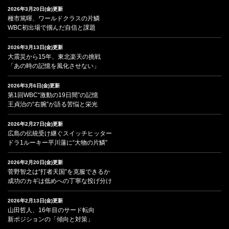
2026年3月20日(金)更新
種市篤暉、ワールドクラスの片鱗
WBC初出場で掴んだ自信と課題
2026年3月13日(金)更新
大震災から15年、東北楽天の挑戦
「あの時の記憶を風化させない」
2026年3月6日(金)更新
第1回WBC“激動の19日間”の記憶
王貞治の“右腕”が語る苦悩と栄光
2026年2月27日(金)更新
広島の伝統受け継ぐスイッチヒッター
ドラ1ルーキー平川蓮に“大物の片鱗”
2026年2月20日(金)更新
菅野智之は“打者天国”を克服できるか
成功のカギは低めへの丁寧な投げ分け
2026年2月13日(金)更新
山田哲人、16年目のサード転向
新ポジションの「傾向と対策」