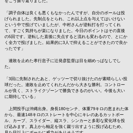
をこう振り返りました。
「調子自体は良くも悪くもなかったんですが、自分のボールは投
げられました。先制点をとられ、これ以上点を与えてはいけない
という中で投げていましたが、中村さんが逆転打を打ってくれ
て、すごく気持ちが楽になりました。今日のポイントはその直後
の5回です。逆転した直後に失点すると流れも変わるので、とにか
く全力で投げました。結果的に3人で抑えることができたので良か
ったです」
連敗を止めた孝行息子に辻発彦監督は目を細めっぱなしでし
た。
「3回に先制されたあと、ゲッツーで切り抜けたのが素晴らしい投
球だった。連敗を止めてくれたんだから大きな勝利。コントロー
ルが良く、ストライクゾーンで勝負できるのがいい。今後も大い
に期待している」
上間投手は沖縄出身。身長180センチ、体重79キロの恵まれた体
から、最速148キロのストレートを中心にキレのあるカットボー
ル、カーブ、スライダー、縦スラ、シンカーと多彩な変化球を投
げ込みます。真上から軸足を強く蹴リ出すように投げ込むため、
見た目以上にボールに威力がありそうです。