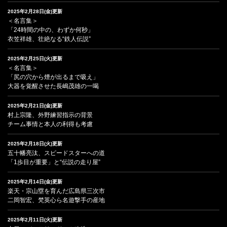
2025年2月28日(金)更新
＜名言集＞
「24時間の中の、わずか何秒」
衣笠祥雄、壮絶なる“鉄人伝説”
2025年2月25日(火)更新
＜名言集＞
「尻の穴から煙が出るまで吸え」
大器を覚醒させた長嶋茂雄の一喝
2025年2月21日(金)更新
村上宗隆、外野練習指示の背景
チーム事情と本人の利得も考慮
2025年2月18日(火)更新
五十幡亮汰、スピードスターへの道
「1歩目が重要」と“伝説の走り屋”
2025年2月14日(金)更新
楽天・宗山塁を育んだ広島県三次市
二岡智宏、梵英心ら名遊撃手の産地
2025年2月11日(火)更新