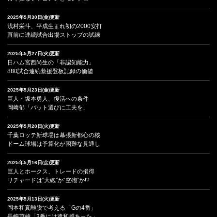
2025年5月30日(金)更新
浅村栄斗、平成生まれ初の2000安打
直前に連続試合出場ストップの試練
2025年5月27日(火)更新
日ハム宮西尚生の「非認知能力」
880試合連続救援登板記録の価値
2025年5月23日(金)更新
巨人・坂本勇人、復活への条件
岡﨑郁「バット選びに工夫を」
2025年5月20日(火)更新
千葉ロッテ新球場は幕張新都心の核
ドーム球場は予算化が困難な見通し
2025年5月16日(金)更新
巨人とホークス、トレードの損得
リチャードは“大砲”か“空砲”か!?
2025年5月13日(火)更新
岡本和真離脱で考える「Gの4番」
長嶋茂雄「3番には違和感あった」