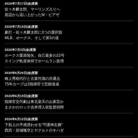
2026年7月17日(金)更新
佐々木麟太郎、マーリンズ入りへ
底辺から這い上がったM・ピアザ
2026年7月10日(金)更新
豪打・佐々木麟太郎に3つの選択肢
MLB、ホークス、そして第3の道
2026年7月3日(金)更新
ホークス栗原陵矢、自己最多の22号
スイング軌道体得でホームラン急増
2026年6月26日(金)更新
橋上秀樹代行と古葉竹識の共通点
75年カープは3指揮官で悲願達成
2026年6月19日(金)更新
指揮官交代劇は東北楽天のお家芸か
まさかのロッテ吉井理人前監督招聘
2026年6月12日(金)更新
下剋上の予感漂わせる“守護神左腕”
西武・岩城颯空とヤクルトのキハダ