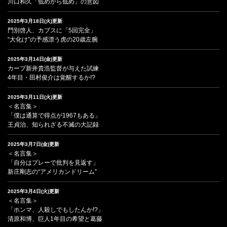
川口和久「低めから低め」の意図
2025年3月18日(火)更新
門別啓人、カブスに「5回完全」
“大化け”の予感漂う虎の20歳左腕
2025年3月14日(金)更新
カープ新井貴浩監督が与えた試練
4年目・田村俊介は覚醒するか!?
2025年3月11日(火)更新
＜名言集＞
「僕は通算で得点が1967もある」
王貞治、知られざる不滅の大記録
2025年3月7日(金)更新
＜名言集＞
「自分はプレーで批判を見返す」
新庄剛志の“アメリカンドリーム”
2025年3月4日(火)更新
＜名言集＞
「ホンマ、人殺しでもしたんか!?」
清原和博、巨人1年目の希望と葛藤