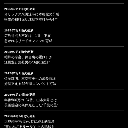
2025年7月11日(金)更新
オリックス来田涼斗に本格化の予感
衝撃の初打席初球初本塁打から4年
2025年7月8日(火)更新
広島得点力不足は「1番」不在
急がれるリードオフマンの育成
2025年7月4日(金)更新
昭和の球宴、舞台裏の駆け引き
江夏豊と角盈男の“3連投秘話”
2025年7月1日(火)更新
佐藤輝明、本塁打王への成長曲線
好調支える25年版コンパクト打法
2025年6月27日(金)更新
年俸500万の「4番」山本大斗とは
長距離砲の条件充たした“千葉の星”
2025年6月24日(火)更新
大谷翔平“報復死球”に紳士的態度
“書かれざるルール”からの脱却を