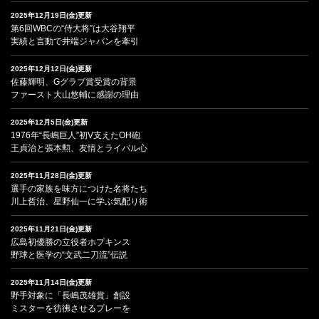
2025年12月19日(金)更新
第6回WBCの“侍大将”は大谷翔平
実績と言動で井端ジャパンを牽引
2025年12月12日(金)更新
佐藤輝明、Gグラブ賞受賞の背景
ファースト大山悠輔に感謝の理由
2025年12月5日(金)更新
1976年“長嶋巨人”初V支えたOH砲
王貞治と張本勲、友情とライバル心
2025年11月28日(金)更新
選手の家族を味方につけた名将たち
川上哲治、星野仙一に学ぶ気配り術
2025年11月21日(金)更新
広島初優勝の立役者ホプキンス
野球と医学の“文武二刀流”伝説
2025年11月14日(金)更新
野手対象に「長嶋茂雄賞」創設
ミスターを彷彿させるプレーを