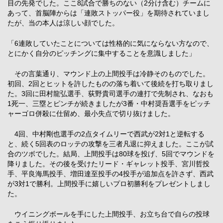
目の先発でした。ここ8試合で勝ちのない（2分け含む）チームに
あって、首脳陣からは「連敗ストッパー役」を期待されていまし
たが、当の本人は涼しい顔でした。
「6連敗していたことについては性格的に気にならない方なので、
とにかく自分のピッチングに集中することを意識しました」
その言葉通り、マウンド上の上間投手は冷静そのものでした。
初回、2回とヒットを許したものの落ち着いて後続を打ち取りまし
た。3回に田村龍弘選手、荻野貴司選手の連打で先制され、なおも
1死一、三塁とピンチが続きましたが3番・中村奨吾選手をピッチ
ャーゴロ併殺に仕留め、最小失点で切り抜けました。
4回、中村剛也選手の2点タイムリーで西武が2対1と逆転する
と、続く5回表のロッテの攻撃を三者凡退に抑えました。ここが試
合のツボでした。結局、上間投手は80球を投げ、5回でマウンドを
降りました。その後を受けたリード・ギャレット投手、宮川哲投
手、平良海馬投手、増田達至投手の4投手が追加点を許さず、西武
が3対1で勝利。上間投手に嬉しいプロ初勝利をプレゼントしまし
た。
ウイニングボールを手にした上間投手、お立ち台で自らの投球