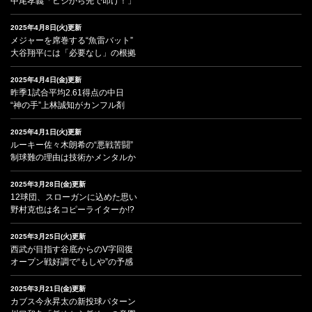
中尾孝義「ヒジから先で叩け！」
2025年4月8日(火)更新
メジャーを席巻する“魚雷バット”
大谷翔平には「必要なし」の根拠
2025年4月4日(金)更新
昨季1試合平均2.61得点の中日
“神の手”上林誠知がカンフル剤
2025年4月1日(火)更新
ルーキー佐々木朗希の“悪戦苦闘”
制球難の理由は技術かメンタルか
2025年3月28日(金)更新
12球団、スローガンに込めた思い
野村克也は名コピーライターか!?
2025年3月25日(火)更新
西武が目指す谷底からのV字回復
オープン戦好調で“もしや”の予感
2025年3月21日(金)更新
カブス今永昇太の新投球パターン