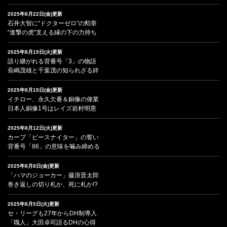
2025年8月22日(金)更新
石井大智に“ドクターゼロ”の勲章
“進撃の虎”支える縁の下の力持ち
2025年8月19日(火)更新
語り継がれる背番号「3」の物語
長嶋茂雄と千葉茂の知られざる絆
2025年8月15日(金)更新
イチロー、永久欠番＆銅像の偉業
日本人銅像1号はレイズ岩村明憲
2025年8月12日(火)更新
カープ「ピースナイター」の誓い
背番号「86」の意味を噛み締める
2025年8月8日(金)更新
「ハマのジョーカー」藤浪晋太郎
巻き返しの切り札か、死に札か!?
2025年8月5日(火)更新
セ・リーグも27年からDH制導入
「職人」大田卓司語るDHの心得