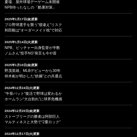
夏場、屋外球場デーゲーム未開催
NPB待ったなしの「酷暑対策」
2025年1月17日(金)更新
プロ野球選手を襲う“寝違え”リスク
和田毅は“オーダーメイド枕”で対応
2025年1月14日(火)更新
NPB、ピッチャー出身監督が半数
ノムさん“投手NG”発言も今や昔
2025年1月10日(金)更新
野茂英雄、MLBデビューから30年
仰木彬が明かした“鉄腕”との共通点
2024年12月24日(火)更新
“牛骨バット”復活で野球は変わるか
ホームラン“大台割れ”に球界危機感
2024年12月20日(金)更新
ストーブリーグの勝者は阿部巨人
マルティネスと大勢で“2重ロック”
2024年12月17日(火)更新