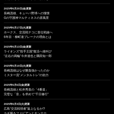
2025年6月20日(金)更新
長嶋茂雄、キューバ野球への憧憬
Gの守護神マルティネスの原風景
2025年6月17日(火)更新
ホークス、交流戦テコに首位戦線へ
6年目・柳町達ブレークの理由とは
2025年6月13日(金)更新
ライオンズ“投手王国”復活へ雄叫び
“左右の両輪”今井達也と隅田知一郎
2025年6月10日(火)更新
長嶋茂雄はなぜ勝負強かったのか
ミスター流“メンタルトレ”の効力
2025年6月6日(金)更新
長嶋茂雄と松井秀喜の「4番道」
完璧な「音」を求めて“千日修行”
2025年6月3日(火)更新
広島“交流戦弱者”返上なるか!?
カギ握るファビアンとモンテロ