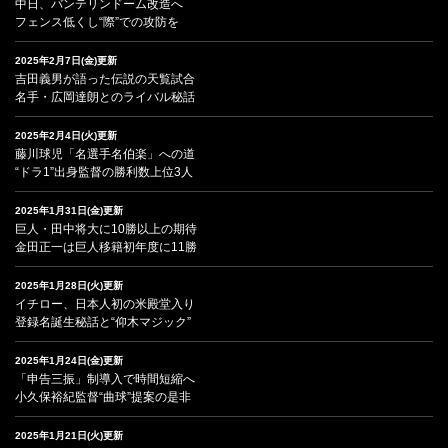
中日、バンテリンドーム改造へ
フェンス低くし“際”での攻防を
2025年2月7日(金)更新
吉田義男が語った伝説の天覧試合
名手・広岡達朗とのライバル秘話
2025年2月4日(火)更新
藤川球児「名選手名伯楽」への道
“ドラ1”出身監督の勝利数上位3人
2025年1月31日(金)更新
巨人・田中将大に10勝以上の期待
金田正一は巨人移籍初年度に11勝
2025年1月28日(火)更新
イチロー、日本人初の米殿堂入り
登録名誕生秘話と“仰木マジック”
2025年1月24日(金)更新
「申告三振」制導入で時間短縮へ
小久保裕紀監督“曲球”提案の是非
2025年1月21日(火)更新