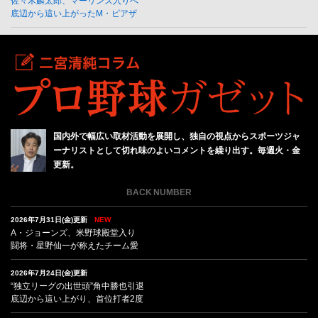
佐々木麟太郎、マーリンズ入りへ
底辺から這い上がったM・ピアザ
国内外で幅広い取材活動を展開し、独自の視点からスポーツジャ
ーナリストとして切れ味のよいコメントを繰り出す。毎週火・金
更新。
BACK NUMBER
2026年7月31日(金)更新
NEW
A・ジョーンズ、米野球殿堂入り
闘将・星野仙一が称えたチーム愛
2026年7月24日(金)更新
“独立リーグの出世頭”角中勝也引退
底辺から這い上がり、首位打者2度