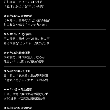
石川柊太、マリーンズFA移籍
「魔球」演出する“マリンの風”
2024年12月13日(金)更新
今永昇太、驚異の“スピン量”の秘密
川口和久が解説「ピンチ力とは？」
2024年12月10日(火)更新
巨人優勝に貢献した“28歳の新人王”
船迫大雅を“ピッチャー鹿取”が分析
2024年12月6日(金)更新
掛布雅之、野球殿堂入りなるか
球界の「今太閤」の“薄給”伝説
2024年12月3日(火)更新
田中将大「居場所」求め楽天退団
「意気に感じる」大エースの不憫
2024年11月29日(金)更新
日本、台湾に敗れ大会連覇ならず
WBC連覇への課題は継投策か!?
2024年11月26日(火)更新