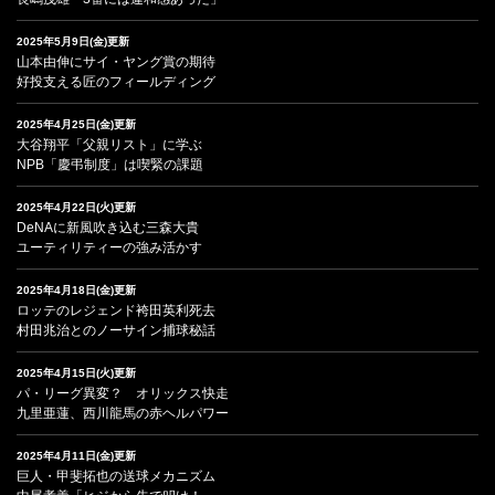
2025年5月9日(金)更新
山本由伸にサイ・ヤング賞の期待
好投支える匠のフィールディング
2025年4月25日(金)更新
大谷翔平「父親リスト」に学ぶ
NPB「慶弔制度」は喫緊の課題
2025年4月22日(火)更新
DeNAに新風吹き込む三森大貴
ユーティリティーの強み活かす
2025年4月18日(金)更新
ロッテのレジェンド袴田英利死去
村田兆治とのノーサイン捕球秘話
2025年4月15日(火)更新
パ・リーグ異変？ オリックス快走
九里亜蓮、西川龍馬の赤ヘルパワー
2025年4月11日(金)更新
巨人・甲斐拓也の送球メカニズム