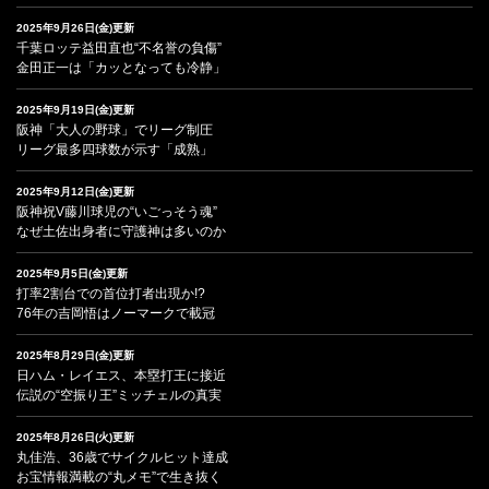
2025年9月26日(金)更新
千葉ロッテ益田直也“不名誉の負傷”
金田正一は「カッとなっても冷静」
2025年9月19日(金)更新
阪神「大人の野球」でリーグ制圧
リーグ最多四球数が示す「成熟」
2025年9月12日(金)更新
阪神祝V藤川球児の“いごっそう魂”
なぜ土佐出身者に守護神は多いのか
2025年9月5日(金)更新
打率2割台での首位打者出現か!?
76年の吉岡悟はノーマークで載冠
2025年8月29日(金)更新
日ハム・レイエス、本塁打王に接近
伝説の“空振り王”ミッチェルの真実
2025年8月26日(火)更新
丸佳浩、36歳でサイクルヒット達成
お宝情報満載の“丸メモ”で生き抜く