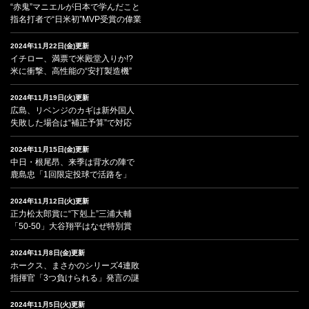
“赤鬼”マニエルが日本で学んだこと
指名打者で“日米初”MVP受賞の偉業
2024年11月22日(金)更新
イチロー、満票で米殿堂入りか!?
米に衝撃、高性能の“安打製造機”
2024年11月19日(火)更新
広島、リベンジのカギは新外国人
失敗した場合は“補正予算”で対応
2024年11月15日(金)更新
中日・根尾昂、来季は背水の陣で
鹿島忠「1回限定投球で活路を」
2024年11月12日(火)更新
正力松太郎賞に“下剋上”三浦大輔
「50-50」大谷翔平はなぜ特別賞
2024年11月8日(金)更新
ホークス、まさかのシリーズ4連敗
指揮官「3つ負けられる」発言の謎
2024年11月5日(火)更新