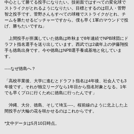
中心として勝てる投手になりたい。技術面ではすべての変化球で
ストライクがとれるようになりたい。目標とするのは巨人・菅野
智之投手です。菅野さんもすべての球種でストライクがとれ、チ
ームを勝たせるピッチャーですから。僕も早く1軍のマウンドで投
げ、勝ちたいですね」
上間投手が所属していた徳島は昨秋まで8年連続でNPB球団にド
ラフト指名選手を送り出しています。西武では2歳年上の伊藤翔投
手も徳島出身です。今や徳島はNPB選手養成基地と化していま
す。
----なぜ徳島へ？
「高校卒業後、大学に進むとドラフト指名は4年後、社会人でも3
年後です。それが独立リーグなら1年目から指名対象となる。1年
でも早くプロに行くために徳島に行ったんです」
沖縄、大分、徳島、そして埼玉----。桜前線のように北上した上
間投手が大輪の花を咲かせるのはこれからです。
*文中データは5月10日時点。