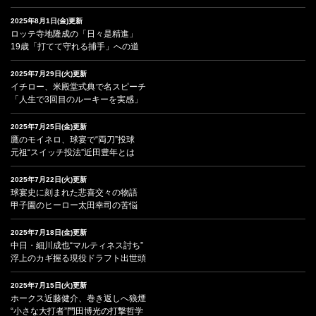
2025年8月1日(金)更新
ロッテ寺地隆成の「日々是精進」
19歳「打てて守れる捕手」への道
2025年7月29日(火)更新
イチロー、米殿堂式典で名スピーチ
「人生で3回目のルーキーを実感」
2025年7月25日(金)更新
鷹のモイネロ、球宴で“両刀”投球
元祖“スイッチ投法”近田豊年とは
2025年7月22日(火)更新
球宴史に刻まれた悲喜交々の物語
甲子園のヒーロー太田幸司の苦悩
2025年7月18日(金)更新
中日・細川成也“マルティネス討ち”
浮上のカギ握る現役ドラフト出世頭
2025年7月15日(火)更新
ホークス近藤健介、巻き返しへ狼煙
“小さな大打者”門田博光の打撃哲学