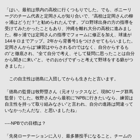
「はい。最初は県内の高校に行くつもりでした。でも、ポニーリ
ーグのチーム代表と定岡さんが知り合いで、“高校は定岡さんの柳
ヶ浦はどうだ？”と勧められたんです。プロ野球出身の方の指導を
受けてみたかったこともあり、沖縄を離れ大分の高校に進みまし
た。柳ヶ浦では定岡さんの指導でフォームに修正を加え、球速が
144キロまでアップ。2年から背番号1をつけさせてもらいました。
定岡さんからは“練習はやらされるのではなく、自分からするも
の”と徹底され、“全て自分で考え、そして疑問に思ったことは自分
から聞きに来い”と。そのおかげでずっと考えて野球をする癖がつ
きました」
この自主性は徳島に入団してからも生きたと言います。
「徳島の監督は牧野塁さん（元オリックスなど。現BCリーグ群馬
監督）でした。牧野さんから最初に“NPBに行きたいなら、練習は
自主性を持って取り組みなさい”と言われ、自分の進路は間違って
いなかったんだな、と思いましたね」
----NPBでの目標は？
「先発ローテーションに入り、最多勝投手になること。チームの