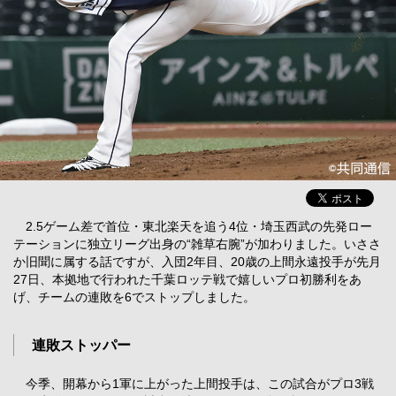
2.5ゲーム差で首位・東北楽天を追う4位・埼玉西武の先発ロー
テーションに独立リーグ出身の“雑草右腕”が加わりました。いささ
か旧聞に属する話ですが、入団2年目、20歳の上間永遠投手が先月
27日、本拠地で行われた千葉ロッテ戦で嬉しいプロ初勝利をあ
げ、チームの連敗を6でストップしました。
連敗ストッパー
今季、開幕から1軍に上がった上間投手は、この試合がプロ3戦