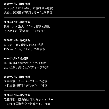
2026年4月24日(金)更新
Wソックス村上宗隆、本塁打量産態勢
絶妙の選球眼で“審判キラー”ぶり発揮
2026年4月17日(金)更新
阪神・才木浩人、16Kの衝撃と痛恨
あと3つで「最多奪三振記録タイ」
2026年4月10日(金)更新
ロッテ、4934勝4934敗の軌跡
1950年に「初代王者」の金看板
2026年4月3日(金)更新
燕、開幕4連勝の陰に「つば九郎」
思い出深い先代との“ディープ筆談”
2026年3月27日(金)更新
周東佑京、スーパープレーの背景
内野出身外野手特有のダイブ捕球
2026年3月24日(火)更新
佐藤輝明、勝負強さ示したタイムリー
いずれは国際大会で敬遠される打者に