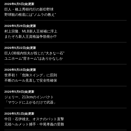
2026年6月5日(金)更新
巨人・橋上秀樹代行の新ID野球
野球観の根底には“ノムラの教え”
2026年5月29日(金)更新
村上宗隆、MLB新人王候補に浮上
またぞろ新人王資格論争勃発か!?
2026年5月22日(金)更新
巨人OB堀内恒夫が投じた“大きな一石”
ユニホーム“背ネーム”はありかなしか
2026年5月15日(金)更新
世界初！「危険スイング」に罰則
不断のルール見直しで安全性確保
2026年5月8日(金)更新
ジェリー、213cmのインパクト
「マウンドに上がるだけで武器」
2026年5月1日(金)更新
中日・石伊雄太、オスナのバット直撃
元祖ヘルメット捕手・中尾孝義の受難