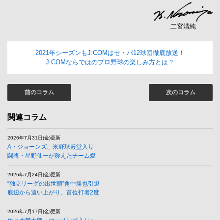
二宮清純
2021年シーズンもJ:COMはセ・パ12球団徹底放送！
J:COMならではのプロ野球の楽しみ方とは？
前のコラム
次のコラム
関連コラム
2026年7月31日(金)更新
A・ジョーンズ、米野球殿堂入り
闘将・星野仙一が称えたチーム愛
2026年7月24日(金)更新
“独立リーグの出世頭”角中勝也引退
底辺から這い上がり、首位打者2度
2026年7月17日(金)更新