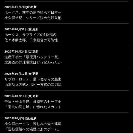
2025年11月7日(金)更新
ホークス、前年の屈辱晴らす日本一
小久保裕紀、シリーズ決めた好采配
2025年10月31日(金)更新
ホークス、サプライズの1位指名
佐々木麟太郎、日米競合の可能性
2025年10月24日(金)更新
道産子初の「最優秀バッテリー賞」
北海道の野球環境はどう変わったか
2025年10月17日(金)更新
サブローロッテ、最下位からの船出
山本功児方式とボビー方式の二刀流
2025年10月10日(金)更新
中日・松山晋也、育成初のセーブ王
「東北の隠し球」に惚れたスカウト
2025年10月3日(金)更新
小久保ホークス、苦しみの先の連覇
「逆転優勝への狼煙はあのゲーム」