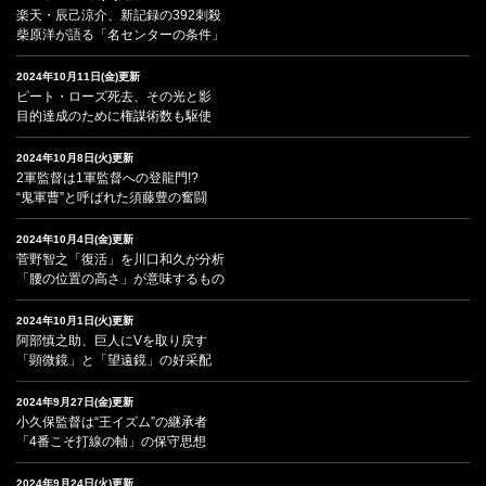
楽天・辰己涼介、新記録の392刺殺
柴原洋が語る「名センターの条件」
2024年10月11日(金)更新
ピート・ローズ死去、その光と影
目的達成のために権謀術数も駆使
2024年10月8日(火)更新
2軍監督は1軍監督への登龍門!?
“鬼軍曹”と呼ばれた須藤豊の奮闘
2024年10月4日(金)更新
菅野智之「復活」を川口和久が分析
「腰の位置の高さ」が意味するもの
2024年10月1日(火)更新
阿部慎之助、巨人にVを取り戻す
「顕微鏡」と「望遠鏡」の好采配
2024年9月27日(金)更新
小久保監督は“王イズム”の継承者
「4番こそ打線の軸」の保守思想
2024年9月24日(火)更新