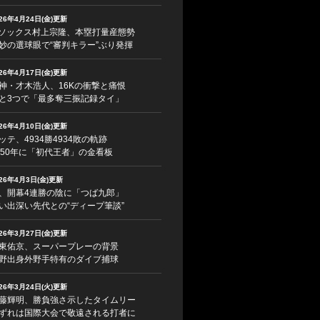
026年4月24日(金)更新
ソックス村上宗隆、本塁打量産態勢
妙の選球眼で“審判キラー”ぶり発揮
026年4月17日(金)更新
神・才木浩人、16Kの衝撃と痛恨
と3つで「最多奪三振記録タイ」
026年4月10日(金)更新
ッテ、4934勝4934敗の軌跡
950年に「初代王者」の金看板
026年4月3日(金)更新
、開幕4連勝の陰に「つば九郎」
い出深い先代との“ディープ筆談”
026年3月27日(金)更新
東佑京、スーパープレーの背景
野出身外野手特有のダイブ捕球
026年3月24日(火)更新
藤輝明、勝負強さ示したタイムリー
ずれは国際大会で敬遠される打者に