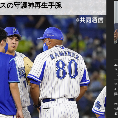
スの守護神再生手腕
2
マ
「
2
A
闘
2
“
底