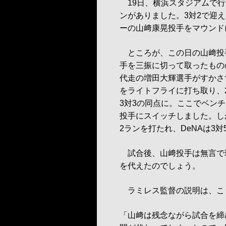
19日、横浜スタジアムで行
ンがありました。3対2で迎
ーの山﨑康晃投手をマウンド
ところが、この日の山﨑投
手を三振に切って取ったもの
代走の増田大輝選手がすかさ
をライトフライに打ち取り、
3対3の同点に。ここでベン
投手にスイッチしました。し
2ランを打たれ、DeNAは3
試合後、山﨑投手は無言で
を代えたのでしょう。
ラミレス監督の説明は、こ
「山﨑は残念ながら試合を締