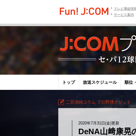
テレビ番組情
サービス案内
トップ
放送スケジュール
順位
二宮清純コラム プロ野球ガゼット
2020年7月31日(金)更新
DeNA山﨑康