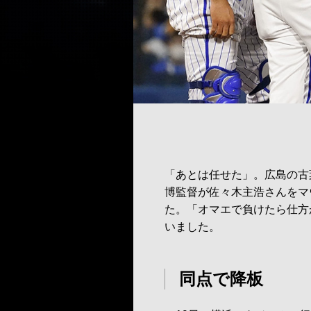
「あとは任せた」。広島の古
博監督が佐々木主浩さんをマ
た。「オマエで負けたら仕方
いました。
同点で降板