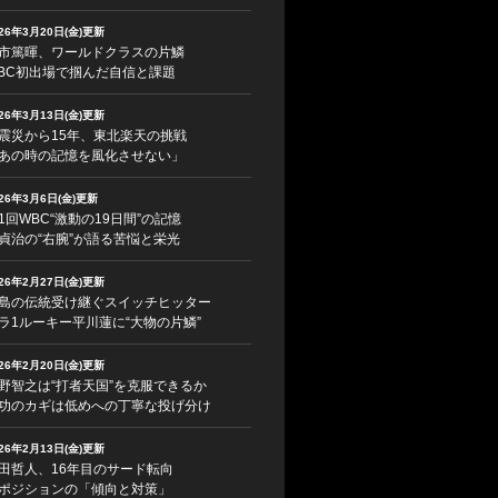
026年3月20日(金)更新
市篤暉、ワールドクラスの片鱗
BC初出場で掴んだ自信と課題
026年3月13日(金)更新
震災から15年、東北楽天の挑戦
あの時の記憶を風化させない」
026年3月6日(金)更新
1回WBC“激動の19日間”の記憶
貞治の“右腕”が語る苦悩と栄光
026年2月27日(金)更新
島の伝統受け継ぐスイッチヒッター
ラ1ルーキー平川蓮に“大物の片鱗”
026年2月20日(金)更新
野智之は“打者天国”を克服できるか
功のカギは低めへの丁寧な投げ分け
026年2月13日(金)更新
田哲人、16年目のサード転向
ポジションの「傾向と対策」