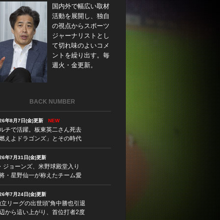
国内外で幅広い取材
活動を展開し、独自
の視点からスポーツ
ジャーナリストとし
て切れ味のよいコメ
ントを繰り出す。毎
週火・金更新。
BACK NUMBER
026年8月7日(金)更新
NEW
ルチで活躍。板東英二さん死去
燃えよドラゴンズ」とその時代
026年7月31日(金)更新
・ジョーンズ、米野球殿堂入り
将・星野仙一が称えたチーム愛
026年7月24日(金)更新
独立リーグの出世頭”角中勝也引退
辺から這い上がり、首位打者2度