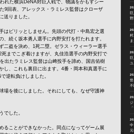
われた横浜DeNA対巨人戦で、物議をかもすシー
2
えた9回表、アレックス・ラミレス監督はクローザ
巨
に送りました。
野
2
手はピリッとしません。先頭の代打・中島宏之選
村
の、続く坂本勇人選手に内野安打を打たれます。
ま
ず二盗を決め、1死二塁。ゼラス・ウィーラー選手
2
2死までこぎ着けますが、丸佳浩選手の内野安打で
巨
チを出たラミレス監督は山﨑投手を諦め、国吉佑樹
ユ
かし、これも裏目に出ます。4番・岡本和真選手に
2
対5で逆転負けしました。
世
不
球場を後にしました。それにしても、なぜ守護神
2
ジ
「
うでした。
2
中
めることができなかった。同点になってゲーム展
元