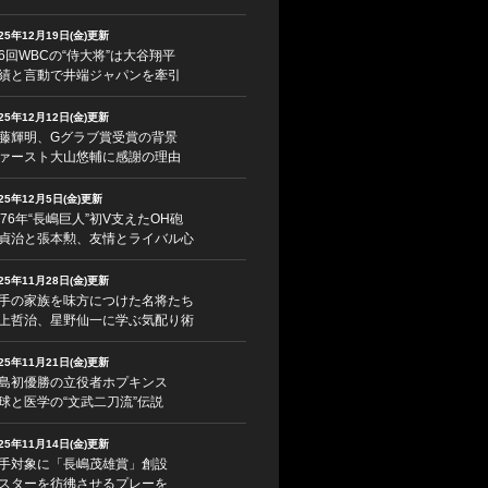
025年12月19日(金)更新
6回WBCの“侍大将”は大谷翔平
績と言動で井端ジャパンを牽引
025年12月12日(金)更新
藤輝明、Gグラブ賞受賞の背景
ァースト大山悠輔に感謝の理由
025年12月5日(金)更新
976年“長嶋巨人”初V支えたOH砲
貞治と張本勲、友情とライバル心
025年11月28日(金)更新
手の家族を味方につけた名将たち
上哲治、星野仙一に学ぶ気配り術
025年11月21日(金)更新
島初優勝の立役者ホプキンス
球と医学の“文武二刀流”伝説
025年11月14日(金)更新
手対象に「長嶋茂雄賞」創設
スターを彷彿させるプレーを