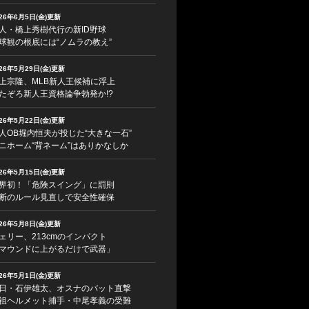
026年6月5日(金)更新
人・橋上秀樹代行の新ID野球
球観の根底には“ノムラの教え”
026年5月29日(金)更新
上宗隆、MLB新人王候補に浮上
たぞろ新人王資格論争勃発か!?
026年5月22日(金)更新
人OB堀内恒夫が投じた“大きな一石”
ニホーム“背ネーム”はありかなしか
026年5月15日(金)更新
界初！「危険スイング」に罰則
断のルール見直しで安全性確保
026年5月8日(金)更新
ェリー、213cmのインパクト
マウンドに上がるだけで武器」
026年5月1日(金)更新
日・石伊雄太、オスナのバット直撃
祖ヘルメット捕手・中尾孝義の受難