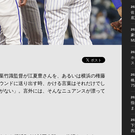
2
佐
底
2
豪
M
2
ホ
ス
2
葉竹識監督が江夏豊さんを、あるいは横浜の権藤
橋
ウンドに送り出す時、かける言葉はそれだけでし
7
がない」。言外には、そんなニュアンスが漂って
2
指
ま
2
下
西