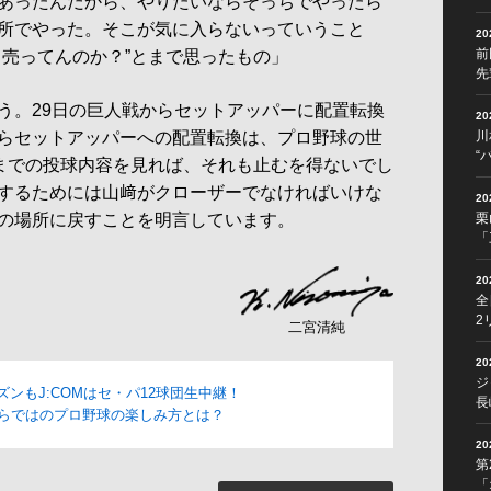
あったんだから、やりたいならそっちでやったら
所でやった。そこが気に入らないっていうこと
2
前
カ売ってんのか？”とまで思ったもの」
先
。29日の巨人戦からセットアッパーに配置転換
2
らセットアッパーへの配置転換は、プロ野球の世
川
“
こまでの投球内容を見れば、それも止むを得ないでし
するためには山﨑がクローザーでなければいけな
2
の場所に戻すことを明言しています。
栗
「
2
全
2
二宮清純
2
ジ
ーズンもJ:COMはセ・パ12球団生中継！
長
Mならではのプロ野球の楽しみ方とは？
2
第
「