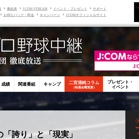
報
番組表
J:COM STREAM
イベント・プレゼント
サポート
お得なパック・料金
キャンペーン
J:COMオフィシャルサイト
プレゼント・
二宮清純コラム
・成績
関連番組
キャンプ
イベント
（毎週金曜更新）
晃の「誇り」と「現実」