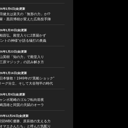
026年2月6日(金)更新
田健太は楽天の「無形の力」か!?
輩・黒田博樹が変えた広島投手陣
026年1月30日(金)更新
相昌弘、殿堂入りに2票届かず
バントの神様”が語る犠打の奥義
026年1月23日(金)更新
山英樹「知の力」で殿堂入り
三原マジック」の読み解き方
026年1月16日(金)更新
日本惨敗！1949年の“黒船ショック”
リーグ分立、そして大谷翔平の時代
026年1月9日(金)更新
ャンボ尾崎のゴルフ転向前夜
嶋茂雄と同質の天賦のオーラ
025年12月26日(金)更新
2回WBC優勝、原辰徳の支える力
オマエさんたち」と呼んだ気配り