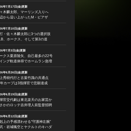
026年7月17日(金)更新
々木麟太郎、マーリンズ入りへ
辺から這い上がったM・ピアザ
026年7月10日(金)更新
打・佐々木麟太郎に3つの選択肢
LB、ホークス、そして第3の道
026年7月3日(金)更新
ークス栗原陵矢、自己最多の22号
イング軌道体得でホームラン急増
026年6月26日(金)更新
上秀樹代行と古葉竹識の共通点
5年カープは3指揮官で悲願達成
026年6月19日(金)更新
揮官交代劇は東北楽天のお家芸か
さかのロッテ吉井理人前監督招聘
026年6月12日(金)更新
剋上の予感漂わせる“守護神左腕”
武・岩城颯空とヤクルトのキハダ