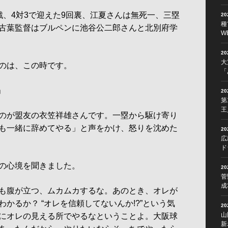
、4対3で迎えた9回裏、江夏さんは無死一、三塁
2
種
古葉監督はブルペンに池谷公二郎さんと北別府学
W
2
大
のは、この時です。
「
」
2
第
王
のが盟友の衣笠祥雄さんです。一塁から駆け寄り
も一緒に辞めてやる」と声をかけ、怒りを沈めた
2
広
ド
の心境を聞きました。
2
菅
成
も腹が立つ、ムカムカするな。あのとき、オレが
かるか？ “オレを信頼してないんか!?”という気
2
山
にオレの見える所でやるなということよ。大阪球
新