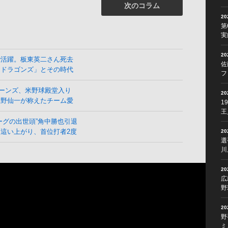
次のコラム
2
第
実
2
で活躍。板東英二さん死去
佐
よドラゴンズ」とその時代
フ
ーンズ、米野球殿堂入り
2
星野仙一が称えたチーム愛
1
王
ーグの出世頭”角中勝也引退
這い上がり、首位打者2度
2
選
川
2
広
野
2
野
ミ