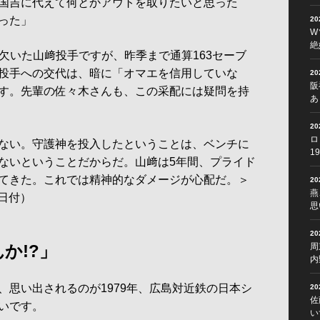
国吉に代えて何とかアウトを取りたいと思った
った」
2
W
絶
を欠いた山﨑投手ですが、昨季まで通算163セーブ
投手への交代は、暗に「オマエを信用していな
2
阪
す。先輩の佐々木さんも、この采配には疑問を持
あ
2
ロ
ない。守護神を投入したということは、ベンチに
1
ないということだからだ。山﨑は5年間、プライド
てきた。これでは精神的なダメージが心配だ。＞
2
燕
0日付）
思
2
か!?」
周
内
思い出されるのが1979年、広島対近鉄の日本シ
2
佐
いです。
い