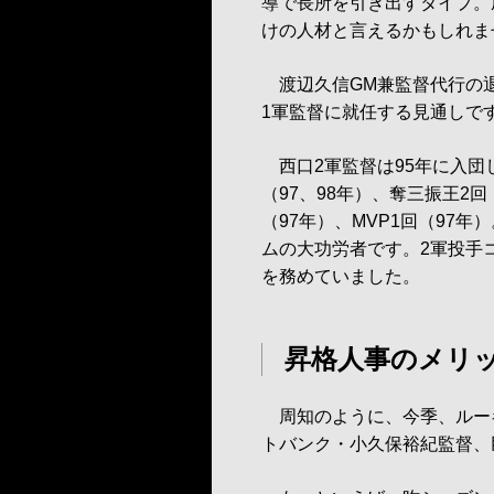
導で長所を引き出すタイプ。
けの人材と言えるかもしれま
渡辺久信GM兼監督代行の退
1軍監督に就任する見通しで
西口2軍監督は95年に入団
（97、98年）、奪三振王2回
（97年）、MVP1回（97
ムの大功労者です。2軍投手コ
を務めていました。
昇格人事のメリ
周知のように、今季、ルー
トバンク・小久保裕紀監督、