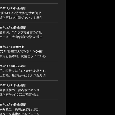
025年12月19日(金)更新
6回WBCの“侍大将”は大谷翔平
績と言動で井端ジャパンを牽引
025年12月12日(金)更新
藤輝明、Gグラブ賞受賞の背景
ァースト大山悠輔に感謝の理由
025年12月5日(金)更新
976年“長嶋巨人”初V支えたOH砲
貞治と張本勲、友情とライバル心
025年11月28日(金)更新
手の家族を味方につけた名将たち
上哲治、星野仙一に学ぶ気配り術
025年11月21日(金)更新
島初優勝の立役者ホプキンス
球と医学の“文武二刀流”伝説
025年11月14日(金)更新
手対象に「長嶋茂雄賞」創設
スターを彷彿させるプレーを