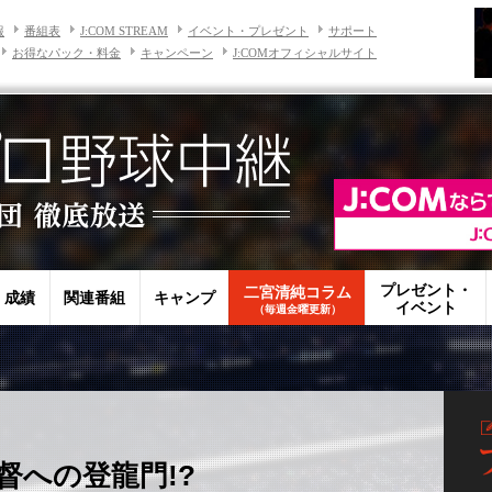
報
番組表
J:COM STREAM
イベント・プレゼント
サポート
お得なパック・料金
キャンペーン
J:COMオフィシャルサイト
プレゼント・
二宮清純コラム
・成績
関連番組
キャンプ
イベント
（毎週金曜更新）
督への登龍門!?