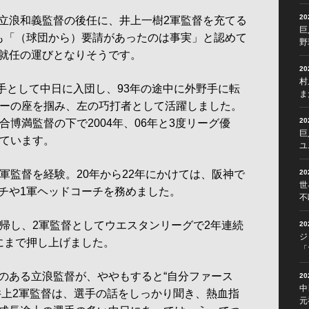
2
立浪和義監督の後任に、井上一樹2軍監督を充てる
巨
も「（球団から）要請があったのは事実」と認めて
野
就任の運びとなりそうです。
2
村
投手として中日に入団し、93年の途中に外野手に転
ま
ラーの座を掴み、左の巧打者として活躍しました。
2
合博満監督の下で2004年、06年と3度リーグ優
巨
しています。
ユ
軍監督を経験。20年から22年にかけては、阪神で
2
世
チや1軍ヘッドコーチを務めました。
不
帰し、2軍監督としてウエスタンリーグで2年連続
2
ジ
にまで押し上げました。
「
ある立浪監督が、ややもすると“自分ファース
2
中
井上2軍監督は、選手の話をしっかり聞き、熱血指
元