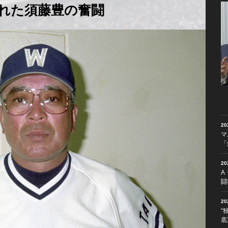
ばれた須藤豊の奮闘
2
マ
「
2
A
闘
2
“
底