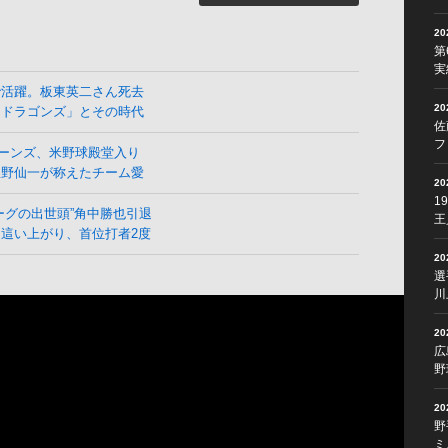
2
第
実
で活躍。板東英二さん死去
2
よドラゴンズ」とその時代
佐
フ
ーンズ、米野球殿堂入り
星野仙一が称えたチーム愛
2
1
ーグの出世頭”角中勝也引退
王
這い上がり、首位打者2度
2
選
川
2
広
野
2
野
ミ