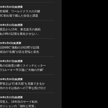
026年3月20日(金)更新
市篤暉、ワールドクラスの片鱗
BC初出場で掴んだ自信と課題
026年3月13日(金)更新
震災から15年、東北楽天の挑戦
あの時の記憶を風化させない」
026年3月6日(金)更新
1回WBC“激動の19日間”の記憶
貞治の“右腕”が語る苦悩と栄光
026年2月27日(金)更新
島の伝統受け継ぐスイッチヒッター
ラ1ルーキー平川蓮に“大物の片鱗”
026年2月20日(金)更新
野智之は“打者天国”を克服できるか
功のカギは低めへの丁寧な投げ分け
026年2月13日(金)更新
田哲人、16年目のサード転向
ポジションの「傾向と対策」