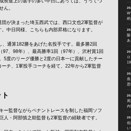
成長途上の選手の多い中日にあっては、うってつ
せん。
2
W
絶
団が決まった埼玉西武では、西口文也2軍監督が
す。中日同様、こちらも内部昇格になります。
2
阪
あ
し、通算182勝をあげた名投手です。最多勝2回
（97、98年）、最高勝率1回（97年）、沢村賞1回
2
ロ
年）。5度のリーグ優勝と2度の日本一に貢献したチー
1
ーチ、1軍投手コーチを経て、22年から2軍監督
2
燕
思
ット
2
周
内
キー監督ながらペナントレースを制した福岡ソフ
巨人・阿部慎之助監督も2軍監督の経験者です。
2
佐
い