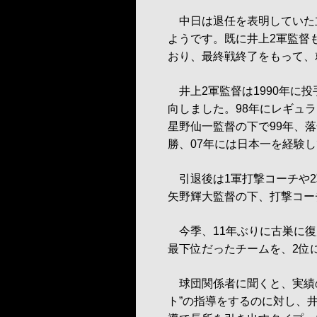
中日は退任を表明していた
ようです。既に井上2軍監督
おり、最終戦終了をもって、
井上2軍監督は1990年に
向しました。98年にレギュ
星野仙一監督の下で99年、落
勝、07年には日本一を経験
引退後は1軍打撃コーチや2
矢野輝大監督の下、打撃コー
今季、11年ぶりに古巣に復
最下位だったチームを、2位
球団関係者に聞くと、実績の
ト”の指導をするのに対し、