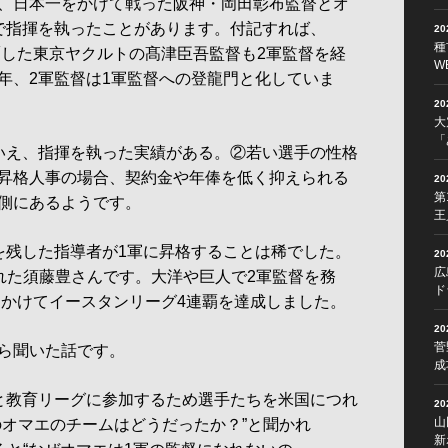
、日本一をかけて戦った阪神・岡田彰布監督とオ
で指揮を執ったことがあります。付記すれば、
2
種
覇した東京ヤクルトの髙津臣吾監督も2軍監督を経
W
年、2軍監督は1軍監督への登龍門と化していま
2
大
「
いえ、指揮を執った実績がある。②若い選手の性格
昇格人事の場合、契約金や年俸を低く抑えられる
2
第
側にあるようです。
王
残した指導者が1軍に昇格することは稀でした。
2
広
ばれた須藤豊さんです。大洋や巨人で2軍監督を務
ド
にかけてイースタンリーグ4連覇を達成しました。
2
菅
ら聞いた話です。
成
と教育リーグに参加するため選手たちを米国につれ
2
山
のオマエのチームはどうだったか？”と聞かれ
新