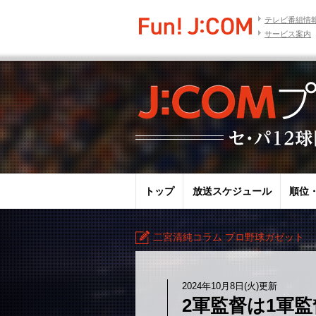
テレビ番組情
サービス案内
トップ
放送スケジュール
順位
二宮清純コラム プロ野球ガゼット
2024年10月8日(火)更新
2軍監督は1軍監