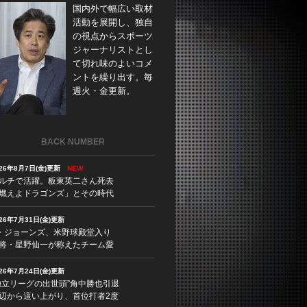
国内外で幅広い取材
活動を展開し、独自
の視点からスポーツ
ジャーナリストとし
て切れ味のよいコメ
ントを繰り出す。毎
週火・金更新。
BACK NUMBER
026年8月7日(金)更新
NEW
ルチで活躍。板東英二さん死去
燃えよドラゴンズ」とその時代
026年7月31日(金)更新
・ジョーンズ、米野球殿堂入り
将・星野仙一が称えたチーム愛
026年7月24日(金)更新
独立リーグの出世頭”角中勝也引退
辺から這い上がり、首位打者2度