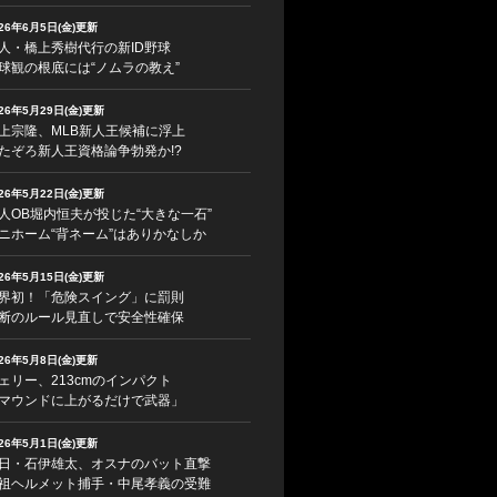
026年6月5日(金)更新
人・橋上秀樹代行の新ID野球
球観の根底には“ノムラの教え”
026年5月29日(金)更新
上宗隆、MLB新人王候補に浮上
たぞろ新人王資格論争勃発か!?
026年5月22日(金)更新
人OB堀内恒夫が投じた“大きな一石”
ニホーム“背ネーム”はありかなしか
026年5月15日(金)更新
界初！「危険スイング」に罰則
断のルール見直しで安全性確保
026年5月8日(金)更新
ェリー、213cmのインパクト
マウンドに上がるだけで武器」
026年5月1日(金)更新
日・石伊雄太、オスナのバット直撃
祖ヘルメット捕手・中尾孝義の受難