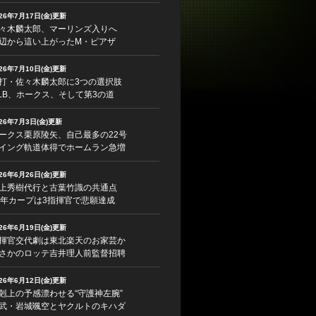
026年7月17日(金)更新
々木麟太郎、マーリンズ入りへ
辺から這い上がったM・ピアザ
026年7月10日(金)更新
打・佐々木麟太郎に3つの選択肢
LB、ホークス、そして第3の道
026年7月3日(金)更新
ークス栗原陵矢、自己最多の22号
イング軌道体得でホームラン急増
026年6月26日(金)更新
上秀樹代行と古葉竹識の共通点
5年カープは3指揮官で悲願達成
026年6月19日(金)更新
揮官交代劇は東北楽天のお家芸か
さかのロッテ吉井理人前監督招聘
026年6月12日(金)更新
剋上の予感漂わせる“守護神左腕”
武・岩城颯空とヤクルトのキハダ