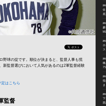
2
佐
底
2
豪
M
2
ホ
ス
2
ロ野球の掟です。順位が決まると、監督人事も慌
橋
、新監督選びにおいて人気があるのは2軍監督経験
7
2
指
予定はこちら
ま
2
下
軍監督
西