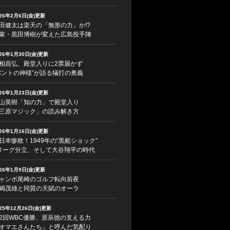
026年2月6日(金)更新
田健太は楽天の「無形の力」か!?
輩・黒田博樹が変えた広島投手陣
026年1月30日(金)更新
相昌弘、殿堂入りに2票届かず
バントの神様”が語る犠打の奥義
026年1月23日(金)更新
山英樹「知の力」で殿堂入り
三原マジック」の読み解き方
026年1月16日(金)更新
日本惨敗！1949年の“黒船ショック”
リーグ分立、そして大谷翔平の時代
026年1月9日(金)更新
ャンボ尾崎のゴルフ転向前夜
嶋茂雄と同質の天賦のオーラ
025年12月26日(金)更新
2回WBC優勝、原辰徳の支える力
オマエさんたち」と呼んだ気配り