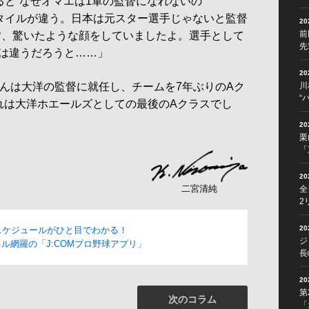
ると“なぜオマエは1軍の監督になれないの
スタイルが違う。日本は元スター選手じゃないと監督
2
前
皆、驚いたような顔をしていましたよ。選手として
先
は違うだろうと……」
2
んは大洋の監督に就任し、チームを7年ぶりのAク
川
“
れは大洋ホエールズとしての最後のAクラスでし
2
栗
「
2
二宮清純
全
2
2
スケジュールがひと目でわかる！
ジ
ル網羅の「J:COMプロ野球アプリ」
長
2
第
次のコラム
「