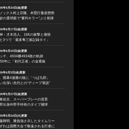
026年4月24日(金)更新
ソックス村上宗隆、本塁打量産態勢
妙の選球眼で“審判キラー”ぶり発揮
026年4月17日(金)更新
神・才木浩人、16Kの衝撃と痛恨
と3つで「最多奪三振記録タイ」
026年4月10日(金)更新
ッテ、4934勝4934敗の軌跡
950年に「初代王者」の金看板
026年4月3日(金)更新
、開幕4連勝の陰に「つば九郎」
い出深い先代との“ディープ筆談”
026年3月27日(金)更新
東佑京、スーパープレーの背景
野出身外野手特有のダイブ捕球
026年3月24日(火)更新
藤輝明、勝負強さ示したタイムリー
ずれは国際大会で敬遠される打者に