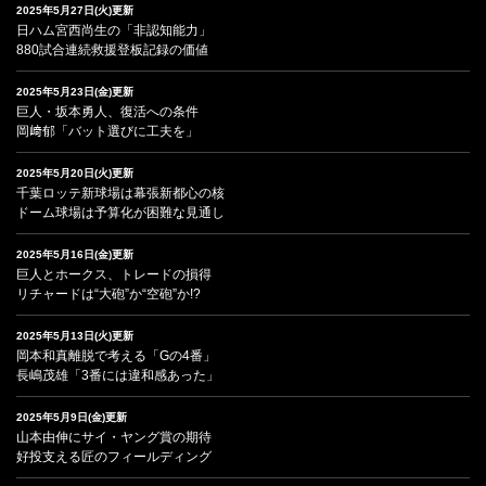
2025年5月27日(火)更新
日ハム宮西尚生の「非認知能力」
880試合連続救援登板記録の価値
2025年5月23日(金)更新
巨人・坂本勇人、復活への条件
岡﨑郁「バット選びに工夫を」
2025年5月20日(火)更新
千葉ロッテ新球場は幕張新都心の核
ドーム球場は予算化が困難な見通し
2025年5月16日(金)更新
巨人とホークス、トレードの損得
リチャードは“大砲”か“空砲”か!?
2025年5月13日(火)更新
岡本和真離脱で考える「Gの4番」
長嶋茂雄「3番には違和感あった」
2025年5月9日(金)更新
山本由伸にサイ・ヤング賞の期待
好投支える匠のフィールディング