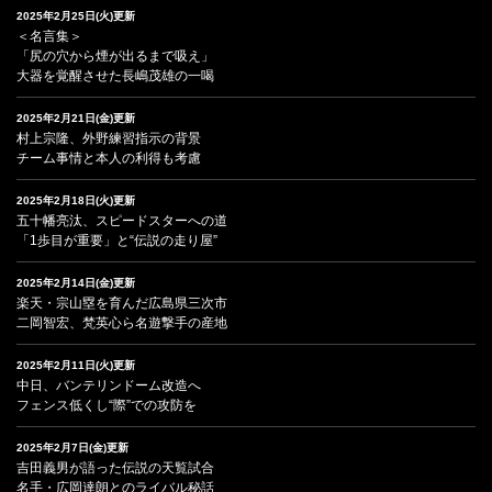
2025年2月25日(火)更新
＜名言集＞
「尻の穴から煙が出るまで吸え」
大器を覚醒させた長嶋茂雄の一喝
2025年2月21日(金)更新
村上宗隆、外野練習指示の背景
チーム事情と本人の利得も考慮
2025年2月18日(火)更新
五十幡亮汰、スピードスターへの道
「1歩目が重要」と“伝説の走り屋”
2025年2月14日(金)更新
楽天・宗山塁を育んだ広島県三次市
二岡智宏、梵英心ら名遊撃手の産地
2025年2月11日(火)更新
中日、バンテリンドーム改造へ
フェンス低くし“際”での攻防を
2025年2月7日(金)更新
吉田義男が語った伝説の天覧試合
名手・広岡達朗とのライバル秘話