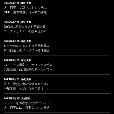
2025年4月25日(金)更新
大谷翔平「父親リスト」に学ぶ
NPB「慶弔制度」は喫緊の課題
2025年4月22日(火)更新
DeNAに新風吹き込む三森大貴
ユーティリティーの強み活かす
2025年4月18日(金)更新
ロッテのレジェンド袴田英利死去
村田兆治とのノーサイン捕球秘話
2025年4月15日(火)更新
パ・リーグ異変？ オリックス快走
九里亜蓮、西川龍馬の赤ヘルパワー
2025年4月11日(金)更新
巨人・甲斐拓也の送球メカニズム
中尾孝義「ヒジから先で叩け！」
2025年4月8日(火)更新
メジャーを席巻する“魚雷バット”
大谷翔平には「必要なし」の根拠