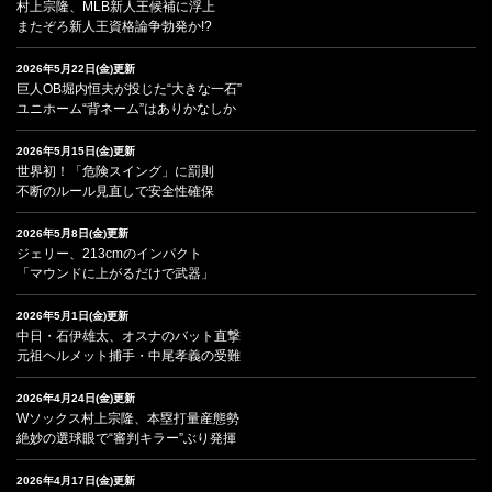
村上宗隆、MLB新人王候補に浮上
またぞろ新人王資格論争勃発か!?
2026年5月22日(金)更新
巨人OB堀内恒夫が投じた“大きな一石”
ユニホーム“背ネーム”はありかなしか
2026年5月15日(金)更新
世界初！「危険スイング」に罰則
不断のルール見直しで安全性確保
2026年5月8日(金)更新
ジェリー、213cmのインパクト
「マウンドに上がるだけで武器」
2026年5月1日(金)更新
中日・石伊雄太、オスナのバット直撃
元祖ヘルメット捕手・中尾孝義の受難
2026年4月24日(金)更新
Wソックス村上宗隆、本塁打量産態勢
絶妙の選球眼で“審判キラー”ぶり発揮
2026年4月17日(金)更新