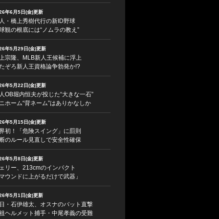
026年6月5日(金)更新
人・橋上秀樹代行の新ID野球
球観の根底には“ノムラの教え”
026年5月29日(金)更新
上宗隆、MLB新人王候補に浮上
たぞろ新人王資格論争勃発か!?
026年5月22日(金)更新
人OB堀内恒夫が投じた“大きな一石”
ニホーム“背ネーム”はありかなしか
026年5月15日(金)更新
界初！「危険スイング」に罰則
断のルール見直しで安全性確保
026年5月8日(金)更新
ェリー、213cmのインパクト
マウンドに上がるだけで武器」
026年5月1日(金)更新
日・石伊雄太、オスナのバット直撃
祖ヘルメット捕手・中尾孝義の受難