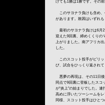
けても1勝は1勝です。その
このサヨナラ負けも含め、今
があります。敗因はいずれも
最初のサヨナラ負けは6月21
迎えた9回裏、締めくくりの
上がりました。南アフリカ出
した。
このスコット投手がピリッと
び、試合をひっくり返されて
悪夢の再現は、その11日後
同点で9回裏に登板したスコ
が“炎上”の始まりでした。
高めに浮いたツーシームをレ
同様、スコット投手はひとつ