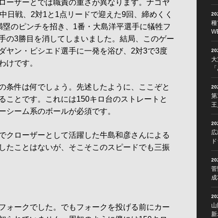
ローザーとでは職責の重さが異なります。ナゴヤ
中日戦、2対1と1点リードで迎えた9回、締めくく
2
種
満塁のピンチを招き、1番・大島洋平選手に犠牲フ
W
手の3勝目を消してしまいました。結局、このゲー
ダヤン・ビシエド選手に一発を浴び、2対3で3度
2
大
わけです。
「
の条件は何でしょう。先述したように、ここぞと
2
第
ることです。これには150キロ台のストレートと
王
ーシーム系のボールが必須です。
2
広
でクローザーとして活躍した牛島和彦さんによる
ド
したことはないが、そこそこのスピードでも三振
2
菅
成
2
山
フォークでした。でもフォークを投げる前にカー
新