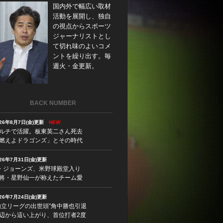
国内外で幅広い取材
活動を展開し、独自
の視点からスポーツ
ジャーナリストとし
て切れ味のよいコメ
ントを繰り出す。毎
週火・金更新。
BACK NUMBER
026年8月7日(金)更新
NEW
ルチで活躍。板東英二さん死去
燃えよドラゴンズ」とその時代
026年7月31日(金)更新
・ジョーンズ、米野球殿堂入り
将・星野仙一が称えたチーム愛
026年7月24日(金)更新
独立リーグの出世頭”角中勝也引退
辺から這い上がり、首位打者2度