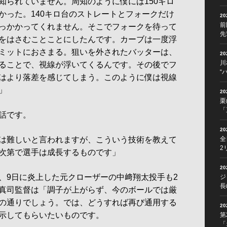
知られていません。周知のように僕には150キロ
かった。140キロ台のストレートとフォークだけ
2
前
っかかってくれません。そこでフォークを待って
先
をはさむことことにしたんです。カーブは一度浮
ミットにおさまる。狙いを外されたバッターは、
2
川
ることで、視線が浮いてくるんです。その後でフ
“
はより落差を感じてしまう。このように僕は視線
」
2
栗
「
話です。
2
は難しいと言われますが、こういう技術を教えて
全
2
次第で選手は成長するものです」
2
9日に炎上した元クローザーの中﨑翔太投手も2
ジ
長
真司監督は「調子が上がらず、今のボールでは厳
の通りでしょう。では、どうすれば再び通用する
2
示してもらいたいものです。
第
「