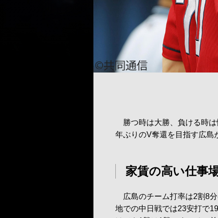
勝つ時は大勝、負ける時は惜敗
年ぶりのV奪還を目指す広島
家賃の高い仕事
広島のチーム打率は2割8分
地での中日戦では23安打で1