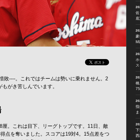
2
佐
底
2
豪
M
2
ホ
ス
2
----。これではチームは勢いに乗れません。2
橋
がもがき苦しんでいます。
7
2
指
場
ま
2
8厘。これは目下、リーグトップです。11日、敵
下
9得点を奪いました。スコアは19対4。15点差をつ
西