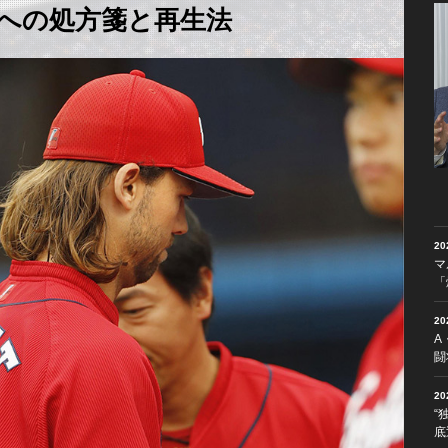
への処方箋と再生法
2
マ
「
2
A
闘
2
“
底