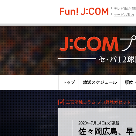
テレビ番組情
サービス案内
トップ
放送スケジュール
順位
二宮清純コラム プロ野球ガゼット
2020年7月14日(火)更新
佐々岡広島、早