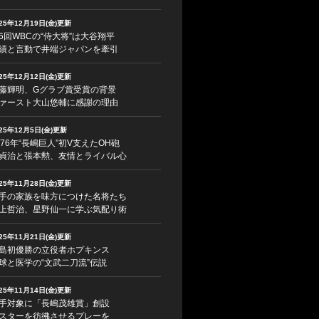
025年12月19日(金)更新
6回WBCの“侍大将”は大谷翔平
績と言動で井端ジャパンを牽引
025年12月12日(金)更新
藤輝明、Gグラブ賞受賞の背景
ァースト大山悠輔に感謝の理由
025年12月5日(金)更新
976年“長嶋巨人”初V支えたOH砲
貞治と張本勲、友情とライバル心
025年11月28日(金)更新
手の家族を味方につけた名将たち
上哲治、星野仙一に学ぶ気配り術
025年11月21日(金)更新
島初優勝の立役者ホプキンス
球と医学の“文武二刀流”伝説
025年11月14日(金)更新
手対象に「長嶋茂雄賞」創設
スターを彷彿させるプレーを