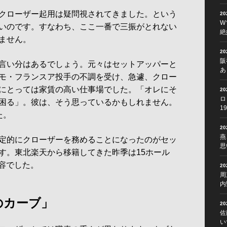
クローザー起用は疑問視されてきました。という
2
W
いのです。すなわち、ここ一番で三振がとれない
絶
ません。
2
阪
言い分はあるでしょう。元々はセットアッパーと
あ
モ・フランスア投手の不調を受け、急遽、クロー
にとっては家賃の高い仕事場でした。「オレにそ
2
ロ
困る」。彼は、そう思っているかもしれません。
1
た。
2
燕
定的にクローザーを務めることになったのがセッ
思
す。東北楽天から移籍してきた昨季は15ホール
内容でした。
2
周
内
のカーブ」
2
佐
い