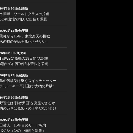
026年3月20日(金)更新
市篤暉、ワールドクラスの片鱗
BC初出場で掴んだ自信と課題
026年3月13日(金)更新
震災から15年、東北楽天の挑戦
あの時の記憶を風化させない」
026年3月6日(金)更新
1回WBC“激動の19日間”の記憶
貞治の“右腕”が語る苦悩と栄光
026年2月27日(金)更新
島の伝統受け継ぐスイッチヒッター
ラ1ルーキー平川蓮に“大物の片鱗”
026年2月20日(金)更新
野智之は“打者天国”を克服できるか
功のカギは低めへの丁寧な投げ分け
026年2月13日(金)更新
田哲人、16年目のサード転向
ポジションの「傾向と対策」