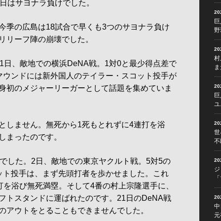
前日はサヨナラ負けでした。
2
巨
季の広島は18試合で早くも3つのサヨナラ負け
野
リリーフ陣の崩壊でした。
2
村
日、敵地での横浜DeNA戦。1対0と最少得点差で
ま
マウンドには新外国人のテイラー・スコット投手が
2
身初のメジャーリーガーとして話題を集めていま
巨
ユ
しません。無死から1死もとれずに4連打を浴
2
世
しまったのです。
不
でした。2日、敵地での東京ヤクルト戦。5対5の
2
ジ
ット投手は、まず先頭打者を歩かせました。これ
「
連打を浴び無死満塁。そして4番の村上宗隆選手に、
フトスタンドに運ばれたのです。21日のDeNA戦
2
中
のアウトをとることもできませんでした。
元