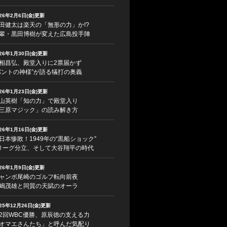
026年2月6日(金)更新
田健太は楽天の「無形の力」か!?
輩・黒田博樹が変えた広島投手陣
026年1月30日(金)更新
相昌弘、殿堂入りに2票届かず
バントの神様”が語る犠打の奥義
026年1月23日(金)更新
山英樹「知の力」で殿堂入り
三原マジック」の読み解き方
026年1月16日(金)更新
日本惨敗！1949年の“黒船ショック”
リーグ分立、そして大谷翔平の時代
026年1月9日(金)更新
ャンボ尾崎のゴルフ転向前夜
嶋茂雄と同質の天賦のオーラ
025年12月26日(金)更新
2回WBC優勝、原辰徳の支える力
オマエさんたち」と呼んだ気配り