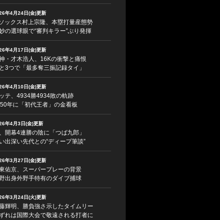
026年4月24日(金)更新
ソックス村上宗隆、本塁打量産態勢
妙の選球眼で“審判キラー”ぶり発揮
026年4月17日(金)更新
神・才木浩人、16Kの衝撃と痛恨
と3つで「最多奪三振記録タイ」
026年4月10日(金)更新
ッテ、4934勝4934敗の軌跡
950年に「初代王者」の金看板
026年4月3日(金)更新
、開幕4連勝の陰に「つば九郎」
い出深い先代との“ディープ筆談”
026年3月27日(金)更新
東佑京、スーパープレーの背景
野出身外野手特有のダイブ捕球
026年3月24日(火)更新
藤輝明、勝負強さ示したタイムリー
ずれは国際大会で敬遠される打者に