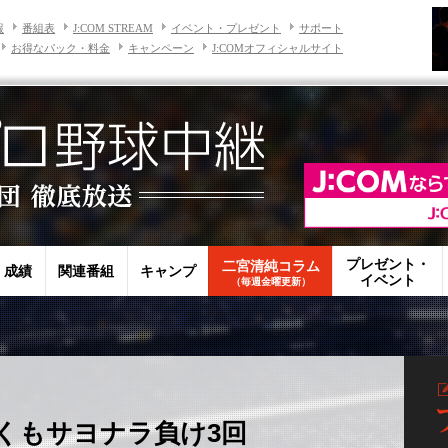
報
番組表
J:COM STREAM
イベント・プレゼント
サポート
お得なパック・料金
キャンペーン
J:COMオフィシャルサイト
プレゼント・
二宮清純コラム
・成績
関連番組
キャンプ
イベント
（毎週金曜更新）
くもサヨナラ負け3回