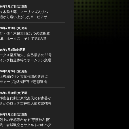
026年7月17日(金)更新
々木麟太郎、マーリンズ入りへ
辺から這い上がったM・ピアザ
026年7月10日(金)更新
打・佐々木麟太郎に3つの選択肢
LB、ホークス、そして第3の道
026年7月3日(金)更新
ークス栗原陵矢、自己最多の22号
イング軌道体得でホームラン急増
026年6月26日(金)更新
上秀樹代行と古葉竹識の共通点
5年カープは3指揮官で悲願達成
026年6月19日(金)更新
揮官交代劇は東北楽天のお家芸か
さかのロッテ吉井理人前監督招聘
026年6月12日(金)更新
剋上の予感漂わせる“守護神左腕”
武・岩城颯空とヤクルトのキハダ