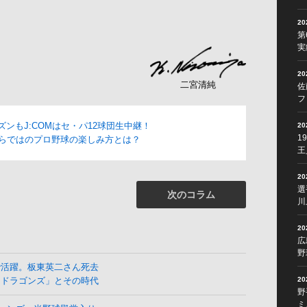
2
第
実
2
二宮清純
佐
フ
ーズンもJ:COMはセ・パ12球団生中継！
2
1
Mならではのプロ野球の楽しみ方とは？
王
2
選
次のコラム
川
2
広
野
で活躍。板東英二さん死去
2
よドラゴンズ」とその時代
野
ミ