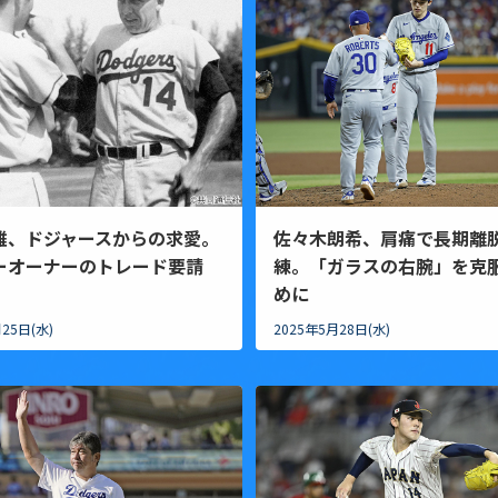
雄、ドジャースからの求愛。
佐々木朗希、肩痛で長期離
ーオーナーのトレード要請
練。「ガラスの右腕」を克
めに
25日(水)
2025年5月28日(水)