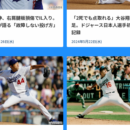
伸、右肩腱板損傷でIL入り。
「2死でも点取れる」大谷翔
が語る「故障しない投げ方」
足。ドジャース日本人選手
記録
26日(水)
2024年5月22日(水)