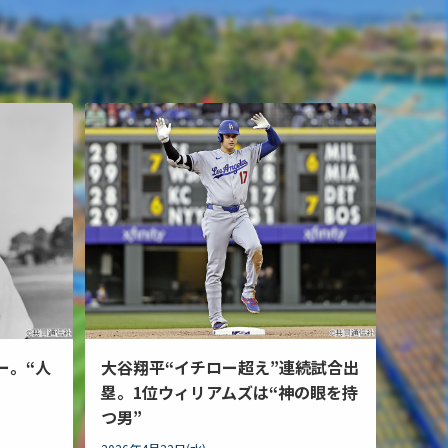
ー。“人
大谷翔平“イチロー超え”連続試合出
塁。1位ウィリアムズは“神の眼を持
つ男”