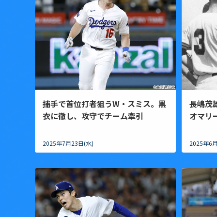
捕手で首位打者狙うW・スミス。黒
長嶋茂
衣に徹し、攻守でチーム牽引
オマリ
2025年7月23日(水)
2025年6月