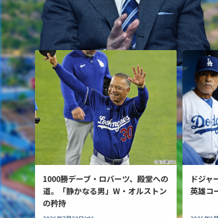
1000勝デーブ・ロバーツ、殿堂への
ドジャ
道。「静かなる男」W・オルストン
英雄コ
の矜持