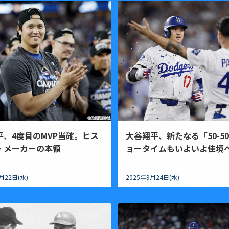
平、4度目のMVP当確。ヒス
大谷翔平、新たなる「50-5
・メーカーの本領
ョータイムもいよいよ佳境
月22日(水)
2025年9月24日(水)