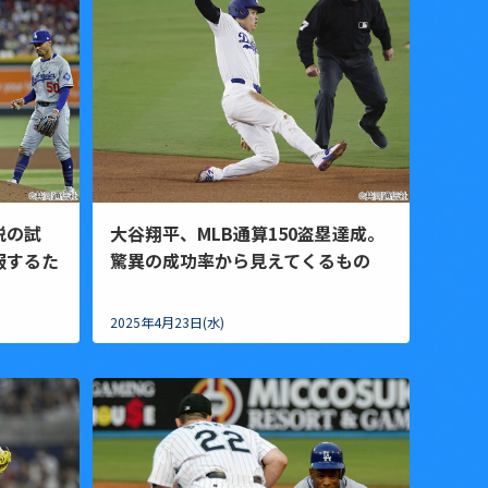
脱の試
大谷翔平、MLB通算150盗塁達成。
服するた
驚異の成功率から見えてくるもの
2025年4月23日(水)