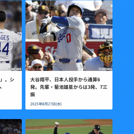
0」。シ
大谷翔平、日本人投手から通算6
へ
発。先輩・菊池雄星からは3発、7三
振
2025年8月27日(水)