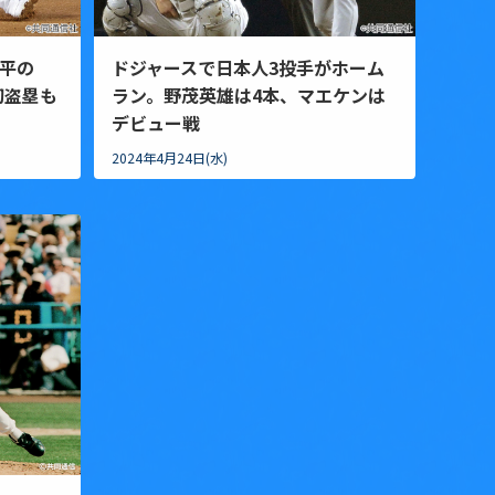
平の
ドジャースで日本人3投手がホーム
初盗塁も
ラン。野茂英雄は4本、マエケンは
デビュー戦
2024年4月24日(水)