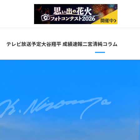
テレビ放送予定
大谷翔平
成績速報
二宮清純コラム