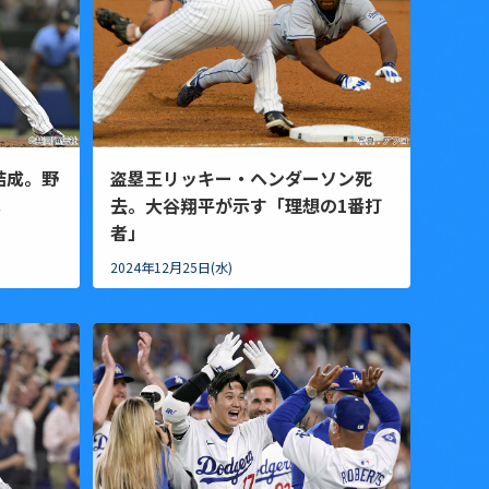
結成。野
盗塁王リッキー・ヘンダーソン死
へ
去。大谷翔平が示す「理想の1番打
者」
2024年12月25日(水)