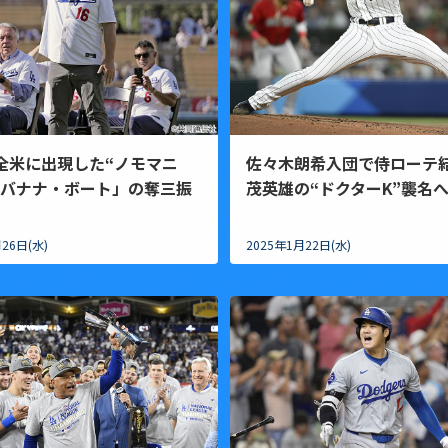
、全米に出現した“ノモマニ
佐々木朗希入団で侍ローテ
「バナナ・ボート」の奪三振
茂英雄の“ドクターK”襲名
26日(水)
2025年1月22日(水)