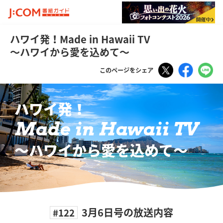
ハワイ発！Made in Hawaii TV
～ハワイから愛を込めて～
Tweet
Faceboo
LI
このページをシェア
ハワイ発！
Made in Hawaii TV
〜ハワイから愛を込めて〜
3月6日号の放送内容
#122