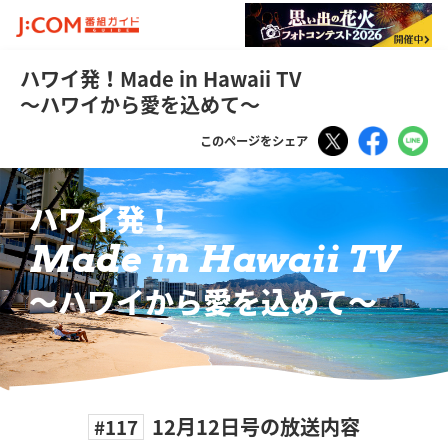
ハワイ発！Made in Hawaii TV
～ハワイから愛を込めて～
Tweet
Faceboo
LI
このページをシェア
ハワイ発！
Made in Hawaii TV
〜ハワイから愛を込めて〜
12月12日号の放送内容
#117