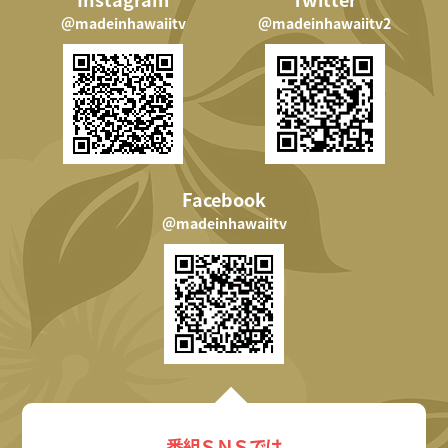
＠madeinhawaiitv
＠madeinhawaiitv2
Facebook
＠madeinhawaiitv
番組ＳＮＳでは