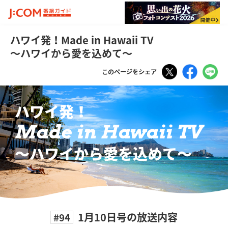
ハワイ発！Made in Hawaii TV
～ハワイから愛を込めて～
Tweet
Faceboo
LI
このページをシェア
ハワイ発！
Made in Hawaii TV
〜ハワイから愛を込めて〜
1月10日号の放送内容
#94