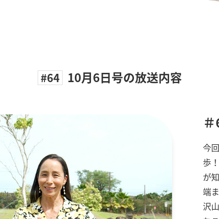
10月6日号の放送内容
#64
＃
今回
歩
が知
端
沢山