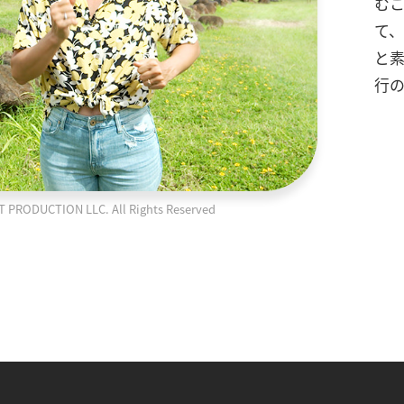
むこ
て
と素
行
ODUCTION LLC. All Rights Reserved