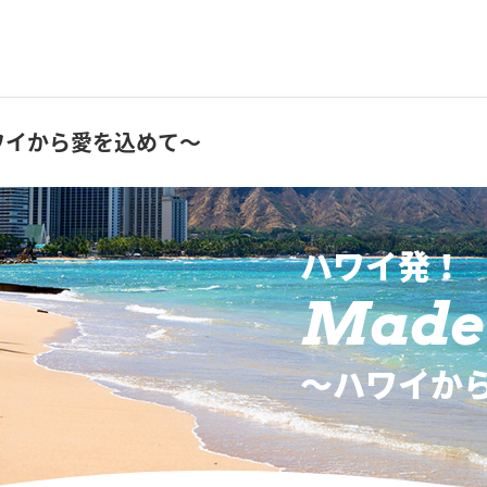
ワイから愛を込めて～
ハワイ発！
Made 
〜ハワイか