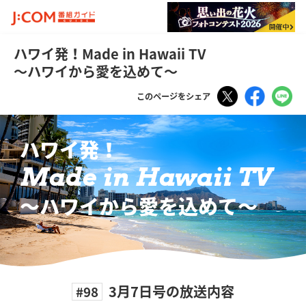
ハワイ発！Made in Hawaii TV
～ハワイから愛を込めて～
Tweet
Faceboo
LI
このページをシェア
ハワイ発！
Made in Hawaii TV
〜ハワイから愛を込めて〜
3月7日号の放送内容
#98