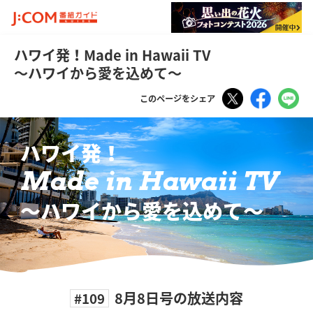
ハワイ発！Made in Hawaii TV
～ハワイから愛を込めて～
Tweet
Faceboo
LI
このページをシェア
ハワイ発！
Made in Hawaii TV
〜ハワイから愛を込めて〜
8月8日号の放送内容
#109